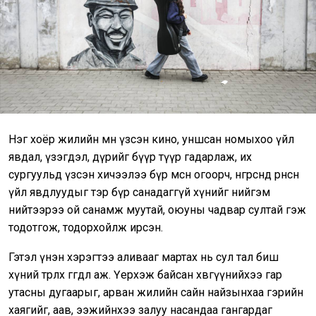
Нэг хоёр жилийн өмнө үзсэн кино, уншсан номыхоо үйл
явдал, үзэгдэл, дүрийг бүүр түүр гадарлаж, их
сургуульд үзсэн хичээлээ бүр мөсөн огоорч, өнгөрсөнд өрнөсөн
үйл явдлуудыг тэр бүр санадаггүй хүнийг нийгэм
нийтээрээ ой санамж муутай, оюуны чадвар султай гэж
тодотгож, тодорхойлж ирсэн.
Гэтэл үнэн хэрэгтээ аливааг мартах нь сул тал биш
хүний төрөлх өгөгдөл аж. Үерхэж байсан хөвгүүнийхээ гар
утасны дугаарыг, арван жилийн сайн найзынхаа гэрийн
хаягийг, аав, ээжийнхээ залуу насандаа гангардаг