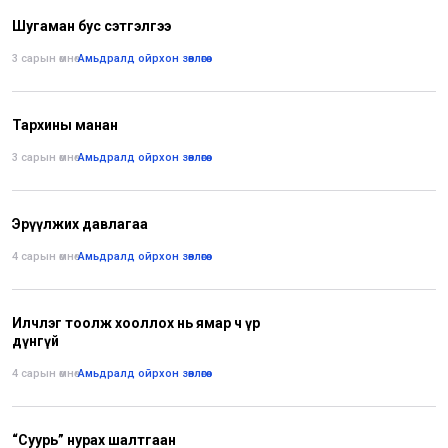
Шугаман бус сэтгэлгээ
3 сарын өмнө
•
Амьдралд ойрхон зөвлөгөө
Тархины манан
3 сарын өмнө
•
Амьдралд ойрхон зөвлөгөө
Эрүүлжих давлагаа
4 сарын өмнө
•
Амьдралд ойрхон зөвлөгөө
Илчлэг тоолж хооллох нь ямар ч үр
дүнгүй
4 сарын өмнө
•
Амьдралд ойрхон зөвлөгөө
“Суурь” нурах шалтгаан