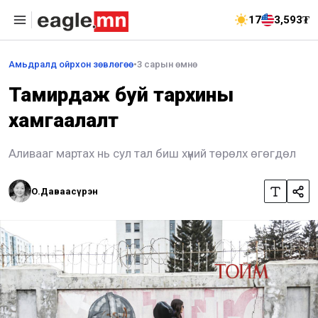
17
3,593₮
Амьдралд ойрхон зөвлөгөө
•
3 сарын өмнө
Тамирдаж буй тархины
хамгаалалт
Аливааг мартах нь сул тал биш хүний төрөлх өгөгдөл
О.Даваасүрэн