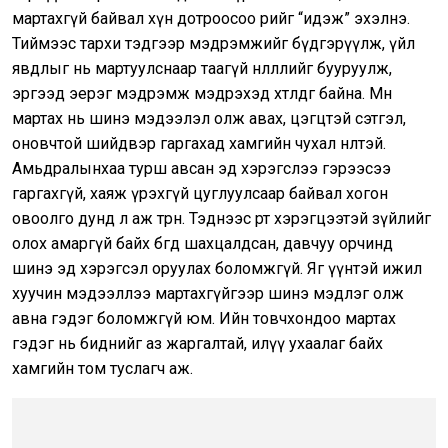
мартахгүй байвал хүн дотроосоо өөрийгөө “идэж” эхэлнэ.
Тиймээс тархи тэдгээр мэдрэмжийг бүдгэрүүлж, үйл
явдлыг нь мартуулснаар таагүй нөлөөллийг бууруулж,
эргээд эерэг мэдрэмж мэдрэхэд хөтөлдөг байна. Мөн
мартах нь шинэ мэдээлэл олж авах, цэгцтэй сэтгэл,
оновчтой шийдвэр гаргахад хамгийн чухал нөлөөтэй.
Амьдралынхаа турш авсан эд хэрэгслээ гэрээсээ
гаргахгүй, хаяж үрэхгүй цуглуулсаар байвал хогон
овоолго дунд л аж төрнө. Тэднээс өөрт хэрэгцээтэй зүйлийг
олох амаргүй байх бөгөөд шахцалдсан, давчуу орчинд
шинэ эд хэрэгсэл оруулах боломжгүй. Яг үүнтэй ижил
хуучин мэдээллээ мартахгүйгээр шинэ мэдлэг олж
авна гэдэг боломжгүй юм. Ийн товчхондоо мартах
гэдэг нь биднийг аз жаргалтай, илүү ухаалаг байх
хамгийн том туслагч аж.