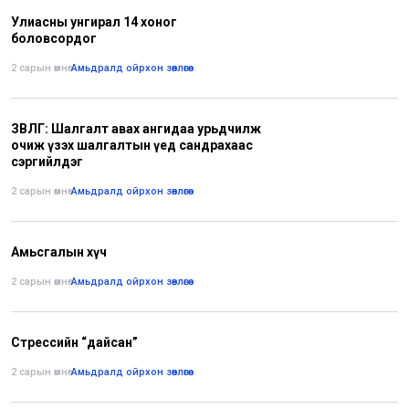
Улиасны унгирал 14 хоног
боловсордог
2 сарын өмнө
•
Амьдралд ойрхон зөвлөгөө
ЗӨВЛӨГӨӨ: Шалгалт авах ангидаа урьдчилж
очиж үзэх шалгалтын үед сандрахаас
сэргийлдэг
2 сарын өмнө
•
Амьдралд ойрхон зөвлөгөө
Амьсгалын хүч
2 сарын өмнө
•
Амьдралд ойрхон зөвлөгөө
Стрессийн “дайсан”
2 сарын өмнө
•
Амьдралд ойрхон зөвлөгөө