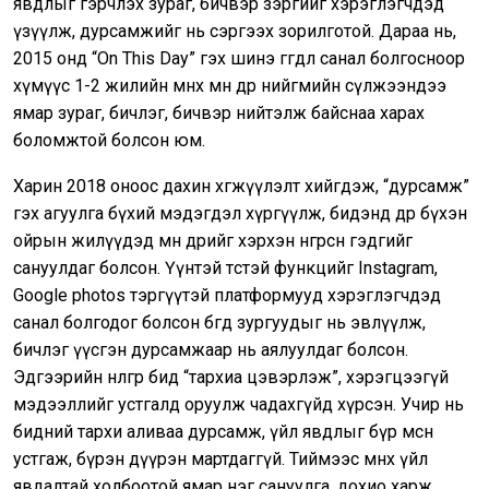
явдлыг гэрчлэх зураг, бичвэр зэргийг хэрэглэгчдэд
үзүүлж, дурсамжийг нь сэргээх зорилготой. Дараа нь,
2015 онд “On This Day” гэх шинэ өгөгдөл санал болгосноор
хүмүүс 1-2 жилийн өмнөх мөн өдөр нийгмийн сүлжээндээ
ямар зураг, бичлэг, бичвэр нийтэлж байснаа харах
боломжтой болсон юм.
Харин 2018 оноос дахин хөгжүүлэлт хийгдэж, “дурсамж”
гэх агуулга бүхий мэдэгдэл хүргүүлж, бидэнд өдөр бүхэн
ойрын жилүүдэд мөн өдрийг хэрхэн өнгөрөөсөн гэдгийг
сануулдаг болсон. Үүнтэй төстэй функцийг Instagram,
Google photos тэргүүтэй платформууд хэрэглэгчдэд
санал болгодог болсон бөгөөд зургуудыг нь эвлүүлж,
бичлэг үүсгэн дурсамжаар нь аялуулдаг болсон.
Эдгээрийн нөлөөгөөр бид “тархиа цэвэрлэж”, хэрэгцээгүй
мэдээллийг устгалд оруулж чадахгүйд хүрсэн. Учир нь
бидний тархи аливаа дурсамж, үйл явдлыг бүр мөсөн
устгаж, бүрэн дүүрэн мартдаггүй. Тиймээс өмнөх үйл
явдалтай холбоотой ямар нэг сануулга, дохио харж,