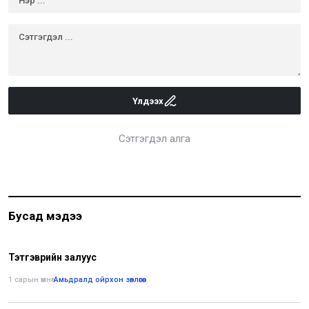
Үлдээх
Сэтгэгдэл алга
Бусад мэдээ
Тэтгэврийн залуус
1 сарын өмнө
•
Амьдралд ойрхон зөвлөгөө