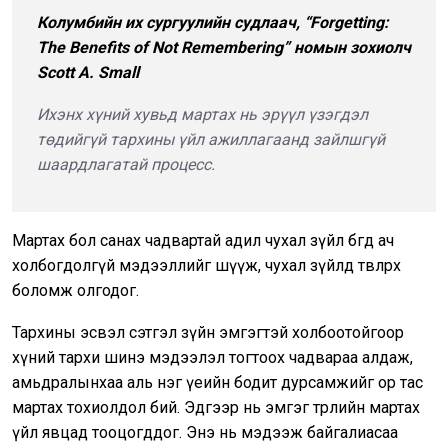
Колумбийн их сургуулийн судлаач, “Forgetting:
The Benefits of Not Remembering” номын зохиолч
Scott A. Small
Ихэнх хүний хувьд мартах нь эрүүл үзэгдэл
төдийгүй тархины үйл ажиллагаанд зайлшгүй
шаардлагатай процесс.
Мартах бол санах чадвартай адил чухал зүйл бөгөөд ач
холбогдолгүй мэдээллийг шүүж, чухал зүйлд төвлөрөх
боломж олгодог.
Тархины эсвэл сэтгэл зүйн эмгэгтэй холбоотойгоор
хүний тархи шинэ мэдээлэл тогтоох чадвараа алдаж,
амьдралынхаа аль нэг үеийн бодит дурсамжийг ор тас
мартах тохиолдол бий. Эдгээр нь эмгэг төрлийн мартах
үйл явцад тооцогддог. Энэ нь мэдээж байгалиасаа