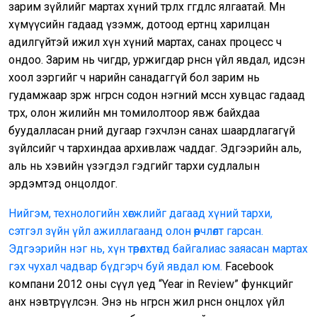
зарим зүйлийг мартах хүний төрөлх өгөгдлөөс ялгаатай. Мөн
хүмүүсийн гадаад үзэмж, дотоод ертөнц харилцан
адилгүйтэй ижил хүн хүний мартах, санах процесс ч
ондоо. Зарим нь өчигдөр, уржигдар өрнөсөн үйл явдал, идсэн
хоол зэргийг ч нарийн санадаггүй бол зарим нь
гудамжаар зөрж өнгөрсөн содон нэгний өмссөн хувцас гадаад
төрх, олон жилийн өмнө томилолтоор явж байхдаа
буудалласан өрөөний дугаар гэхчлэн санах шаардлагагүй
зүйлсийг ч тархиндаа архивлаж чаддаг. Эдгээрийн аль,
аль нь хэвийн үзэгдэл гэдгийг тархи судлалын
эрдэмтэд онцолдог.
Нийгэм, технологийн хөгжлийг дагаад хүний тархи,
сэтгэл зүйн үйл ажиллагаанд олон өөрчлөлт гарсан.
Эдгээрийн нэг нь, хүн төрөлхтөнд байгалиас заяасан мартах
гэх чухал чадвар бүдгэрч буй явдал юм.
Facebook
компани 2012 оны сүүл үед “Year in Review” функцийг
анх нэвтрүүлсэн. Энэ нь өнгөрсөн жил өрнөсөн онцлох үйл