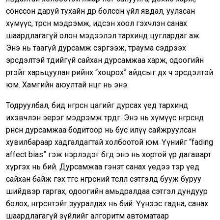
сонссон даруй тухайн өдөр болсон үйл явдал, уулзсан
хүмүүс, төрсөн мэдрэмж, идсэн хоол гэхчлэн санах
шаардлагагүй олон мэдээлэл тархинд цуглардаг аж.
Энэ нь таагүй дурсамж сэргээж, траума сэдрээх
эрсдэлтэй төдийгүй сайхан дурсамжаа харж, одоогийн
өөртэйгөө харьцуулан өөрийнхөө “хоцрох” айдсыг өдөөх ч эрсдэлтэй
юм. Хамгийн аюултай өнцөг нь энэ.
Тодруулбал, бид өнгөрсөн цагийг дурсах үед тархинд
ихэвчлэн эерэг мэдрэмж төрдөг. Энэ нь хүмүүс өнгөрсөнд
өрнөсөн дурсамжаа бодитоор нь бус илүү сайжруулсан
хувилбараар хадгалдагтай холбоотой юм. Үүнийг “fading
affect bias” гэж нэрлэдэг бөгөөд энэ нь хортой үр дагаварт
хүргэх нь бий. Дурсамжаа гэнэт санах үедээ тэр үед
сайхан байж гэх төгс өнгөрсний төсөөлөл сэтгэлд бууж буруу
шийдвэр гаргах, одоогийн амьдралдаа сэтгэл дундуур
болох, өнгөрсөнтэйгөө зууралдах нь бий. Үүнээс гадна, санах
шаардлагагүй зүйлийг алгоритм автоматаар