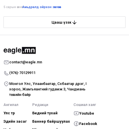
5 сарын өмнө
•
Амьдралд ойрхон зөвлөгөө
Цааш үзэх
contact@eagle.mn
(976)-70129911
Монгол Улс, Улаанбаатар, Сүхбаатар дүүрэг, I
хороо, Жамъяангүний гудамж 3, Чандмань
төвийн байр
Ангилал
Редакци
Сошиал хаяг
Улс төр
Бидний тухай
Youtube
Эдийн засаг
Баннер байршуулах
Facebook