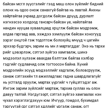
байсан өмсгөл зүүсгэлийг гээд маш олон зүйлийг бидний
олонх нь одоо онож санахгүй байгаа нь лавтай. Анхны
хайртайгаа учраад догдолж байсан өдрүүд, дурлалт
нэгнээсээ холдоод гансарч байсан үе, найзтайгаа
нандин нууцаа хуваалцаад хөөрцөглөж байсан мэдрэмж,
алдаа гаргаад аав, ээждээ зэмлүүлж байсан хоногууд
зэрэг онцгой гэж тодотгож болохуйц мөчүүд ч цагийн
эрхээр бүдгэрч, зарим нь мөн л мартагддаг. Энэ нь тархи
өөрийгөө цэвэрлэж, сэтгэл зүйгээ хамгаалж, шинэ
мэдээлэл хүлээж авахдаа бэлтгэж байгаа хэлбэр
гэдгийг судлаачид олж тогтоосон байна. Хүний
мэдрэлийн эсүүд мэдээллийг хадгалж, боловсруулж,
санаж сэтгэхийн төлөө ажилладгаас гадна шаардлагагүйг
нь устгалд оруулж, мартах үүргийг ч гүйцэтгэдэг аж.
Ингэж зарим зүйлсийг мартаж, тархиа суллах нь олон
давуу талтай. Нэгдүгээрт, сэтгэл зүйгээ хамгаалах нэн
чухал хэрэглэгдэхүүн юм. Ичгүүр, гомдол, бухимдал
тэргүүтэй сөрөг сэтгэл хөдлөлийг үргэлж санаж, огт