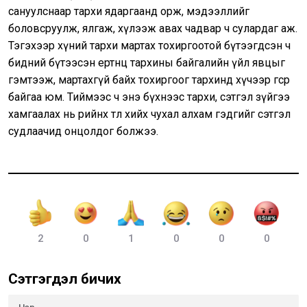
сануулснаар тархи ядаргаанд орж, мэдээллийг
боловсруулж, ялгаж, хүлээж авах чадвар ч сулардаг аж.
Тэгэхээр хүний тархи мартах тохиргоотой бүтээгдсэн ч
бидний бүтээсэн ертөнц тархины байгалийн үйл явцыг
гэмтээж, мартахгүй байх тохиргоог тархинд хүчээр өгсөөр
байгаа юм. Тиймээс ч энэ бүхнээс тархи, сэтгэл зүйгээ
хамгаалах нь өөрийнхөө төлөө хийх чухал алхам гэдгийг сэтгэл
судлаачид онцолдог болжээ.
2
0
1
0
0
0
Сэтгэгдэл бичих