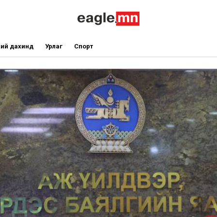
ий дахинд
Урлаг
Спорт