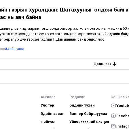
ийн газрын хуралдаан: Шатахууныг олдож байга
ас нь авч байна
ины улсын дугаарын тэгш сондгойгоор ээлжлэн олгох, нэг машинд 50 
хүртэл хэмжээнд шатахуун өгөх арга хэмжээ хэрэгжсэн эхний өдрийн бай
эг эерэг үр дүн гарсан гэдгийг Г.Дамдинням сайд онцоллоо.
мнө
•
Эдийн засаг
Цааш үзэх
Ангилал
Редакци
Сошиал х
Улс төр
Бидний тухай
Youtu
Эдийн засаг
Баннер байршуулах
Faceb
Нийгэм
Үйлчилгээний нөхцөл
Instag