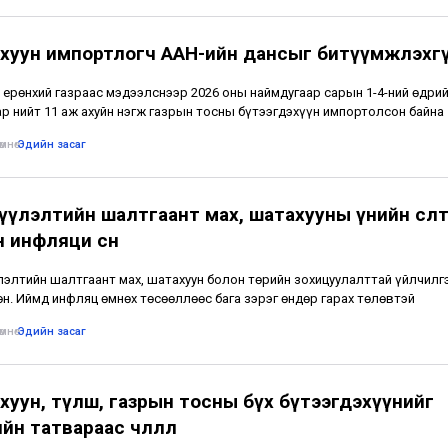
хуун импортлогч ААН-ийн дансыг битүүмжлэхг
 ерөнхий газраас мэдээлснээр 2026 оны наймдугаар сарын 1-4-ний өдри
р нийт 11 аж ахуйн нэгж газрын тосны бүтээгдэхүүн импортолсон байна
мнө
•
Эдийн засаг
үлэлтийн шалтгаант мах, шатахууны үнийн өсөлтө
 инфляци өснө
элтийн шалтгаант мах, шатахуун болон төрийн зохицуулалттай үйлчилг
өн. Иймд инфляц өмнөх төсөөллөөс бага зэрэг өндөр гарах төлөвтэй
мнө
•
Эдийн засаг
хуун, түлш, газрын тосны бүх бүтээгдэхүүнийг
йн татвараас чөлөөллөө