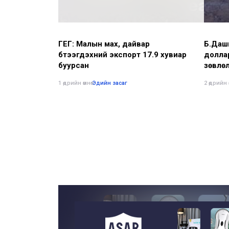
ГЕГ: Малын мах, дайвар
Б.Дашп
бүтээгдэхүүний экспорт 17.9 хувиар
долла
буурсан
зөвлө
1 өдрийн өмнө
•
Эдийн засаг
2 өдрийн ө