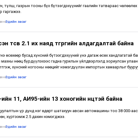
н, түлш, газрын тосны бүх бүтээгдэхүүнийг гаалийн татвараас чөлөөлөх
 гаргажээ.
мнө
•
Эдийн засаг
эн төсөв 2.1 их наяд төгрөгийн алдагдалтай байна
нэ өсөхөөр бусад хүнсний бүтээгдэхүүний үнэ дагаж өсөх хандлагатай ба
 махны нөөц бүрдүүлэхээс гадна гурилын үйлдвэрлэлд зориулсан улаан
лтгэж, хүнсний ногооны нөөцийг нэмэгдүүлэн импортын хамаарлыг бууру
мнө
•
Эдийн засаг
ийн 11, АИ95-ийн 13 хоногийн нөөцтэй байна
цуулалтын үр дүнд нэг өдөрт шатахуун авсан автомашины тоо 38 000-аас
өн, хүртээмж 2.5 дахин нэмэгджээ.
мнө
•
Эдийн засаг