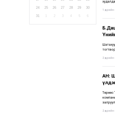
худалда
24
25
26
27
28
29
30
1 өдрийн ө
31
1
2
3
4
5
6
Б.Даш
Үнийн
Шатахуу
тогтвор
2 өдрийн ө
АН: 
үлдэг
Төрөөс 
компани
залруул
2 өдрийн ө