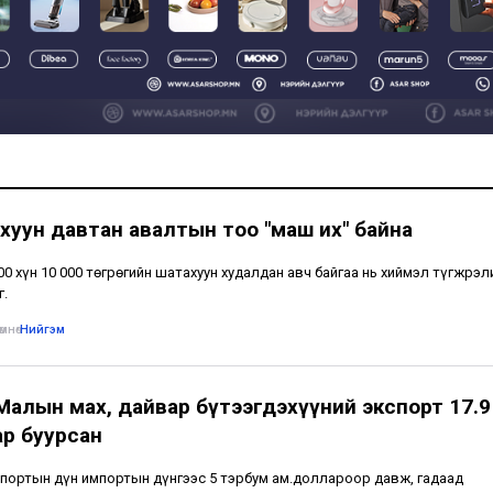
хуун давтан авалтын тоо "маш их" байна
500 хүн 10 000 төгрөгийн шатахуун худалдан авч байгаа нь хиймэл түгжрэл
г.
мнө
•
Нийгэм
 Малын мах, дайвар бүтээгдэхүүний экспорт 17.9
ар буурсан
портын дүн импортын дүнгээс 5 тэрбум ам.доллароор давж, гадаад