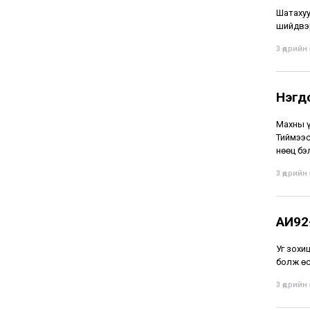
Шатахуу
шийдвэр
3 өдрийн ө
Нэгдс
Махны ү
Тиймээс
нөөц бэ
3 өдрийн ө
АИ92-
Уг зохи
болж өс
3 өдрийн ө