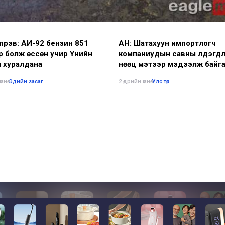
үрэв: АИ-92 бензин 851
АН: Шатахуун импортлогч
р болж өссөн учир Үнийн
компаниудын савны үлдэгд
л хуралдана
нөөц мэтээр мэдээлж байга
буруу
мнө
•
Эдийн засаг
2 өдрийн өмнө
•
Улс төр