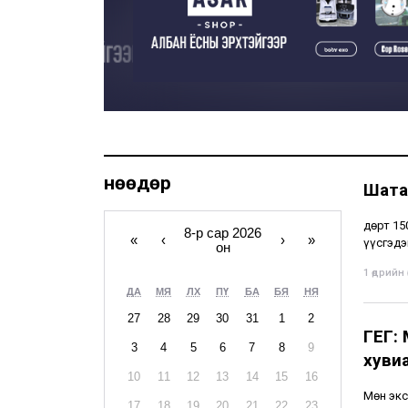
Өнөөдөр
Шата
Өдөрт 1
8-р сар 2026
«
‹
›
»
үүсгэдэ
он
1 өдрийн ө
ДА
МЯ
ЛХ
ПҮ
БА
БЯ
НЯ
27
28
29
30
31
1
2
ГЕГ:
3
4
5
6
7
8
9
хуви
10
11
12
13
14
15
16
Мөн экс
17
18
19
20
21
22
23