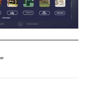
ААН-ийн дансыг
битүүмжлэхгүй
2 өдрийн өмнө
•
Эдийн засаг
Нийлүүлэлтийн шалтгаант
мах, шатахууны үнийн
өсөлтөөс үүдэн инфляци
өснө
2 өдрийн өмнө
•
Эдийн засаг
ийг
Шатахуун, түлш, газрын
тосны бүх бүтээгдэхүүнийг
гаалийн татвараас
чөлөөллөө
3 өдрийн өмнө
•
Эдийн засаг
Нэгдсэн төсөв 2.1 их наяд
төгрөгийн алдагдалтай
байна