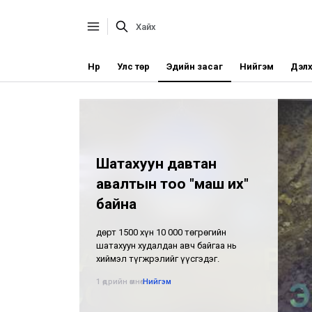
Нүүр
Улс төр
Эдийн засаг
Нийгэм
Дэлх
Шатахуун давтан
авалтын тоо "маш их"
байна
Өдөрт 1500 хүн 10 000 төгрөгийн
шатахуун худалдан авч байгаа нь
хиймэл түгжрэлийг үүсгэдэг.
1 өдрийн өмнө
•
Нийгэм