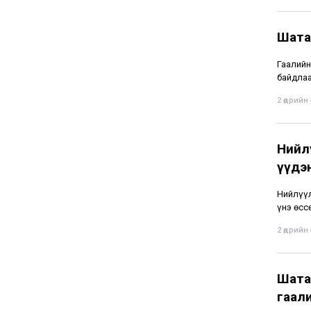
Шата
Гаалийн
байдлаа
2 өдрийн ө
Нийлү
үүдэн
Нийлүүл
үнэ өсс
2 өдрийн ө
Шата
гаали