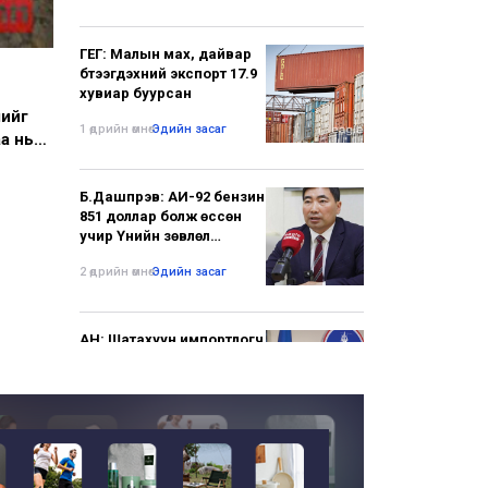
ГЕГ: Малын мах, дайвар
бүтээгдэхүүний экспорт 17.9
хувиар буурсан
лийг
1 өдрийн өмнө
•
Эдийн засаг
а нь
Б.Дашпүрэв: АИ-92 бензин
851 доллар болж өссөн
учир Үнийн зөвлөл
хуралдана
2 өдрийн өмнө
•
Эдийн засаг
АН: Шатахуун импортлогч
компаниудын савны
үлдэгдлийг нөөц мэтээр
мэдээлж байгаа нь буруу
2 өдрийн өмнө
•
Улс төр
Шатахуун импортлогч