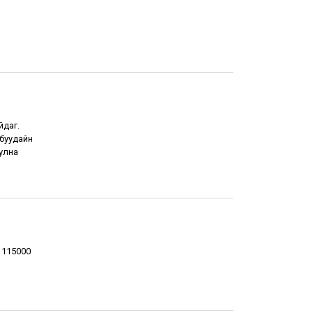
йдаг.
буудайн
улна
 115000