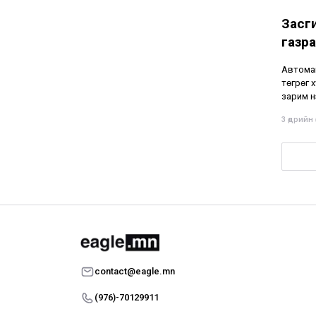
Засг
газра
Автомаш
төгрөг 
зарим н
3 өдрийн ө
contact@eagle.mn
(976)-70129911