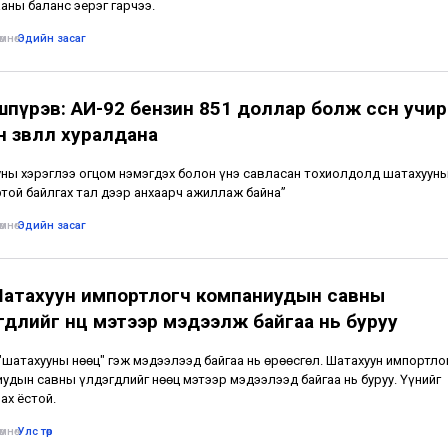
аны баланс эерэг гарчээ.
мнө
•
Эдийн засаг
пүрэв: АИ-92 бензин 851 доллар болж өссөн учир
 зөвлөл хуралдана
ны хэрэглээ огцом нэмэгдэх болон үнэ савласан тохиолдолд шатахууны
той байлгах тал дээр анхаарч ажиллаж байна”
мнө
•
Эдийн засаг
Шатахуун импортлогч компаниудын савны
длийг нөөц мэтээр мэдээлж байгаа нь буруу
"шатахууны нөөц" гэж мэдээлээд байгаа нь өрөөсгөл. Шатахуун импортло
удын савны үлдэгдлийг нөөц мэтээр мэдээлээд байгаа нь буруу. Үүнийг
ах ёстой.
мнө
•
Улс төр