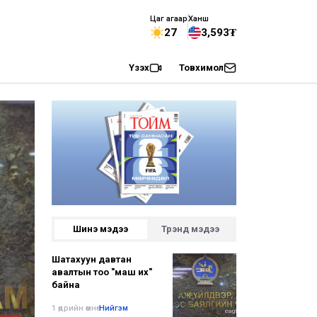
Цаг агаар
Ханш
27
3,593₮
Үзэх
Товхимол
Шинэ мэдээ
Трэнд мэдээ
Шатахуун давтан
авалтын тоо "маш их"
байна
1 өдрийн өмнө
•
Нийгэм