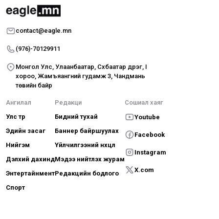
contact@eagle.mn
(976)-70129911
Монгол Улс, Улаанбаатар, Сүхбаатар дүүрэг, I
хороо, Жамъяангүний гудамж 3, Чандмань
төвийн байр
Ангилал
Редакци
Сошиал хаяг
Улс төр
Бидний тухай
Youtube
Эдийн засаг
Баннер байршуулах
Facebook
Нийгэм
Үйлчилгээний нөхцөл
Instagram
Дэлхий дахинд
Мэдээ нийтлэх журам
X.com
Энтертайнмент
Редакцийн бодлого
Спорт