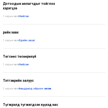
Дотоодын аялагчдыг тойглох
хэрэгцээ
1 сарын өмнө
•
Нийгэм
Өрийн хавх
1 сарын өмнө
•
Эдийн засаг
Төгсөөс төсөөрөхүй
1 сарын өмнө
•
Нийгэм
Тэтгэврийн залуус
1 сарын өмнө
•
Амьдралд ойрхон зөвлөгөө
Түгжрэлд түгжигдсэн хүүхэд нас