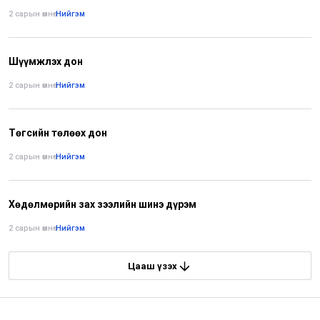
2 сарын өмнө
•
Нийгэм
Шүүмжлэх дон
2 сарын өмнө
•
Нийгэм
Төгсийн төлөөх дон
2 сарын өмнө
•
Нийгэм
Хөдөлмөрийн зах зээлийн шинэ дүрэм
2 сарын өмнө
•
Нийгэм
Цааш үзэх