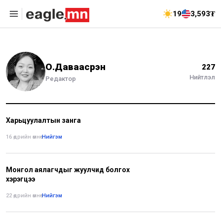
19
3,593₮
О.Даваасүрэн
227
Нийтлэл
Редактор
Харьцуулалтын занга
16 өдрийн өмнө
•
Нийгэм
Монгол аялагчдыг жуулчид болгох
хэрэгцээ
22 өдрийн өмнө
•
Нийгэм