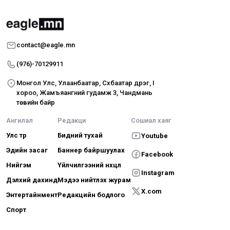
contact@eagle.mn
(976)-70129911
Монгол Улс, Улаанбаатар, Сүхбаатар дүүрэг, I
хороо, Жамъяангүний гудамж 3, Чандмань
төвийн байр
Ангилал
Редакци
Сошиал хаяг
Улс төр
Бидний тухай
Youtube
Эдийн засаг
Баннер байршуулах
Facebook
Нийгэм
Үйлчилгээний нөхцөл
Instagram
Дэлхий дахинд
Мэдээ нийтлэх журам
X.com
Энтертайнмент
Редакцийн бодлого
Спорт