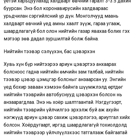
үетэй харьцуулахад халдварт өвчний гаралт 3-3.5 дахин
буурсан. Энэ бол коронавирусийн халдвараас
урьдчилан сэргийлсний үр дүн. Монголчууд маань
халдварт өвчний үед амны хаалт зүүж, гараа угааж,
шаардлагагүй бол олон нийтийн газар явахаа болих гэх
мэтээр зөв дадал зуршилтай болж байна.
Нийтийн тээвэр сэлүүхэн, бас цэвэрхэн
Хувь хүн бүр нийтээрээ ариун цэвэртээ анхаарах
болсноос гадна нийтийн өмчийн зам талбай, нийтийн
тээвэр цэвэр цэмцгэр болсныг анзаарсан уу. Энгийн
үед бохир заваан хэмээн байнга шүүмжлэлд өртдөг
нийтийн тээврийн автобуснууд цэвэрхэн болсон нь
анзаарагдлаа. Энэ нь хоёр шалтгаантай. Нэгдүгээрт,
нийтийн тээврийн үйлчилгээ эрхэлж буй аж ахуйн
нэгжүүд ариун цэвэр сахиж цэвэрлэгээ, ариутгал хийх
болсон. Хоёрдугаарт, иргэд шаардлагагүй тохиолдолд
нийтийн тээврээр үйлчлүүлэхээс татгалзаж байгаатай