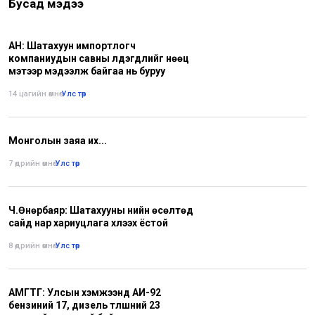
Бусад мэдээ
АН: Шатахуун импортлогч
компаниудын савны үлдэгдлийг нөөц
мэтээр мэдээлж байгаа нь буруу
14 цагийн өмнө
•
Улс төр
Монголын заяа их...
7 өдрийн өмнө
•
Улс төр
Ч.Өнөрбаяр: Шатахууны үнийн өсөлтөд
сайд нар хариуцлага хүлээх ёстой
8 өдрийн өмнө
•
Улс төр
АМГТГ: Улсын хэмжээнд АИ-92
бензиний 17, дизель түлшний 23