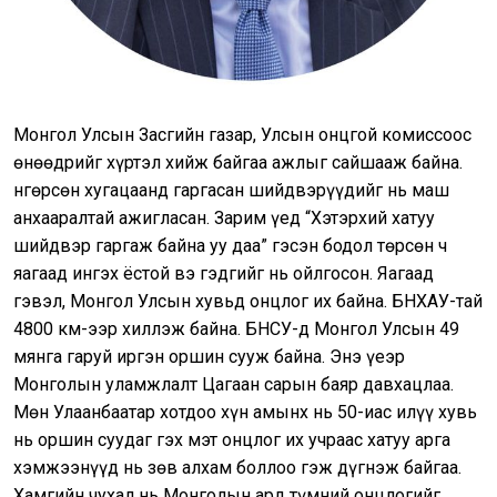
Монгол Улсын Засгийн газар, Улсын онцгой комиссоос
өнөөдрийг хүртэл хийж байгаа ажлыг сайшааж байна.
Өнгөрсөн хугацаанд гаргасан шийдвэрүүдийг нь маш
анхааралтай ажигласан. Зарим үед “Хэтэрхий хатуу
шийдвэр гаргаж байна уу даа” гэсэн бодол төрсөн ч
яагаад ингэх ёстой вэ гэдгийг нь ойлгосон. Яагаад
гэвэл, Монгол Улсын хувьд онцлог их байна. БНХАУ-тай
4800 км-ээр хиллэж байна. БНСУ-д Монгол Улсын 49
мянга гаруй иргэн оршин сууж байна. Энэ үеэр
Монголын уламжлалт Цагаан сарын баяр давхацлаа.
Мөн Улаанбаатар хотдоо хүн амынх нь 50-иас илүү хувь
нь оршин суудаг гэх мэт онцлог их учраас хатуу арга
хэмжээнүүд нь зөв алхам боллоо гэж дүгнэж байгаа.
Хамгийн чухал нь Монголын ард түмний онцлогийг