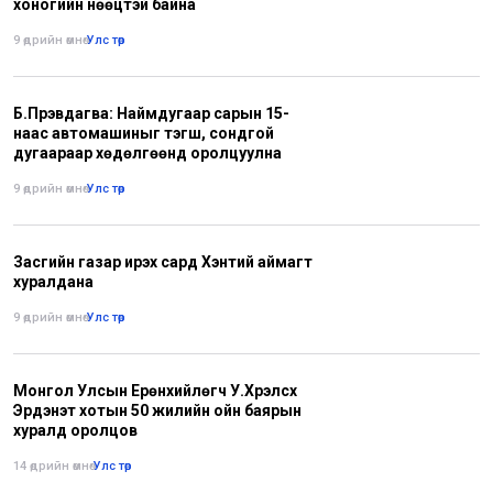
хоногийн нөөцтэй байна
9 өдрийн өмнө
•
Улс төр
Б.Пүрэвдагва: Наймдугаар сарын 15-
наас автомашиныг тэгш, сондгой
дугаараар хөдөлгөөнд оролцуулна
9 өдрийн өмнө
•
Улс төр
Засгийн газар ирэх сард Хэнтий аймагт
хуралдана
9 өдрийн өмнө
•
Улс төр
Монгол Улсын Ерөнхийлөгч У.Хүрэлсүх
Эрдэнэт хотын 50 жилийн ойн баярын
хуралд оролцов
14 өдрийн өмнө
•
Улс төр