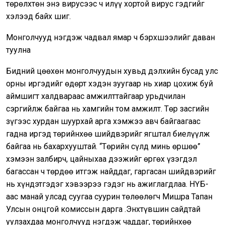
төрөлхтөн энэ вирусээс ч илүү хортой вирус гэдгийг
хэлээд байх шиг.
Монголчууд нэгдэж чадвал ямар ч бэрхшээлийг даван
туулна
Бидний цөөхөн монголчуудын хувьд дэлхийн бусад улс
орны иргэдийг өдөрт хэдэн зуугаар нь хиар цохиж буй
аймшигт халдвараас амжилттайгаар урьдчилан
сэргийлж байгаа нь хамгийн том амжилт. Төр засгийн
зүгээс хурдан шуурхай арга хэмжээ авч байгаагаас
гадна иргэд төрийнхөө шийдвэрийг ягштал биелүүлж
байгаа нь бахархууштай. “Төрийн сүлд минь өршөө”
хэмээн залбирч, цайныхаа дээжийг өргөх үзэгдэл
багассан ч төрдөө итгэж найддаг, гаргасан шийдвэрийг
нь хүндэтгэдэг хэвээрээ гэдэг нь ажиглагдлаа. НҮБ-
аас манай улсад суугаа суурин төлөөлөгч Мишра Тапан
Улсын онцгой комиссын дарга Ө.Энхтүвшин сайдтай
уулзахдаа монголчууд нэгдэж чаддаг, төрийнхөө