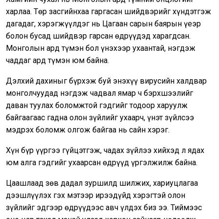
харлаа. Төр засгийнхаа гаргасан шийдвэрийг хүндэтгэж
дагадаг, хэрэгжүүлдэг нь Цагаан сарын баярын үеэр
болон бусад шийдвэр гарсан өдрүүдэд харагдсан.
Монголын ард түмэн бол үнэхээр ухаантай, нэгдэж
чаддаг ард түмэн юм байна.
Дэлхий дахиныг бүрхэж буй энэхүү вирусийн халдвар
монголчуудад нэгдэж чадвал ямар ч бэрхшээлийг
даван туулах боломжтой гэдгийг тодоор харуулж
байгаагаас гадна олон зүйлийг ухаарч, үнэт зүйлсээ
мэдрэх боломж олгож байгаа нь сайн хэрэг.
Хүн бүр үүргээ гүйцэтгэж, чадах зүйлээ хийхэд л ядах
юм алга гэдгийг ухаарсан өдрүүд үргэлжилж байна.
Цаашлаад зөв дадал зуршилд шилжих, хариуцлагаа
дээшлүүлэх гэх мэтээр ирээдүйд хэрэгтэй олон
зүйлийг эдгээр өдрүүдээс авч үлдэх биз ээ. Тиймээс