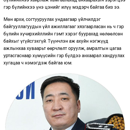
гэр бүлийнхээ үнэ цэнийг илүү мэдэрч байгаа биз ээ.
Мөн архи, согтууруулах ундаагаар үйлчилдэг
байгууллагуудын үйл ажиллагааг хязгаарласан нь ч гэр
бүлийн хүчирхийллийн гэмт хэрэг буурахад нөлөөлсөн
байхыг үгүйсгэхгүй. Түүнчлэн аж ахуйн нэгжүүд
ажлынхаа хуваарьт өөрчлөлт оруулж, амралтын цагаа
уртасгаснаар хүмүүсийн гэр бүлдээ анхаарал хандуулах
хугацаа ч нэмэгдэж байгаа юм.