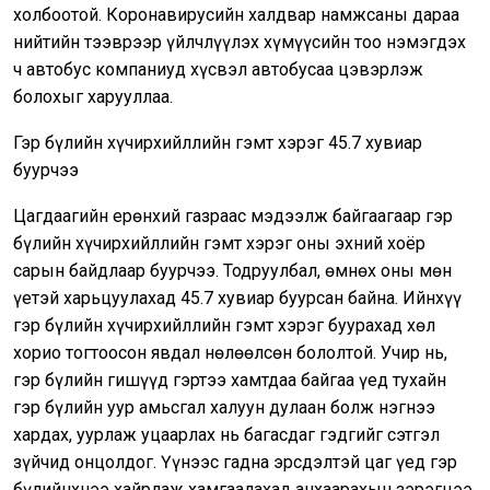
холбоотой. Коронавирусийн халдвар намжсаны дараа
нийтийн тээврээр үйлчлүүлэх хүмүүсийн тоо нэмэгдэх
ч автобус компаниуд хүсвэл автобусаа цэвэрлэж
болохыг харууллаа.
Гэр бүлийн хүчирхийллийн гэмт хэрэг 45.7 хувиар
буурчээ
Цагдаагийн ерөнхий газраас мэдээлж байгаагаар гэр
бүлийн хүчирхийллийн гэмт хэрэг оны эхний хоёр
сарын байдлаар буурчээ. Тодруулбал, өмнөх оны мөн
үетэй харьцуулахад 45.7 хувиар буурсан байна. Ийнхүү
гэр бүлийн хүчирхийллийн гэмт хэрэг буурахад хөл
хорио тогтоосон явдал нөлөөлсөн бололтой. Учир нь,
гэр бүлийн гишүүд гэртээ хамтдаа байгаа үед тухайн
гэр бүлийн уур амьсгал халуун дулаан болж нэгнээ
хардах, уурлаж уцаарлах нь багасдаг гэдгийг сэтгэл
зүйчид онцолдог. Үүнээс гадна эрсдэлтэй цаг үед гэр
бүлийнхнээ хайрлаж хамгаалахад анхаарахын зэрэгцээ