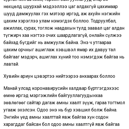
нөхцөлд шуурхай мэдээллээ цаг алдахгүй цахимаар
шууд дамжуулах гэх мэтээр иргэд, аж ахуйн нэгжийн
цахим хэрэглээ улам нэмэгдэх боллоо. Тодруулбал,
ажиллах, сурах, тоглож наадахын тулд заавал цаг алдан
түгжирч хаа нэгтээ очих шаардлагагүй, онлайн сүлжээ
байхад бүгдийг нь амжуулж байна. Энэ ч утгаараа
цахим орчныг ашиглаж хэвшвэл ямар их давуу тал
байгааг мэдэрч, ашиглах хүний тоо нэмэгдэж байгаа нь
лавтай.
Хувийн ариун цэвэртээ нийтээрээ анхаарах боллоо
Манай улсад коронавирусийн халдвар бүртгэгдэхээс
өмнө иргэд мэргэжлийн байгууллагуудынхаа
зөвлөгөөг сайтар дагаж амны хаалт зүүж, гараа тогтмол
угааж эхэлсэн. Одоо энэ нь бүр хэвшил болж байна.
Энгийн үед амны хаалттай явж байгаа хүн содон
харагддаг байсан бол одоо амны хаалтгүй явж байгаа