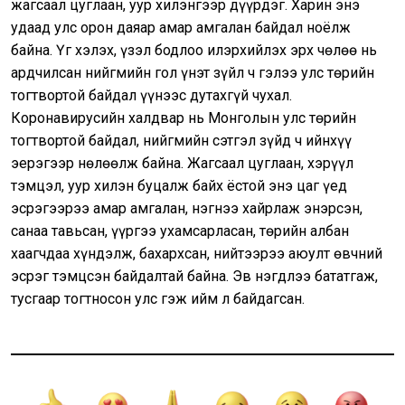
жагсаал цуглаан, уур хилэнгээр дүүрдэг. Харин энэ
удаад улс орон даяар амар амгалан байдал ноёлж
байна. Үг хэлэх, үзэл бодлоо илэрхийлэх эрх чөлөө нь
ардчилсан нийгмийн гол үнэт зүйл ч гэлээ улс төрийн
тогтвортой байдал үүнээс дутахгүй чухал.
Коронавирусийн халдвар нь Монголын улс төрийн
тогтвортой байдал, нийгмийн сэтгэл зүйд ч ийнхүү
эерэгээр нөлөөлж байна. Жагсаал цуглаан, хэрүүл
тэмцэл, уур хилэн буцалж байх ёстой энэ цаг үед
эсрэгээрээ амар амгалан, нэгнээ хайрлаж энэрсэн,
санаа тавьсан, үүргээ ухамсарласан, төрийн албан
хаагчдаа хүндэлж, бахархсан, нийтээрээ аюулт өвчний
эсрэг тэмцсэн байдалтай байна. Эв нэгдлээ бататгаж,
тусгаар тогтносон улс гэж ийм л байдагсан.