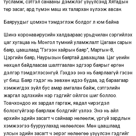
тусламж, сэтгэл санааны дэмжлэг үзүүлсэнд Хятадын
төр засаг, ард түмэн маш их талархан хүлээж авсан.
Баяруудыг цомхон тэмдэглэж болдог л юм байна
Шинэ коронавирусийн халдвараас урьдчилан сэргийлэх
цаг хугацаа нь Монгол түмний уламжлалт Цагаан сарын
баяр, цаашлаад “Гэгээн хайрын баяр”, Мартын-8,
Цэргийн баяр, Наурызын баяртай давхацлаа. Цаг үеийн
нөхцөл байдлаасаа шалтгаалан эдгээр баярыг өргөн
дэлгэр тэмдэглэсэнгүй. Гэхдээ энэ нь баярлаагүй гэсэн
үг биш. Баяр гэдэг нь зөвхөн идээ будаа, эд бараагаар
хэмжигдэх зүйл бус амар амгалан байж, сэтгэлийн
жаргал эдлэхийн нэр гэдгийг ойлгох шиг боллоо.
Товчхондоо их зардал гаргаж, явдал чирэгдэл
болохгүйгээр баярлаж болдгийг үзлээ. Энэ нь айл
өрхийн эдийн засагт ч сайнаар нөлөөлж, үргүй зардлын
хэмжээгээ бууруулахад нөлөөлсөн. Мөн цаашлаад
улсын эдийн засагт ч эерэг нөлөөгөө үзүүлсэн гэдгийг