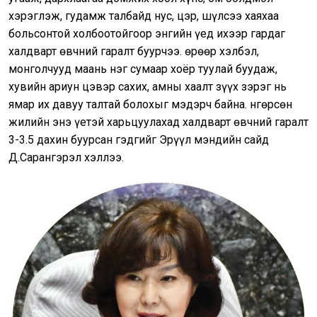
хэрэглэж, гудамж талбайд нус, цэр, шүлсээ хаяхаа
больсонтой холбоотойгоор энгийн үед ихээр гардаг
халдварт өвчний гаралт буурчээ. Өөрөөр хэлбэл,
монголчууд маань нэг сумаар хоёр туулай буудаж,
хувийн ариун цэвэр сахих, амны хаалт зүүх зэрэг нь
ямар их давуу талтай болохыг мэдэрч байна. Өнгөрсөн
жилийн энэ үетэй харьцуулахад халдварт өвчний гаралт
3-3.5 дахин буурсан гэдгийг Эрүүл мэндийн сайд
Д.Сарангэрэл хэллээ.