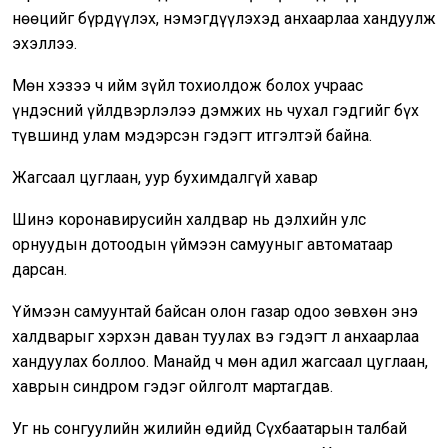
нөөцийг бүрдүүлэх, нэмэгдүүлэхэд анхаарлаа хандуулж
эхэллээ.
Мөн хэзээ ч ийм зүйл тохиолдож болох учраас
үндэсний үйлдвэрлэлээ дэмжих нь чухал гэдгийг бүх
түвшинд улам мэдэрсэн гэдэгт итгэлтэй байна.
Жагсаал цуглаан, уур бухимдалгүй хавар
Шинэ коронавирусийн халдвар нь дэлхийн улс
орнуудын дотоодын үймээн самууныг автоматаар
дарсан.
Үймээн самуунтай байсан олон газар одоо зөвхөн энэ
халдварыг хэрхэн даван туулах вэ гэдэгт л анхаарлаа
хандуулах боллоо. Манайд ч мөн адил жагсаал цуглаан,
хаврын синдром гэдэг ойлголт мартагдав.
Уг нь сонгуулийн жилийн өдийд Сүхбаатарын талбай