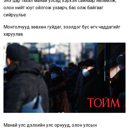
энэ цар тахал манай улсад хэрхэн сайнаар нөлөөлж,
олон нийт юуг ойлгож ухаарч, бас олж байгааг
сийрүүлье.
Монголчууд зөвхөн гуйдаг, зээлдэг бус өгч чаддагийг
харуулав
Манай улс дэлхийн улс орнууд, олон улсын