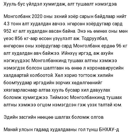
Хууль бус үйлдэл хумигдаж, алт тушаалт нэмэгдэв
Монголбанк 2020 оны эхний хоёр сарын байдлаар нийт
4.3 тонн алт худалдан авчээ. Өнгөрсөн хоёрдугаар сард
952 кг алт худалдан авсан байна. Энэ нь өмнөх оны мөн
үеэс 856 кг-аар өссөн үзүүлэлт аж. Тодруулбал,
өнгөрсөн оны хоёрдугаар сард Монголбанк ердөө 96 кг
алт худалдан авч байжээ. Ийнхүү иргэд, аж ахуйн
нэгжүүдээс Монголбанкинд тушаах алтны хэмжээ
нэмэгдэх болсон шалтгаан нь өнөө л коронавирусийн
халдвартай холбоотой. Хөл хорио тогтоож хилийн
боомтуудаар иргэдийн зорчих хөдөлгөөнийг
хязгаарласнаар алтаа хууль бусаар хил давуулах
боломж хумигджээ. Тиймээс Монголбанкинд тушаах
алтны хэмжээ огцом нэмэгдсэн гэж үзэх талтай юм.
Эдийн засгийн нөөцөө шалгах боломж олгов
Манай улсын гадаад худалдааны гол түнш БНХАУ-д