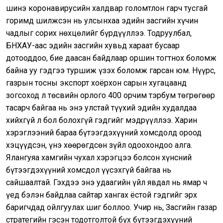
шинэ коронавирусийн халдвар голомтлон гарч тусгай
горимд шилжсэн нь улсынхаа эдийн засгийн хүчин
чадлыг сорих нөхцөлийг бүрдүүллээ. Тодруулбал,
БНХАУ-аас эдийн засгийн хувьд хараат бусаар
дотооддоо, бие даасан байдлаар оршин тогтнох боломж
байна уу гэдгээ туршиж үзэх боломж гарсан юм. Нүүрс,
газрын тосны экспорт хоёрхон сарын хугацаанд
зогсоход л төсвийн орлого 400 орчим тэрбум төгрөгөөр
тасарч байгаа нь энэ улстай түүхий эдийн худалдаа
хийхгүй л бол болохгүй гэдгийг мэдрүүллээ. Харин
хэрэглээний бараа бүтээгдэхүүний хомсдолд ороод
хэцүүдсэн, үнэ хөөрөгдсөн зүйл одоохондоо алга.
Ялангуяа хамгийн чухал хэрэгцээ болсон хүнсний
бүтээгдэхүүний хомсдол үүсэхгүй байгаа нь
сайшаалтай. Гэхдээ энэ удаагийн үйл явдал нь ямар ч
үед бэлэн байдлаа сайтар хангах ёстой гэдгийг эрх
баригчдад ойлгуулах шиг боллоо. Учир нь, Засгийн газар
стратегийн гэсэн тодотголтой бүх бүтээгдэхүүний