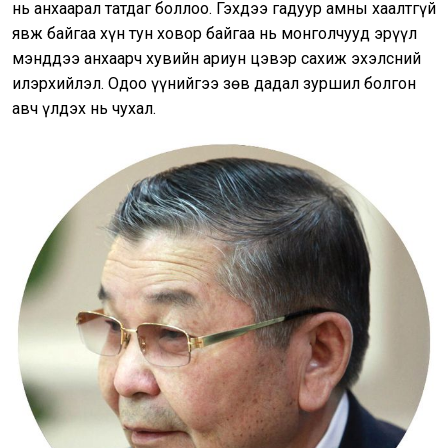
нь анхаарал татдаг боллоо. Гэхдээ гадуур амны хаалтгүй
явж байгаа хүн тун ховор байгаа нь монголчууд эрүүл
мэнддээ анхаарч хувийн ариун цэвэр сахиж эхэлсний
илэрхийлэл. Одоо үүнийгээ зөв дадал зуршил болгон
авч үлдэх нь чухал.