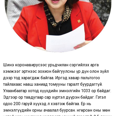
Шинэ коронавирусээс урьдчилан сэргийлэх арга
хэмжээг эртнээс зохион байгуулсны үр дүн олон зүйл
дээр тод харагдаж байгаа. Иргэд хавар пальтогоо
тайлахаас нааш ханиад томууны гаралт буурдаггүй.
Улаанбаатар хотод хүүхдийн эмнэлгийн 1033 ор байдаг.
Эдгээр ор тавдугаар сар хүртэл дүүрэн байдаг. Гэтэл
одоо 200 гаруй хүүхэд л хэвтэж байгаа. Ер нь
эмнэлгүүдийн орны ачаалал буурсан. Өнгөрсөн оны мөн