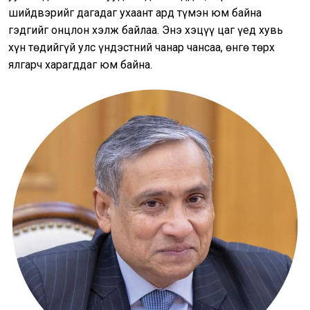
шийдвэрийг дагадаг ухаант ард түмэн юм байна
гэдгийг онцлон хэлж байлаа. Энэ хэцүү цаг үед хувь
хүн төдийгүй улс үндэстний чанар чансаа, өнгө төрх
ялгарч харагддаг юм байна.