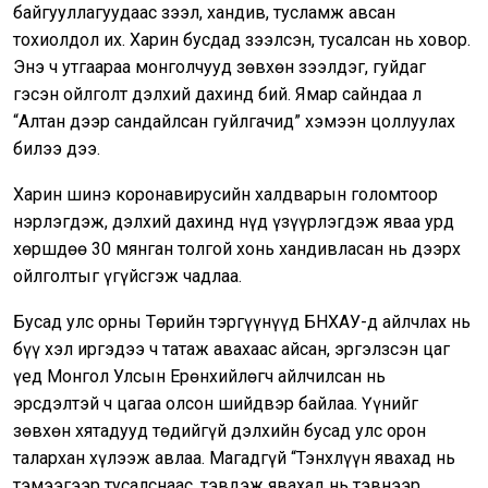
байгууллагуудаас зээл, хандив, тусламж авсан
тохиолдол их. Харин бусдад зээлсэн, тусалсан нь ховор.
Энэ ч утгаараа монголчууд зөвхөн зээлдэг, гуйдаг
гэсэн ойлголт дэлхий дахинд бий. Ямар сайндаа л
“Алтан дээр сандайлсан гуйлгачид” хэмээн цоллуулах
билээ дээ.
Харин шинэ коронавирусийн халдварын голомтоор
нэрлэгдэж, дэлхий дахинд нүд үзүүрлэгдэж яваа урд
хөршдөө 30 мянган толгой хонь хандивласан нь дээрх
ойлголтыг үгүйсгэж чадлаа.
Бусад улс орны Төрийн тэргүүнүүд БНХАУ-д айлчлах нь
бүү хэл иргэдээ ч татаж авахаас айсан, эргэлзсэн цаг
үед Монгол Улсын Ерөнхийлөгч айлчилсан нь
эрсдэлтэй ч цагаа олсон шийдвэр байлаа. Үүнийг
зөвхөн хятадууд төдийгүй дэлхийн бусад улс орон
талархан хүлээж авлаа. Магадгүй “Тэнхлүүн явахад нь
тэмээгээр тусалснаас, тэвдэж явахад нь тэвнээр