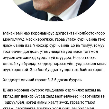
Манай эмч нар коронавирус дэгдсэнтэй холбоотойгоор
монголчууд маск хэрэглэж, гараа угааж сурч байна гэж
ярьж байна лээ. Үнэхээр сурч байна. Ер нь томуу, томуу
төст өвчин дэгдсэн, утаа униартай үед маск тогтмол
зүүсэн хүн ханиад хүрдэггүй шүү дээ. Нөгөө талаас
өвчтэй хүн бусдад халдвар тараахгүйн тулд заавал маск
зүүх хэрэгтэй. Энэ бол бусдыг хүндэтгэж байгаа хэрэг.
Халдварт өвчний гаралт 3-3.5 дахин буурав
Шинэ коронавирусээс урьдчилан сэргийлэх алхам нь
иргэдийг давхар бусад халдварт өвчнөөс ч сэргийлжээ.
Тодруулбал, иргэд амны хаалт зүүж, гараа тогтмол
угааж, дархлаагаа дэмжих хоол хүнс, эм бэлдмэл