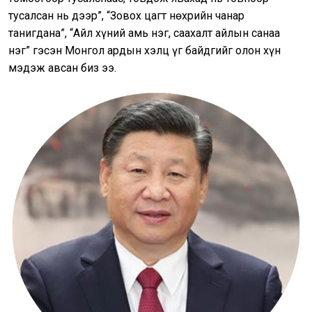
тусалсан нь дээр”, “Зовох цагт нөхрийн чанар
танигдана”, “Айл хүний амь нэг, саахалт айлын санаа
нэг” гэсэн Монгол ардын хэлц үг байдгийг олон хүн
мэдэж авсан биз ээ.