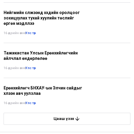
Нийгмийн сүлжээнд хүүхдийн оролцоог
зохицуулах тухай хуулийн төслийг
өргөн мэдүүллээ
16 өдрийн өмнө
•
Улс төр
Тажикистан Улсын Ерөнхийлөгчийн
айлчлал өндөрлөлөө
16 өдрийн өмнө
•
Улс төр
Ерөнхийлөгч БНХАУ-ын Элчин сайдыг
хүлээн авч уулзлаа
16 өдрийн өмнө
•
Улс төр
Цааш үзэх