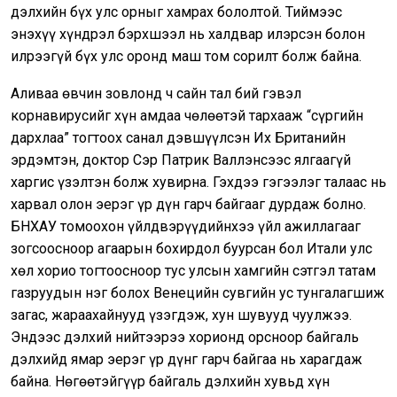
дэлхийн бүх улс орныг хамрах бололтой. Тиймээс
энэхүү хүндрэл бэрхшээл нь халдвар илэрсэн болон
илрээгүй бүх улс оронд маш том сорилт болж байна.
Аливаа өвчин зовлонд ч сайн тал бий гэвэл
корнавирусийг хүн амдаа чөлөөтэй тархааж “сүргийн
дархлаа” тогтоох санал дэвшүүлсэн Их Британийн
эрдэмтэн, доктор Сэр Патрик Валлэнсээс ялгаагүй
харгис үзэлтэн болж хувирна. Гэхдээ гэгээлэг талаас нь
харвал олон эерэг үр дүн гарч байгааг дурдаж болно.
БНХАУ томоохон үйлдвэрүүдийнхээ үйл ажиллагааг
зогсоосноор агаарын бохирдол буурсан бол Итали улс
хөл хорио тогтоосноор тус улсын хамгийн сэтгэл татам
газруудын нэг болох Венецийн сувгийн ус тунгалагшиж
загас, жараахайнууд үзэгдэж, хун шувууд чуулжээ.
Эндээс дэлхий нийтээрээ хорионд орсноор байгаль
дэлхийд ямар эeрэг үр дүнг гарч байгаа нь харагдаж
байна. Нөгөөтэйгүүр байгаль дэлхийн хувьд хүн