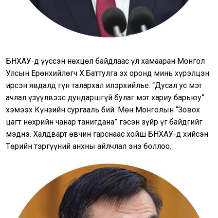
БНХАУ-д үүссэн нөхцөл байдлаас үл хамааран Монгол
Улсын Ерөнхийлөгч Х.Баттулга эх оронд минь хүрэлцэн
ирсэн явдалд гүн талархал илэрхийлье. “Дусал ус мэт
ачлал үзүүлвээс дундаршгүй булаг мэт хариу барьюу”
хэмээх Күнзийн сургааль бий. Мөн Монголын “Зовох
цагт нөхрийн чанар танигдана” гэсэн зүйр үг байдгийг
мэднэ. Халдварт өвчин гарснаас хойш БНХАУ-д хийсэн
Төрийн тэргүүний анхны айлчлал энэ боллоо.