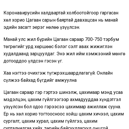
Коронавирусийн халдвартай холбоотойгоор гаргасан
хөл хорио Цагаан сарын баяртай давхацсан нь манай
эдийн засагт эерэг нөлөө үзүүлсэн.
Манай улс жил бүрийн Цагаан сараар 700-750 тэрбум
төгрөгийг урд хөршөөс бэлэг сэлт авах жижиглэн
худалдаанд зарцуулдаг. Энэ жил ийм хэмжээний мөнгө
дотооддоо үлдсэн гэсэн үг.
Хаа нэгтээ очихгэж түгжрэхшаардлагагүй. Онлайн
сүлжээ байхад бүгдийг амжуулна
Цагаан сараар гэр гэртээ шинэлж, цахимаар мэнд усаа
мэдэлцэн, цахим гүйлгээгээр ахмадууддаа хүндэтгэл
үзүүлсэн бол одоо гэрээсээ цахимаар ажиллаж сууна.
Ер нь хөл хорио тогтоосноос хойш цахим хичээл, цахим
сургалт, цахим хурал, цахим гүйлгээ, цахим
сурталчилгаа хийх, төрийн байгууллагууд онцгой