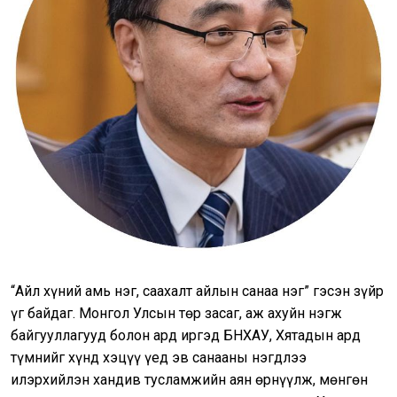
“Айл хүний амь нэг, саахалт айлын санаа нэг” гэсэн зүйр
үг байдаг. Монгол Улсын төр засаг, аж ахуйн нэгж
байгууллагууд болон ард иргэд БНХАУ, Хятадын ард
түмнийг хүнд хэцүү үед эв санааны нэгдлээ
илэрхийлэн хандив тусламжийн аян өрнүүлж, мөнгөн