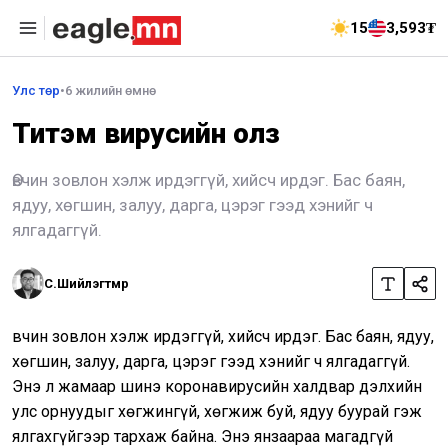
15
3,593₮
Улс төр
•
6 жилийн өмнө
Титэм вирусийн олз
Өвчин зовлон хэлж ирдэггүй, хийсч ирдэг. Бас баян,
ядуу, хөгшин, залуу, дарга, цэрэг гээд хэнийг ч
ялгадаггүй.
С.Шийлэгтөмөр
Өвчин зовлон хэлж ирдэггүй, хийсч ирдэг. Бас баян, ядуу,
хөгшин, залуу, дарга, цэрэг гээд хэнийг ч ялгадаггүй.
Энэ л жамаар шинэ коронавирусийн халдвар дэлхийн
улс орнуудыг хөгжингүй, хөгжиж буй, ядуу буурай гэж
ялгахгүйгээр тархаж байна. Энэ янзаараа магадгүй