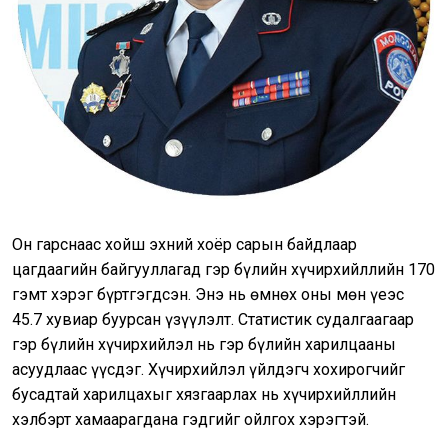
Он гарснаас хойш эхний хоёр сарын байдлаар
цагдаагийн байгууллагад гэр бүлийн хүчирхийллийн 170
гэмт хэрэг бүртгэгдсэн. Энэ нь өмнөх оны мөн үеэс
45.7 хувиар буурсан үзүүлэлт. Статистик судалгаагаар
гэр бүлийн хүчирхийлэл нь гэр бүлийн харилцааны
асуудлаас үүсдэг. Хүчирхийлэл үйлдэгч хохирогчийг
бусадтай харилцахыг хязгаарлах нь хүчирхийллийн
хэлбэрт хамаарагдана гэдгийг ойлгох хэрэгтэй.