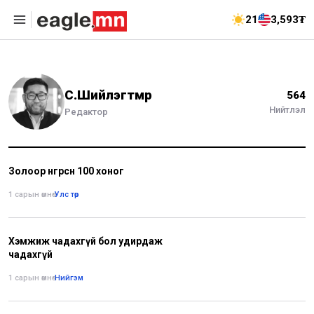
21
3,593₮
С.Шийлэгтөмөр
564
Нийтлэл
Редактор
Золоор өнгөрсөн 100 хоног
1 сарын өмнө
•
Улс төр
Хэмжиж чадахгүй бол удирдаж
чадахгүй
1 сарын өмнө
•
Нийгэм