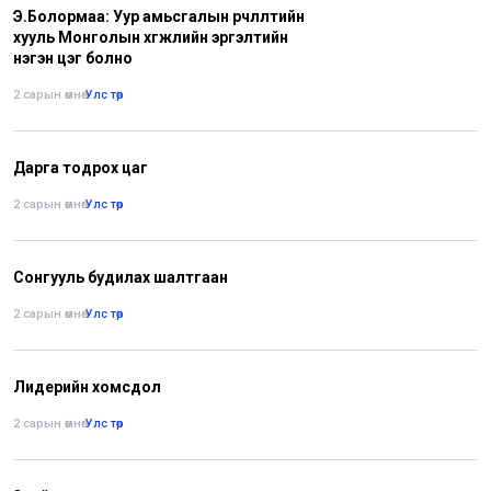
Э.Болормаа: Уур амьсгалын өөрчлөлтийн
хууль Монголын хөгжлийн эргэлтийн
нэгэн цэг болно
2 сарын өмнө
•
Улс төр
Дарга тодрох цаг
2 сарын өмнө
•
Улс төр
Сонгууль будилах шалтгаан
2 сарын өмнө
•
Улс төр
Лидерийн хомсдол
2 сарын өмнө
•
Улс төр