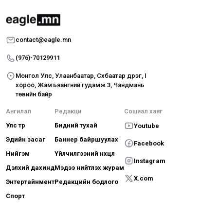
contact@eagle.mn
(976)-70129911
Монгол Улс, Улаанбаатар, Сүхбаатар дүүрэг, I
хороо, Жамъяангүний гудамж 3, Чандмань
төвийн байр
Ангилал
Редакци
Сошиал хаяг
Улс төр
Бидний тухай
Youtube
Эдийн засаг
Баннер байршуулах
Facebook
Нийгэм
Үйлчилгээний нөхцөл
Instagram
Дэлхий дахинд
Мэдээ нийтлэх журам
X.com
Энтертайнмент
Редакцийн бодлого
Спорт