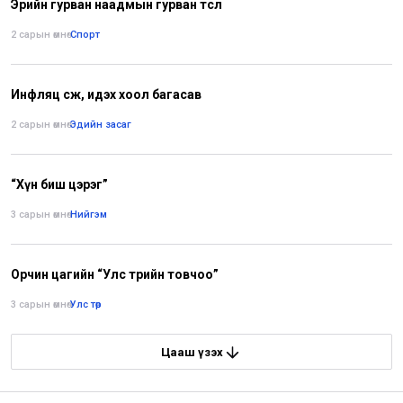
Эрийн гурван наадмын гурван төсөл
2 сарын өмнө
•
Спорт
Инфляц өсөж, идэх хоол багасав
2 сарын өмнө
•
Эдийн засаг
“Хүн биш цэрэг”
3 сарын өмнө
•
Нийгэм
Орчин цагийн “Улс төрийн товчоо”
3 сарын өмнө
•
Улс төр
Цааш үзэх