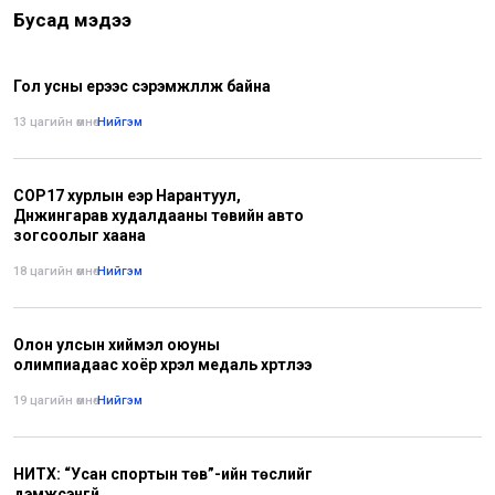
Бусад мэдээ
Гол усны үерээс сэрэмжлүүлж байна
13 цагийн өмнө
•
Нийгэм
COP17 хурлын үеэр Нарантуул,
Дүнжингарав худалдааны төвийн авто
зогсоолыг хаана
18 цагийн өмнө
•
Нийгэм
Олон улсын хиймэл оюуны
олимпиадаас хоёр хүрэл медаль хүртлээ
19 цагийн өмнө
•
Нийгэм
НИТХ: “Усан спортын төв”-ийн төслийг
дэмжсэнгүй