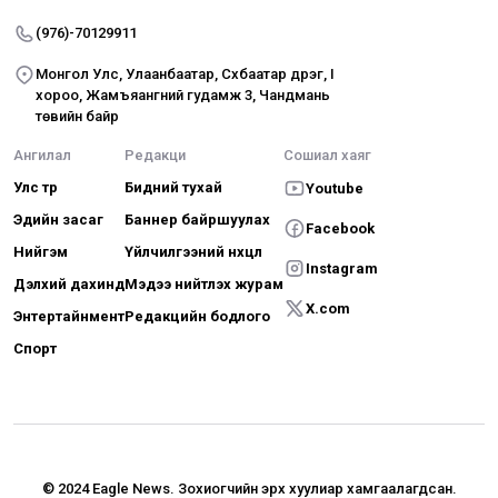
(976)-70129911
Монгол Улс, Улаанбаатар, Сүхбаатар дүүрэг, I
хороо, Жамъяангүний гудамж 3, Чандмань
төвийн байр
Ангилал
Редакци
Сошиал хаяг
Улс төр
Бидний тухай
Youtube
Эдийн засаг
Баннер байршуулах
Facebook
Нийгэм
Үйлчилгээний нөхцөл
Instagram
Дэлхий дахинд
Мэдээ нийтлэх журам
X.com
Энтертайнмент
Редакцийн бодлого
Спорт
© 2024 Eagle News.
Зохиогчийн эрх хуулиар хамгаалагдсан.