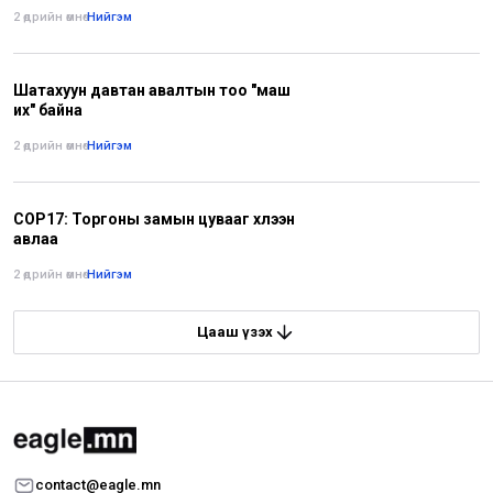
2 өдрийн өмнө
•
Нийгэм
Шатахуун давтан авалтын тоо "маш
их" байна
2 өдрийн өмнө
•
Нийгэм
COP17: Торгоны замын цувааг хүлээн
авлаа
2 өдрийн өмнө
•
Нийгэм
Цааш үзэх
contact@eagle.mn