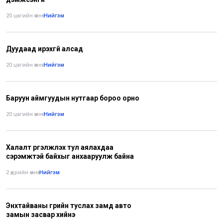
20 цагийн өмнө
•
Нийгэм
Дуудаад ирэхгүй алсад
20 цагийн өмнө
•
Нийгэм
Баруун аймгуудын нутгаар бороо орно
20 цагийн өмнө
•
Нийгэм
Халалт үргэлжлэх тул аялахдаа
сэрэмжтэй байхыг анхааруулж байна
2 өдрийн өмнө
•
Нийгэм
Энхтайваны гүүрийн туслах замд авто
замын засвар хийнэ