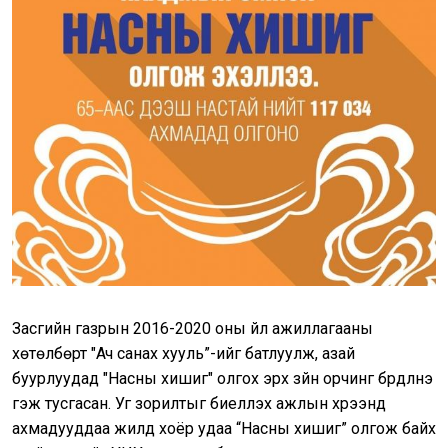
Засгийн газрын 2016-2020 оны үйл ажиллагааны
хөтөлбөрт "Ач санах хууль”-ийг батлуулж, азай
буурлуудад "Насны хишиг" олгох эрх зүйн орчинг бүрдүүлнэ
гэж тусгасан. Уг зорилтыг биелүүлэх ажлын хүрээнд
ахмадууддаа жилд хоёр удаа “Насны хишиг” олгож байх