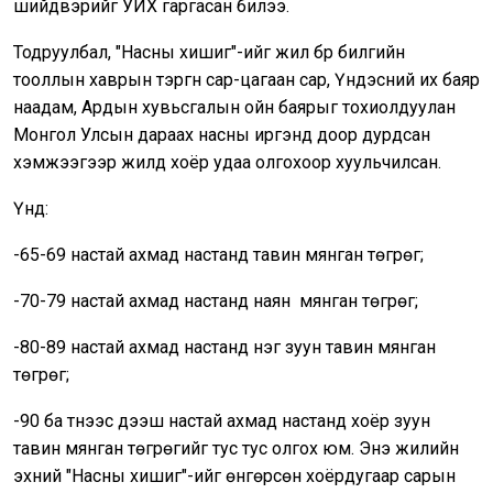
шийдвэрийг УИХ гаргасан билээ.
Тодруулбал, "Насны хишиг"-ийг жил бүр билгийн
тооллын хаврын тэргүүн сар-цагаан сар, Үндэсний их баяр
наадам, Ардын хувьсгалын ойн баярыг тохиолдуулан
Монгол Улсын дараах насны иргэнд доор дурдсан
хэмжээгээр жилд хоёр удаа олгохоор хуульчилсан.
Үүнд:
-65-69 настай ахмад настанд тавин мянган төгрөг;
-70-79 настай ахмад настанд наян мянган төгрөг;
-80-89 настай ахмад настанд нэг зуун тавин мянган
төгрөг;
-90 ба түүнээс дээш настай ахмад настанд хоёр зуун
тавин мянган төгрөгийг тус тус олгох юм. Энэ жилийн
эхний "Насны хишиг"-ийг өнгөрсөн хоёрдугаар сарын