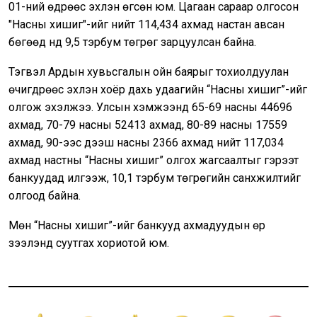
01-ний өдрөөс эхлэн өгсөн юм. Цагаан сараар олгосон
"Насны хишиг"-ийг нийт 114,434 ахмад настан авсан
бөгөөд үүнд 9,5 тэрбум төгрөг зарцуулсан байна.
Тэгвэл Ардын хувьсгалын ойн баярыг тохиолдуулан
өчигдрөөс эхлэн хоёр дахь удаагийн “Насны хишиг”-ийг
олгож эхэлжээ. Улсын хэмжээнд 65-69 насны 44696
ахмад, 70-79 насны 52413 ахмад, 80-89 насны 17559
ахмад, 90-ээс дээш насны 2366 ахмад нийт 117,034
ахмад настны “Насны хишиг” олгох жагсаалтыг гэрээт
банкуудад илгээж, 10,1 тэрбум төгрөгийн санхүүжилтийг
олгоод байна.
Мөн “Насны хишиг”-ийг банкууд ахмадуудын өр
зээлэнд суутгах хориотой юм.