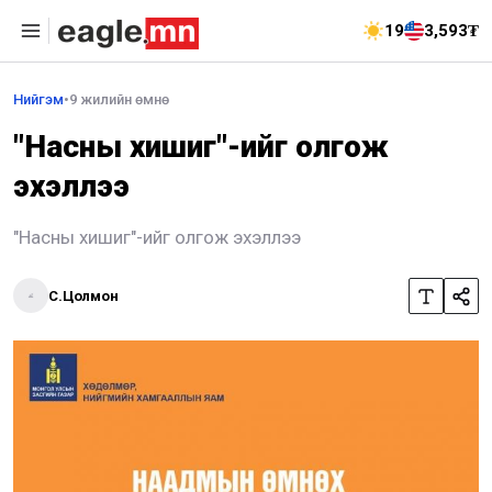
19
3,593₮
Нийгэм
•
9 жилийн өмнө
"Насны хишиг"-ийг олгож
эхэллээ
"Насны хишиг"-ийг олгож эхэллээ
С.Цолмон