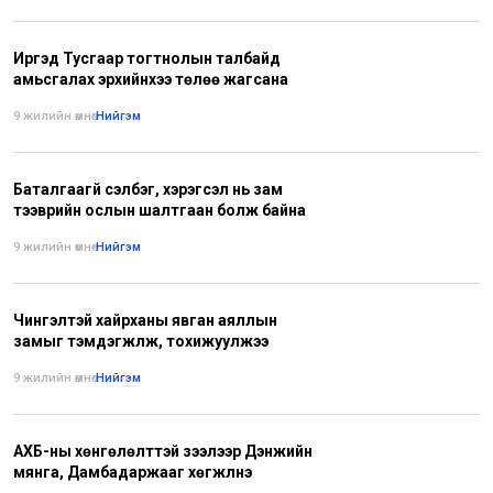
Иргэд Тусгаар тогтнолын талбайд
амьсгалах эрхийнхээ төлөө жагсана
9 жилийн өмнө
•
Нийгэм
Баталгаагүй сэлбэг, хэрэгсэл нь зам
тээврийн ослын шалтгаан болж байна
9 жилийн өмнө
•
Нийгэм
Чингэлтэй хайрханы явган аяллын
замыг тэмдэгжүүлж, тохижуулжээ
9 жилийн өмнө
•
Нийгэм
АХБ-ны хөнгөлөлттэй зээлээр Дэнжийн
мянга, Дамбадаржааг хөгжүүлнэ