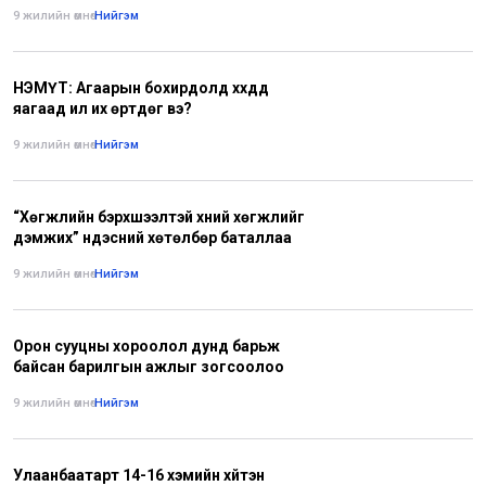
9 жилийн өмнө
•
Нийгэм
НЭМҮТ: Агаарын бохирдолд хүүхдүүд
яагаад илүү их өртдөг вэ?
9 жилийн өмнө
•
Нийгэм
“Хөгжлийн бэрхшээлтэй хүний хөгжлийг
дэмжих” үндэсний хөтөлбөр баталлаа
9 жилийн өмнө
•
Нийгэм
Орон сууцны хороолол дунд барьж
байсан барилгын ажлыг зогсоолоо
9 жилийн өмнө
•
Нийгэм
Улаанбаатарт 14-16 хэмийн хүйтэн