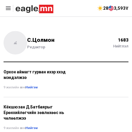
28
3,593₮
С.Цолмон
1683
Нийтлэл
Редактор
Орхон аймагт гурван ихэр хүүхэд
мэндэлжээ
9 жилийн өмнө
•
Нийгэм
Кёкүшюзан Д.Батбаярыг
Ерөнхийлөгчийн зөвлөхөөс нь
чөлөөлжээ
9 жилийн өмнө
•
Нийгэм