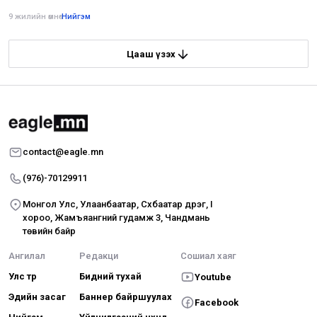
9 жилийн өмнө
•
Нийгэм
Цааш үзэх
contact@eagle.mn
(976)-70129911
Монгол Улс, Улаанбаатар, Сүхбаатар дүүрэг, I
хороо, Жамъяангүний гудамж 3, Чандмань
төвийн байр
Ангилал
Редакци
Сошиал хаяг
Улс төр
Бидний тухай
Youtube
Эдийн засаг
Баннер байршуулах
Facebook