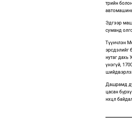
төрийн боло
автомашины
Эдгээр машин
суманд олг
Түүнчлэн М
эрсдэлийг б
нутаг дахь 
үнэгүй, 170
шийдвэрлэ
Дашрамд дур
цасан бүрхү
нөхцөл байд