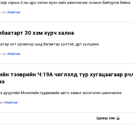
аар сарын 2-ны өдрөөс эхлэн эрэн хайх ажиллагааг зохион байгуулж байна.
 өмнө
•
Нийгэм
нбаатарт 30 хэм хүрч хална
тар хот орчмоор шөнөдөө багавтар үүлтэй, өдөртөө үүлшинэ.
 өмнө
•
Нийгэм
йн тээврийн Ч:19А чиглэлд түр хугацаагаар өөрчл
ээ
х дүүргийн Монелийн гудамжийн авто замыг хэсэгчлэн шинэчилнэ
мнө
•
Нийгэм
Цааш үзэх