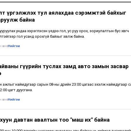
лт үргэлжлэх тул аялахдаа сэрэмжтэй байхыг
аруулж байна
тууруулах ундаа хэрэглэсэн үедээ гол, ус руу орох, зориулалтын бус хөвөгч
лтэйгээр гол усанд орохгүй байхыг зөвлөж байна.
 өмнө
•
Нийгэм
айваны гүүрийн туслах замд авто замын засвар
э
н ажлыг наймдугаар сарын 08-ны өдрийн 23:00 цагаас эхэлж наймдугаар 
2:00 цагт дуусгана.
 өмнө
•
Нийгэм
хуун давтан авалтын тоо "маш их" байна
500 хүн 10 000 төгрөгийн шатахуун худалдан авч байгаа нь хиймэл түгжрэлий