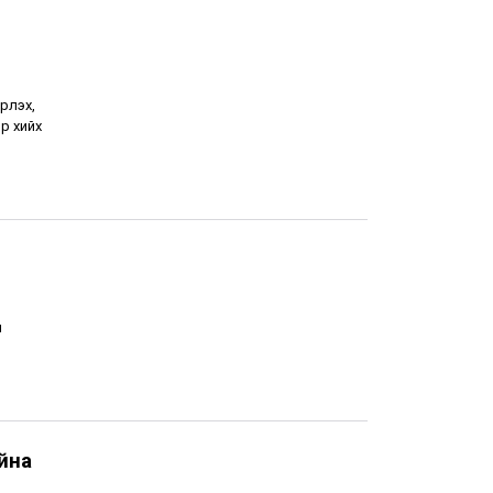
рлэх,
р хийх
н
йна