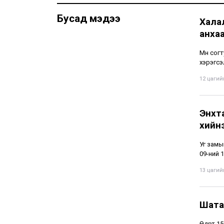
Бусад мэдээ
Хала
анха
Мөн сог
хэрэгсэ
12 цагийн
Энхт
хийн
Уг замы
09-ний 1
13 цагийн
Шата
Өдөрт 1