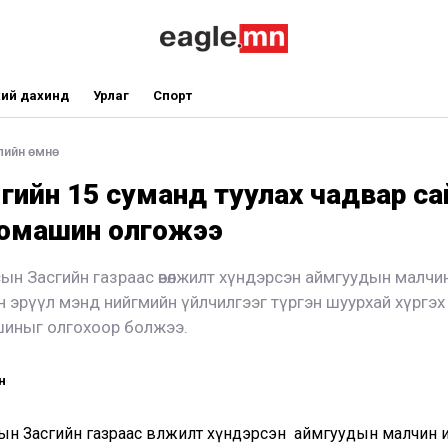
ий дахинд
Урлаг
Спорт
лийн өмнө
гийн 15 суманд туулах чадвар са
томашин олгожээ
ын Засгийн газраас өвөлжилт хүндэрсэн аймгуудын малчи
он эрүүл мэнд нийгмийн үйлчилгээг түргэн шуурхай хүргэ
иныг олгохоор болжээ.
н
ын Засгийн газраас өвөлжилт хүндэрсэн аймгуудын малчин 