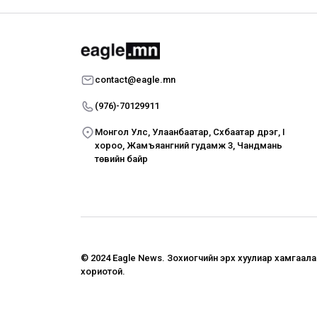
contact@eagle.mn
(976)-70129911
Монгол Улс, Улаанбаатар, Сүхбаатар дүүрэг, I
хороо, Жамъяангүний гудамж 3, Чандмань
төвийн байр
© 2024 Eagle News.
Зохиогчийн эрх хуулиар хамгаал
хориотой.