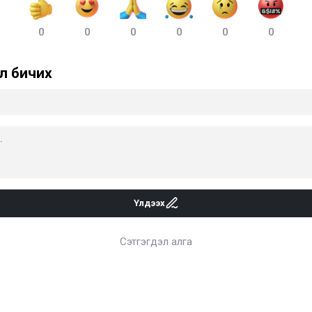
0
0
0
0
0
0
л бичих
Үлдээх
Сэтгэгдэл алга