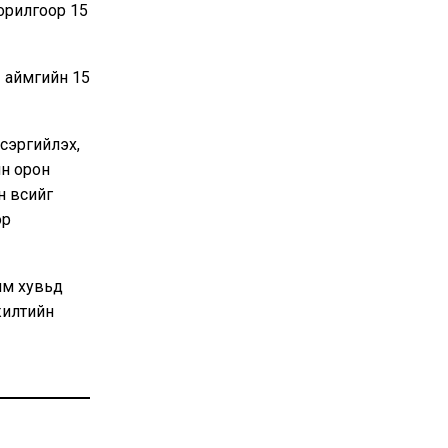
орилгоор 15
11 аймгийн 15
сэргийлэх,
йн орон
 өвсийг
ор
им хувьд
жилтийн