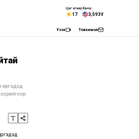
Цаг агаар
Ханш
17
3,593₮
Үзэх
Товхимол
йтай
н иргэдэд
х зорилгоор
иргэдэд