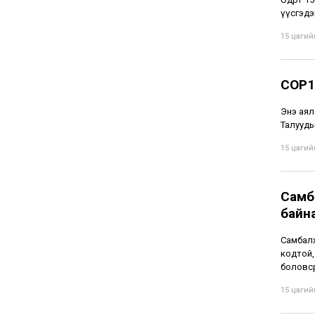
үүсгэдэ
15 цагийн
COP1
Энэ аял
Талууды
15 цагийн
Самба
байн
Самбалх
кодтой,
боловср
15 цагийн