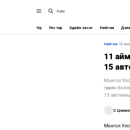
Нүүр
Улс төр
Эдийн засаг
Нийгэм
Дэлх
Нийгэм
•
10 жи
11 айм
15 ав
Монгол Улс
төрийн бол
15 автомаш
С.Цолмо
Монгол Улс