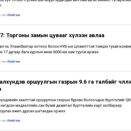
г.
 өмнө
•
Нийгэм
7: Торгоны замын цувааг хүлээн авлаа
ал нь Улаанбаатар хотноо болох НҮБ-ын Цөлжилттэй тэмцэх тухай конв
н 17 дугаар бага хурлын өмнөхөн 6000 км зам туулж иржээ.
 өмнө
•
Нийгэм
лхүндэв оршуулгын газрын 9.6 га талбайг чөлөөл
а
үндэвийн хаалттай оршуулгын газрын бурхан болоочдын бүртгэлийг QR
 нэгдсэн мэдээллийн сан бүхий дижитал бүртгэлийн карт хэлбэрээр
уулах ажил дуусах шатандаа оржээ
 өмнө
•
Нийгэм