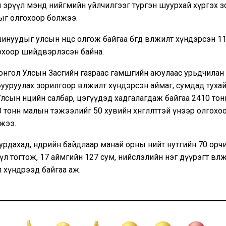
н эрүүл мэнд нийгмийн үйлчилгээг түргэн шуурхай хүргэх з
г олгохоор болжээ.
уудыг улсын нөөцөөс олгож байгаа бөгөөд өвөлжилт хүндэрсэн 
охоор шийдвэрлэсэн байна.
онгол Улсын Засгийн газраас гамшгийн аюулаас урьдчилан 
ууруулах зорилгоор өвөлжилт хүндэрсэн аймаг, сумдад туха
Улсын нөөцийн салбар, цэгүүдэд хадгалагдаж байгаа 2410 тонн
0 тонн малын тэжээлийг 50 хувийн хөнгөлөлттэй үнээр олгохо
жээ.
дахад, өнөөдрийн байдлаар манай орны нийт нутгийн 70 орч
үл тогтож, 17 аймгийн 127 сум, нийслэлийн нэг дүүрэгт өвөл
ал хүндрээд байгаа аж.