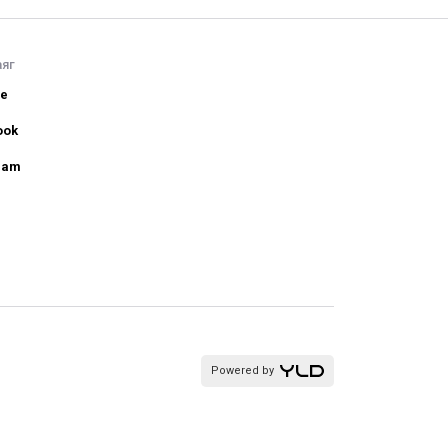
аяг
be
ook
ram
Powered by