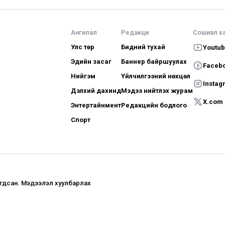
Ангилал
Редакци
Сошиал х
Улс төр
Бидний тухай
Youtu
Эдийн засаг
Баннер байршуулах
Faceb
Нийгэм
Үйлчилгээний нөхцөл
Instag
Дэлхий дахинд
Мэдээ нийтлэх журам
X.com
Энтертайнмент
Редакцийн бодлого
Спорт
агдсан. Мэдээлэл хуулбарлах