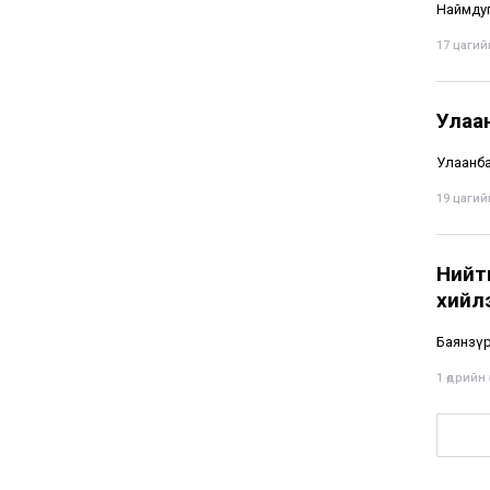
Наймдуг
17 цагийн
Улаа
Улаанбаа
19 цагийн
Нийти
хийл
Баянзүр
1 өдрийн ө