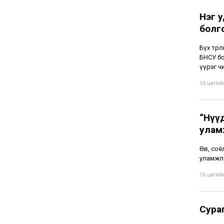
Нэг у
болг
Бүх төр
БНСУ бо
үүрэг чи
16 цагийн
“Нүү
улам
Өв, соё
уламжла
16 цагийн
Сура