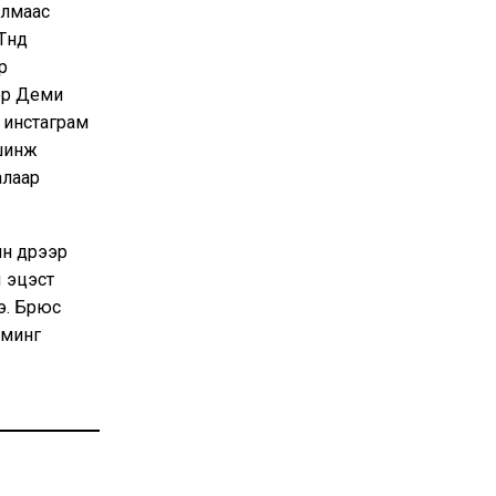
улмаас
үүнд
р
нэр Деми
 инстаграм
 шинж
алаар
н дүрээр
 эцэст
э. Брюс
еминг