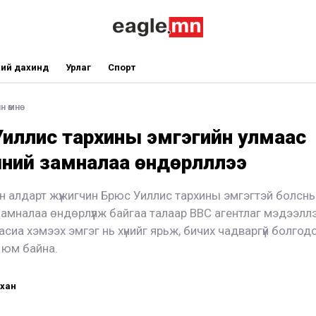
ий дахинд
Урлаг
Спорт
 өмнө
иллис тархины эмгэгийн улмаас
ний замналаа өндөрлүүллээ
 алдарт жүжигчин Брюс Уиллис тархины эмгэгтэй болсн
амналаа өндөрлүүлж байгаа талаар ВВС агентлаг мэдээллээ
сиа хэмээх эмгэг нь хүнийг ярьж, бичих чадваргүй болгодог
 юм байна.
йхан