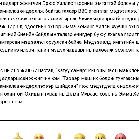
 алдарт жүжигчин Брюс Уиллис тархины эмгэгтэй болсны 
амналаа өндөрлүүлж байгаа талаар ВВС агентлаг мэдээллээ. Т
сиа хэмээх эмгэг нь хүнийг ярьж, бичих чадваргүй болгодог ү
аж. Гэр бүл, одоогийн эхнэр Эмма Хеминг Уилли, хуучин эх
игчний биеийн байдлын талаар өчигдөр буюу лхагва гаригт
хамтарсан мэдээлэл оруулсан байна. Мэдээлэлд эмгэгийн
хэдийнэ илэрч, танин мэдэх чадварт нь нөлөөлж эхэлсэн т
 нь энэ жил 67 настай, “Хатуу самар” киноны Жон Макклей
д алдаршсан жүжигчин юм. “Тэрээр маш их бодож тунгаасны
замналаа өндөрлүүлэхээр шийдсэн” гэж мэдэгдэлд онцолжэ
ан охинтой. Охидын гурав нь Деми Мураас, хоёр нь Эмма Х
төрсөн юм.