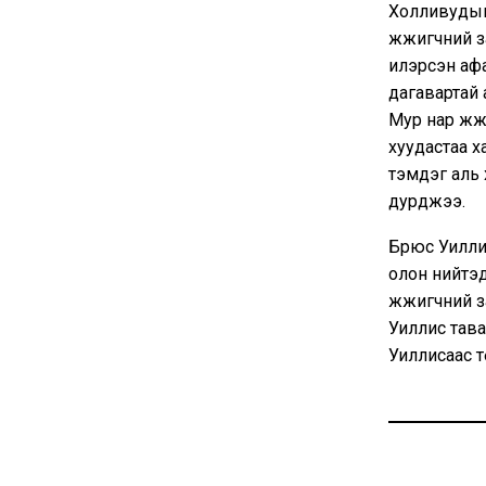
Холливудын
жүжигчний з
илэрсэн афа
дагавартай 
Мур нар жүж
хуудастаа 
тэмдэг аль 
дурджээ.
Брюс Уиллис
олон нийтэ
жүжигчний 
Уиллис тав
Уиллисаас 