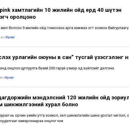
pink хамтлагийн 10 жилийн ойд ердөө 40 шүтэн
эгч оролцоно
н жил болсон 9 жилийн ойд томоохон арга хэмжээ огт зохион байгуулаагү
өмнө
•
Урлаг
лэх урлагийн оюуны өв сан” тусгай үзэсгэлэнг н
энд онцлох цуглуулга бүхий 200 гаруй үзмэр эд зүйлсийг дэлгэнэ.
мнө
•
Урлаг
цагдоржийн мэндэлсний 120 жилийн ойд зориу
м шинжилгээний хурал болно
хурал нь орчин үеийн утга зохиол, хэл шинжлэлийн шинэ урсгал чиглэл, 
судалгааг хамарснаараа онцлог юм.