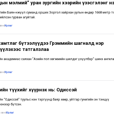
дын мэлмий” уран зургийн хээрийн үзэсгэлэнг н
гийн Баян-Өнжүүл суманд орших Зоргол хайрхан уулын өндөр 1668 метр т
ийлсэн гурван агуйтай.
мнө
•
Урлаг
хамтлаг бүтээлүүдээ Грэммийн шагналд нэр
үүлэхээс татгалзлаа
н академиас саяхан "Азийн поп хөгжмийн шилдэг үзүүлбэр" шинэ ангил
мнө
•
Урлаг
ийн түүхийг хүүрнэх нь: Одиссэй
н “Одиссэй” туульс нэн тэргүүнд баяр хөөр, уйтгар гунигийн эн тэнцүү
энээр бүтсэн.
 өмнө
•
Урлаг