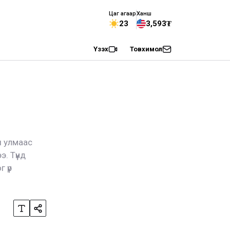
Цаг агаар
Ханш
23
3,593₮
Үзэх
Товхимол
ы улмаас
. Түүнд
 үр