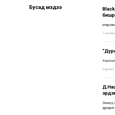
Бусад мэдээ
Black
бишр
Өнгөрсө
7 цагийн 
“Дүрс
Үзэсгэл
2 өдрийн ө
Д.На
эрдэ
Энэхүү 
дундын 