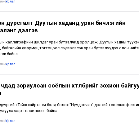
мнө
•
Урлаг
эн дурсгалт Дуутын хаданд уран бичлэгийн
гэлэнг дэлгэв
н каллиграфийн шилдэг уран бүтээлчид оролцож, Дуутын хадны түүхэ
, байгалийн өвөрмөц тогтоцоос сэдэвлэсэн уран бүтээлүүдээ олон нийт
лж байна.
мнө
•
Урлаг
чдад зориулсан соёлын хөтөлбөрийг зохион байг
а
дүүргийн Тайж хайрханы бэлд болох "Нүүдэлчин" дэлхийн соёлын фести
үзүүлэхээр төлөвлөсөн байна.
мнө
•
Урлаг