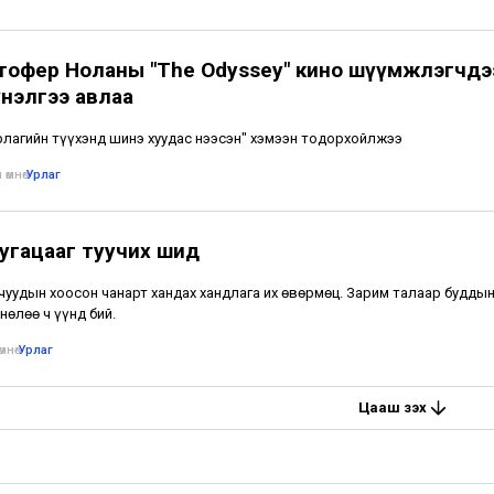
тофер Ноланы "The Odyssey" кино шүүмжлэгчдэ
 үнэлгээ авлаа
рлагийн түүхэнд шинэ хуудас нээсэн" хэмээн тодорхойлжээ
 өмнө
•
Урлаг
хугацааг туучих шид
уудын хоосон чанарт хандах хандлага их өвөрмөц. Зарим талаар будды
өлөө ч үүнд бий.
мнө
•
Урлаг
Цааш үзэх