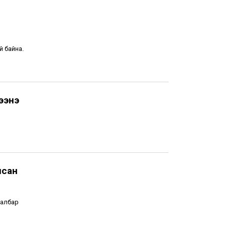
й байна.
ээнэ
лсан
салбар