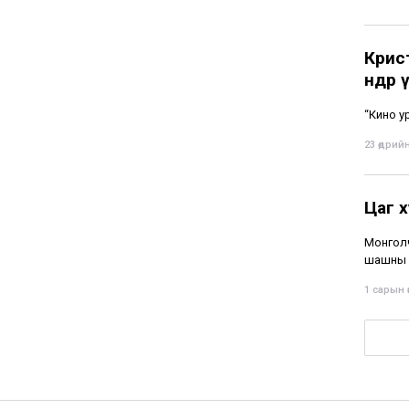
Крис
өндөр
“Кино у
23 өдрийн
Цаг 
Монголч
шашны н
1 сарын ө