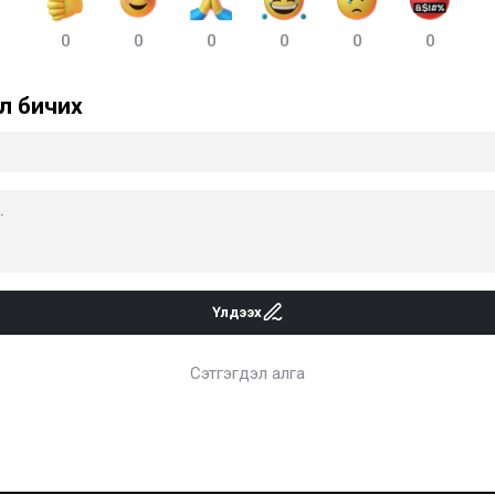
0
0
0
0
0
0
л бичих
Үлдээх
Сэтгэгдэл алга