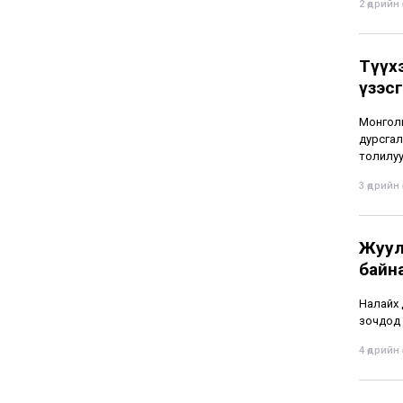
2 өдрийн ө
Түүх
үзэс
Монголы
дурсгал
толилуу
3 өдрийн ө
Жуул
байн
Налайх 
зочдод 
4 өдрийн ө