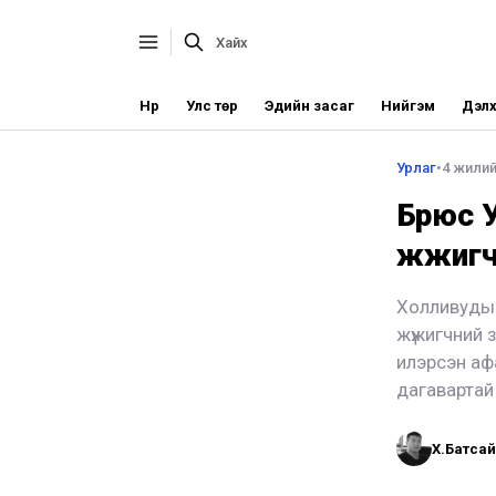
Нүүр
Улс төр
Эдийн засаг
Нийгэм
Дэлх
Урлаг
•
4 жилийн
Брюс У
жүжигч
Холливудын
жүжигчний з
илэрсэн афа
дагавартай
Х.Батса