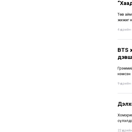
“Хаа
Төв айм
жижиг н
4 өдрийн ө
BTS 
дэвш
Грэммий
нэмсэн
9 өдрийн ө
Дэлх
Хомэрий
сүлэлдэ
22 өдрийн