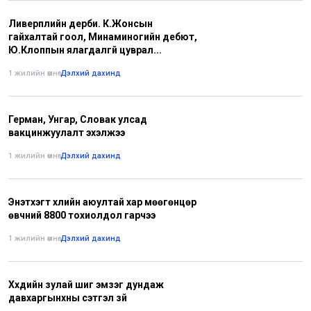
Ливерпүүлийн дерби. К.Жонсын
гайхалтай гоол, Минаминогийн дебют,
Ю.Клоппын ялагдалгүй цуврал...
1 жилийн өмнө
•
Дэлхий дахинд
Герман, Унгар, Словак улсад
вакцинжуулалт эхэлжээ
1 жилийн өмнө
•
Дэлхий дахинд
Энэтхэгт үхлийн аюултай хар мөөгөнцөр
өвчний 8800 тохиолдол гарчээ
1 жилийн өмнө
•
Дэлхий дахинд
Хүүхдийн зулай шиг эмзэг дундаж
давхаргынхны сэтгэл зүй