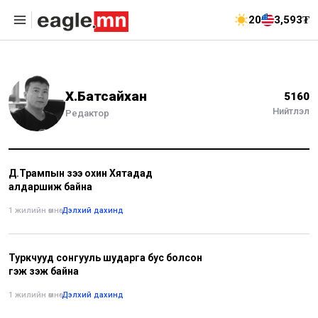
20
3,593₮
Х.Батсайхан
5160
Нийтлэл
Редактор
Д.Трампын зээ охин Хятадад
алдаршиж байна
1 жилийн өмнө
•
Дэлхий дахинд
Туркчууд сонгууль шударга бус болсон
гэж үзэж байна
1 жилийн өмнө
•
Дэлхий дахинд