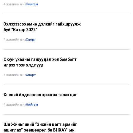
4 жилийн өмнө
•
Нийгэм
Эхлэхээсээ өмнө дэлхийг гайхшруулж
буй “Катар 2022”
4 жилийн өмнө
•
Спорт
Оюун ухааны гажуудал хөлбөмбөгт
илрэх тохиолдлууд
4 жилийн өмнө
•
Спорт
Хүнсний үйлдвэрлэл хүрээгээ тэлэх цаг
4 жилийн өмнө
•
Нийгэм
Ши Жиньпиний “Энхийн цагт армийг
ашиглах” зөвшөөрөл ба БНХАУ-ын