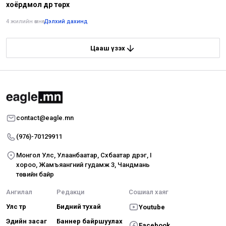
хоёрдмол дүр төрх
4 жилийн өмнө
•
Дэлхий дахинд
Цааш үзэх
contact@eagle.mn
(976)-70129911
Монгол Улс, Улаанбаатар, Сүхбаатар дүүрэг, I
хороо, Жамъяангүний гудамж 3, Чандмань
төвийн байр
Ангилал
Редакци
Сошиал хаяг
Улс төр
Бидний тухай
Youtube
Эдийн засаг
Баннер байршуулах
Facebook