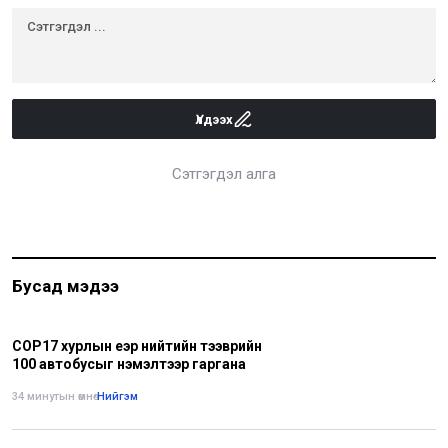
Үлдээх
Сэтгэгдэл алга
Бусад мэдээ
СОР17 хурлын үеэр нийтийн тээврийн
100 автобусыг нэмэлтээр гаргана
34 минутын өмнө
•
Нийгэм