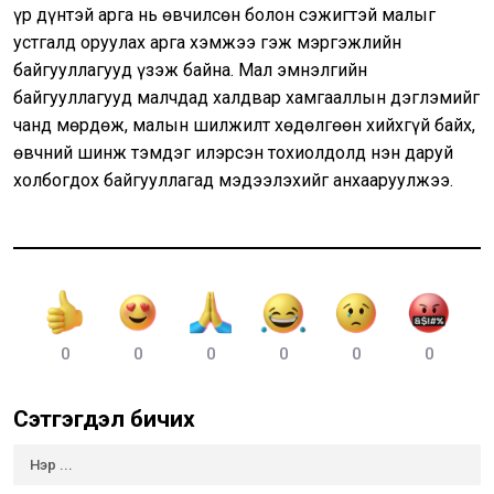
үр дүнтэй арга нь өвчилсөн болон сэжигтэй малыг
устгалд оруулах арга хэмжээ гэж мэргэжлийн
байгууллагууд үзэж байна. Мал эмнэлгийн
байгууллагууд малчдад халдвар хамгааллын дэглэмийг
чанд мөрдөж, малын шилжилт хөдөлгөөн хийхгүй байх,
өвчний шинж тэмдэг илэрсэн тохиолдолд нэн даруй
холбогдох байгууллагад мэдээлэхийг анхааруулжээ.
0
0
0
0
0
0
Сэтгэгдэл бичих