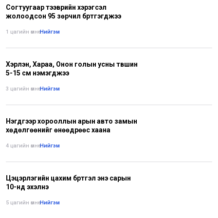
Согтуугаар тээврийн хэрэгсэл
жолоодсон 95 зөрчил бүртгэгджээ
1 цагийн өмнө
•
Нийгэм
Хэрлэн, Хараа, Онон голын усны түвшин
5-15 см нэмэгджээ
3 цагийн өмнө
•
Нийгэм
Нэгдүгээр хорооллын арын авто замын
хөдөлгөөнийг өнөөдрөөс хаана
4 цагийн өмнө
•
Нийгэм
Цэцэрлэгийн цахим бүртгэл энэ сарын
10-нд эхэлнэ
5 цагийн өмнө
•
Нийгэм