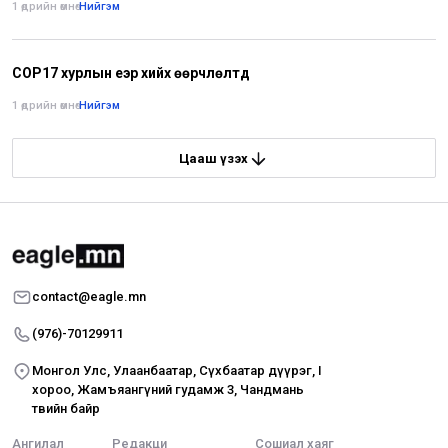
1 өдрийн өмнө
•
Нийгэм
СОР17 хурлын үеэр хийх өөрчлөлтүүд
1 өдрийн өмнө
•
Нийгэм
Цааш үзэх
contact@eagle.mn
(976)-70129911
Монгол Улс, Улаанбаатар, Сүхбаатар дүүрэг, I
хороо, Жамъяангүний гудамж 3, Чандмань
төвийн байр
Ангилал
Редакци
Сошиал хаяг