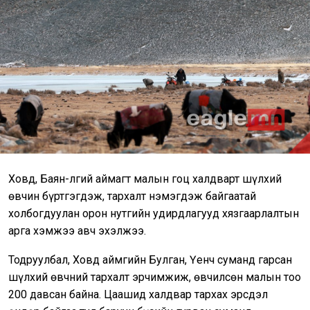
Ховд, Баян-Өлгий аймагт малын гоц халдварт шүлхий
өвчин бүртгэгдэж, тархалт нэмэгдэж байгаатай
холбогдуулан орон нутгийн удирдлагууд хязгаарлалтын
арга хэмжээ авч эхэлжээ.
Тодруулбал, Ховд аймгийн Булган, Үенч суманд гарсан
шүлхий өвчний тархалт эрчимжиж, өвчилсөн малын тоо
200 давсан байна. Цаашид халдвар тархах эрсдэл