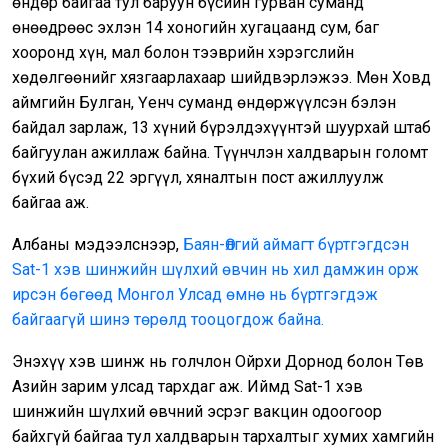
өндөр байгаа тул баруун бүсийн гурван суманд
өнөөдрөөс эхлэн 14 хоногийн хугацаанд сум, баг
хооронд хүн, мал болон тээврийн хэрэгслийн
хөдөлгөөнийг хязгаарлахаар шийдвэрлэжээ. Мөн Ховд
аймгийн Булган, Үенч суманд өндөржүүлсэн бэлэн
байдал зарлаж, 13 хүний бүрэлдэхүүнтэй шуурхай штаб
байгуулан ажиллаж байна. Түүнчлэн халдварын голомт
бүхий бүсэд 22 эргүүл, хяналтын пост ажиллуулж
байгаа аж.
Албаны мэдээлснээр,
Баян-Өлгий аймагт бүртгэгдсэн
Sat-1 хэв шинжийн шүлхий өвчин нь хил дамжин орж
ирсэн бөгөөд Монгол Улсад өмнө нь бүртгэгдэж
байгаагүй шинэ төрөлд тооцогдож байна.
Энэхүү хэв шинж нь голчлон Ойрхи Дорнод болон Төв
Азийн зарим улсад тархдаг аж. Иймд Sat-1 хэв
шинжийн шүлхий өвчний эсрэг вакцин одоогоор
байхгүй байгаа тул халдварын тархалтыг хумих хамгийн