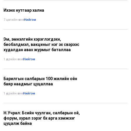
Ихэнх нутгаар хална
7 цагийн өмнө
•
Нийгэм
Эм, эмнэлгийн хэрэглэгдэхүүн,
биобэлдмэл, вакциныг нэг эх үүсвэрээс
худалдан авах журмыг баталлаа
1 өдрийн өмнө
•
Нийгэм
Барилгын салбарын 100 жилийн ойн
баяр наадмыг цуцаллаа
1 өдрийн өмнө
•
Нийгэм
Н.Учрал: Бүсийн чуулган, салбарын ой,
форум, хурал зэрэг бүх арга хэмжээг
цуцалж байна