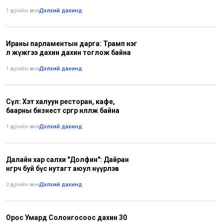
1 өдрийн өмнө
•
Дэлхий дахинд
Ираны парламентын дарга: Трамп нэг
л жүжгээ дахин дахин тоглож байна
1 өдрийн өмнө
•
Дэлхий дахинд
Сөүл: Хэт халуун ресторан, кафе,
баарны бизнест сөргөөр нөлөөлж байна
1 өдрийн өмнө
•
Дэлхий дахинд
Далайн хар салхи "Долфин": Дайран
өнгөрч буй бүс нутагт аюул нүүрлэв
2 өдрийн өмнө
•
Дэлхий дахинд
Орос Умард Солонгосоос дахин 30