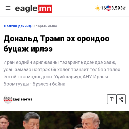
16
3,593₮
Дэлхий дахинд
•
3 сарын өмнө
Дональд Трамп эх орондоо
буцаж ирлээ
Иран ердийн арилжааны тээврийг үндсэндээ хааж,
усан замаар нэвтрэх бүх хөлөг транзит төлбөр төлөх
ёстой гэж мэдэгдсэн. Үүний хариуд АНУ Ираны
боомтуудыг бүсэлсэн байна.
Eaglenews