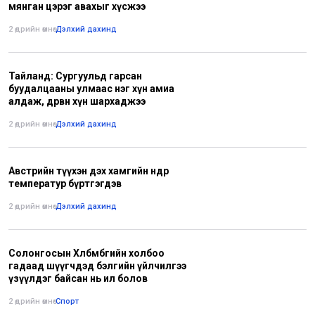
мянган цэрэг авахыг хүсжээ
2 өдрийн өмнө
•
Дэлхий дахинд
Тайланд: Сургуульд гарсан
буудалцааны улмаас нэг хүн амиа
алдаж, дөрвөн хүн шархаджээ
2 өдрийн өмнө
•
Дэлхий дахинд
Австрийн түүхэн дэх хамгийн өндөр
температур бүртгэгдэв
2 өдрийн өмнө
•
Дэлхий дахинд
Солонгосын Хөлбөмбөгийн холбоо
гадаад шүүгчдэд бэлгийн үйлчилгээ
үзүүлдэг байсан нь ил болов
2 өдрийн өмнө
•
Спорт