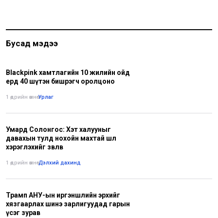
Бусад мэдээ
Blackpink хамтлагийн 10 жилийн ойд
ердөө 40 шүтэн бишрэгч оролцоно
1 өдрийн өмнө
•
Урлаг
Умард Солонгос: Хэт халууныг
давахын тулд нохойн махтай шөл
хэрэглэхийг зөвлөв
1 өдрийн өмнө
•
Дэлхий дахинд
Трамп АНУ-ын иргэншлийн эрхийг
хязгаарлах шинэ зарлигуудад гарын
үсэг зурав