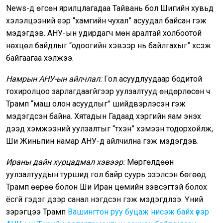
News-д өгсөн ярилцлагадаа Тайвань бол Шигийн хувьд
хэлэлцээний үеэр “хамгийн чухал” асуудал байсан гэж
мэдэгдэв. АНУ-ын удирдагч мөн аралтай холбоотой
нөхцөл байдлыг “одоогийн хэвээр нь байлгахыг” хүсэж
байгаагаа хэлжээ.
Намрын АНУ-ын айлчлал:
Гол асуудлуудаар бодитой
тохиролцоо зарлагдаагүйгээр уулзалтууд өндөрлөсөн ч
Трамп “маш олон асуудлыг” шийдвэрлэсэн гэж
мэдэгдсэн байна. Хятадын Гадаад хэргийн яам энэхүү
дээд хэмжээний уулзалтыг “түүхэн” хэмээн тодорхойлж,
Ши Жиньпин намар АНУ-д айлчилна гэж мэдэгдэв.
Ираны дайн хурцадмал хэвээр:
Мөргөлдөөн
уулзалтуудын туршид гол байр суурь эзэлсэн бөгөөд
Трамп өөрөө болон Ши Иран цөмийн зэвсэгтэй болох
ёсгүй гэдэг дээр санал нэгдсэн гэж мэдэгдлээ. Үүний
зэрэгцээ Трамп
Вашингтон руу буцаж нисэж байх үеэр