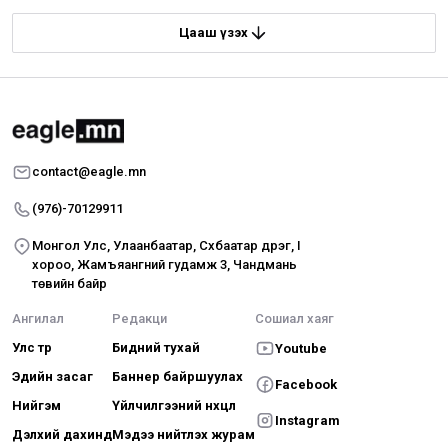
Цааш үзэх
contact@eagle.mn
(976)-70129911
Монгол Улс, Улаанбаатар, Сүхбаатар дүүрэг, I
хороо, Жамъяангүний гудамж 3, Чандмань
төвийн байр
Ангилал
Редакци
Сошиал хаяг
Улс төр
Бидний тухай
Youtube
Эдийн засаг
Баннер байршуулах
Facebook
Нийгэм
Үйлчилгээний нөхцөл
Instagram
Дэлхий дахинд
Мэдээ нийтлэх журам