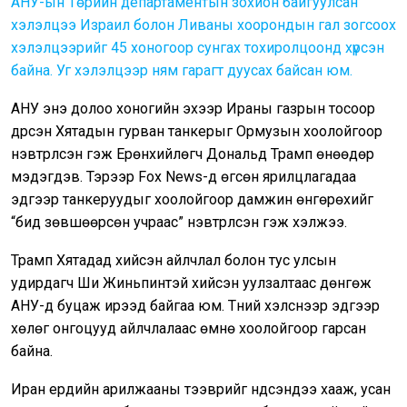
АНУ-ын Төрийн департаментын зохион байгуулсан
хэлэлцээ Израил болон Ливаны хоорондын гал зогсоох
хэлэлцээрийг 45 хоногоор сунгах тохиролцоонд хүрсэн
байна. Уг хэлэлцээр ням гарагт дуусах байсан юм.
АНУ энэ долоо хоногийн эхээр Ираны газрын тосоор
дүүрсэн Хятадын гурван танкерыг Ормузын хоолойгоор
нэвтрүүлсэн гэж Ерөнхийлөгч Дональд Трамп өнөөдөр
мэдэгдэв. Тэрээр Fox News-д өгсөн ярилцлагадаа
эдгээр танкеруудыг хоолойгоор дамжин өнгөрөхийг
“бид зөвшөөрсөн учраас” нэвтрүүлсэн гэж хэлжээ.
Трамп Хятадад хийсэн айлчлал болон тус улсын
удирдагч Ши Жиньпинтэй хийсэн уулзалтаас дөнгөж
АНУ-д буцаж ирээд байгаа юм. Түүний хэлснээр эдгээр
хөлөг онгоцууд айлчлалаас өмнө хоолойгоор гарсан
байна.
Иран ердийн арилжааны тээврийг үндсэндээ хааж, усан