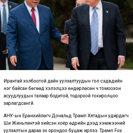
Ирантай холбоотой дайн уулзалтуудын гол сэдвүүдийн
нэг байсан бөгөөд хэлэлцээ өндөрлөсөн ч томоохон
асуудлуудын талаар бодитой, тодорхой тохиролцоо
зарлагдсангүй.
АНУ-ын Ерөнхийлөгч Дональд Трамп Хятадын удирдагч
Ши Жиньпинтэй хийсэн хоёр өдрийн дээд хэмжээний
уулзалтын дараа эх орондоо буцаж ирлээ. Трамп Fox