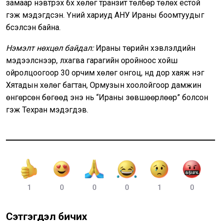
замаар нэвтрэх бүх хөлөг транзит төлбөр төлөх ёстой
гэж мэдэгдсэн. Үүний хариуд АНУ Ираны боомтуудыг
бүсэлсэн байна.
Нэмэлт нөхцөл байдал:
Ираны төрийн хэвлэлүүдийн
мэдээлснээр, лхагва гарагийн оройноос хойш
ойролцоогоор 30 орчим хөлөг онгоц, үүнд дор хаяж нэг
Хятадын хөлөг багтан, Ормузын хоолойгоор дамжин
өнгөрсөн бөгөөд энэ нь “Ираны зөвшөөрлөөр” болсон
гэж Техран мэдэгдэв.
1
0
0
0
1
0
Сэтгэгдэл бичих