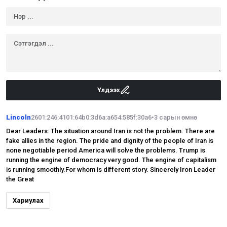
Үлдээх
Lincoln
2601:246:4101:64b0:3d6a:a654:585f:30a6
•
3 сарын өмнө
Dear Leaders: The situation around Iran is not the problem. There are
fake allies in the region. The pride and dignity of the people of Iran is
none negotiable period America will solve the problems. Trump is
running the engine of democracy very good. The engine of capitalism
is running smoothly.For whom is different story. Sincerely Iron Leader
the Great
Хариулах