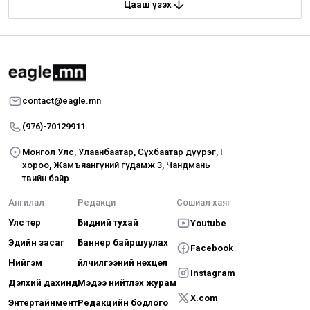
Цааш үзэх
contact@eagle.mn
(976)-70129911
Монгол Улс, Улаанбаатар, Сүхбаатар дүүрэг, I
хороо, Жамъяангүний гудамж 3, Чандмань
төвийн байр
Ангилал
Редакци
Сошиал хаяг
Улс төр
Бидний тухай
Youtube
Эдийн засаг
Баннер байршуулах
Facebook
Нийгэм
Үйлчилгээний нөхцөл
Instagram
Дэлхий дахинд
Мэдээ нийтлэх журам
X.com
Энтертайнмент
Редакцийн бодлого