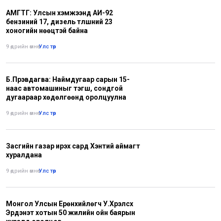
АМГТГ: Улсын хэмжээнд АИ-92
бензиний 17, дизель түлшний 23
хоногийн нөөцтэй байна
9 өдрийн өмнө
•
Улс төр
Б.Пүрэвдагва: Наймдугаар сарын 15-
наас автомашиныг тэгш, сондгой
дугаараар хөдөлгөөнд оролцуулна
9 өдрийн өмнө
•
Улс төр
Засгийн газар ирэх сард Хэнтий аймагт
хуралдана
9 өдрийн өмнө
•
Улс төр
Монгол Улсын Ерөнхийлөгч У.Хүрэлсүх
Эрдэнэт хотын 50 жилийн ойн баярын