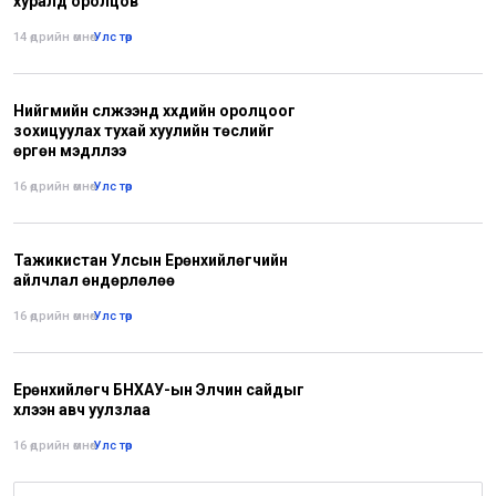
хуралд оролцов
14 өдрийн өмнө
•
Улс төр
Нийгмийн сүлжээнд хүүхдийн оролцоог
зохицуулах тухай хуулийн төслийг
өргөн мэдүүллээ
16 өдрийн өмнө
•
Улс төр
Тажикистан Улсын Ерөнхийлөгчийн
айлчлал өндөрлөлөө
16 өдрийн өмнө
•
Улс төр
Ерөнхийлөгч БНХАУ-ын Элчин сайдыг
хүлээн авч уулзлаа
16 өдрийн өмнө
•
Улс төр