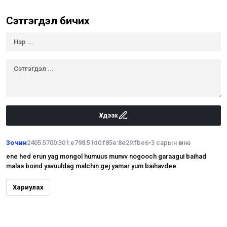
Сэтгэгдэл бичих
Үлдээх
Зочин
2405:5700:301:e798:51d0:f85e:8e29:fbe6
•
3 сарын өмнө
ene hed erun yag mongol humuus munvv nogooch garaagui baihad
malaa boind yavuuldag malchin gej yamar yum baihavdee.
Хариулах