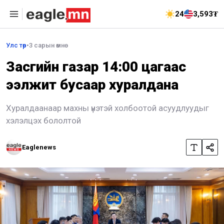
24
3,593₮
Улс төр
•
3 сарын өмнө
Засгийн газар 14:00 цагаас
ээлжит бусаар хуралдана
Хуралдаанаар махны үнэтэй холбоотой асуудлуудыг
хэлэлцэх бололтой
Eaglenews