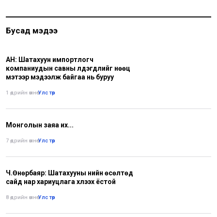
Бусад мэдээ
АН: Шатахуун импортлогч
компаниудын савны үлдэгдлийг нөөц
мэтээр мэдээлж байгаа нь буруу
1 өдрийн өмнө
•
Улс төр
Монголын заяа их...
7 өдрийн өмнө
•
Улс төр
Ч.Өнөрбаяр: Шатахууны үнийн өсөлтөд
сайд нар хариуцлага хүлээх ёстой
8 өдрийн өмнө
•
Улс төр