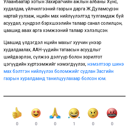
Улаанбаатар хотын Захирагчийн ажлын албаны Хүнс,
худалдаа, үйлчилгээний газрын дарга Ж.Дуламсүрэн
нартай уулзаж, нөөцийн мах нийлүүлэлтэд тулгамдаж буй
асуудал, хүндрэл бэрхшээлийн талаар санал солилцон,
цаашид авах арга хэмжээний талаар хэлэлцсэн.
Цаашид үлдэгдэл нөөцийн махыг хуучин үнээр
худалдаалах, ААН-үүдийн татаасын асуудлыг
шийдвэрлэх, сүлжээ дэлгүүр болон зорилтот
цэгүүдийн хүртээмжийг нэмэгдүүлэх,
нэмэлтээр шинэ
мах бэлтгэн нийлүүлэх боломжийг судлан Засгийн
газрын хуралдаанд танилцуулахаар болсон юм
.
0
0
0
1
0
0