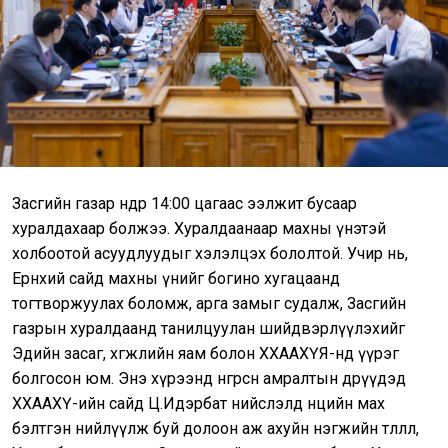
Засгийн газар өнөөдөр 14:00 цагаас ээлжит бусаар
хуралдахаар болжээ. Хуралдаанаар махны үнэтэй
холбоотой асуудлуудыг хэлэлцэх бололтой. Учир нь,
Ерөнхий сайд махны үнийг богино хугацаанд
тогтворжуулах боломж, арга замыг судалж, Засгийн
газрын хуралдаанд танилцуулан шийдвэрлүүлэхийг
Эдийн засаг, хөгжлийн яам болон ХХААХҮЯ-нд үүрэг
болгосон юм. Энэ хүрээнд өнгөрсөн амралтын өдрүүдэд
ХХААХҮ-ийн сайд Ц.Идэрбат нийслэлд нөөцийн мах
бэлтгэн нийлүүлж буй долоон аж ахуйн нэгжийн төлөөлөл,