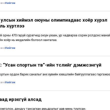
өмнө
•
Нийгэм
 улсын хиймэл оюуны олимпиадаас хоёр хүрэл
ль хүртлээ
й орны 470 гаруй сурагчид оюун ухаан, ур чадвараа сорин өрсөлдсөнөөс манай
йн хоёр нь медалийн болзол хангалаа.
өмнө
•
Нийгэм
: “Усан спортын төв”-ийн төслийг дэмжсэнгүй
ортын ордон барих саналыг анх хувийн хэвшлийн байгууллагаас гаргажээ
өмнө
•
Нийгэм
аад ирэхгүй алсад
омголон, дэндүү тансагхан амьдралыг аав минь туулсан.