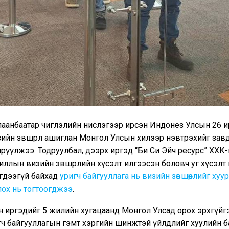
лаанбаатар чиглэлийн нислэгээр ирсэн Индонез Улсын 26 и
ийн зөвшөөрөл ашиглан Монгол Улсын хилээр нэвтрэхийг зав
рүүлжээ. Тодруулбал, дээрх иргэд “Би Си Эйч ресурс” ХХК-
иллын визийн зөвшөөрлийн хүсэлт илгээсэн боловч уг хүсэлт
дээгүй байхад
уригч байгууллага нь визийн зөвшөөрлийг хуу
лох нь тогтоогджээ
.
н иргэдийг 5 жилийн хугацаанд Монгол Улсад орох эрхгүйг
гч байгууллагын гэмт хэргийн шинжтэй үйлдлийг хуулийн б