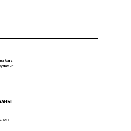
на бага
уулахыг
ааны
рлэгт