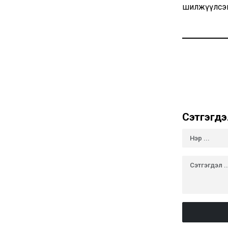
шилжүүлсэн
Сэтгэгдэ