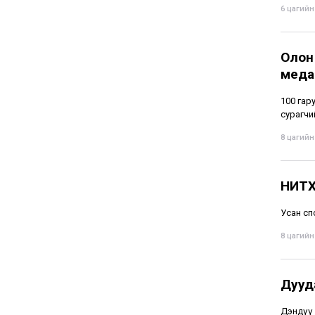
6 цагийн 
Олон
меда
100 гару
сурагчи
8 цагийн 
НИТХ
Усан сп
8 цагийн 
Дууд
Дэндүү 