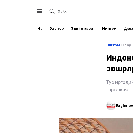
Нүүр
Улс төр
Эдийн засаг
Нийгэм
Дэлх
Нийгэм
•
3 сары
Индоне
зөвшөөр
Тус иргэди
гаргажээ
Eaglene