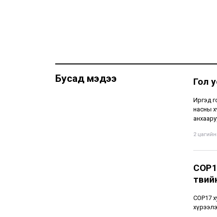
Бусад мэдээ
Гол 
Иргэд г
насны х
анхаару
2 цагийн 
COP1
төвий
СОР17 х
хүрээлэ