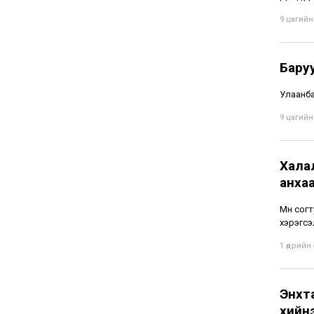
9 цагийн 
Бару
Улаанба
9 цагийн 
Хала
анха
Мөн сог
хэрэгсэ
1 өдрийн ө
Энхт
хийн