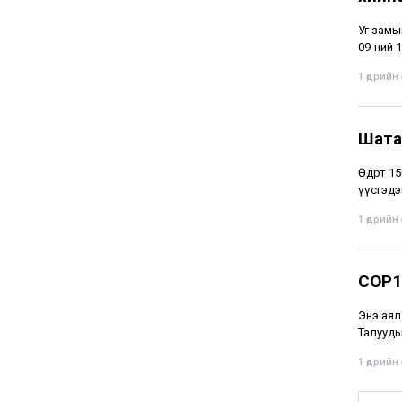
Уг замы
09-ний 1
1 өдрийн ө
Шата
Өдөрт 1
үүсгэдэ
1 өдрийн ө
COP1
Энэ аял
Талууды
1 өдрийн ө