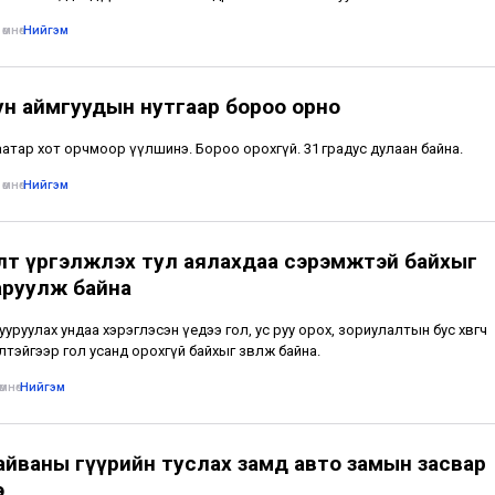
өмнө
•
Нийгэм
ун аймгуудын нутгаар бороо орно
атар хот орчмоор үүлшинэ. Бороо орохгүй. 31 градус дулаан байна.
өмнө
•
Нийгэм
лт үргэлжлэх тул аялахдаа сэрэмжтэй байхыг
аруулж байна
тууруулах ундаа хэрэглэсэн үедээ гол, ус руу орох, зориулалтын бус хөвөгч
лтэйгээр гол усанд орохгүй байхыг зөвлөж байна.
мнө
•
Нийгэм
айваны гүүрийн туслах замд авто замын засвар
э