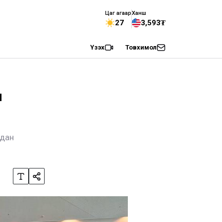
Цаг агаар
Ханш
27
3,593₮
Үзэх
Товхимол
н
адан