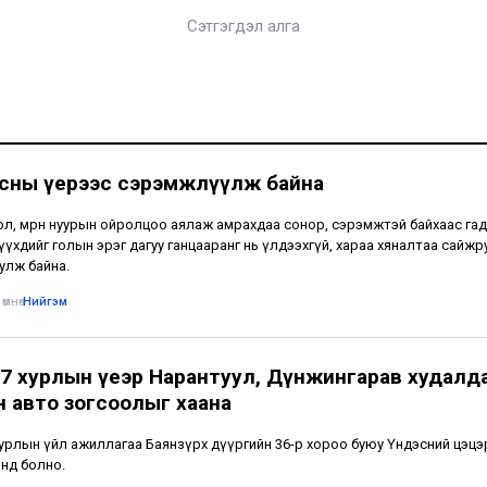
Сэтгэгдэл алга
усны үерээс сэрэмжлүүлж байна
ол, мөрөн нуурын ойролцоо аялаж амрахдаа сонор, сэрэмжтэй байхаас гад
үүхдийг голын эрэг дагуу ганцааранг нь үлдээхгүй, хараа хяналтаа сайжр
улж байна.
өмнө
•
Нийгэм
7 хурлын үеэр Нарантуул, Дүнжингарав худалд
н авто зогсоолыг хаана
урлын үйл ажиллагаа Баянзүрх дүүргийн 36-р хороо буюу Үндэсний цэцэ
нд болно.