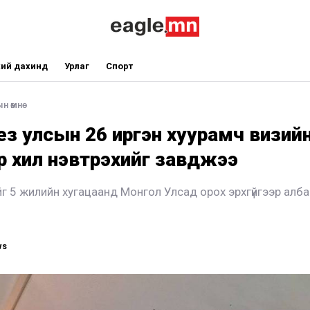
ий дахинд
Урлаг
Спорт
н өмнө
з улсын 26 иргэн хуурамч визий
лөөр хил нэвтрэхийг завджээ
йг 5 жилийн хугацаанд Монгол Улсад орох эрхгүйгээр алб
ws