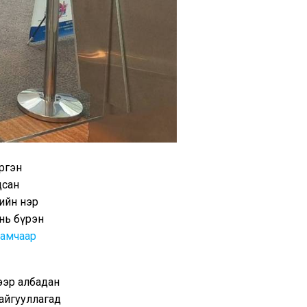
ргэн
дсан
ийн нэр
 нь бүрэн
рамчаар
ээр албадан
айгууллагад