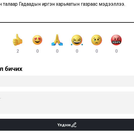
 талаар Гадаадын иргэн харьяатын газраас мэдээллээ.
2
0
0
0
0
0
л бичих
Үлдээх