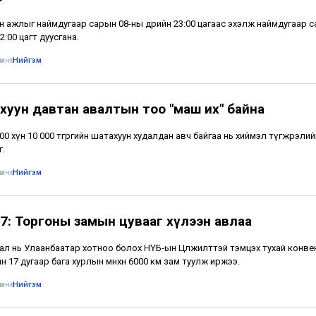
н ажлыг наймдугаар сарын 08-ны өдрийн 23:00 цагаас эхэлж наймдугаар 
2:00 цагт дуусгана.
мнө
•
Нийгэм
хуун давтан авалтын тоо "маш их" байна
500 хүн 10 000 төгрөгийн шатахуун худалдан авч байгаа нь хиймэл түгжрэлий
г.
мнө
•
Нийгэм
7: Торгоны замын цувааг хүлээн авлаа
ал нь Улаанбаатар хотноо болох НҮБ-ын Цөлжилттэй тэмцэх тухай конв
н 17 дугаар бага хурлын өмнөхөн 6000 км зам туулж иржээ.
мнө
•
Нийгэм