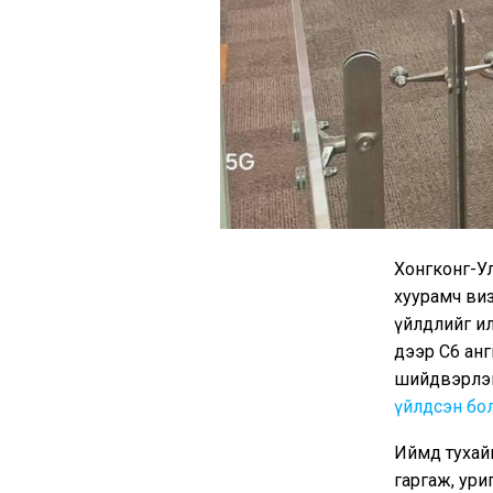
Хонгконг-У
хуурамч виз
үйлдлийг ил
дээр С6 анг
шийдвэрлэг
үйлдсэн бо
Иймд тухай
гаргаж, ури