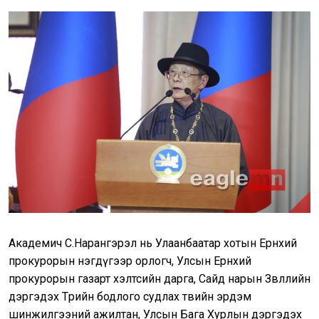
Академич С.Нарангэрэл нь Улаанбаатар хотын Ерөнхий
прокурорын нэгдүгээр орлогч, Улсын Ерөнхий
прокурорын газарт хэлтсийн дарга, Сайд нарын Зөвлөлийн
дэргэдэх Төрийн бодлого судлах төвийн эрдэм
шинжилгээний ажилтан, Улсын Бага Хурлын дэргэдэх