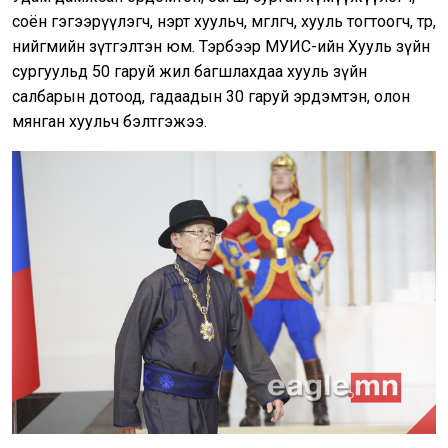
соён гэгээрүүлэгч, нэрт хуульч, өмгөөлөгч, хууль тогтоогч, төр,
нийгмийн зүтгэлтэн юм. Тэрбээр МУИС-ийн Хууль зүйн
сургуульд 50 гаруй жил багшлахдаа хууль зүйн
салбарын дотоод, гадаадын 30 гаруй эрдэмтэн, олон
мянган хуульч бэлтгэжээ.