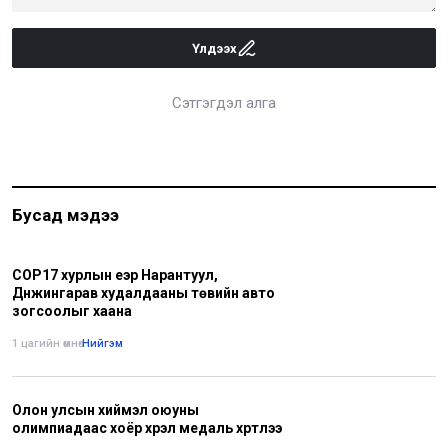
Үлдээх
Сэтгэгдэл алга
Бусад мэдээ
COP17 хурлын үеэр Нарантуул,
Дүнжингарав худалдааны төвийн авто
зогсоолыг хаана
1 цагийн өмнө
•
Нийгэм
Олон улсын хиймэл оюуны
олимпиадаас хоёр хүрэл медаль хүртлээ