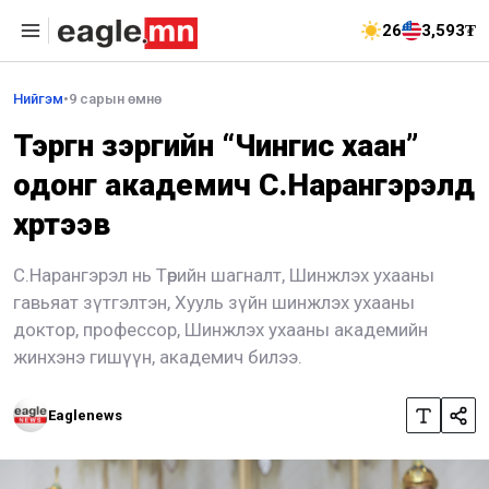
26
3,593₮
Нийгэм
•
9 сарын өмнө
Тэргүүн зэргийн “Чингис хаан”
одонг академич С.Нарангэрэлд
хүртээв
С.Нарангэрэл нь Төрийн шагналт, Шинжлэх ухааны
гавьяат зүтгэлтэн, Хууль зүйн шинжлэх ухааны
доктор, профессор, Шинжлэх ухааны академийн
жинхэнэ гишүүн, академич билээ.
Eaglenews