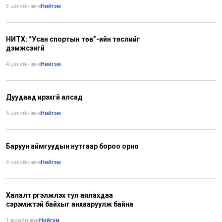
3 цагийн өмнө
•
Нийгэм
НИТХ: “Усан спортын төв”-ийн төслийг
дэмжсэнгүй
4 цагийн өмнө
•
Нийгэм
Дуудаад ирэхгүй алсад
4 цагийн өмнө
•
Нийгэм
Баруун аймгуудын нутгаар бороо орно
4 цагийн өмнө
•
Нийгэм
Халалт үргэлжлэх тул аялахдаа
сэрэмжтэй байхыг анхааруулж байна
1 өдрийн өмнө
•
Нийгэм