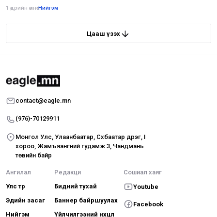
1 өдрийн өмнө
•
Нийгэм
Цааш үзэх
contact@eagle.mn
(976)-70129911
Монгол Улс, Улаанбаатар, Сүхбаатар дүүрэг, I
хороо, Жамъяангүний гудамж 3, Чандмань
төвийн байр
Ангилал
Редакци
Сошиал хаяг
Улс төр
Бидний тухай
Youtube
Эдийн засаг
Баннер байршуулах
Facebook
Нийгэм
Үйлчилгээний нөхцөл