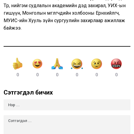
Төр, нийгэм судлалын академийн дэд захирал, УИХ-ын
гишүүн, Монголын өмгөөлөгчдийн холбооны Ерөнхийлөгч,
МУИС-ийн Хууль зүйн сургуулийн захирлаар ажиллаж
байжээ.
0
0
0
0
0
0
Сэтгэгдэл бичих