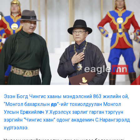
Эзэн Богд Чингис хааны мэндэлсний 863 жилийн ой,
“Монгол бахархлын өдөр”-ийг тохиолдуулан Монгол
Улсын Ерөнхийлөгч У.Хүрэлсүх зарлиг гарган тэргүүн
зэргийн “Чингис хаан” одонг академич С.Нарангэрэлд
хүртээлээ.