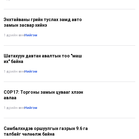
Энхтайваны гүүрийн туслах замд авто
замын засвар хийнэ
1 өдрийн өмнө
•
Нийгэм
Шатахуун давтан авалтын тоо "маш
их" байна
1 өдрийн өмнө
•
Нийгэм
COP17: Торгоны замын цувааг хүлээн
авлаа
1 өдрийн өмнө
•
Нийгэм
Самбалхүндэв оршуулгын газрын 9.6 га
талбайг чөлөөлж байна