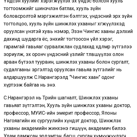
Үндсэн хуулийг хэрэгжүүлэх эх үндэс болсон хууль
тогтоомжийг шинэчлэн батлах, хууль зүйн
боловсролтой мэргэжилтэн бэлтгэх, үндэсний эрх зүйн
тогтолцоо, хууль зүйн шинжлэх ухааныг хөгжүүлэхэд
оруулсан үнэтэй хувь нэмэр, Эзэн Чингис хааны дэлхий
дахинд шударга ёс, энхийг тогтоосон үйл хэрэг,
гарамгай гавьяаг сурвалжлан судлахад хөдөлмөр зүтгэлээ
зориулж, эх оронч үндэсний үзлийг төлөвшүүлэх олон
арван бүтээл туурвин, шинжлэх ухааны болон сургалт,
судалгааны эргэлтэд оруулсан гавьяа зүтгэлийг нь
алдаршуулж С.Нарангэрэлд “Чингис хаан” одонг
хүртээж байгаа нь энэ.
С.Нарангэрэл нь Төрийн шагналт, Шинжлэх ухааны
гавьяат зүтгэлтэн, Хууль зүйн шинжлэх ухааны доктор,
профессор, МУИС-ийн эмерит профессор, Японы
Нагояагийн их сургуулийн хүндэт доктор, Шинжлэх
ухааны академийн жинхэнэ гишүүн, академич билээ.
Удам дамжсан эрдэмтэн, багш, сурган хүмүүжүүлэгч,