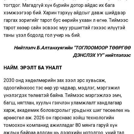
тогтдог. Магадгүй хүн бүрийн дотор айдас их бага
хэмжээгээр бий. Харин тэрхүү айдсыг давж шийдвэр
гаргах зоригийг тарот бус өөрийн ухаан л өгнө. Тиймээс
тарот хөзөр сайн эсвээс муу уршигтай гэхээс илүүтэй
таны үзэл бодолд гол учир нь бий.
Нийтлэлч Б.Алтанхуягийн "ТОГЛООМООР ТӨӨРГӨӨ
ДЭНСЛЭХ ҮҮ" нийтлэлээс
НАЙМ.
ЭРЭЛТ БА УНАЛТ
2030 онд хөдөлмөрийн зах зээл эрс хувьсаж,
одоогийнхоос тэс өөр ур чадвар, мэдлэг, мэргэжил
үнэлэгдэх төлөвтэй байна. Тиймээс мэргэжлээ эмч,
багш, нягтлан, хуульч гэхчлэн уламжлалт хандлагаар
харж, академик боловсролыг урьдынх шиг төсөөлөх нь
өрөөсгөл аж. 2026 он гарснаас хойш технологийн
томоохон компанид ажилладаг 80 мянга гаруй хүн
ажлын байраа алдсан нь дээрхийн нотолгоо. Үүний тал