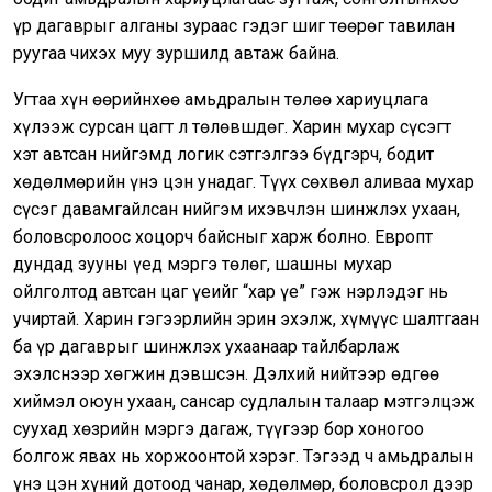
үр дагаврыг алганы зураас гэдэг шиг төөрөг тавилан
руугаа чихэх муу зуршилд автаж байна.
Угтаа хүн өөрийнхөө амьдралын төлөө хариуцлага
хүлээж сурсан цагт л төлөвшдөг. Харин мухар сүсэгт
хэт автсан нийгэмд логик сэтгэлгээ бүдгэрч, бодит
хөдөлмөрийн үнэ цэн унадаг. Түүх сөхвөл аливаа мухар
сүсэг давамгайлсан нийгэм ихэвчлэн шинжлэх ухаан,
боловсролоос хоцорч байсныг харж болно. Европт
дундад зууны үед мэргэ төлөг, шашны мухар
ойлголтод автсан цаг үеийг “хар үе” гэж нэрлэдэг нь
учиртай. Харин гэгээрлийн эрин эхэлж, хүмүүс шалтгаан
ба үр дагаврыг шинжлэх ухаанаар тайлбарлаж
эхэлснээр хөгжин дэвшсэн. Дэлхий нийтээр өдгөө
хиймэл оюун ухаан, сансар судлалын талаар мэтгэлцэж
суухад хөзрийн мэргэ дагаж, түүгээр бор хоногоо
болгож явах нь хоржоонтой хэрэг. Тэгээд ч амьдралын
үнэ цэн хүний дотоод чанар, хөдөлмөр, боловсрол дээр