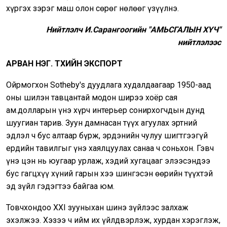
хүргэх зэрэг маш олон сөрөг нөлөөг үзүүлнэ.
Нийтлэлч И.Сарангоогийн "АМЬСГАЛЫН ХҮЧ"
нийтлэлээс
АРВАН НЭГ.
ТҮҮХИЙН ЭКСПОРТ
Ойрмогхон Sotheby's дуудлага худалдаагаар 1950-аад
оны шилэн тавцантай модон ширээ хоёр сая
ам.долларын үнэ хүрч интерьер сонирхогчдын дунд
шуугиан тарив. Зуун дамнасан түүх агуулах эртний
эдлэл ч бус алтаар бүрж, эрдэнийн чулуу шигтгээгүй
ердийн тавилгыг үнэ хаялцуулах санаа ч соньхон. Гэвч
үнэ цэн нь юугаар урлаж, хэдий хугацааг элээсэндээ
бус гагцхүү хүний гарын хээ шингэсэн өөрийн түүхтэй
эд зүйл гэдэгтээ байгаа юм.
Товчхондоо XXI зууныхан шинэ зүйлээс залхаж
эхэлжээ. Хэзээ ч ийм их үйлдвэрлэж, хурдан хэрэглэж,