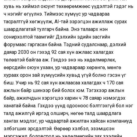
хувь нь хиймэл оюунт төхөөрөмжөөс үүдэлтэй гэдэг нь
ч нэгийг өгүүлнэ. Тиймээс хүмүүс ур чадвараа
тасралтгүй хөгжүүлж, AI-тай зэрэгцэн ажиллаж сурах
шаардлагатай тулгарч байна. Энэ талаарх нэн
сонирхолтой таамгийг Дэлхийн эдийн засгийн
форумаас гаргасан байна. Тэдний судалснаар, дэлхий
даяар 2030 он гэхэд 92 сая хүн ажлаас халагдах
төлөвтэй байгаа аж. Гэхдээ энэ нь хөдөлмөрлөх,
өөрсдийн оюун ухаан, ур чадвараар хөрөнгө, мөнгө
хураах орон зай хүмүүсийн хувьд үгүй болно гэсэн үг
биш. Учир нь 92 сая хүн ажлаасаа халагдах ч 170 сая
ажлын байр шинээр бий болох юм. Тэгэхээр ажлын
байр, ажилчдын хэрэгцээ харин ч 78 саяар нэмэгдэх
ханатай байна. Гэхдээ үүнд одооноос бэлтгэхгүй бол нэг
талд ажилгүй иргэд олширч, нөгөө талд шаардлага
хангах мэдлэг, ур чадвартай ажилтан хайсан компаниуд
элбэгших эрсдэлтэй. Өөрөөр хэлбэл, эзэмшсэн
мэргэжил, боловсрол нь хөдөлмөрийн зах зээлийн