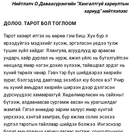
Нийтлэлч
О.Даваасүрэнгийн "
Хангалтгүй хариултын
хариуд" нийтлэлээс
ДОЛОО.
ТАРОТ БОЛ ТОГЛООМ
Тарот хөзөрт итгэх нь өөрөө гэм биш. Хүн бүр л
ирээдүйгээ мэдэхийг хүсэж, эргэлзсэн үедээ тулж
түших зүйл хайдаг. Ялангуяа, асуудлууд ар араасаа
ундарч, хайр дурлал нь нурж, ажил үйлс нь бүтэлгүйтсэн
нөхцөлд ямар нэгэн дохио хүлээж, тайвшрал эрдэг нь
хүний төрөлх чанар. Гэвч тэр бүх шийдвэрээ хөзрийн
зураг, бэлгэдэлд даатгаад эхэлбэл юу болох вэ? Учир
нь хүний амьдрал хөзрийн ширээн дээр дэлгэсэн
дүрснүүдээс хамаарахгүй. Хөдөлмөрлөсөн нь сайхныг
бүтээж, алдаанаасаа сургамж авсан нь урагшилдаг
жамтай. Гэтэл өнөөдөр зарим залуус ямар хүнтэй
үерхэхээ, хэнтэй хамтрах, бүр ажлаа солих эсэхээ
хүртэл таротын тайллаар шийдэх болжээ. Ингэснээр
бодит амьдралын хариуцлагаас зугтаж, сонголтынхоо