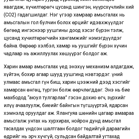
явагдаж, хүчилтөрөгч цусанд шингэн, нүүрсхүчлийн хий
(CO2) гадагшилдаг. Нэг үгээр хамраар амьсгалах нь
амьсгалын гол булчин болох өрцийг идэвхжүүлдэг
бөгөөд ингэснээр уушгины доод хэсэг бүрэн тэлж,
цусанд хүчилтөрөгчийн хангамжийг нэмэгдүүлдэг
байна. Өөрөөр хэлбэл, хамар нь уушгийг бүрэн хүчин
чадлаар нь ажиллуулах хөшүүрэг болдог аж.
Харин амаар амьсгалах үед энэхүү механизм алдагдаж,
хүйтэн, бохир агаар шууд уушгинд нэвтэрдэг. Үүний
улмаас амьсгал гүн биш, харин цээжний дээд хэсгийг
хамарсан өнгөц, түргэн болж өөрчлөгддөг. Энэ нь бие
махбодод “аюул тулгарлаа” гэсэн дохио өгч, зүрхийг
илүү ачаалуулж, биеийг байнгын түгшүүртэй, ядарсан
хэмнэлд оруулдаг аж. Ялангуяа шөнийн цагаар амаараа
амьсгалж унтах нь хурхирах, нойрон дунд амьсгал
тасалдах үндсэн шалтгаан болдог төдийгүй дараагийн
өдрийг нь эрч хүчгүй, сульдсан байдалтай угтахад