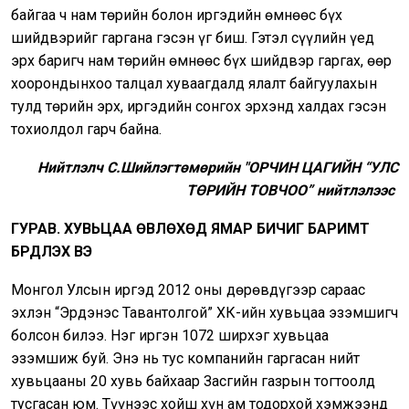
байгаа ч нам төрийн болон иргэдийн өмнөөс бүх
шийдвэрийг гаргана гэсэн үг биш. Гэтэл сүүлийн үед
эрх баригч нам төрийн өмнөөс бүх шийдвэр гаргах, өөр
хоорондынхоо талцал хуваагдалд ялалт байгуулахын
тулд төрийн эрх, иргэдийн сонгох эрхэнд халдах гэсэн
тохиолдол гарч байна.
Нийтлэлч С.Шийлэгтөмөрийн "ОРЧИН ЦАГИЙН “УЛС
ТӨРИЙН ТОВЧОО” нийтлэлээс
ГУРАВ. ХУВЬЦАА ӨВЛӨХӨД ЯМАР БИЧИГ БАРИМТ
БҮРДҮҮЛЭХ ВЭ
Монгол Улсын иргэд 2012 оны дөрөвдүгээр сараас
эхлэн “Эрдэнэс Тавантолгой” ХК-ийн хувьцаа эзэмшигч
болсон билээ. Нэг иргэн 1072 ширхэг хувьцаа
эзэмшиж буй. Энэ нь тус компанийн гаргасан нийт
хувьцааны 20 хувь байхаар Засгийн газрын тогтоолд
тусгасан юм. Түүнээс хойш хүн ам тодорхой хэмжээнд