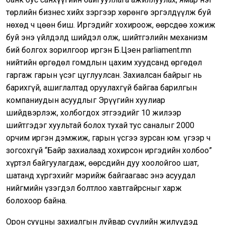
төрлийн бизнес хийх зэргээр хөрөнгө эргэлдүүлж буй
нөхөд ч цөөн биш. Иргэдийг хохироож, өөрсдөө хожиж
буй энэ үйлдэлд шийдэл олж, шийтгэлийн механизм
бий болгох зорилгоор иргэн Б.Цэен parliament.mn
нийтийн өргөдөл гомдлын цахим хуудсанд өргөдөл
гаргаж гарын үсэг цуглуулсан. Захиалсан байрыг нь
барихгүй, ашиглалтад оруулахгүй байгаа барилгын
компаниудын асуудлыг Эрүүгийн хуулиар
шийдвэрлэж, холбогдох этгээдийг 10 жилээр
шийтгэдэг хуультай болох тухай тус саналыг 2000
орчим иргэн дэмжиж, гарын үсгээ зурсан юм. Үүгээр ч
зогсохгүй “Байр захиалаад хохирсон иргэдийн холбоо”
хүртэл байгуулагдаж, өөрсдийн дуу хоолойгоо шат,
шатанд хүргэхийг мэрийж байгаагаас энэ асуудал
нийгмийн үзэгдэл болтлоо хавтгайрсныг харж
болохоор байна.
Орон сууцны захиалгын луйвар сүүлийн жилүүдэд