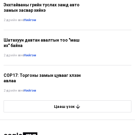
Энхтайваны гүүрийн туслах замд авто
замын засвар хийнэ
2 өдрийн өмнө
•
Нийгэм
Шатахуун давтан авалтын тоо "маш
их" байна
2 өдрийн өмнө
•
Нийгэм
COP17: Торгоны замын цувааг хүлээн
авлаа
2 өдрийн өмнө
•
Нийгэм
Цааш үзэх