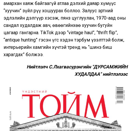
амархан хаяж байгаагүй атлаа дэлхий даяар хүмүүс
“хуучин” зүйл рүү хошуурах боллоо. Залуус эртний
эдлэлийн дэлгүүр хэсэж, пянз цуглуулан, 1970-аад оны
сандал худалдаж авч, өвөөгийнхөө хуучин бугуйн
цагаар гангарна. TikTok дээр “vintage haul”, “thrift flip”,
“antique hunting” гэсэн үгс хэдэн тэрбум үзэлттэй болж,
интерьерийн хамгийн хүчтэй тренд нь “шинэ биш
харагдах” болжээ.
Нийтлэлч С.Лхагвасүрэнгийн "ДУРСАМЖИЙН
ХУДАЛДАА" нийтлэлээс