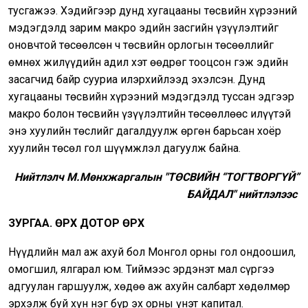
тусгажээ. Хэдийгээр дунд хугацааны төсвийн хүрээний
мэдэгдэлд зарим макро эдийн засгийн үзүүлэлтийг
оновчтой төсөөлсөн ч төсвийн орлогын төсөөллийг
өмнөх жилүүдийн адил хэт өөдрөг тооцсон гэж эдийн
засагчид байр сууриа илэрхийлээд эхэлсэн. Дунд
хугацааны төсвийн хүрээний мэдэгдэлд туссан эдгээр
макро болон төсвийн үзүүлэлтийн төсөөллөөс илүүтэй
энэ хуулийн төслийг дагалдуулж өргөн барьсан хоёр
хуулийн төсөл гол шүүмжлэл дагуулж байна.
Нийтлэлч М.Мөнхжаргалын "ТӨСВИЙН “ТОГТВОРГҮЙ”
БАЙДАЛ" нийтлэлээс
ЗУРГАА. ӨРХ ДОТОР ӨРХ
Нүүдлийн мал аж ахуй бол Монгол орны гол ондоошил,
омогшил, ялгарал юм. Тиймээс эрдэнэт мал сүргээ
адгуулан гаршуулж, хөдөө аж ахуйн салбарт хөдөлмөр
эрхэлж буй хүн нэг бүр эх орны үнэт капитал.