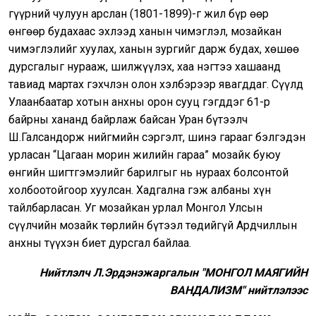
гүүрний чулуун арслан (1801-1899)-г жил бүр өөр
өнгөөр будахаас эхлээд ханын чимэглэл, мозайкан
чимэглэлийг хуулах, ханын зургийг дарж будах, хөшөө
дурсгалыг нурааж, шилжүүлэх, хаа нэгтээ хашаанд
тавиад мартах гэхчлэн олон хэлбэрээр явагддаг. Сүүлд
Улаанбаатар хотын анхны орон сууц гэгддэг 61-р
байрны хананд байрлаж байсан Уран бүтээлч
Ш.Галсандорж нийгмийн сэргэлт, шинэ гарааг бэлгэдэн
урласан “Цагаан морин жилийн гараа” мозайк буюу
өнгийн шигтгэмэлийг барилгыг нь нураах болсонтой
холбоотойгоор хуулсан. Хадгална гэж албаны хүн
тайлбарласан. Уг мозайкан урлал Монгол Улсын
сүүлчийн мозайк төрлийн бүтээл төдийгүй Ардчиллын
анхны түүхэн биет дурсгал байлаа.
Нийтлэлч Л.Эрдэнэжаргалын "МОНГОЛ МАЯГИЙН
ВАНДАЛИЗМ" нийтлэлээс