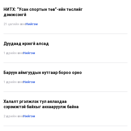
НИТХ: “Усан спортын төв”-ийн төслийг
дэмжсэнгүй
21 цагийн өмнө
•
Нийгэм
Дуудаад ирэхгүй алсад
1 өдрийн өмнө
•
Нийгэм
Баруун аймгуудын нутгаар бороо орно
1 өдрийн өмнө
•
Нийгэм
Халалт үргэлжлэх тул аялахдаа
сэрэмжтэй байхыг анхааруулж байна
2 өдрийн өмнө
•
Нийгэм