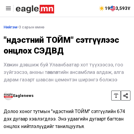
19
3,593₮
Нийгэм
•
3 сарын өмнө
"Үндэстний ТОЙМ" сэтгүүлээс
онцлох СЭДВҮҮД
Хөгжин дэвшиж буй Улаанбаатар хот түүхээсээ, гоо
зүйгээсээ, анхны төлөвлөлтийн ансамблиа алдаж, алга
дарам газарт шавсан цементэн ширэнгэ болжээ
Eaglenews
Долоо хоног тутмын "Үндэстний ТОЙМ" сэтгүүлийн 674
дэх дугаар хэвлэгдлээ. Энэ удаагийн дугаарт багтсан
онцлох нийтлэлүүдийг танилцуулъя.