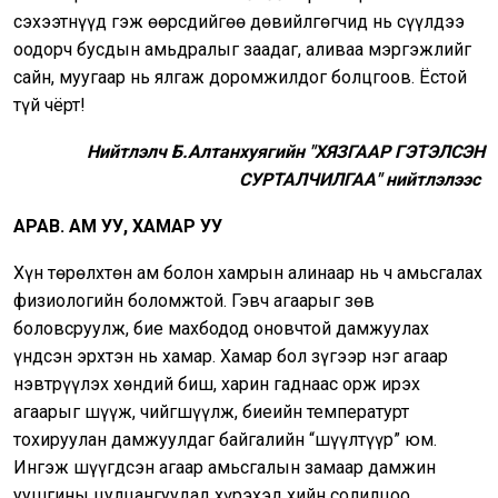
сэхээтнүүд гэж өөрсдийгөө дөвийлгөгчид нь сүүлдээ
оодорч бусдын амьдралыг заадаг, аливаа мэргэжлийг
сайн, муугаар нь ялгаж доромжилдог болцгоов. Ёстой
түй чёрт!
Нийтлэлч Б.Алтанхуягийн "
ХЯЗГААР ГЭТЭЛСЭН
СУРТАЛЧИЛГАА" нийтлэлээс
АРАВ.
АМ УУ, ХАМАР УУ
Хүн төрөлхтөн ам болон хамрын алинаар нь ч амьсгалах
физиологийн боломжтой. Гэвч агаарыг зөв
боловсруулж, бие махбодод оновчтой дамжуулах
үндсэн эрхтэн нь хамар. Хамар бол зүгээр нэг агаар
нэвтрүүлэх хөндий биш, харин гаднаас орж ирэх
агаарыг шүүж, чийгшүүлж, биеийн температурт
тохируулан дамжуулдаг байгалийн “шүүлтүүр” юм.
Ингэж шүүгдсэн агаар амьсгалын замаар дамжин
уушгины цулцангуудад хүрэхэд хийн солилцоо