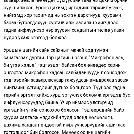
заавар, зөвлөгөө өгдөг хүмүүсийн тайз нь цахим орчин
руу шилжсэн. Ерөөс цахимд иргэдийн тархийг угааж,
нийгэмд хор таригчид нь эрхтэн дархтнууд, хуурамч
бараа бүтээгдэхүүн сурталчилж залилан хийгчдээс
гадна инфлүүнсэр нэр зүүсэн, хандалтын төлөө улаан
нүдээ ухаж өгөгсөд болжээ.
Урьдын цагийн сайн сайхныг манай ард түмэн
санагалзах дуртай. Тэр цагийн нэгэнд “Микрофон аль,
би үгээ хэлье” гэцгээдэг байсан бол өнөөдөр харин
энгэртээ микрофон хадсан салбадайнуудыг сонордож,
тэдгээрийн зааварласнаар гажуудсан амьдралаа засаж,
нийгмийн хэтийдлийг дүгнэх болцгоов. Түүнээс гадна
төрийн эргэлт хийж, хүрд эргүүлэх боломж иргэдэд бус
инфлүүнсэрүүдэд байна. Учир иймээс улстөрчид
иргэдийн үгийг сонсохоо больсон. Тэд өөрсдийн байр
сууриа хадгалж үлдэхийн тулд олонд нөлөөлөгч,
цахимд хандалт өндөртэй инфлүүнсэрүүдийг ашиглах
тогтолцоог бий болгосон. Мөнөөх орчин цагийн