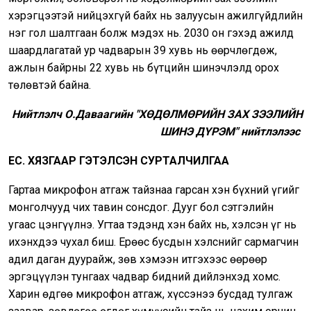
хэрэгцээтэй нийцэхгүй байх нь залуусын ажилгүйдлийн
нэг гол шалтгаан болж мэдэх нь. 2030 он гэхэд ажилд
шаардлагатай ур чадварын 39 хувь нь өөрчлөгдөж,
ажлын байрны 22 хувь нь бүтцийн шинэчлэлд орох
төлөвтэй байна.
Нийтлэлч О.Даваагийн "ХӨДӨЛМӨРИЙН ЗАХ ЗЭЭЛИЙН
ШИНЭ ДҮРЭМ" нийтлэлээс
ЕС. ХЯЗГААР ГЭТЭЛСЭН СУРТАЛЧИЛГАА
Гартаа микрофон атгаж тайзнаа гарсан хэн бүхний үгийг
монголчууд чих тавин сонсдог. Дууг бол сэтгэлийн
угаас цэнгүүлнэ. Угтаа тэдэнд хэн байх нь, хэлсэн үг нь
ихэнхдээ чухал биш. Ерөөс бусдын хэлснийг сармагчин
адил даган дуурайж, зөв хэмээн итгэхээс өөрөөр
эргэцүүлэн тунгаах чадвар бидний дийлэнхэд хомс.
Харин өдгөө микрофон атгаж, хүссэнээ бусдад тулгаж