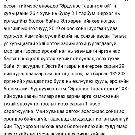
өссөн, тиймээс өнөөдөр “Эрдэнэс Тавантолгой”-н
хувьцааны 26.4 хувь нь буюу 3.1 тэрбум ширхэг нь
иргэдийнх болсон байна. Эл хөрөнгийнхөө ногдол
ашгийг монголчууд 2019 оноос хойш зургаан удаа
хүртжээ. Хамгийн сүүлийнхийг нь саяхан авсан. Тэгвэл
уг хувьцаатай холбоотой зарим зохицуулагдаагүй
маргаан гарсаар ирсний нэг нь эзэмшигч иргэн нас
барсан нөхцөлд хүртэх хувийг өвлүүлэх, эсэх тухай
байв. Уг асуудлыг Засгийн газрын өнгөрсөн сарын 29-
ний хуралдаанаар сая нэг эцэслэж, нас барсан 132203
иргэний хувьцааг гэр бүлд нь өвлүүлэх хууль, эрх зүйн
боломжийг бүрдүүлсэн юм. “Эрдэнэс Тавантолгой” ХК-
ийн хувьцааны талаар авах зарим арга хэмжээний
тухай энэхүү тогтоолыг ирэх сарын 1-нээс
хэрэгжүүлнэ. Мөн хувьцаа олгож эхэлснээс хойш эх
орондоо байгаагүй, гадаадад амьдардаг иргэн цөөнгүй
бий. Тэд хэрхэн нөхөж авах болон өвлөхийн тулд ямар
алхам хийх вэ гэсэн асуултад хариулт хайлаа.