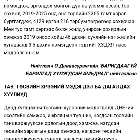
нэмэгдэж, эргэлдэх мөнгөн дүн нь үлэмж өссөн. Тоо
сөхвөл, 2019-2025 онд энэ төрлийн 2365 гэмт хэрэг
бүртгэгдэж, 4129 иргэн 216 тэрбум төгрөгөөр хохирчээ.
Мөн тус гэмт хэргээс болж жилд учирсан хохирлын
хэмжээ 2019 оноос хойш 46 дахин, сүүлийн нэг жилийн
хугацаанд 3.5 дахин нэмэгдсэн гэдгийг ХЗДХЯ-наас
мэдээлсэн юм.
Нийтлэлч О.Даваасүрэнгийн "БАРИГДААГҮЙ
БАРИЛГАД ХҮЛЭГДСЭН АМЬДРАЛ" нийтлэлээс
ТАВ. ТӨСВИЙН ХҮРЭЭНИЙ МЭДЭГДЭЛ БА ДАГАЛДАХ
ХУУЛИУД
Дунд хугацааны төсвийн хүрээний мэдэгдэлд ДНБ-ий
өсөлтийн хэмжээ, инфляцын түвшин, нэгдсэн төсвийн
тэнцвэржүүлсэн орлогын доод хэмжээ, нэгдсэн
төсвийн зарлагын дээд хэмжээ, нэгдсэн төсвийн
тэнцвэржүүлсэн тэнцэл, нэгдсэн төсвийн суурь