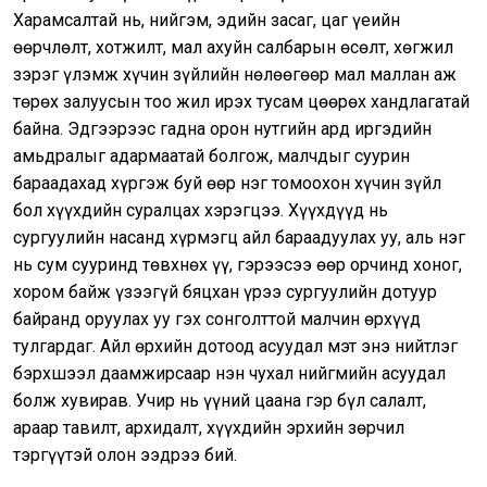
Харамсалтай нь, нийгэм, эдийн засаг, цаг үеийн
өөрчлөлт, хотжилт, мал ахуйн салбарын өсөлт, хөгжил
зэрэг үлэмж хүчин зүйлийн нөлөөгөөр мал маллан аж
төрөх залуусын тоо жил ирэх тусам цөөрөх хандлагатай
байна. Эдгээрээс гадна орон нутгийн ард иргэдийн
амьдралыг адармаатай болгож, малчдыг суурин
бараадахад хүргэж буй өөр нэг томоохон хүчин зүйл
бол хүүхдийн суралцах хэрэгцээ. Хүүхдүүд нь
сургуулийн насанд хүрмэгц айл бараадуулах уу, аль нэг
нь сум сууринд төвхнөх үү, гэрээсээ өөр орчинд хоног,
хором байж үзээгүй бяцхан үрээ сургуулийн дотуур
байранд оруулах уу гэх сонголттой малчин өрхүүд
тулгардаг. Айл өрхийн дотоод асуудал мэт энэ нийтлэг
бэрхшээл даамжирсаар нэн чухал нийгмийн асуудал
болж хувирав. Учир нь үүний цаана гэр бүл салалт,
араар тавилт, архидалт, хүүхдийн эрхийн зөрчил
тэргүүтэй олон ээдрээ бий.