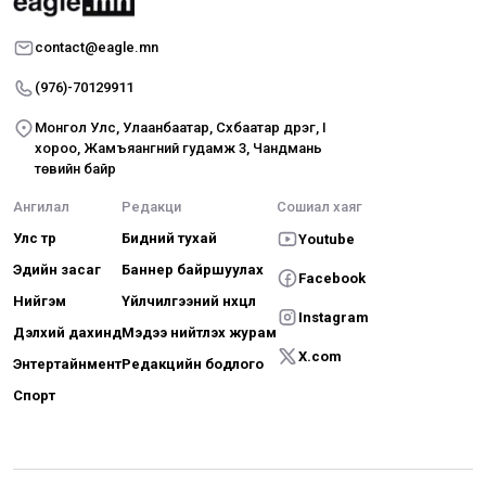
contact@eagle.mn
(976)-70129911
Монгол Улс, Улаанбаатар, Сүхбаатар дүүрэг, I
хороо, Жамъяангүний гудамж 3, Чандмань
төвийн байр
Ангилал
Редакци
Сошиал хаяг
Улс төр
Бидний тухай
Youtube
Эдийн засаг
Баннер байршуулах
Facebook
Нийгэм
Үйлчилгээний нөхцөл
Instagram
Дэлхий дахинд
Мэдээ нийтлэх журам
X.com
Энтертайнмент
Редакцийн бодлого
Спорт