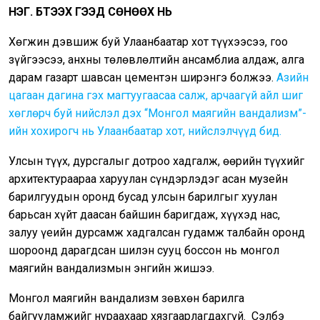
НЭГ. БҮТЭЭХ ГЭЭД СӨНӨӨХ НЬ
Хөгжин дэвшиж буй Улаанбаатар хот түүхээсээ, гоо
зүйгээсээ, анхны төлөвлөлтийн ансамблиа алдаж, алга
дарам газарт шавсан цементэн ширэнгэ болжээ.
Азийн
цагаан дагина гэх магтуугаасаа салж, арчаагүй айл шиг
хөглөрч буй нийслэл дэх “Монгол маягийн вандализм”-
ийн хохирогч нь Улаанбаатар хот, нийслэлчүүд бид.
Улсын түүх, дурсгалыг дотроо хадгалж, өөрийн түүхийг
архитектураараа харуулан сүндэрлэдэг асан музейн
барилгуудын оронд бусад улсын барилгыг хуулан
барьсан хүйт даасан байшин баригдаж, хүүхэд нас,
залуу үеийн дурсамж хадгалсан гудамж талбайн оронд
шороонд дарагдсан шилэн сууц боссон нь монгол
маягийн вандализмын энгийн жишээ.
Монгол маягийн вандализм зөвхөн барилга
байгууламжийг нураахаар хязгаарлагдахгүй.
Сэлбэ