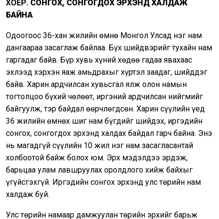
ХОЁР.
СОНГОХ, СОНГОГДОХ ЭРХЭНД ХАЛДАЖ
БАЙНА
Одоогоос 36-хан жилийн өмнө Монгол Улсад нэг нам
дангаараа засаглаж байлаа. Бүх шийдвэрийг тухайн нам
гаргадаг байв. Бүр хувь хүний хөдөө гадаа явахаас
эхлээд хэрхэн яаж амьдрахыг хүртэл заадаг, шийддэг
байв. Харин ардчилсан хувьсгал ялж олон намын
тогтолцоо бүхий чөлөөт, иргэний ардчилсан нийгмийг
байгуулж, тэр байдал өөрчлөгдсөн. Харин сүүлийн үед
36 жилийн өмнөх шиг нам бүгдийг шийдэх, иргэдийн
сонгох, сонгогдох эрхэнд халдах байдал гарч байна. Энэ
нь магадгүй сүүлийн 10 жил нэг нам засагласантай
холбоотой байж болох юм. Эрх мэдэлдээ эрдэж,
барьцаа улам лавшруулах оролдлого хийж байхыг
үгүйсгэхгүй. Иргэдийн сонгох эрхэнд улс төрийн нам
халдаж буй.
Улс төрийн намаар дамжуулан төрийн эрхийг барьж