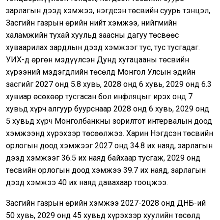
зарлагын дээд хэмжээ, нэгдсэн төсвийн суурь тэнцэл,
Засгийн газрын өрийн нийт хэмжээ, нийгмийн
халамжийн тухай хуульд заасны дагуу төсвөөс
хуваарилах зардлын дээд хэмжээг тус, тус тусгадаг.
УИХ-д өргөн мэдүүлсэн Дунд хугацааны төсвийн
хүрээний мэдэгдлийн төсөлд Монгол Улсын эдийн
засгийг 2027 онд 5.8 хувь, 2028 онд 6 хувь, 2029 онд 6.3
хувиар өсөхөөр тусгасан бол инфляцыг ирэх онд 7
хувьд хүрч алгуур буурснаар 2028 онд 6 хувь, 2029 онд
5 хувьд хүрч Монголбанкны зорилтот интервалын доод
хэмжээнд хүрэхээр төсөөлжээ. Харин Нэгдсэн төсвийн
орлогын доод хэмжээг 2027 онд 34.8 их наяд, зарлагын
дээд хэмжээг 36.5 их наяд байхаар тусгаж, 2029 онд
төсвийн орлогын доод хэмжээ 39.7 их наяд, зарлагын
дээд хэмжээ 40 их наяд давахаар тооцжээ.
Засгийн газрын өрийн хэмжээ 2027-2028 онд ДНБ-ий
50 хувь, 2029 онд 45 хувьд хүрэхээр хуулийн төсөлд