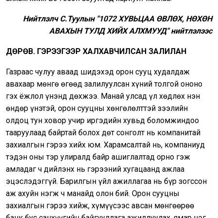
Нийтлэлч С.Туулын "1072 ХУВЬЦАА ӨВЛӨХ, НӨХӨН
АВАХЫН ТУЛД ХИЙХ АЛХМУУД" нийтлэлээс
ДӨРӨВ.
ГЭРЭЭГЭЭР ХАЛХАВЧИЛСАН ЗАЛИЛАН
Газраас чулуу аваад шидэхэд орон сууц худалдаж
авахаар мөнгө өгөөд залилуулсан хүний толгой ононо
гэх ёжлол үнэнд дөхжээ. Манай улсад үл хөдлөх нэн
өндөр үнэтэй, орон сууцны хөнгөлөлттэй зээлийн
олдоц тун ховор учир иргэдийн хувьд боломжиндоо
тааруулаад байртай болох дөт сонголт нь компанитай
захиалгын гэрээ хийх юм. Харамсалтай нь, компаниуд
тэдэн оны тэр улиралд байр ашиглалтад орно гэж
амладаг ч дийлэнх нь гэрээний хугацаанд ажлаа
эцэслэдэггүй. Барилгын үйл ажиллагаа нь бүр зогссон
аж ахуйн нэгж ч манайд олон бий. Орон сууцны
захиалгын гэрээ хийж, хүмүүсээс авсан мөнгөөрөө
банк бус санхүүгийн байгууллага ажиллуулах, ямар нэг