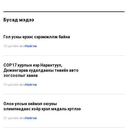
Бусад мэдээ
Гол усны үерээс сэрэмжлүүлж байна
15 цагийн өмнө
•
Нийгэм
COP17 хурлын үеэр Нарантуул,
Дүнжингарав худалдааны төвийн авто
зогсоолыг хаана
19 цагийн өмнө
•
Нийгэм
Олон улсын хиймэл оюуны
олимпиадаас хоёр хүрэл медаль хүртлээ
21 цагийн өмнө
•
Нийгэм