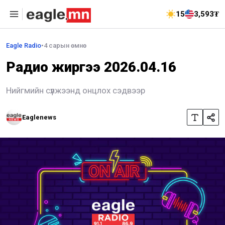
15
3,593₮
Eagle Radio
•
4 сарын өмнө
Радио жиргээ 2026.04.16
Нийгмийн сүлжээнд онцлох сэдвээр
Eaglenews