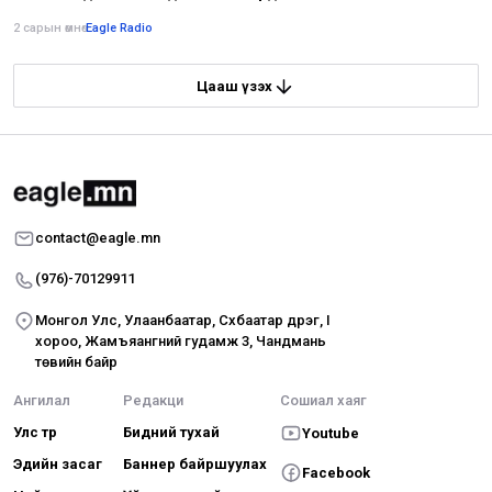
2 сарын өмнө
•
Eagle Radio
Цааш үзэх
contact@eagle.mn
(976)-70129911
Монгол Улс, Улаанбаатар, Сүхбаатар дүүрэг, I
хороо, Жамъяангүний гудамж 3, Чандмань
төвийн байр
Ангилал
Редакци
Сошиал хаяг
Улс төр
Бидний тухай
Youtube
Эдийн засаг
Баннер байршуулах
Facebook