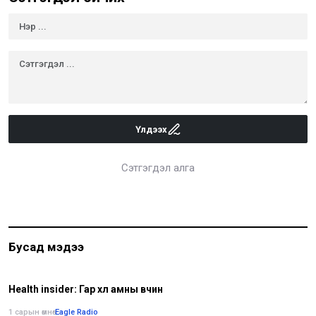
Үлдээх
Сэтгэгдэл алга
Бусад мэдээ
Health insider: Гар хөл амны өвчин
1 сарын өмнө
•
Eagle Radio