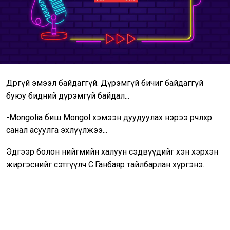
Дөрөөгүй эмээл байдаггүй. Дүрэмгүй бичиг байдаггүй
буюу бидний дүрэмгүй байдал...
-Мongolia биш Mongol хэмээн дуудуулах нэрээ өөрчлөхөөр
санал асуулга эхлүүлжээ...
Эдгээр болон нийгмийн халуун сэдвүүдийг хэн хэрхэн
жиргэснийг сэтгүүлч С.Ганбаяр тайлбарлан хүргэнэ.