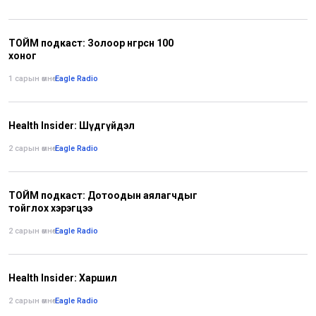
ТОЙМ подкаст: Золоор өнгөрсөн 100
хоног
1 сарын өмнө
•
Eagle Radio
Health Insider: Шүдгүйдэл
2 сарын өмнө
•
Eagle Radio
ТОЙМ подкаст: Дотоодын аялагчдыг
тойглох хэрэгцээ
2 сарын өмнө
•
Eagle Radio
Health Insider: Харшил
2 сарын өмнө
•
Eagle Radio