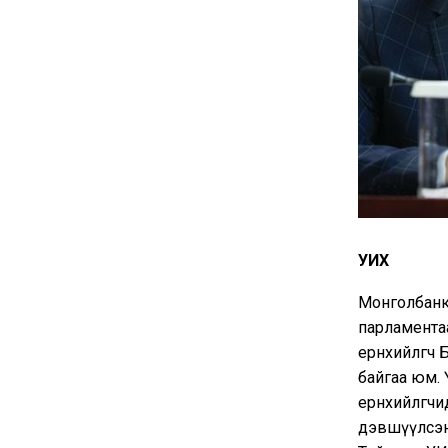
УИХ
Монголбанк
парламентаа
ерөнхийлөгч
байгаа юм.
ерөнхийлөгч
дэвшүүлсэн