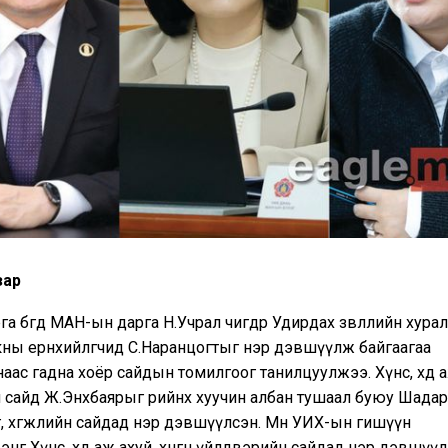
зар
а бөгөөд МАН-ын дарга Н.Учрал өчигдөр Удирдах зөвлөлийн хура
ны ерөнхийлөгчид С.Наранцогтыг нэр дэвшүүлж байгаагаа
ас гадна хоёр сайдын томилгоог танилцуулжээ. Хүнс, хөдөө аж 
сайд Ж.Энхбаярыг өөрийнхөө хуучин албан тушаал буюу Шадар с
, хөгжлийн сайдад нэр дэвшүүлсэн. Мөн УИХ-ын гишүүн
нг Хүнс, хөдөө аж ахуй, хөнгөн үйлдвэрийн сайдад нэр дэвшүү