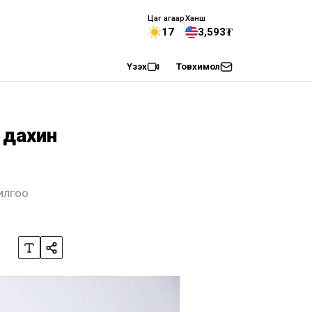
Цаг агаар
Ханш
17
3,593₮
Үзэх
Товхимол
 дахин
илгоо