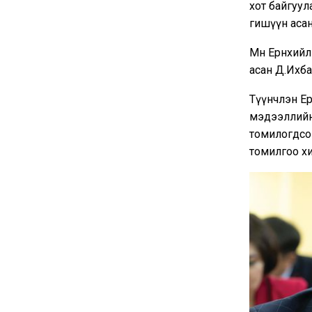
хот байгуу
гишүүн асан
Мөн Ерөнхийл
асан Д.Ихб
Түүнчлэн Ерө
мэдээллийн
томилогдсон
томилгоо х