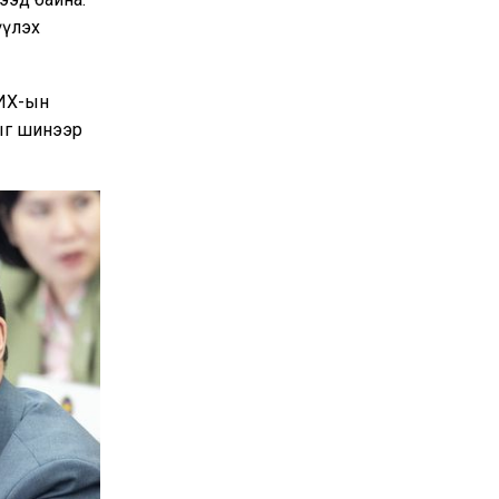
үүлэх
УИХ-ын
гыг шинээр