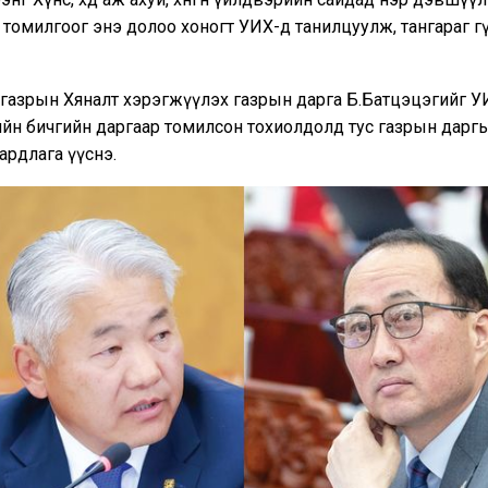
томилгоог энэ долоо хоногт УИХ-д танилцуулж, тангараг өг
н газрын Хяналт хэрэгжүүлэх газрын дарга Б.Батцэцэгийг 
ийн бичгийн даргаар томилсон тохиолдолд тус газрын дар
ардлага үүснэ.