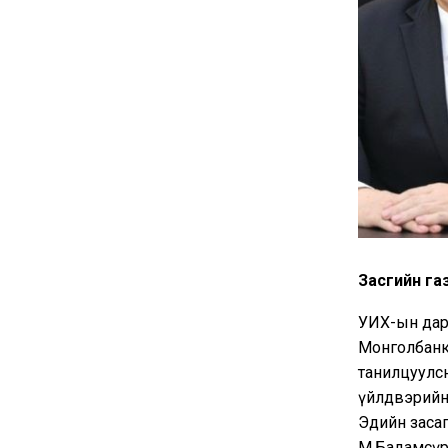
Засгийн га
УИХ-ын дарг
Монголбанк
танилцуулсна
үйлдвэрийн 
Эдийн засаг
М.Бадамсүрэ