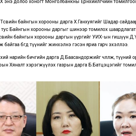
Х энэ долоо хоногт Монголбанкны Ерөнхийлөгчийн томилгоо
Төсвийн байнгын хорооны дарга Х.Ганхуягийг Шадар сайдаа
 тус Байнгын хорооны даргыг шинээр томилох шаардлагат
өсвийн байнгын хорооны даргын үүргийг УИХ-ын гишүүн Д.
ж байгаа бөгөөд түүнийг жинхэлнэ гэсэн яриа гарч эхэллээ.
хий нарийн бичгийн дарга Д.Баасандоржийг чөлөөлж, түүний 
зрын Хяналт хэрэгжүүлэх газрын дарга Б.Батцэцэгийг томи