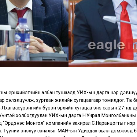
ны ерөнхийлөгчийн албан тушаалд УИХ-ын дарга нэр дэвшү
р хэлэлцүүлж, зургаан жилийн хугацаагаар томилдог. Төв 
 Б.Лхагвасүрэнгийн бүрэн эрхийн хугацаа энэ сарын 27-нд 
 Үүнтэй холбогдуулан УИХ-ын дарга Н.Учрал Монголбанкны
ид "Эрдэнэс Монгол" компанийн захирал С.Наранцогтыг нэр
. Түүний энэхүү саналыг МАН-ын Удирдах зөвлөл дэмжээд б