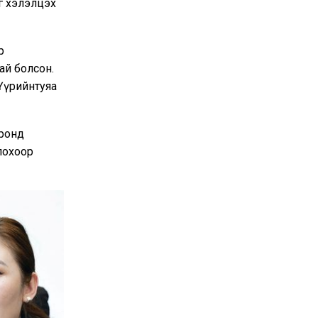
г хэлэлцэх
р
ай болсон.
Үүрийнтуяа
оронд
лохоор