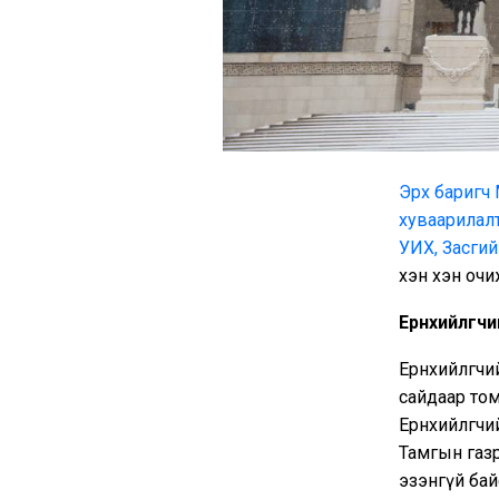
Эрх баригч 
хуваарилалт
УИХ, Засги
хэн хэн очи
Ерөнхийлөгч
Ерөнхийлөгч
сайдаар том
Ерөнхийлөгч
Тамгын газр
эзэнгүй бай