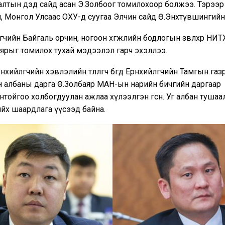
лалтын дэд сайд асан Э.Золбоог томилохоор болжээ. Тэрээ
, Монгол Улсаас ОХУ-д суугаа Элчин сайд Ө.Энхтүвшингийн
өгчийн Байгаль орчин, ногоон хөгжлийн бодлогын зөвлөхөөр НИТХ-ы
аярыг томилох тухай мэдээлэл гарч эхэллээ.
нхийлөгчийн хэвлэлийн төлөөлөгч бөгөөд Ерөнхийлөгчийн Тамгын г
 албаны дарга Ө.Золбаяр МАН-ын нарийн бичгийн даргаар
тойгоо холбогдуулан ажлаа хүлээлгэн өгсөн. Уг албан тушаа
ийх шаардлага үүсээд байна.