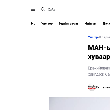
Нүүр
Улс төр
Эдийн засаг
Нийгэм
Дэлх
Улс төр
•
8 сарын
МАН-ы
хуваа
Ерөнхийлөг
хийгдэж ба
Eaglene