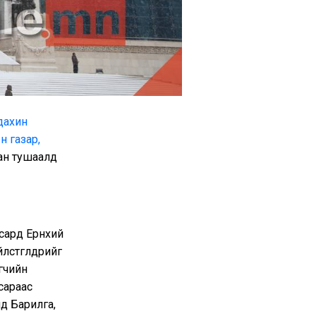
дахин
н газар,
бан тушаалд
сард Ерөнхий
стөгөлдөрийг
өгчийн
сараас
д Барилга,