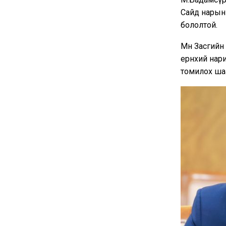
Сайд нарын 
бололтой.
Мөн Засгий
ерөнхий нар
томилох ша