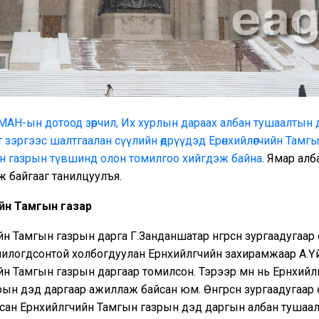
МАН-ын дотоод зөрчил, Их хурлын дараах албан тушаалтын 
 зэргээс шалтгаалан сүүлийн өдрүүдэд Ерөнхийлөгчийн Тамгы
йн газрын түвшинд
олон томилгоо хийгдэж байна
. Ямар ал
ж байгааг танилцуулъя.
ийн Тамгын газар
ийн Тамгын газрын дарга Г.Занданшатар өнгөрсөн зургаадугаар 
илогдсонтой холбогдуулан Ерөнхийлөгчийн захирамжаар А.Үйл
ийн Тамгын газрын даргаар томилсон. Тэрээр өмнө нь Ерөнхийл
ын дэд даргаар ажиллаж байсан юм. Өнгөрсөн зургаадугаар 
сан Ерөнхийлөгчийн Тамгын газрын дэд даргын албан тушаал