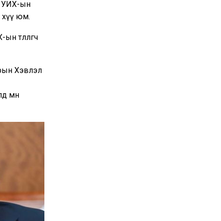
р УИХ-ын
 хүү юм.
н төлөөлөгч
азрын Хэвлэл
лд мөн