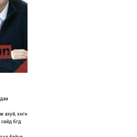
лдаа
ахуй, хөнгөн
айд бөгөөд
лээд байна.