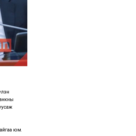
үлэн
банкны
дуусаж
айгаа юм.