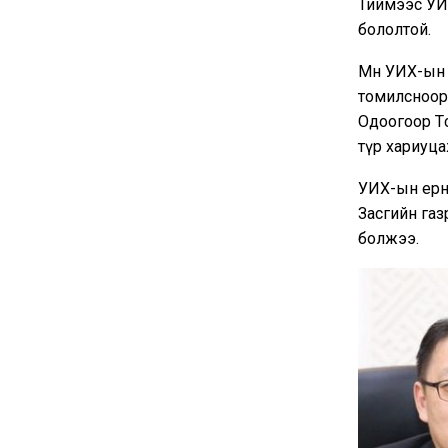
Тиймээс УИ
бололтой.
Мөн УИХ-ын 
томилсноор
Одоогоор Т
түр хариуца
УИХ-ын ерөн
Засгийн га
болжээ.