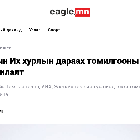
ий дахинд
Урлаг
Спорт
 өмнө
н Их хурлын дараах томилгооны
рилалт
чийн Тамгын газар, УИХ, Засгийн газрын түвшинд олон том
йна
ws