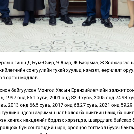
рлын гишүүн Д.Бум-Очир, Ч.Анар, Ж.Баярмаа, Ж.Золжаргал 
ийлөгчийн сонгуулийн тухай хуульд нэмэлт, өөрчлөлт оруу
өл өргөн мэдүүлэв.
охион байгуулсан Монгол Улсын Ерөнхийлөгчийн ээлжит со
ь, 1997 онд 85.1 хувь, 2001 онд 82.9 хувь, 2005 онд 74.98 ху
увь, 2013 онд 66.5 хувь, 2017 онд 68.27 хувь, 2021 онд 59.2
нгуулийн үндсэн зарчмын нэг болох бүх нийтийн байх, бүх ний
рэн хангах нөхцөлийг бүрдүүлэх хэрэгцээ, шаардлага байсаар 
ролцож буй сонгогчдийн ирц, оролцоо тогтмол буурч байга