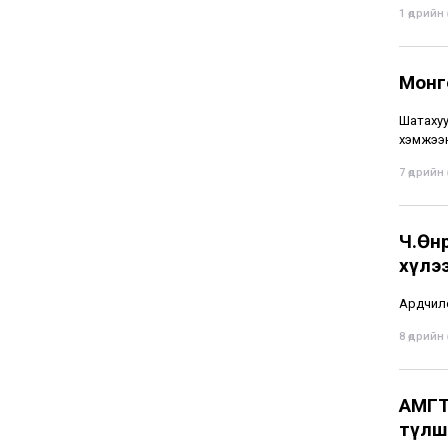
1 өдрийн ө
Монго
Шатахуу
хэмжээн
7 өдрийн ө
Ч.Өнө
хүлэ
Ардчилс
8 өдрийн ө
АМГТ
түлшн