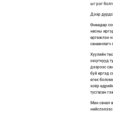
ыг үүрэг бол
Дээр дурдса
Өнөөдөр сон
насны иргэд
өргөжүүлэн 
санаачлагч 
Хуулийн төс
оюутнууд ту
дээрээс сан
буй иргэд с
өгөх боломж
хоёр өдрий
тусгасан гэ
Мөн санал а
нийслэлээс 