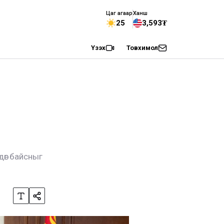
Цаг агаар
Ханш
25
3,593₮
Үзэх
Товхимол
дөг байсныг