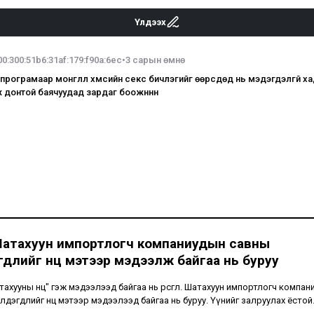
Үлдээх
00:300:51b6:31af:179:f90a:6ec
•
3 сарын өмнө
рограмаар монглл хүмүүсийн секс бичлэгийг өөрсдөд нь мэдэгдэлгүй х
ж донтой баячуудад зардаг боожннн
Шатахуун импортлогч компаниудын савны
длийг нөөц мэтээр мэдээлж байгаа нь буруу
шатахууны нөөц" гэж мэдээлээд байгаа нь өрөөсгөл. Шатахуун импортлогч компа
лдэгдлийг нөөц мэтээр мэдээлээд байгаа нь буруу. Үүнийг залруулах ёстой