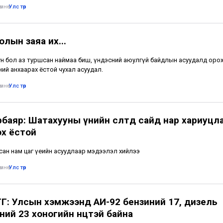
мнө
•
Улс төр
лын заяа их...
н бол аз туршсан наймаа биш, үндэсний аюулгүй байдлын асуудалд оро
ий анхаарах ёстой чухал асуудал.
мнө
•
Улс төр
рбаяр: Шатахууны үнийн өсөлтөд сайд нар хариуцл
эх ёстой
ан нам цаг үеийн асуудлаар мэдээлэл хийлээ
мнө
•
Улс төр
Г: Улсын хэмжээнд АИ-92 бензиний 17, дизель
ий 23 хоногийн нөөцтэй байна