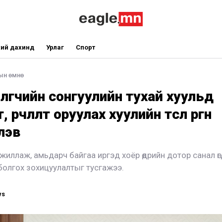
ий дахинд
Урлаг
Спорт
ын өмнө
йлөгчийн сонгуулийн тухай хуульд
 өөрчлөлт оруулах хуулийн төсөл өргөн
лэв
жиллаж, амьдарч байгаа иргэд хоёр өдрийн дотор санал өг
 болгох зохицуулалтыг тусгажээ.
ws