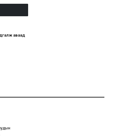
адгалж аваад
ниудын
.