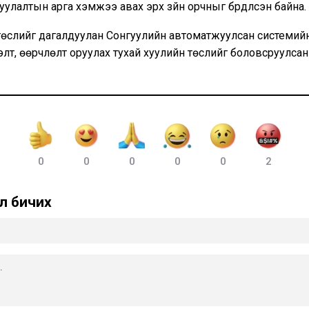
уулалтын арга хэмжээ авах эрх зүйн орчныг бүрдүүлсэн байна.
төслийг дагалдуулан Сонгуулийн автоматжуулсан системийн
лт, өөрчлөлт оруулах тухай хуулийн төслийг боловсруулсан
0
0
0
0
0
2
л бичих