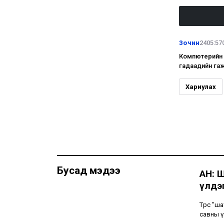
Зочин
2405:57
Компютерийн п
гадаадийн га
Хариулах
Бусад мэдээ
АН: 
үлдэг
Төрөөс "
савны ү