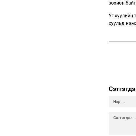
зохион байг
Уг хуулийн 
хуульд нэмэ
Сэтгэгдэ