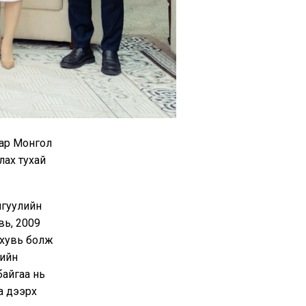
нар Монгол
лах тухай
нгуулийн
вь, 2009
9 хувь болж
тийн
байгаа нь
а дээрх