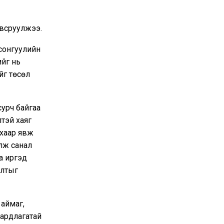
овсруулжээ.
сонгуулийн
ийг нь
йг төсөл
сурч байгаа
лтэй хаяг
ахаар явж
лж санал
а иргэд
алтыг
 аймаг,
аардлагатай