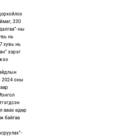
одорхойлох
ймаг, 330
далгаа”-ны
увь нь
7 хувь нь
ан” зэрэг
жээ.
байдлын
ны 2024 оны
гаар
Монгол
тгэгдсэн
ал авах өдөр
аж байгаа
всруулах”-