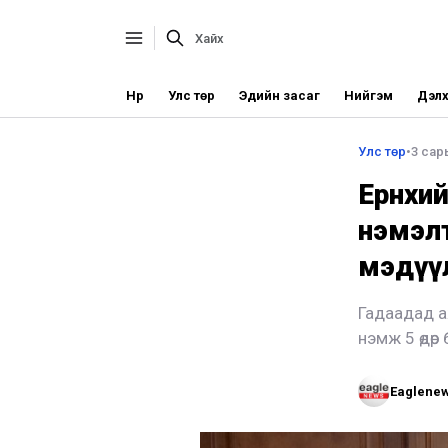
Нүүр
Улс төр
Эдийн засаг
Нийгэм
Дэлх
Улс төр
•
3 сар
Ерөнхи
нэмэлт,
мэдүү
Гадаадад а
нэмж 5 өдөр
Eaglene