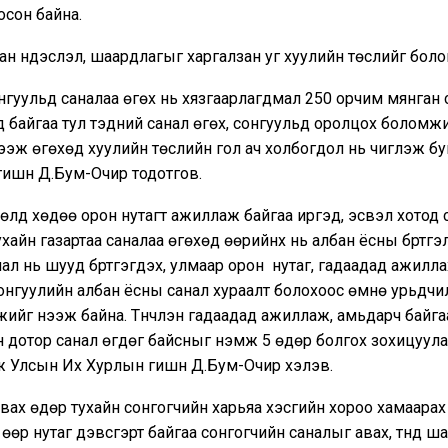
госон байна.
н үндэслэл, шаардлагыг харгалзан уг хуулийн төслийг бол
гуульд саналаа өгөх нь хязгаарлагдмал 250 орчим мянган 
 байгаа тул тэдний санал өгөх, сонгуульд оролцох боломж
нээж өгөхөд хуулийн төслийн гол ач холбогдол нь чиглэж бу
гишүүн Д.Бум-Очир тодотгов.
өлд хөдөө орон нутагт ажиллаж байгаа иргэд, эсвэл хотод 
хайн газартаа саналаа өгөхөд өөрийнх нь албан ёсны бүртгэ
ал нь шууд бүртгэгдэх, улмаар орон нутаг, гадаадад ажилл
онгуулийн албан ёсны санал хураалт болохоос өмнө урьдчи
ийг нээж байна. Түүнчлэн гадаадад ажиллаж, амьдарч байга
н дотор санал өгдөг байсныг нэмж 5 өдөр болгох зохицуул
ж Улсын Их Хурлын гишүүн Д.Бум-Очир хэлэв.
вах өдөр тухайн сонгогчийн харьяа хэсгийн хороо хамаарах
өөр нутаг дэвсгэрт байгаа сонгогчийн саналыг авах, түүнд ш