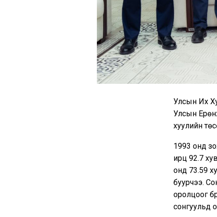
Улсын Их Ху
Улсын Ерөнх
хуулийн төс
1993 онд з
ирц 92.7 хув
онд 73.59 х
буурчээ. Со
оролцоог бү
сонгуульд о