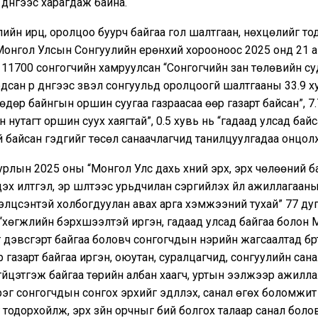
дүнгээс харагдаж байна.
ийн ирц, оролцоо буурч байгаа гол шалтгаан, нөхцөлийг т
Монгол Улсын Сонгуулийн ерөнхий хорооноос 2025 онд 21 а
11700 сонгогчийн хамруулсан “Сонгогчийн зан төлөвийн су
дсан үр дүнгээс үзвэл сонгуульд оролцоогүй шалтгааны 33.9 х
 өдөр байнгын оршин суугаа газраасаа өөр газарт байсан”, 7.
н нутагт оршин суух хаягтай”, 0.5 хувь нь “гадаад улсад байс
 байсан гэдгийг төсөл санаачлагчид танилцуулгадаа онцол
рлын 2025 оны “Монгол Улс дахь хүний эрх, эрх чөлөөний 
дэх илтгэл, эрүү шүүлтээс урьдчилан сэргийлэх үйл ажиллагаа
элцсэнтэй холбогдуулан авах арга хэмжээний тухай” 77 ду
“хөгжлийн бэрхшээлтэй иргэн, гадаад улсад байгаа болон 
 дэвсгэрт байгаа боловч сонгогчдын нэрийн жагсаалтад бүр
р газарт байгаа иргэн, оюутан, суралцагчид, сонгуулийн сан
э гүйцэтгэж байгаа төрийн албан хаагч, уртын ээлжээр ажилл
эг сонгогчдын сонгох эрхийг эдлүүлэх, санал өгөх боломжит
тодорхойлж, эрх зүйн орчныг бий болгох талаар санал боло