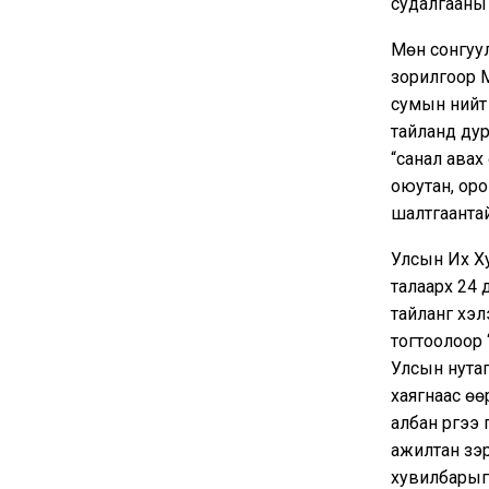
судалгааны 
Мөн сонгуул
зорилгоор 
сумын нийт 
тайланд дур
“санал авах
оюутан, оро
шалтгаантай
Улсын Их Ху
талаарх 24 
тайланг хэл
тогтоолоор 
Улсын нутаг
хаягнаас өө
албан үүргэ
ажилтан зэр
хувилбарыг 