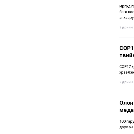
Иргэд г
бага нас
анхаару
2 өдрийн ө
COP1
төвий
СОР17 х
хүрээлэ
2 өдрийн ө
Олон
меда
100 гар
дөрвөн 