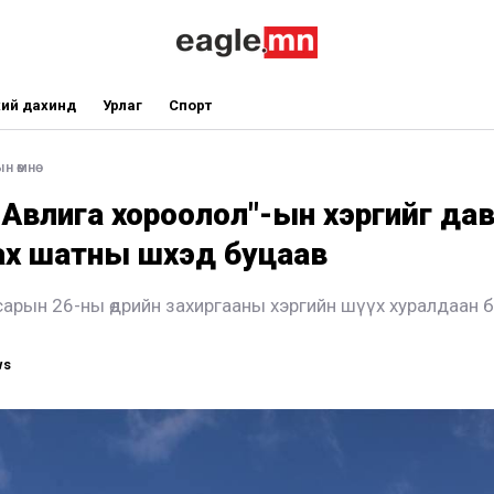
ий дахинд
Урлаг
Спорт
н өмнө
Авлига хороолол"-ын хэргийг да
х шатны шүүхэд буцаав
сарын 26-ны өдрийн захиргааны хэргийн шүүх хуралдаан 
ws