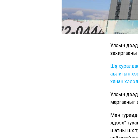
Улсын дээд
захиргааны 
Шүүх хуралд
авлигын хэр
хянан хэлэ
Улсын дээд 
маргааныг 
Мөн гуравда
үлдээх” тух
шатны шүүх 