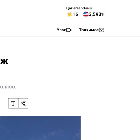
Цаг агаар
Ханш
16
3,593₮
Үзэх
Товхимол
вж
боллоо.