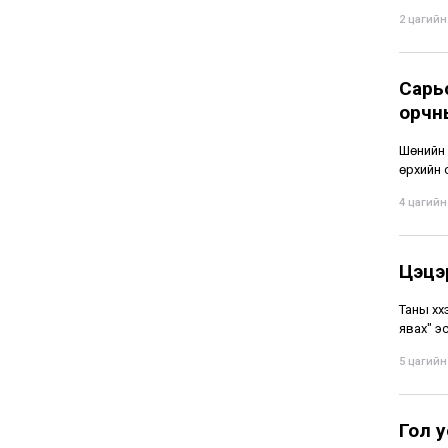
2 цагийн 
Сарь
орчны
Шөнийн 
өрхийн 
4 цагийн 
Цэцэ
Таны хү
явах" э
5 цагийн 
Гол 