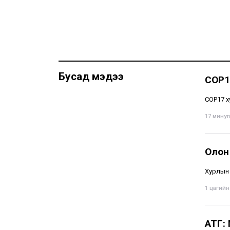
Бусад мэдээ
COP1
COP17 х
17 минуты
Олон
Хурлын 
1 цагийн 
АТГ: