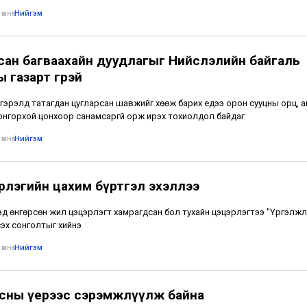
өмнө
•
Нийгэм
сан багваахайн дуудлагыг Нийслэлийн байгаль
 газарт өгөөрэй
гэрэлд татагдан цугларсан шавжийг хөөж барих үедээ орон сууцны орц, а
онгорхой цонхоор санамсаргүй орж ирэх тохиолдол байдаг
өмнө
•
Нийгэм
рлэгийн цахим бүртгэл эхэллээ
үхэд өнгөрсөн жил цэцэрлэгт хамрагдсан бол тухайн цэцэрлэгтээ "Үргэлжлү
сэх сонголтыг хийнэ
өмнө
•
Нийгэм
усны үерээс сэрэмжлүүлж байна