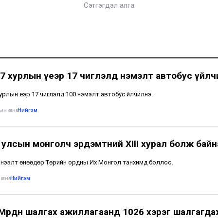
Сэтгэгдэл алга
7 хурлын үеэр 17 чиглэлд нэмэлт автобус үйлч
урлын үеэр 17 чиглэлд 100 нэмэлт автобус үйлчилнэ.
н өмнө
•
Нийгэм
 улсын монголч эрдэмтний XIII хурал болж байн
нээлт өнөөдөр Төрийн ордны Их Монгол танхимд боллоо.
өмнө
•
Нийгэм
 Мөрдөн шалгах ажиллагаанд 1026 хэрэг шалгагд