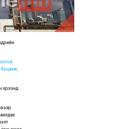
өдрийн
боотой
 буцааж,
н хүрээнд
эвээр
заалдах
нэлт