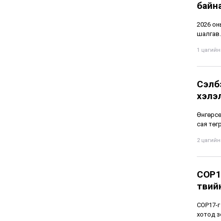
байн
2026 он
шалгав
1 цагийн 
Сэлб
хэлэ
Өнгөрсө
сая төгр
2 цагийн 
СОР1
төвий
СОР17-г
хотод з