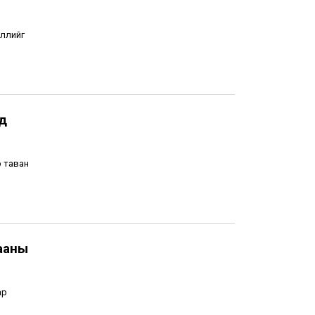
эллийг
рд
р таван
ааны
ар