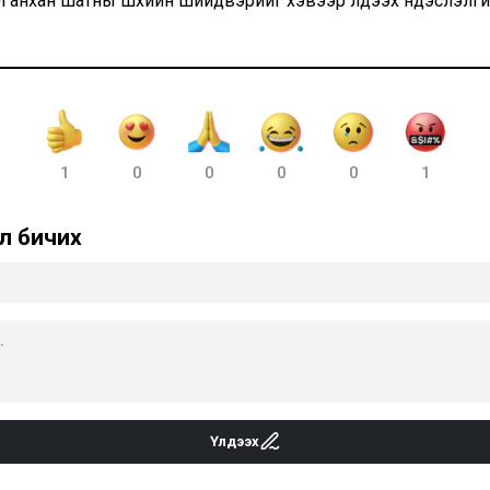
ул анхан шатны шүүхийн шийдвэрийг хэвээр үлдээх үндэслэлгүй
1
0
0
0
0
1
л бичих
Үлдээх