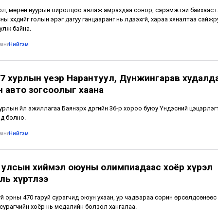
ол, мөрөн нуурын ойролцоо аялаж амрахдаа сонор, сэрэмжтэй байхаас 
ны хүүхдийг голын эрэг дагуу ганцааранг нь үлдээхгүй, хараа хяналтаа сайж
улж байна.
мнө
•
Нийгэм
7 хурлын үеэр Нарантуул, Дүнжингарав худалд
н авто зогсоолыг хаана
урлын үйл ажиллагаа Баянзүрх дүүргийн 36-р хороо буюу Үндэсний цэцэрлэг
нд болно.
мнө
•
Нийгэм
 улсын хиймэл оюуны олимпиадаас хоёр хүрэл
ль хүртлээ
уй орны 470 гаруй сурагчид оюун ухаан, ур чадвараа сорин өрсөлдсөнөөс
сурагчийн хоёр нь медалийн болзол хангалаа.