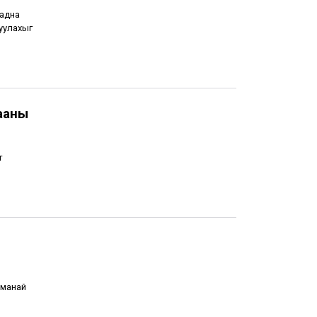
гадна
руулахыг
ааны
т
 манай