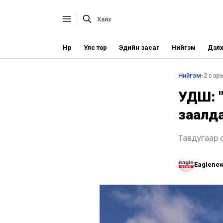
Нүүр
Улс төр
Эдийн засаг
Нийгэм
Дэлх
Нийгэм
•
2 сары
УДШ: "
заалда
Тавдугаар 
Eaglene