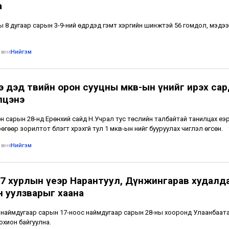
а
ы 8 дугаар сарын 3-9-ний өдрүүдэд гэмт хэргийн шинжтэй 56 гомдол, мэдэ
.
өмнө
•
Нийгэм
э дэд төвийн орон сууцны мкв-ын үнийг ирэх са
лцэнэ
н сарын 28-нд Ерөнхий сайд Н.Учрал тус төслийн талбайтай танилцах үеэ
өгөөр зорилтот бүлэгт хүрэхгүй тул 1 мкв-ын үнийг бууруулах чиглэл өгсөн.
өмнө
•
Нийгэм
7 хурлын үеэр Нарантуул, Дүнжингарав худалд
н уулзварыг хаана
 наймдугаар сарын 17-ноос наймдугаар сарын 28-ны хооронд Улаанбаат
охион байгуулна.