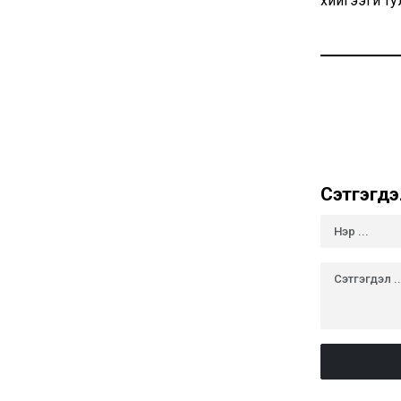
хийгээгүй т
Сэтгэгдэ