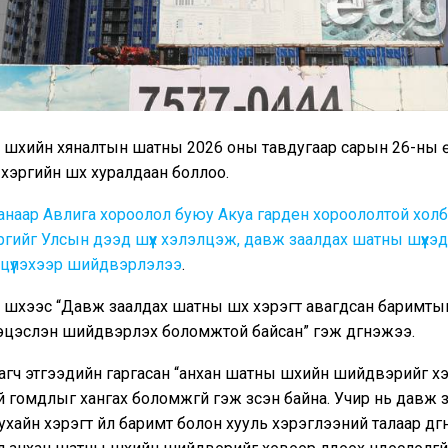
 шүүхийн хяналтын шатны 2026 оны тавдугаар сарын 26-ны 
хэргийн шүүх хуралдаан боллоо.
аанаар Авлига хороолол буюу Акуа гарден хороололтой хол
гийг Улсын дээд шүүх хэлэлцэж, давж заалдах шатны шүүхэд
лцүүлэхээр шийдвэрлэлээ
.
шүүхээс “Давж заалдах шатны шүүх хэрэгт авагдсан баримты
эцэслэн шийдвэрлэх боломжтой байсан” гэж дүгнэжээ.
гч этгээдийн гаргасан “анхан шатны шүүхийн шийдвэрийг х
ай гомдлыг хангах боломжгүй гэж үзсэн байна. Учир нь давж 
тухайн хэрэгт үйл баримт болон хууль хэрэглээний талаар дүг