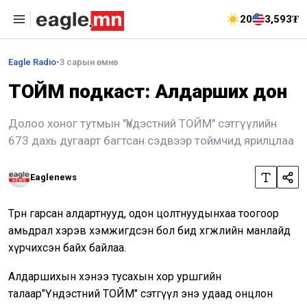
20
3,593₮
Eagle Radio
•
3 сарын өмнө
ТОЙМ подкаст: Алдарших дон
Долоо хоног тутмын "Үндэстний ТОЙМ" сэтгүүлийн
673 дахь дугаарт багтсан сэдвээр тоймчид ярилцлаа
Eaglenews
Төрөн гарсан алдартнууд, одон цолтнуудынхаа тоогоор
амьдрал хэрэв хэмжигдсэн бол бид хөгжлийн манлайд
хүрчихсэн байх байлаа.
Алдаршихын хэнээ тусахын хор уршгийн
талаар"Үндэстний ТОЙМ" сэтгүүл энэ удаад онцлон