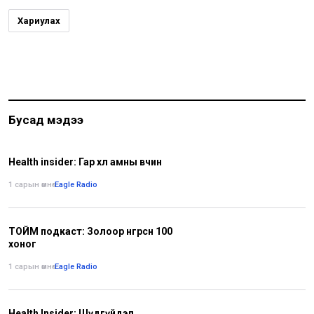
Хариулах
Бусад мэдээ
Health insider: Гар хөл амны өвчин
1 сарын өмнө
•
Eagle Radio
ТОЙМ подкаст: Золоор өнгөрсөн 100
хоног
1 сарын өмнө
•
Eagle Radio
Health Insider: Шүдгүйдэл