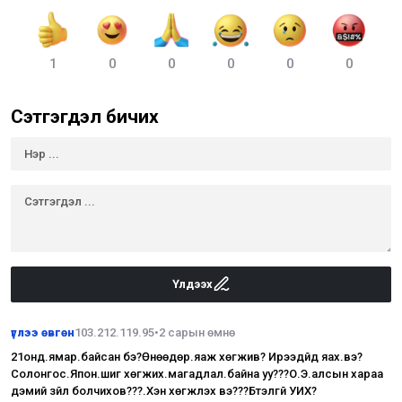
1
0
0
0
0
0
Сэтгэгдэл бичих
Үлдээх
үглээ өвгөн
103.212.119.95
•
2 сарын өмнө
21онд.ямар.байсан бэ?Өнөөдөр.яаж хөгжив? Ирээдүйд яах.вэ?
Солонгос.Япон.шиг хөгжих.магадлал.байна уу???О.Э.алсын хараа
дэмий зүйл болчихов???.Хэн хөгжүүлэх вэ???Бүтэлгүй УИХ?