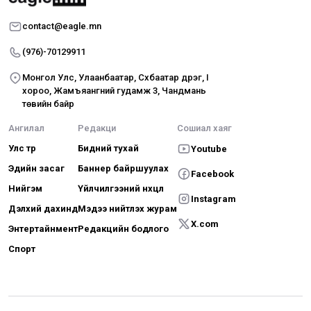
contact@eagle.mn
(976)-70129911
Монгол Улс, Улаанбаатар, Сүхбаатар дүүрэг, I
хороо, Жамъяангүний гудамж 3, Чандмань
төвийн байр
Ангилал
Редакци
Сошиал хаяг
Улс төр
Бидний тухай
Youtube
Эдийн засаг
Баннер байршуулах
Facebook
Нийгэм
Үйлчилгээний нөхцөл
Instagram
Дэлхий дахинд
Мэдээ нийтлэх журам
X.com
Энтертайнмент
Редакцийн бодлого
Спорт