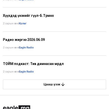
Хүүхдэд үнэнийг өгүүл-Б.Төрмөнх
2 сарын өмнө
•
Урлаг
Радио жиргээ 2026.06.09
2 сарын өмнө
•
Eagle Radio
ТОЙМ подкаст: Тив дамнасан мөрөөдөл
2 сарын өмнө
•
Eagle Radio
Цааш үзэх