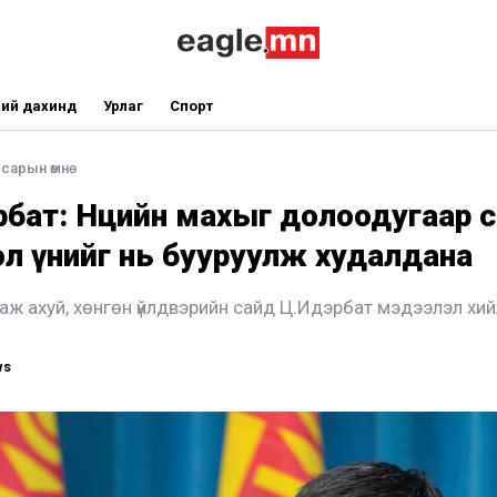
ий дахинд
Урлаг
Спорт
 сарын өмнө
бат: Нөөцийн махыг долоодугаар 
эл үнийг нь бууруулж худалдана
 аж ахуй, хөнгөн үйлдвэрийн сайд Ц.Идэрбат мэдээлэл хи
ws