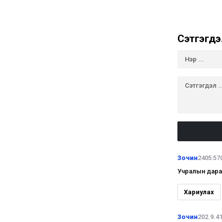
Сэтгэгдэ
Зочин
2405:57
Учралын дараа
Хариулах
Зочин
202.9.4