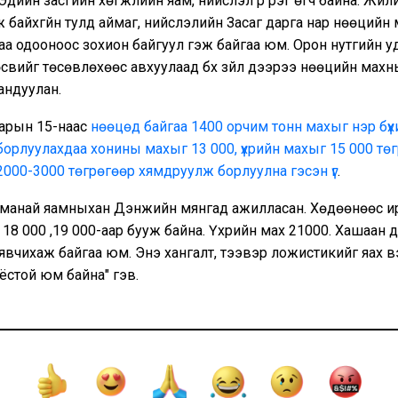
Эдийн засгийн хөгжлийн яам, нийслэл рүү үүрэг өгч байна. Жил
 байхгүйн тулд аймаг, нийслэлийн Засаг дарга нар нөөцийн 
жлаа одооноос зохион байгуул гэж байгаа юм. Орон нутгийн 
свийг төсөвлөхөөс авхуулаад бүх зүйл дээрээ нөөцийн мах
андуулан.
сарын 15-наас
нөөцөд байгаа 1400 орчим тонн махыг нэр бүх
эр борлуулахдаа хонины махыг 13 000, үхрийн махыг 15 000 тө
2000-3000 төгрөгөөр хямдруулж борлуулна гэсэн үг
.
 манай яамныхан Дэнжийн мянгад ажилласан. Хөдөөнөөс и
18 000 ,19 000-аар бууж байна. Үхрийн мах 21000. Хашаан д
вчихаж байгаа юм. Энэ хангалт, тээвэр ложистикийг яах в
 ёстой юм байна" гэв.