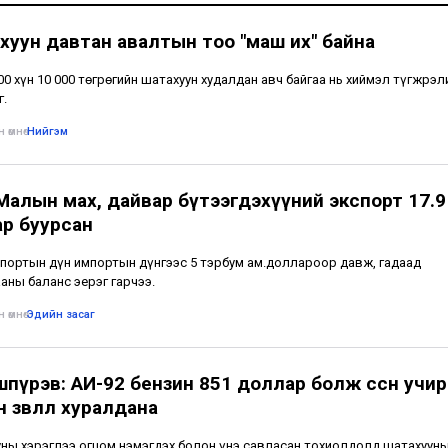
хуун давтан авалтын тоо "маш их" байна
500 хүн 10 000 төгрөгийн шатахуун худалдан авч байгаа нь хиймэл түгжрэл
г.
 өмнө
•
Нийгэм
 Малын мах, дайвар бүтээгдэхүүний экспорт 17.9
ар буурсан
портын дүн импортын дүнгээс 5 тэрбум ам.доллароор давж, гадаад
аны баланс эерэг гарчээ.
 өмнө
•
Эдийн засаг
пүрэв: АИ-92 бензин 851 доллар болж өссөн учир
 зөвлөл хуралдана
ны хэрэглээ огцом нэмэгдэх болон үнэ савласан тохиолдолд шатахууны