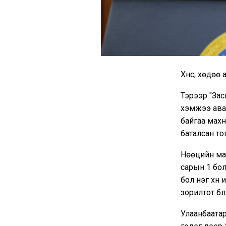
Хүнс, хөдөө
Тэрээр "Зас
хэмжээ авах
байгаа мах
баталсан то
Нөөцийн ма
сарын 1 бо
бол нэг хүн
зорилтот бү
Улаанбаатар