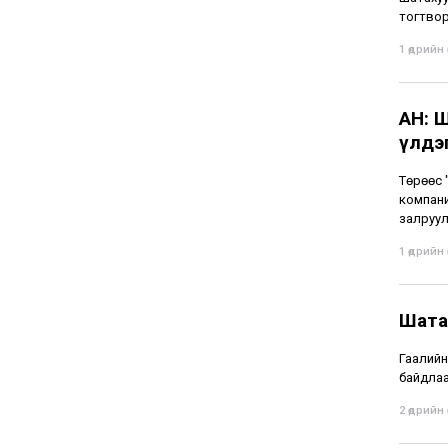
тогтвор
1 өдрийн ө
АН: 
үлдэг
Төрөөс 
компани
залруул
1 өдрийн ө
Шата
Гаалийн
байдлаа
2 өдрийн ө