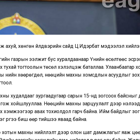
 аж ахуй, хөнгөн үйлдвэрийн сайд Ц.Идэрбат мэдээлэл хийлэ
гийн газрын ээлжит бус хуралдаанаар Үнийн өсөлтөөс эсрэг
 тухай тогтоолын төсөл хэлэлцэж баталлаа. Улаанбаатар хот
ны үнийн хөөрөгдөл, нөөцийн махны хомсдлын асуудлыг зо
гтоол.
хны худалдааг зургаадугаар сарын 15-нд зогсоох байсныг 
лгож хойшлууллаа. Нөөцийн махны зарцуулалт дээр нэлээд 
 их хэмжээгээр авах тохиолдол гарч байна. Ийм байдлыг зог
лэг рүүгээ биш өөр тийшээ яваад байна.
 хотын махны нийлүүлэлт дээр олон шат дамжлагыг яаж цө