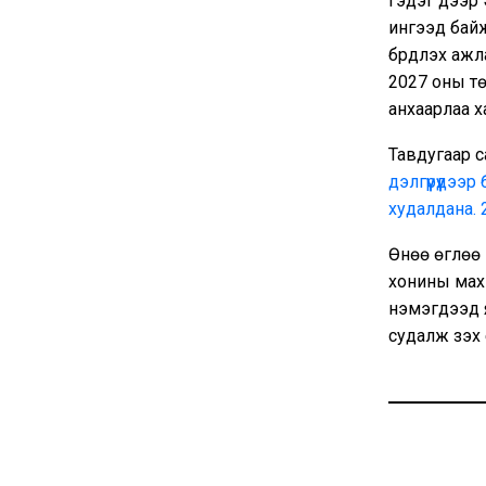
гэдэг дээр 
ингээд байж
бүрдүүлэх а
2027 оны тө
анхаарлаа х
Тавдугаар 
дэлгүүрүүдэ
худалдана. 
Өнөө өглөө
хонины мах 
нэмэгдээд я
судалж үзэх