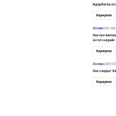
Идэрбатаа ог
Хариулах
Зочин
103.168
Энэ хүн ажлаа
эсгэгч нөхрийг
Хариулах
Зочин
2405:57
Энэ саадыг б
Хариулах