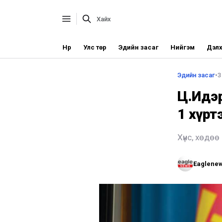
Нүүр
Улс төр
Эдийн засаг
Нийгэм
Дэлх
Эдийн засаг
•
3
Ц.Идэр
1 хүрт
Хүнс, хөдөө
Eaglene