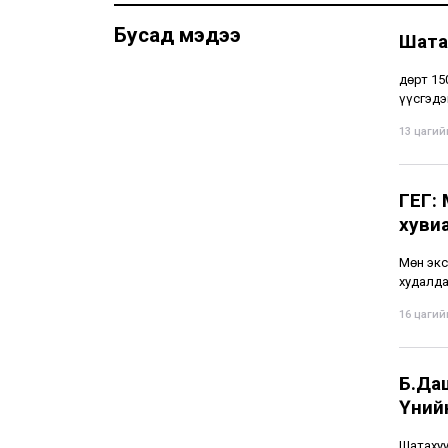
Бусад мэдээ
Шата
Өдөрт 1
үүсгэдэ
13 цагийн
ГЕГ:
хуви
Мөн экс
худалда
16 цагийн
Б.Даш
Үнийн
Шатахуу