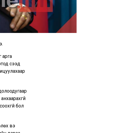
э.
 арга
од үүсээд
хицуулахаар
долоодугаар
анхаарахгүй
соохгүй бол
өлөх вэ