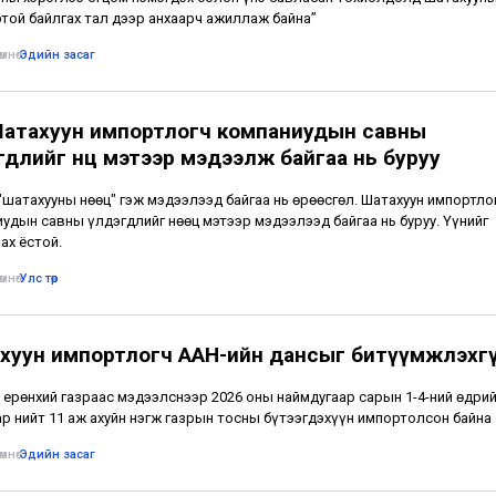
той байлгах тал дээр анхаарч ажиллаж байна”
мнө
•
Эдийн засаг
Шатахуун импортлогч компаниудын савны
длийг нөөц мэтээр мэдээлж байгаа нь буруу
"шатахууны нөөц" гэж мэдээлээд байгаа нь өрөөсгөл. Шатахуун импортло
удын савны үлдэгдлийг нөөц мэтээр мэдээлээд байгаа нь буруу. Үүнийг
ах ёстой.
мнө
•
Улс төр
хуун импортлогч ААН-ийн дансыг битүүмжлэхг
 ерөнхий газраас мэдээлснээр 2026 оны наймдугаар сарын 1-4-ний өдри
р нийт 11 аж ахуйн нэгж газрын тосны бүтээгдэхүүн импортолсон байна
мнө
•
Эдийн засаг