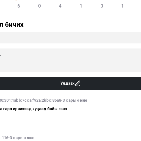
6
0
4
1
0
1
л бичих
Үлдээх
00:301:1abb:7cca:f92a:2bbc:86a8
•
3 сарын өмнө
 гарч ирчихээд хуцаад байж гэнэ
1.116
•
3 сарын өмнө