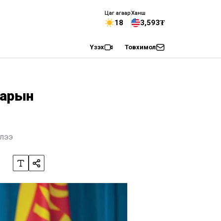
Цаг агаар
Ханш
18
3,593₮
Үзэх
Товхимол
сарын
йлээ