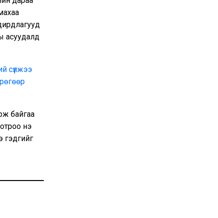
ийн дараа
махаа
удирдлагууд
ны асуудалд
ий сүлжээ
грөгөөр
рж байгаа
отроо үнэ
э гэдгийг