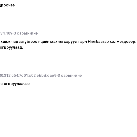
цроочээ
.34.109
•
3 сарын өмнө
 хийж чадаагүйгээс нөөцийн махны хэрүүл гарч Нямбаатар хэлмэгдсээр.
 огцруулаад.
00:312:c54:7c01:c02:ebbd:dae9
•
3 сарын өмнө
ас огцруулаачээ