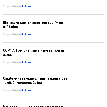
13 цагийн өмнө
•
Нийгэм
Шатахуун давтан авалтын тоо "маш
их" байна
14 цагийн өмнө
•
Нийгэм
COP17: Торгоны замын цувааг хүлээн
авлаа
14 цагийн өмнө
•
Нийгэм
Самбалхүндэв оршуулгын газрын 9.6 га
талбайг чөлөөлж байна
14 цагийн өмнө
•
Нийгэм
Нэг удаад олгох шатахууны хэмжээг