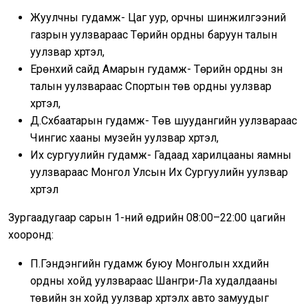
Жуулчны гудамж- Цаг уур, орчны шинжилгээний
газрын уулзвараас Төрийн ордны баруун талын
уулзвар хүртэл,
Ерөнхий сайд Амарын гудамж- Төрийн ордны зүүн
талын уулзвараас Спортын төв ордны уулзвар
хүртэл,
Д.Сүхбаатарын гудамж- Төв шуудангийн уулзвараас
Чингис хааны музейн уулзвар хүртэл,
Их сургуулийн гудамж- Гадаад харилцааны яамны
уулзвараас Монгол Улсын Их Сургуулийн уулзвар
хүртэл
Зургаадугаар сарын 1-ний өдрийн 08:00–22:00 цагийн
хооронд:
П.Гэндэнгийн гудамж буюу Монголын хүүхдийн
ордны хойд уулзвараас Шангри-Ла худалдааны
төвийн зүүн хойд уулзвар хүртэлх авто замуудыг