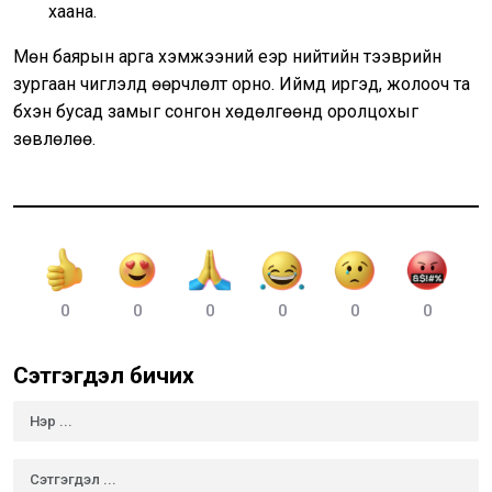
хаана.
Мөн баярын арга хэмжээний үеэр нийтийн тээврийн
зургаан чиглэлд өөрчлөлт орно. Иймд иргэд, жолооч та
бүхэн бусад замыг сонгон хөдөлгөөнд оролцохыг
зөвлөлөө.
0
0
0
0
0
0
Сэтгэгдэл бичих