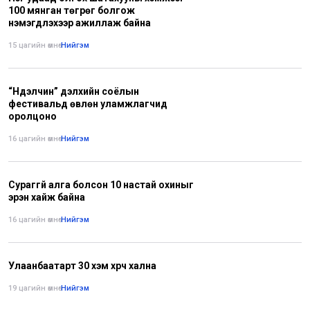
100 мянган төгрөг болгож
нэмэгдүүлэхээр ажиллаж байна
15 цагийн өмнө
•
Нийгэм
“Нүүдэлчин” дэлхийн соёлын
фестивальд өвлөн уламжлагчид
оролцоно
16 цагийн өмнө
•
Нийгэм
Сураггүй алга болсон 10 настай охиныг
эрэн хайж байна
16 цагийн өмнө
•
Нийгэм
Улаанбаатарт 30 хэм хүрч хална
19 цагийн өмнө
•
Нийгэм