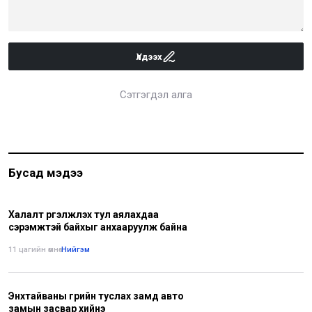
Үлдээх
Сэтгэгдэл алга
Бусад мэдээ
Халалт үргэлжлэх тул аялахдаа
сэрэмжтэй байхыг анхааруулж байна
11 цагийн өмнө
•
Нийгэм
Энхтайваны гүүрийн туслах замд авто
замын засвар хийнэ