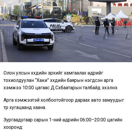
Олон улсын хүүхдийн эрхийг хамгаалах өдрийг
тохиолдуулан “Хаки” хүүхдийн баярын нэгдсэн арга
хэмжээ 10:00 цагаас Д.Сүхбаатарын талбайд эхэлнэ.
Арга хэмжээтэй холбоотойгоор дараах авто замуудыг
түр хугацаанд хаана.
Зургаадугаар сарын 1-ний өдрийн 06:00–20:00 цагийн
хооронд: