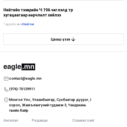
Нийтийн тээврийн Ч:19А чиглэлд түр
хугацаагаар өөрчлөлт хийлээ
1 өдрийн өмнө
•
Нийгэм
Цааш үзэх
contact@eagle.mn
(976)-70129911
Монгол Улс, Улаанбаатар, Сүхбаатар дүүрэг, I
хороо, Жамъяангүний гудамж 3, Чандмань
төвийн байр
Ангилал
Редакци
Сошиал хаяг