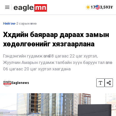
17
3,593₮
Нийгэм
•
2 сарын өмнө
Хүүхдийн баяраар дараах замын
хөдөлгөөнийг хязгаарлана
Гэндэнгийн гудамж өглөө 08 цагаас 22 цаг хүртэл,
Жуулчин Амарын гудамж талбайн зүүн баруун тал өглөө
06 цагаас 20 цаг хүртэл хаагдана
Eaglenews