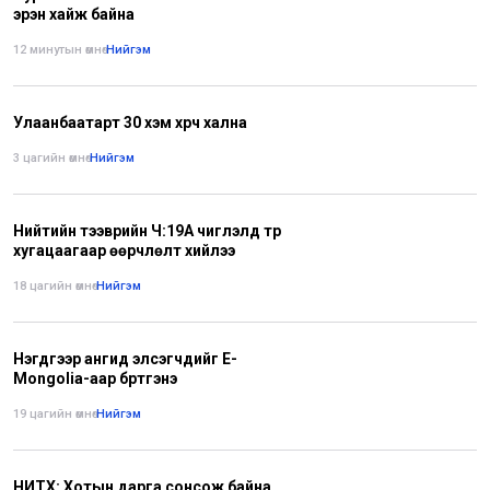
эрэн хайж байна
12 минутын өмнө
•
Нийгэм
Улаанбаатарт 30 хэм хүрч хална
3 цагийн өмнө
•
Нийгэм
Нийтийн тээврийн Ч:19А чиглэлд түр
хугацаагаар өөрчлөлт хийлээ
18 цагийн өмнө
•
Нийгэм
Нэгдүгээр ангид элсэгчдийг E-
Mongolia-аар бүртгэнэ
19 цагийн өмнө
•
Нийгэм
НИТХ: Хотын дарга сонсож байна