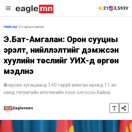
21
3,593₮
Нийгэм
•
2 сарын өмнө
Э.Бат-Амгалан: Орон сууцны
эрэлт, нийлүүлэлтийг дэмжсэн
хуулийн төслийг УИХ-д өргөн
мэдүүлнэ
Өнгөрсөн хугацаанд 140 гаруй мянган өрхөд 11 их
наяд төгрөгийн ипотекийн зээл олгосон байна.
Eaglenews