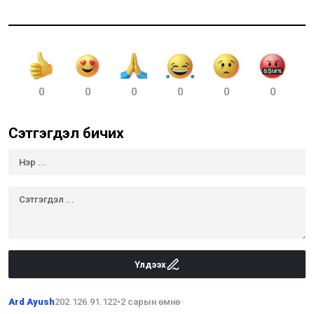
0
0
0
0
0
0
Сэтгэгдэл бичих
Үлдээх
Ard Ayush
202.126.91.122
•
2 сарын өмнө