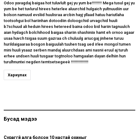
Odoo yuvagdaj baigaa hot tuluvlult gej yu yum be!!!!!!!! Mega tusul gej yu
yum be het tuvlurul hirees heterlee aluurchid hulgaich yultnuudiin uur
bolson namuud evsliid huulisraa arcbin hayj yllaad hatuu hariutlaha
tootsohgui bol hariinhan dotoodiin doloogchid urvagchid huuli
b7schuud ali heduin hirees hetereed baina odoo bid hariin tagnuulch
aian hydagch bolchihood baigaa shariin shashiniix hamt eh ornoo agaar
usaa huvch tsigaa suum gazraa ch chuluulg ariucgaj jinhene turuu
hurildaigaaraa bosgon baiguulah tuuhen tsag ued irlee mongol tumen
mini huuli ysaaz serben mandaj aluurchdaas ami nasnii eruul aj turuh
erhee undsen huuli tusgaar togtnoloo hamgaalan dayan delhiin hun
turulhnuntei negden temtsetsegeeè !!!!!!!!!!!!!!
Хариулах
Бусад мэдээ
Сураггүй алга болсон 10 настай охиныг