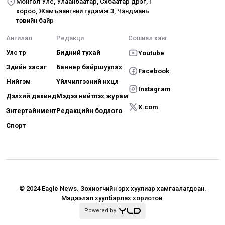
Монгол Улс, Улаанбаатар, Сүхбаатар дүүрэг, I
хороо, Жамъяангүний гудамж 3, Чандмань
төвийн байр
Ангилал
Редакци
Сошиал хаяг
Улс төр
Бидний тухай
Youtube
Эдийн засаг
Баннер байршуулах
Facebook
Нийгэм
Үйлчилгээний нөхцөл
Instagram
Дэлхий дахинд
Мэдээ нийтлэх журам
X.com
Энтертайнмент
Редакцийн бодлого
Спорт
© 2024 Eagle News.
Зохиогчийн эрх хуулиар хамгаалагдсан.
Мэдээлэл хуулбарлах хориотой.
Powered by