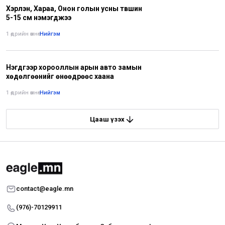
Хэрлэн, Хараа, Онон голын усны түвшин
5-15 см нэмэгджээ
1 өдрийн өмнө
•
Нийгэм
Нэгдүгээр хорооллын арын авто замын
хөдөлгөөнийг өнөөдрөөс хаана
1 өдрийн өмнө
•
Нийгэм
Цааш үзэх
contact@eagle.mn
(976)-70129911