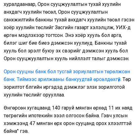
хуралдаанаар, Орон сууцжуулалтын тухай хуулийн
анхдагч хуулийн төсөл, Орон сууцжуулалтын
санхүүжилтийн банкны тухай анхдагч хуулийн төсөл гэсэн
хоёр хуулийн төслийг Засгийн газарт хэлэлцүүлж, УИХ-д
өргөн мэдүүлэхээр тогтсон. Энэ хоёр хууль бол арга,
билэг шиг бие биеэ дэмжсэн хуулиуд. Банкны тухай
хууль бол эрэлт буюу эх үүсвэрийг дэмжсэн хууль бол
Орон сууцжуулалтын хууль нийлүүлэлт талыг дэмжсэн.
Орон сууцны банк бол тусгай зориулалтын төрөлжсөн
банк. Тиймээс арилжааны банкуудтай өрсөлдөхгүй.
Төр
зорилтот бүлгийн иргэдэд дэмжлэг үзүүлэх зорилготой
хуулийн төслийг орууллаа.
Өнгөрсөн хугацаанд 140 гаруй мянган өрхөд 11 их наяд
төгрөгийн ипотекийн зээл олгосон байна. Гэвч улсын
хэмжээнд 47 мянган өрх орон сууцанд орох хүлээлттэй
байна" гэв.