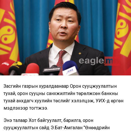
Засгийн газрын хуралдаанаар Орон сууцжуулалтын
тухай, орон сууцны санхүүжилтийн төрөлжсөн банкны
тухай анхдагч хуулийн төслийг хэлэлцэж, УИХ-д өргөн
мэдүүлэхээр тогтжээ.
Энэ талаар Хот байгуулалт, барилга, орон
сууцжуулалтын сайд Э.Бат-Амгалан "Өнөөдрийн