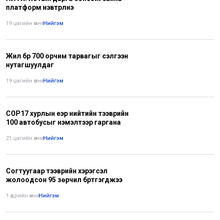
платформ нэвтрүүлнэ
19 цагийн өмнө
•
Нийгэм
Жил бүр 700 орчим тарвагыг сэлгээн
нутагшуулдаг
19 цагийн өмнө
•
Нийгэм
СОР17 хурлын үеэр нийтийн тээврийн
100 автобусыг нэмэлтээр гаргана
21 цагийн өмнө
•
Нийгэм
Согтуугаар тээврийн хэрэгсэл
жолоодсон 95 зөрчил бүртгэгджээ
1 өдрийн өмнө
•
Нийгэм