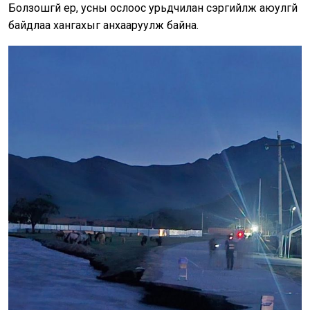
Болзошгүй үер, усны ослоос урьдчилан сэргийлж аюулгүй
байдлаа хангахыг анхааруулж байна.