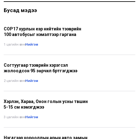
Бусад мэдээ
СОР17 хурлын үеэр нийтийн тээврийн
100 автобусыг нэмэлтээр гаргана
1 цагийн өмнө
•
Нийгэм
Согтуугаар тээврийн хэрэгсэл
жолоодсон 95 зөрчил бүртгэгджээ
2 цагийн өмнө
•
Нийгэм
Хэрлэн, Хараа, Онон голын усны түвшин
5-15 см нэмэгджээ
3 цагийн өмнө
•
Нийгэм
Нэгдүгээр хорооллын арын авто замын