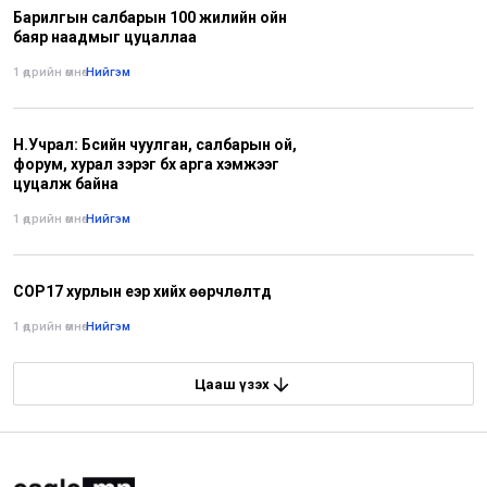
Барилгын салбарын 100 жилийн ойн
баяр наадмыг цуцаллаа
1 өдрийн өмнө
•
Нийгэм
Н.Учрал: Бүсийн чуулган, салбарын ой,
форум, хурал зэрэг бүх арга хэмжээг
цуцалж байна
1 өдрийн өмнө
•
Нийгэм
СОР17 хурлын үеэр хийх өөрчлөлтүүд
1 өдрийн өмнө
•
Нийгэм
Цааш үзэх