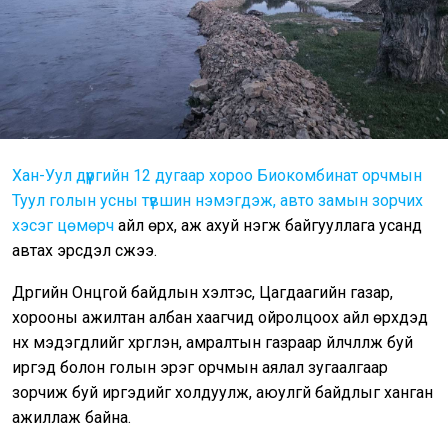
Хан-Уул дүүргийн 12 дугаар хороо Биокомбинат орчмын
Туул голын усны түвшин нэмэгдэж, авто замын зорчих
хэсэг цөмөрч
айл өрх, аж ахуй нэгж байгууллага усанд
автах эрсдэл үүсжээ.
Дүүргийн Онцгой байдлын хэлтэс, Цагдаагийн газар,
хорооны ажилтан албан хаагчид ойролцоох айл өрхүүдэд
нүүх мэдэгдлийг хүргүүлэн, амралтын газраар үйлчлүүлж буй
иргэд болон голын эрэг орчмын аялал зугаалгаар
зорчиж буй иргэдийг холдуулж, аюулгүй байдлыг ханган
ажиллаж байна.