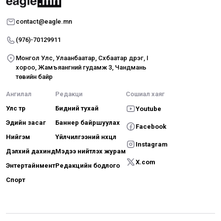
contact@eagle.mn
(976)-70129911
Монгол Улс, Улаанбаатар, Сүхбаатар дүүрэг, I
хороо, Жамъяангүний гудамж 3, Чандмань
төвийн байр
Ангилал
Редакци
Сошиал хаяг
Улс төр
Бидний тухай
Youtube
Эдийн засаг
Баннер байршуулах
Facebook
Нийгэм
Үйлчилгээний нөхцөл
Instagram
Дэлхий дахинд
Мэдээ нийтлэх журам
X.com
Энтертайнмент
Редакцийн бодлого
Спорт