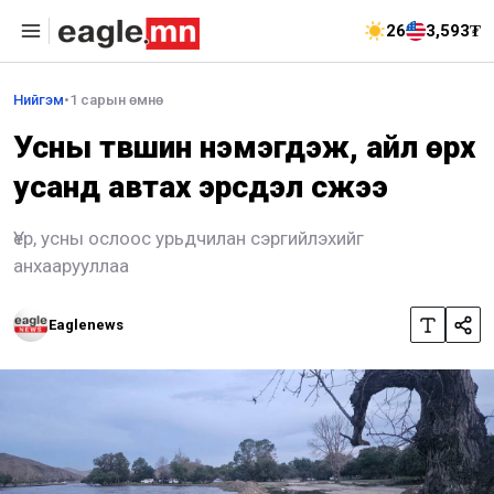
26
3,593₮
Нийгэм
•
1 сарын өмнө
Усны түвшин нэмэгдэж, айл өрх
усанд автах эрсдэл үүсжээ
Үер, усны ослоос урьдчилан сэргийлэхийг
анхаарууллаа
Eaglenews