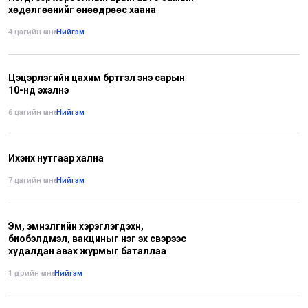
хөдөлгөөнийг өнөөдрөөс хаана
4 цагийн өмнө
•
Нийгэм
Цэцэрлэгийн цахим бүртгэл энэ сарын
10-нд эхэлнэ
6 цагийн өмнө
•
Нийгэм
Ихэнх нутгаар хална
7 цагийн өмнө
•
Нийгэм
Эм, эмнэлгийн хэрэглэгдэхүүн,
биобэлдмэл, вакциныг нэг эх үүсвэрээс
худалдан авах журмыг баталлаа
1 өдрийн өмнө
•
Нийгэм