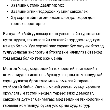
Зээлийн батлан даалт гаргах;
Зээлийн хүүгийн тодорхой хувийг санхүүжүүлэх;
Эд хөрөнгийн түргэвчилсэн элэгдэл хорогдол
тооцох зэрэг орно.
Виртуал бүс байгуулснаар олон улсын сайн туршлагыг
нутагшуулж, технологийн хөгжлийг хурдасгахад хувь
нэмэр болно. Уул уурхайгаас хараат бус оюуны бүтээлд
тулгуурласан экспортын бүтээгдэхүүн, үйлчилгээ бүтээхэд
том алхам болно гэж үзэж байна.
Монгол Улсад мэдээллийн технологийн чиглэлийн
компаниудын ихэнх нь бусад улс орны компаниудтай
харьцуулахад бүрэн төлөвшиж амжаагүй, гарааны
хэлбэртэй байна. Энэ нь манай улсын хувьд хөрөнгө
оруулалтын таатай нөхцөл, төрөөс үзүүлэх дэмжлэг,
санхүүжилт дутмаг байгаагаас мэдээллийн технологийн
гарааны компаниуд бусад улс орны хурдасгуур