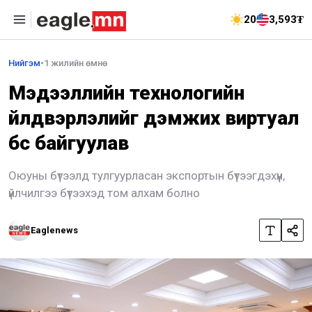
20
3,593₮
Нийгэм
•
1 жилийн өмнө
Мэдээллийн технологийн
үйлдвэрлэлийг дэмжих виртуал
бүс байгуулав
Оюуны бүтээлд тулгуурласан экспортын бүтээгдэхүүн,
үйлчилгээ бүтээхэд том алхам болно
Eaglenews