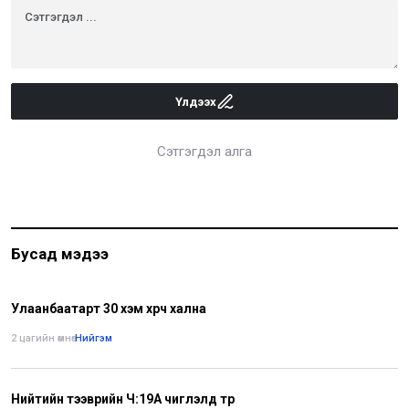
Үлдээх
Сэтгэгдэл алга
Бусад мэдээ
Улаанбаатарт 30 хэм хүрч хална
2 цагийн өмнө
•
Нийгэм
Нийтийн тээврийн Ч:19А чиглэлд түр