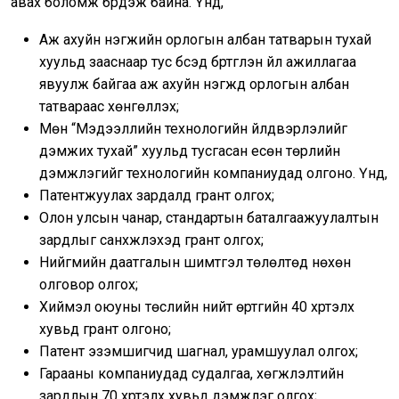
авах боломж бүрдэж байна. Үүнд,
Аж ахуйн нэгжийн орлогын албан татварын тухай
хуульд зааснаар тус бүсэд бүртгүүлэн үйл ажиллагаа
явуулж байгаа аж ахуйн нэгжүүд орлогын албан
татвараас хөнгөлүүлэх;
Мөн “Мэдээллийн технологийн үйлдвэрлэлийг
дэмжих тухай” хуульд тусгасан есөн төрлийн
дэмжлэгийг технологийн компаниудад олгоно. Үүнд,
Патентжуулах зардалд грант олгох;
Олон улсын чанар, стандартын баталгаажуулалтын
зардлыг санхүүжүүлэхэд грант олгох;
Нийгмийн даатгалын шимтгэл төлөлтөд нөхөн
олговор олгох;
Хиймэл оюуны төслийн нийт өртгийн 40 хүртэлх
хувьд грант олгоно;
Патент эзэмшигчид шагнал, урамшуулал олгох;
Гарааны компаниудад судалгаа, хөгжүүлэлтийн
зардлын 70 хүртэлх хувьд дэмжлэг олгох;