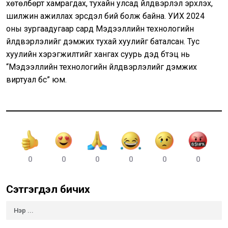
хөтөлбөрт хамрагдах, тухайн улсад үйлдвэрлэл эрхлэх,
шилжин ажиллах эрсдэл бий болж байна. УИХ 2024
оны зургаадугаар сард Мэдээллийн технологийн
үйлдвэрлэлийг дэмжих тухай хуулийг баталсан. Тус
хуулийн хэрэгжилтийг хангах суурь дэд бүтэц нь
“Мэдээллийн технологийн үйлдвэрлэлийг дэмжих
виртуал бүс” юм.
0
0
0
0
0
0
Сэтгэгдэл бичих