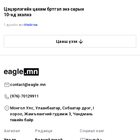
Цэцэрлэгийн цахим бүртгэл энэ сарын
10-нд эхэлнэ
1 өдрийн өмнө
•
Нийгэм
Цааш үзэх
contact@eagle.mn
(976)-70129911
Монгол Улс, Улаанбаатар, Сүхбаатар дүүрэг, I
хороо, Жамъяангүний гудамж 3, Чандмань
төвийн байр
Ангилал
Редакци
Сошиал хаяг
Улс төр
Бидний тухай