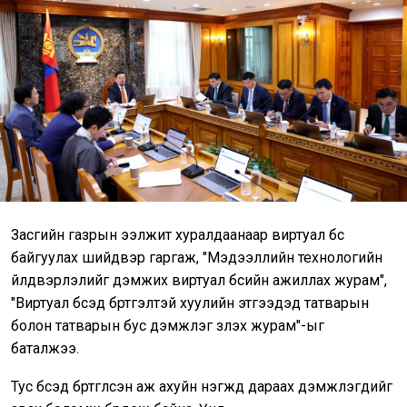
Засгийн газрын ээлжит хуралдаанаар виртуал бүс
байгуулах шийдвэр гаргаж, "Мэдээллийн технологийн
үйлдвэрлэлийг дэмжих виртуал бүсийн ажиллах журам",
"Виртуал бүсэд бүртгэлтэй хуулийн этгээдэд татварын
болон татварын бус дэмжлэг үзүүлэх журам"-ыг
баталжээ.
Тус бүсэд бүртгүүлсэн аж ахуйн нэгжүүд дараах дэмжлэгүүдийг