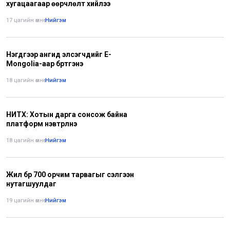
хугацаагаар өөрчлөлт хийлээ
17 цагийн өмнө
•
Нийгэм
Нэгдүгээр ангид элсэгчдийг E-
Mongolia-аар бүртгэнэ
18 цагийн өмнө
•
Нийгэм
НИТХ: Хотын дарга сонсож байна
платформ нэвтрүүлнэ
18 цагийн өмнө
•
Нийгэм
Жил бүр 700 орчим тарвагыг сэлгээн
нутагшуулдаг
19 цагийн өмнө
•
Нийгэм