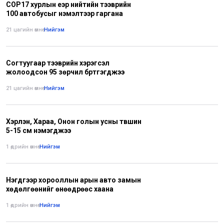
СОР17 хурлын үеэр нийтийн тээврийн
100 автобусыг нэмэлтээр гаргана
21 цагийн өмнө
•
Нийгэм
Согтуугаар тээврийн хэрэгсэл
жолоодсон 95 зөрчил бүртгэгджээ
21 цагийн өмнө
•
Нийгэм
Хэрлэн, Хараа, Онон голын усны түвшин
5-15 см нэмэгджээ
1 өдрийн өмнө
•
Нийгэм
Нэгдүгээр хорооллын арын авто замын
хөдөлгөөнийг өнөөдрөөс хаана
1 өдрийн өмнө
•
Нийгэм