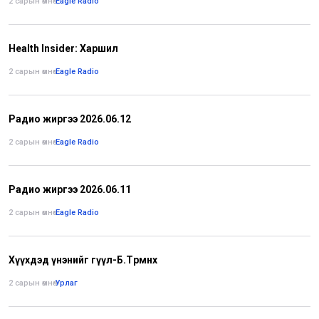
2 сарын өмнө
•
Eagle Radio
Health Insider: Харшил
2 сарын өмнө
•
Eagle Radio
Радио жиргээ 2026.06.12
2 сарын өмнө
•
Eagle Radio
Радио жиргээ 2026.06.11
2 сарын өмнө
•
Eagle Radio
Хүүхдэд үнэнийг өгүүл-Б.Төрмөнх
2 сарын өмнө
•
Урлаг