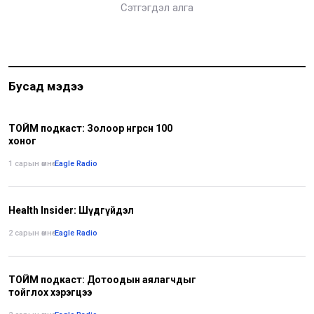
Сэтгэгдэл алга
Бусад мэдээ
ТОЙМ подкаст: Золоор өнгөрсөн 100
хоног
1 сарын өмнө
•
Eagle Radio
Health Insider: Шүдгүйдэл
2 сарын өмнө
•
Eagle Radio
ТОЙМ подкаст: Дотоодын аялагчдыг
тойглох хэрэгцээ