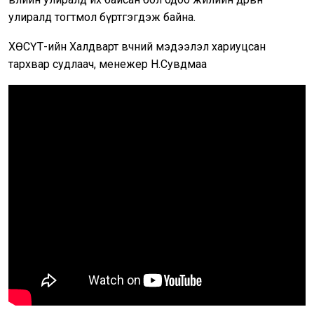
улиралд тогтмол бүртгэгдэж байна.
ХӨСҮТ-ийн Халдварт өвчний мэдээлэл хариуцсан
тархвар судлаач, менежер Н.Сувдмаа