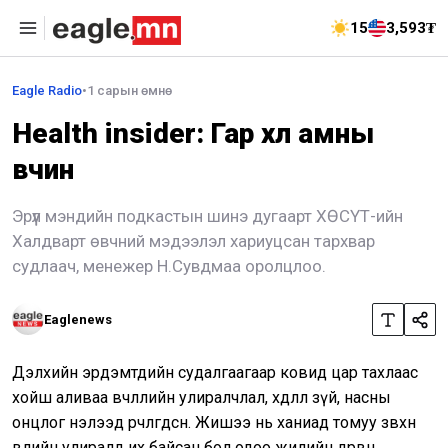
15
3,593₮
Eagle Radio
•
1 сарын өмнө
Health insider: Гар хөл амны
өвчин
Эрүүл мэндийн подкастын шинэ дугаарт ХӨСҮТ-ийн
Халдварт өвчний мэдээлэл хариуцсан тархвар
судлаач, менежер Н.Сувдмаа оролцлоо.
Eaglenews
Дэлхийн эрдэмтдийн судалгаагаар ковид цар тахлаас
хойш аливаа өвчлөлийн улиралчлал, хөдлөл зүй, насны
онцлог нэлээд өөрчлөгдсөн. Жишээ нь ханиад томуу зөвхөн
өвлийн улиралд их байсан бол одоо жилийн дөрвөн