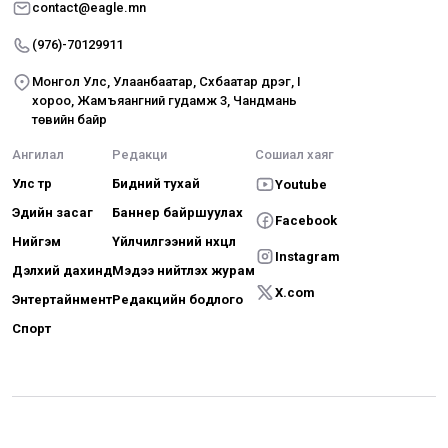
contact@eagle.mn
(976)-70129911
Монгол Улс, Улаанбаатар, Сүхбаатар дүүрэг, I
хороо, Жамъяангүний гудамж 3, Чандмань
төвийн байр
Ангилал
Редакци
Сошиал хаяг
Улс төр
Бидний тухай
Youtube
Эдийн засаг
Баннер байршуулах
Facebook
Нийгэм
Үйлчилгээний нөхцөл
Instagram
Дэлхий дахинд
Мэдээ нийтлэх журам
X.com
Энтертайнмент
Редакцийн бодлого
Спорт