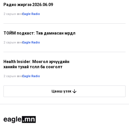
Радио жиргээ 2026.06.09
2 сарын өмнө
•
Eagle Radio
ТОЙМ подкаст: Тив дамнасан мөрөөдөл
2 сарын өмнө
•
Eagle Radio
Health Insider: Монгол эрчүүдийн
ханийн тухай төсөөлөл ба сонголт
2 сарын өмнө
•
Eagle Radio
Цааш үзэх