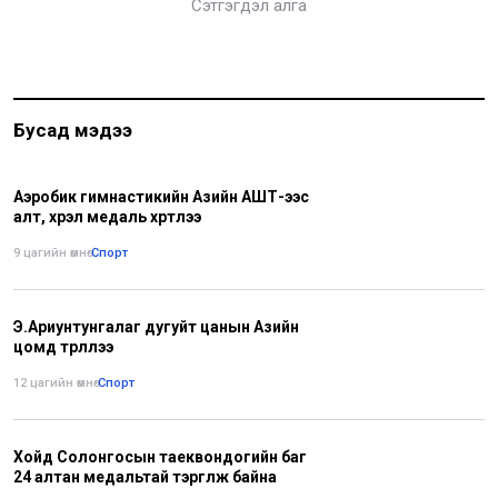
Сэтгэгдэл алга
Бусад мэдээ
Аэробик гимнастикийн Азийн АШТ-ээс
алт, хүрэл медаль хүртлээ
9 цагийн өмнө
•
Спорт
Э.Ариунтунгалаг дугуйт цанын Азийн
цомд түрүүллээ
12 цагийн өмнө
•
Спорт
Хойд Солонгосын таеквондогийн баг
24 алтан медальтай тэргүүлж байна