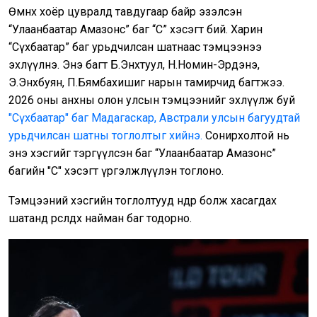
Өмнөх хоёр цувралд тавдугаар байр эзэлсэн
“Улаанбаатар Амазонс” баг “С” хэсэгт бий. Харин
“Сүхбаатар” баг урьдчилсан шатнаас тэмцээнээ
эхлүүлнэ. Энэ багт Б.Энхтуул, Н.Номин-Эрдэнэ,
Э.Энхбуян, П.Бямбахишиг нарын тамирчид багтжээ.
2026 оны анхны олон улсын тэмцээнийг эхлүүлж буй
"Сүхбаатар" баг Мадагаскар, Австрали улсын багуудтай
урьдчилсан шатны тоглолтыг хийнэ.
Сонирхолтой нь
энэ хэсгийг тэргүүлсэн баг “Улаанбаатар Амазонс”
багийн "С" хэсэгт үргэлжлүүлэн тоглоно.
Тэмцээний хэсгийн тоглолтууд өнөөдөр болж хасагдах
шатанд өрсөлдөх найман баг тодорно.