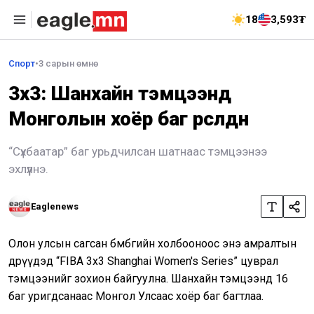
18
3,593₮
Спорт
•
3 сарын өмнө
3x3: Шанхайн тэмцээнд
Монголын хоёр баг өрсөлдөнө
“Сүхбаатар” баг урьдчилсан шатнаас тэмцээнээ
эхлүүлнэ.
Eaglenews
Олон улсын сагсан бөмбөгийн холбооноос энэ амралтын
өдрүүдэд “FIBA 3x3 Shanghai Women's Series” цуврал
тэмцээнийг зохион байгуулна. Шанхайн тэмцээнд 16
баг уригдсанаас Монгол Улсаас хоёр баг багтлаа.