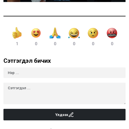
1
0
0
0
0
0
Сэтгэгдэл бичих
Үлдээх