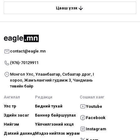
Цааш үзэх
contact@eagle.mn
(976)-70129911
Монгол Улс, Улаанбаатар, Сүхбаатар дүүрэг, I
хороо, Жамъяангүний гудамж 3, Чандмань
төвийн байр
Ангилал
Редакци
Сошиал хаяг
Улс төр
Бидний тухай
Youtube
Эдийн засаг
Баннер байршуулах
Facebook
Нийгэм
Үйлчилгээний нөхцөл
Instagram
Дэлхий дахинд
Мэдээ нийтлэх журам