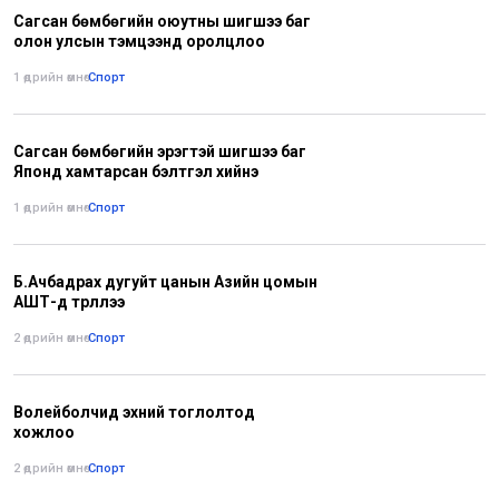
Сагсан бөмбөгийн оюутны шигшээ баг
олон улсын тэмцээнд оролцлоо
1 өдрийн өмнө
•
Спорт
Сагсан бөмбөгийн эрэгтэй шигшээ баг
Японд хамтарсан бэлтгэл хийнэ
1 өдрийн өмнө
•
Спорт
Б.Ачбадрах дугуйт цанын Азийн цомын
АШТ-д түрүүллээ
2 өдрийн өмнө
•
Спорт
Волейболчид эхний тоглолтод
хожлоо
2 өдрийн өмнө
•
Спорт