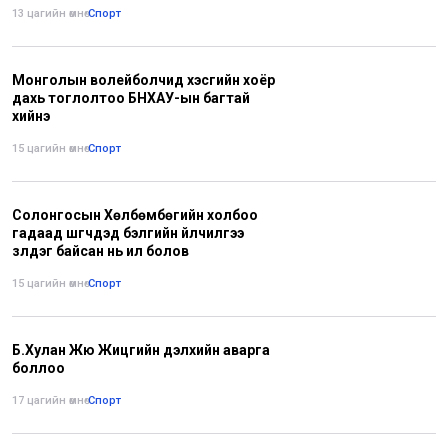
13 цагийн өмнө
•
Спорт
Монголын волейболчид хэсгийн хоёр
дахь тоглолтоо БНХАУ-ын багтай
хийнэ
15 цагийн өмнө
•
Спорт
Солонгосын Хөлбөмбөгийн холбоо
гадаад шүүгчдэд бэлгийн үйлчилгээ
үзүүлдэг байсан нь ил болов
15 цагийн өмнө
•
Спорт
Б.Хулан Жюү Жицүгийн дэлхийн аварга
боллоо
17 цагийн өмнө
•
Спорт