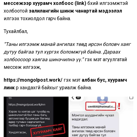
мессежээр хуурамч холбоос (link)
бүхий илгээмжтэй
холбоотой
залилангийн шинж чанартай мэдээлэл
илгээх тохиолдол гарч байна.
Тухайлбал,
“Таны илгээмж манай ангилах төвд ирсэн боловч хаяг
дутуу байгаа тул хүргэх боломжгүй байна. Дараах
холбоосоор хаягаа шинэчилнэ үү.”
гэх мэт агуулгатай
мессеж илгээж,
https://mongolpost.work/
гэх мэт
албан бус, хуурамч
линк
рүү хандахгүй байхыг уриалж байна.