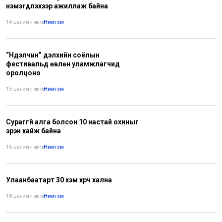
нэмэгдүүлэхээр ажиллаж байна
14 цагийн өмнө
•
Нийгэм
“Нүүдэлчин” дэлхийн соёлын
фестивальд өвлөн уламжлагчид
оролцоно
15 цагийн өмнө
•
Нийгэм
Сураггүй алга болсон 10 настай охиныг
эрэн хайж байна
16 цагийн өмнө
•
Нийгэм
Улаанбаатарт 30 хэм хүрч хална
18 цагийн өмнө
•
Нийгэм