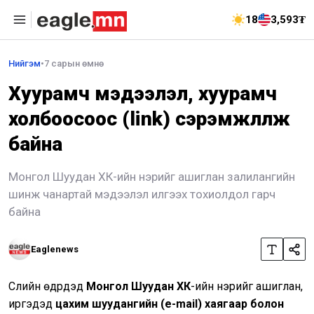
18
3,593₮
Нийгэм
•
7 сарын өмнө
Хуурамч мэдээлэл, хуурамч
холбоосоос (link) сэрэмжлүүлж
байна
Монгол Шуудан ХК-ийн нэрийг ашиглан залилангийн
шинж чанартай мэдээлэл илгээх тохиолдол гарч
байна
Eaglenews
Сүүлийн өдрүүдэд
Монгол Шуудан ХК
-ийн нэрийг ашиглан,
иргэдэд
цахим шуудангийн (e-mail) хаягаар болон