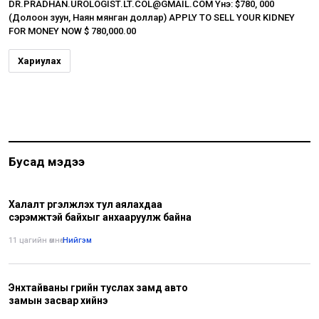
DR.PRADHAN.UROLOGIST.LT.COL@GMAIL.COM Yнэ: $780, 000
(Долоон зуун, Наян мянган доллар) APPLY TO SELL YOUR KIDNEY
FOR MONEY NOW $ 780,000.00
Хариулах
Бусад мэдээ
Халалт үргэлжлэх тул аялахдаа
сэрэмжтэй байхыг анхааруулж байна
11 цагийн өмнө
•
Нийгэм
Энхтайваны гүүрийн туслах замд авто
замын засвар хийнэ