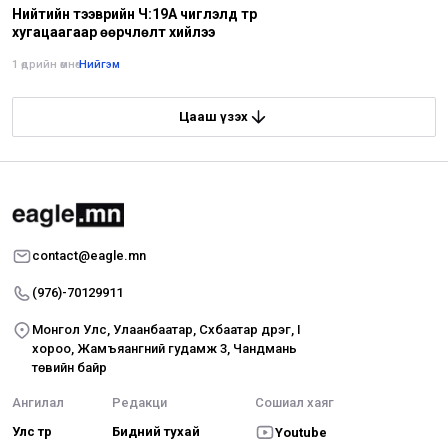
Нийтийн тээврийн Ч:19А чиглэлд түр
хугацаагаар өөрчлөлт хийлээ
1 өдрийн өмнө
•
Нийгэм
Цааш үзэх
contact@eagle.mn
(976)-70129911
Монгол Улс, Улаанбаатар, Сүхбаатар дүүрэг, I
хороо, Жамъяангүний гудамж 3, Чандмань
төвийн байр
Ангилал
Редакци
Сошиал хаяг
Улс төр
Бидний тухай
Youtube