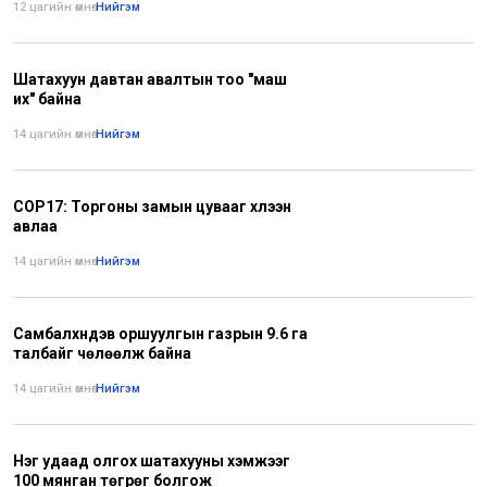
12 цагийн өмнө
•
Нийгэм
Шатахуун давтан авалтын тоо "маш
их" байна
14 цагийн өмнө
•
Нийгэм
COP17: Торгоны замын цувааг хүлээн
авлаа
14 цагийн өмнө
•
Нийгэм
Самбалхүндэв оршуулгын газрын 9.6 га
талбайг чөлөөлж байна
14 цагийн өмнө
•
Нийгэм
Нэг удаад олгох шатахууны хэмжээг
100 мянган төгрөг болгож