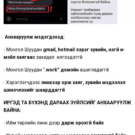
Анхааруулж мэдэгдэхэд:
·
Монгол Шуудан
gmail, hotmail зэрэг хувийн, үнэгүй и-
мэйл хаягаас
захидал илгээдэггүй
·
Монгол Шуудан “
.work” домэйн
ашигладаггүй
·
Хэрэглэгчдээс
линкээр орж хаяг, хувийн мэдээлэл
шинэчлэхийг шаарддаггүй
ИРГЭД ТА БҮХЭНД ДАРААХ ЗҮЙЛСИЙГ АНХААРУУЛЖ
БАЙНА:
·
Ийм төрлийн линк дээр
дарж орохгүй байх