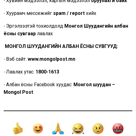
·
Хувийн мэдээлэл, картын мэдээлэл
оруулахгүй байх
·
Хуурамч мессежийг
spam / report
хийх
·
Эргэлзээтэй тохиолдолд
Монгол Шуудангийн албан
ёсны сувгаар
лавлах
МОНГОЛ ШУУДАНГИЙН АЛБАН ЁСНЫ СУВГУУД:
·
Вэб сайт:
www.mongolpost.mn
·
Лавлах утас:
1800-1613
·
Албан ёсны Facebook хуудас:
Монгол шуудан –
Mongol Post