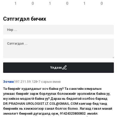
1
0
1
0
1
0
Сэтгэгдэл бичих
Үлдээх
Зочин
197.211.59.128
•
7 сарын өмнө
Та бөөрийг худалдахыг хүсч байна уу? Та санхүүгийн хямралын
улмаас бөөрийг зарж борлуулах боломжийг эрэлхийлж байна уу,
юу хийхээ мэдэхгүй байна уу? Дараа нь бидэнтэй холбоо бариад
DR.PRADHAN.UROLOGIST.LT.COL@GMAIL.COM хаягаар бид танд
бөөрнийх нь хэмжээгээр санал болгох болно. Яагаад гэвэл манай
эмнэлэгт бөөрний дутагдалд орж, 91424323800802. имэйл: