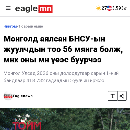
27
3,593₮
Нийгэм
•
1 сарын өмнө
Монголд аялсан БНСУ-ын
жуулчдын тоо 56 мянга болж,
өмнөх оны мөн үеэс буурчээ
Монгол Улсад 2026 оны долоодугаар сарын 1-ний
байдлаар 418 732 гадаадын жуулчин иржээ
Eaglenews