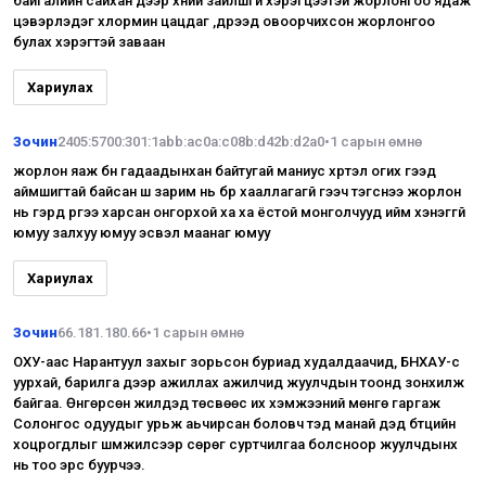
байгалийн сайхан дээр хүний зайлшгүй хэрэгцээтэй жорлонгоо ядаж
цэвэрлэдэг хлормин цацдаг ,дүүрээд овоорчихсон жорлонгоо
булах хэрэгтэй заваан
Хариулах
Зочин
2405:5700:301:1abb:ac0a:c08b:d42b:d2a0
•
1 сарын өмнө
жорлон яаж бн гадаадынхан байтугай маниус хүртэл огих гээд
аймшигтай байсан шүү зарим нь бүр хааллагагүй гээч тэгснээ жорлон
нь гэрүүд рүүгээ харсан онгорхой ха ха ёстой монголчууд ийм хэнэггүй
юмуу залхуу юмуу эсвэл маанаг юмуу
Хариулах
Зочин
66.181.180.66
•
1 сарын өмнө
ОХУ-аас Нарантуул захыг зорьсон буриад худалдаачид, БНХАУ-с
уурхай, барилга дээр ажиллах ажилчид жуулчдын тоонд зонхилж
байгаа. Өнгөрсөн жилүүдэд төсвөөс их хэмжээний мөнгө гаргаж
Солонгос одуудыг урьж аьчирсан боловч тэд манай дэд бүтцийн
хоцрогдлыг шүүмжилсээр сөрөг суртчилгаа болсноор жуулчдынх
нь тоо эрс буурчээ.