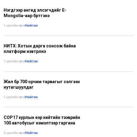
Нэгдүгээр ангид элсэгчдийг E-
Mongolia-аар бүртгэнэ
1 цагийн өмнө
•
Нийгэм
НИТХ: Хотын дарга сонсож байна
платформ нэвтрүүлнэ
1 цагийн өмнө
•
Нийгэм
Жил бүр 700 орчим тарвагыг сэлгээн
нутагшуулдаг
1 цагийн өмнө
•
Нийгэм
СОР17 хурлын үеэр нийтийн тээврийн
100 автобусыг нэмэлтээр гаргана
3 цагийн өмнө
•
Нийгэм