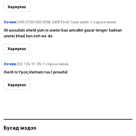
Хариулах
Зочин
2405:5700:300:339b:2d0f:fea6:1aae:aa6e
•
1 сарын өмнө
00 asuudals eheld yum ni unetei bas amraltin gazar tenger hadsan
unetei bhad hen ireh we de
Хариулах
Зочин
202.126.91.95
•
1 сарын өмнө
Ihenh ni Ypon,Vietnam ruu l yvnashd
Хариулах
Бусад мэдээ