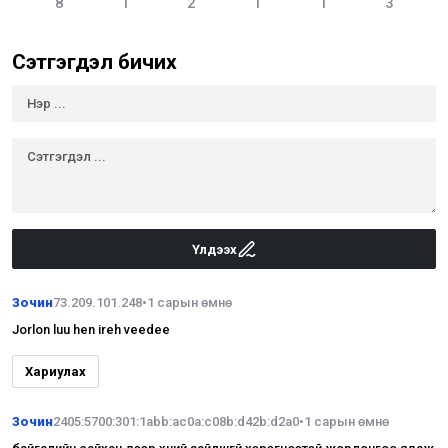
8
1
2
1
1
3
Сэтгэгдэл бичих
Үлдээх
Зочин
73.209.101.248
•
1 сарын өмнө
Jorlon luu hen ireh veedee
Хариулах
Зочин
2405:5700:301:1abb:ac0a:c08b:d42b:d2a0
•
1 сарын өмнө