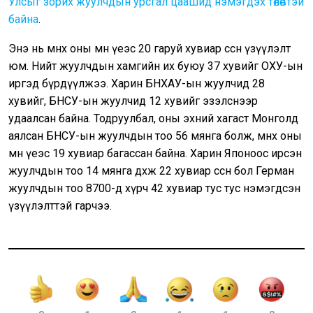
Улсыг зорих жуулчдын урсгал цаашид нэмэгдэх төлөвтэй
байна
.
Энэ нь өмнөх оны мөн үеэс 20 гаруй хувиар өссөн үзүүлэлт
юм. Нийт жуулчдын хамгийн их буюу 37 хувийг ОХУ-ын
иргэд бүрдүүлжээ. Харин БНХАУ-ын жуулчид 28
хувийг, БНСУ-ын жуулчид 12 хувийг эзэлснээр
удаалсан байна. Тодруулбал, оны эхний хагаст Монголд
аялсан БНСУ-ын жуулчдын тоо 56 мянга болж, өмнөх оны
мөн үеэс 19 хувиар багассан байна. Харин Японоос ирсэн
жуулчдын тоо 14 мянга дөхөж 22 хувиар өссөн бол Герман
жуулчдын тоо 8700-д хүрч 42 хувиар тус тус нэмэгдсэн
үзүүлэлттэй гарчээ.