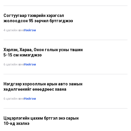
Согтуугаар тээврийн хэрэгсэл
жолоодсон 95 зөрчил бүртгэгджээ
4 цагийн өмнө
•
Нийгэм
Хэрлэн, Хараа, Онон голын усны түвшин
5-15 см нэмэгджээ
6 цагийн өмнө
•
Нийгэм
Нэгдүгээр хорооллын арын авто замын
хөдөлгөөнийг өнөөдрөөс хаана
6 цагийн өмнө
•
Нийгэм
Цэцэрлэгийн цахим бүртгэл энэ сарын
10-нд эхэлнэ