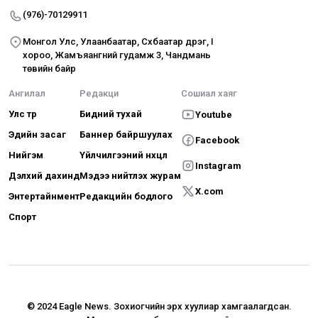
(976)-70129911
Монгол Улс, Улаанбаатар, Сүхбаатар дүүрэг, I
хороо, Жамъяангүний гудамж 3, Чандмань
төвийн байр
Ангилал
Редакци
Сошиал хаяг
Улс төр
Бидний тухай
Youtube
Эдийн засаг
Баннер байршуулах
Facebook
Нийгэм
Үйлчилгээний нөхцөл
Instagram
Дэлхий дахинд
Мэдээ нийтлэх журам
X.com
Энтертайнмент
Редакцийн бодлого
Спорт
© 2024 Eagle News.
Зохиогчийн эрх хуулиар хамгаалагдсан.