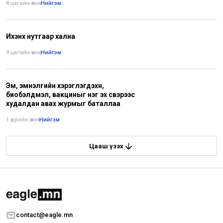
8 цагийн өмнө
•
Нийгэм
Ихэнх нутгаар хална
9 цагийн өмнө
•
Нийгэм
Эм, эмнэлгийн хэрэглэгдэхүүн,
биобэлдмэл, вакциныг нэг эх үүсвэрээс
худалдан авах журмыг баталлаа
1 өдрийн өмнө
•
Нийгэм
Цааш үзэх
contact@eagle.mn