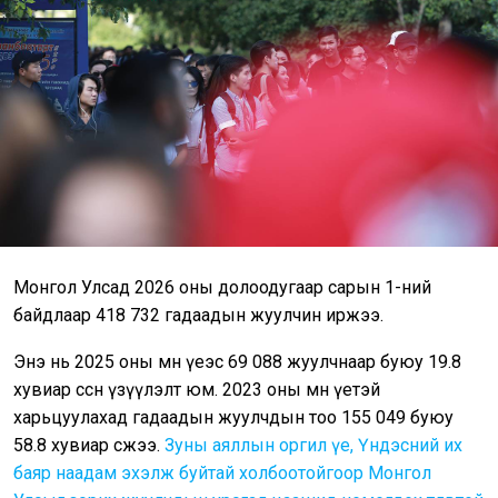
Монгол Улсад 2026 оны долоодугаар сарын 1-ний
байдлаар 418 732 гадаадын жуулчин иржээ.
Энэ нь 2025 оны мөн үеэс 69 088 жуулчнаар буюу 19.8
хувиар өссөн үзүүлэлт юм. 2023 оны мөн үетэй
харьцуулахад гадаадын жуулчдын тоо 155 049 буюу
58.8 хувиар өсжээ.
Зуны аяллын оргил үе, Үндэсний их
баяр наадам эхэлж буйтай холбоотойгоор Монгол