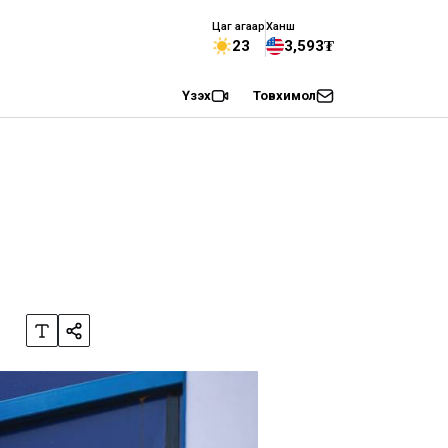
Цаг агаар
Ханш
23
3,593₮
Үзэх
Товхимол