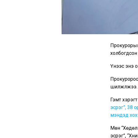
Прокурорын 
холбогдсон 
Үүнээс энэ 
Прокуророос
шилжүүлжээ.
Гэмт хэрэгт
эсрэг”, 38 
мэндэд хохи
Мөн “Хөдөл
эсрэг”, “Хү