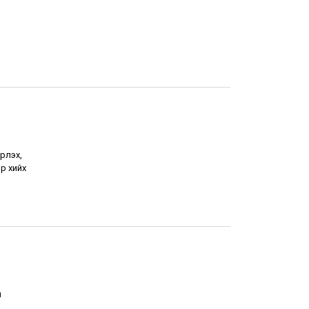
рлэх,
р хийх
н