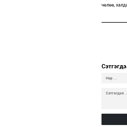
чөлөө, халд
Сэтгэгдэ