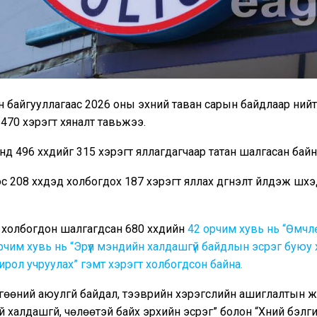
байгууллагаас 2026 оны эхний таван сарын байдлаар нийт 6
470 хэрэгт хяналт тавьжээ.
онд 496 хүүхдийг 315 хэрэгт яллагдагчаар татан шалгасан байн
 208 хүүхдэд холбогдох 187 хэрэгт яллах дүгнэлт үйлдэж шүүх
 холбогдон шалгагдсан 680 хүүхдийн
42 орчим хувь нь “Өмчл
орчим хувь нь “Эрүүл мэндийн халдашгүй байдлын эсрэг буюу хү
рол учруулах” гэмт хэрэгт холбогдсон байна.
гөөний аюулгүй байдал, тээврийн хэрэгслийн ашиглалтын
ний халдашгүй, чөлөөтэй байх эрхийн эсрэг” болон “Хүний бэлг