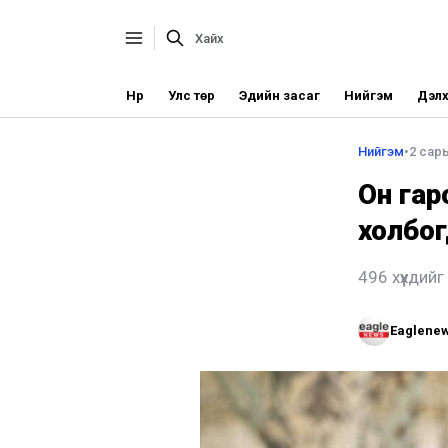
Нүүр
Улс төр
Эдийн засаг
Нийгэм
Дэлх
Нийгэм
•
2 сар
Он гар
холбо
496 хүүхдий
Eaglene