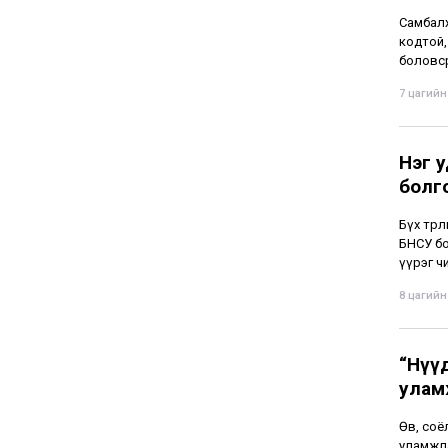
Самбалх
кодтой,
боловср
7 цагийн 
Нэг у
болг
Бүх төр
БНСУ бо
үүрэг чи
8 цагийн 
“Нүү
улам
Өв, соё
уламжла