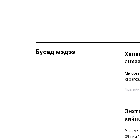
Бусад мэдээ
Хала
анха
Мөн сог
хэрэгсэ
4 цагийн 
Энхт
хийн
Уг замы
09-ний 1