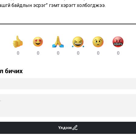
ашгүй байдлын эсрэг” гэмт хэрэгт холбогджээ.
0
0
0
0
0
0
л бичих
Үлдээх