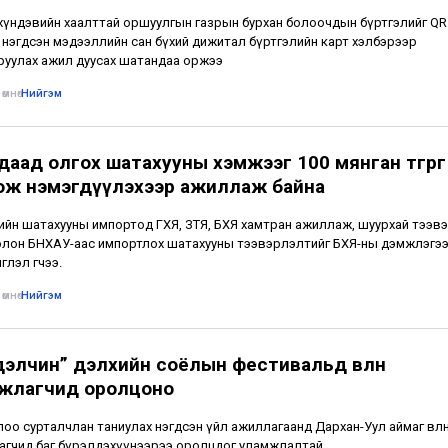
үндэвийн хаалттай оршуулгын газрын бурхан болоочдын бүртгэлийг QR
 нэгдсэн мэдээллийн сан бүхий дижитал бүртгэлийн карт хэлбэрээр
уулах ажил дуусах шатандаа оржээ
өмнө
•
Нийгэм
даад олгох шатахууны хэмжээг 100 мянган төгрөг
ож нэмэгдүүлэхээр ажиллаж байна
лийн шатахууны импортод ГХЯ, ЗТЯ, БХЯ хамтран ажиллаж, шуурхай тээвэ
лон БНХАУ-аас импортлох шатахууны тээвэрлэлтийг БХЯ-ны дэмжлэгээ
глэл өгчээ.
өмнө
•
Нийгэм
дэлчин” дэлхийн соёлын фестивальд өвлөн
жлагчид оролцоно
лоо сурталчлан таниулах нэгдсэн үйл ажиллагаанд Дархан-Уул аймаг өвлө
гчид баг бүрэлдэхүүнээрээ оролцдог уламжлалтай.