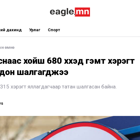
ий дахинд
Урлаг
Спорт
ын өмнө
снаас хойш 680 хүүхэд гэмт хэрэгт
гдон шалгагджээ
г 315 хэрэгт яллагдагчаар татан шалгасан байна.
ws