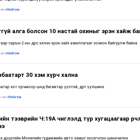
өмнө
•
Нийгэм
ггүй алга болсон 10 настай охиныг эрэн хайж ба
аар сарын 2-ны өдрөөс эхлэн эрэн хайх ажиллагааг зохион байгуулж байна.
өмнө
•
Нийгэм
нбаатарт 30 хэм хүрч хална
тар хот орчмоор шөнөдөө багавтар үүлтэй, өдөртөө үүлшинэ.
 өмнө
•
Нийгэм
йн тээврийн Ч:19А чиглэлд түр хугацаагаар өөрчл
ээ
х дүүргийн Монелийн гудамжийн авто замыг хэсэгчлэн шинэчилнэ