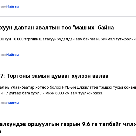
өмнө
•
Нийгэм
хуун давтан авалтын тоо "маш их" байна
500 хүн 10 000 төгрөгийн шатахуун худалдан авч байгаа нь хиймэл түгжрэлий
г.
өмнө
•
Нийгэм
7: Торгоны замын цувааг хүлээн авлаа
ал нь Улаанбаатар хотноо болох НҮБ-ын Цөлжилттэй тэмцэх тухай конв
н 17 дугаар бага хурлын өмнөхөн 6000 км зам туулж иржээ.
өмнө
•
Нийгэм
лхүндэв оршуулгын газрын 9.6 га талбайг чөлөөл
а