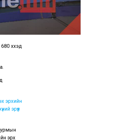
80 хүүхэд
а.
эд
өх эрхийн
ний эрүүл
 журмын
ийн эрх