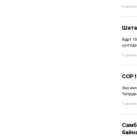
6 цагийн 
Шата
Өдөрт 1
үүсгэдэ
7 цагийн 
COP1
Энэ аял
Талууды
7 цагийн 
Самба
байн