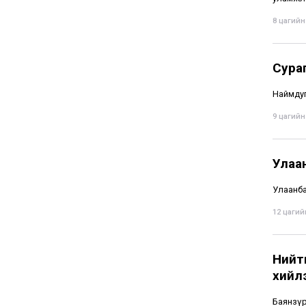
8 цагийн 
Сура
Наймдуг
9 цагийн 
Улаа
Улаанбаа
12 цагийн
Нийти
хийл
Баянзүр