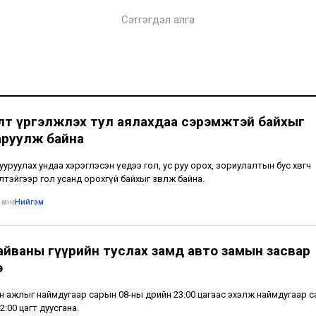
Сэтгэгдэл алга
лт үргэлжлэх тул аялахдаа сэрэмжтэй байхыг
аруулж байна
тууруулах ундаа хэрэглэсэн үедээ гол, ус руу орох, зориулалтын бус хөвөгч
лтэйгээр гол усанд орохгүй байхыг зөвлөж байна.
өмнө
•
Нийгэм
айваны гүүрийн туслах замд авто замын засвар
э
н ажлыг наймдугаар сарын 08-ны өдрийн 23:00 цагаас эхэлж наймдугаар 
2:00 цагт дуусгана.