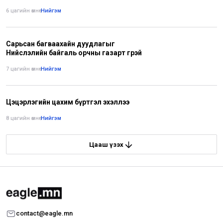
6 цагийн өмнө
•
Нийгэм
Сарьсан багваахайн дуудлагыг
Нийслэлийн байгаль орчны газарт өгөөрэй
7 цагийн өмнө
•
Нийгэм
Цэцэрлэгийн цахим бүртгэл эхэллээ
8 цагийн өмнө
•
Нийгэм
Цааш үзэх
contact@eagle.mn