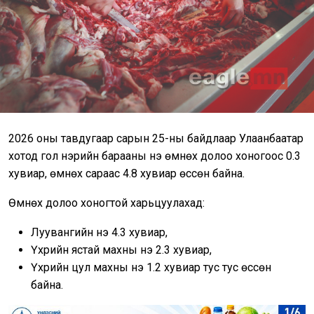
2026 оны тавдугаар сарын 25-ны байдлаар Улаанбаатар
хотод гол нэрийн барааны үнэ өмнөх долоо хоногоос 0.3
хувиар, өмнөх сараас 4.8 хувиар өссөн байна.
Өмнөх долоо хоногтой харьцуулахад:
Луувангийн үнэ 4.3 хувиар,
Үхрийн ястай махны үнэ 2.3 хувиар,
Үхрийн цул махны үнэ 1.2 хувиар тус тус өссөн
байна.