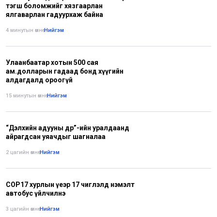
тэгш боломжийг хязгаарлан
ялгаварлан гадуурхаж байна
4 минутын өмнө
•
Нийгэм
Улаанбаатар хотын 500 сая
ам.долларын гадаад бонд хүүгийн
алдагдалд ороогүй
15 минутын өмнө
•
Нийгэм
“Дэлхийн адууны өдөр”-ийн уралдаанд
айрагдсан уяачдыг шагналаа
2 цагийн өмнө
•
Нийгэм
COP17 хурлын үеэр 17 чиглэлд нэмэлт
автобус үйлчилнэ
3 цагийн өмнө
•
Нийгэм