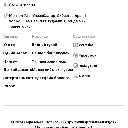
(976)-70129911
Монгол Улс, Улаанбаатар, Сүхбаатар дүүрэг, I
хороо, Жамъяангүний гудамж 3, Чандмань
төвийн байр
Ангилал
Редакци
Сошиал хаяг
Улс төр
Бидний тухай
Youtube
Эдийн засаг
Баннер байршуулах
Facebook
Нийгэм
Үйлчилгээний нөхцөл
Instagram
Дэлхий дахинд
Мэдээ нийтлэх журам
X.com
Энтертайнмент
Редакцийн бодлого
Спорт
© 2024 Eagle News.
Зохиогчийн эрх хуулиар хамгаалагдсан.
Мэдээлэл хуулбарлах хориотой.