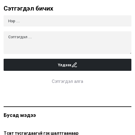
Сэтгэгдэл бичих
Үлдээх
Сэтгэгдэл алга
Бусад мэдээ
Төсөвт тусгагдаагүй гэх шалтгаанаар