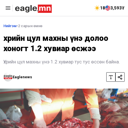
18
3,593₮
Нийгэм
•
2 сарын өмнө
Үхрийн цул махны үнэ долоо
хоногт 1.2 хувиар өсжээ
Үхрийн цул махны үнэ 1.2 хувиар тус тус өссөн байна.
Eaglenews