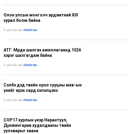
Олон улсын монголч эрдэмтний XIII
хурал болж байна
4 цагийн өмнө
•
Нийгэм
АТГ: Мөрдөн шалгах ажиллагаанд 1026
хэрэг шалгагдаж байна
4 цагийн өмнө
•
Нийгэм
Сэлбэ дэд төвийн орон сууцны мкв-ын
үнийг ирэх сард хэлэлцэнэ
5 цагийн өмнө
•
Нийгэм
СОР17 хурлын үеэр Нарантуул,
Дүнжингарав худалдааны төвийн
уулзварыг хаана