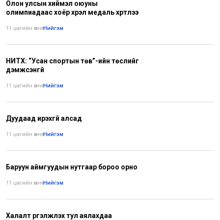
Олон улсын хиймэл оюуны
олимпиадаас хоёр хүрэл медаль хүртлээ
11 цагийн өмнө
•
Нийгэм
НИТХ: “Усан спортын төв”-ийн төслийг
дэмжсэнгүй
11 цагийн өмнө
•
Нийгэм
Дуудаад ирэхгүй алсад
11 цагийн өмнө
•
Нийгэм
Баруун аймгуудын нутгаар бороо орно
11 цагийн өмнө
•
Нийгэм
Халалт үргэлжлэх тул аялахдаа