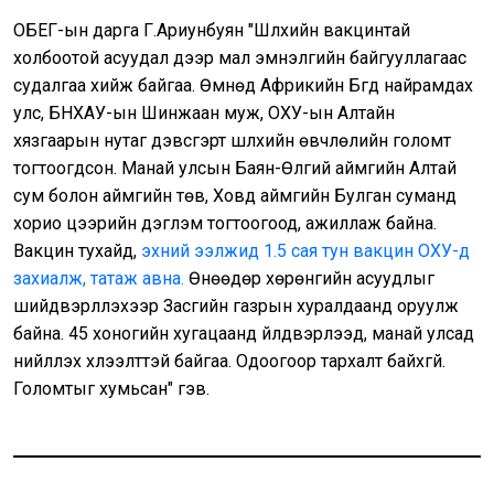
ОБЕГ-ын дарга Г.Ариунбуян "Шүлхийн вакцинтай
холбоотой асуудал дээр мал эмнэлгийн байгууллагаас
судалгаа хийж байгаа. Өмнөд Африкийн Бүгд найрамдах
улс, БНХАУ-ын Шинжаан муж, ОХУ-ын Алтайн
хязгаарын нутаг дэвсгэрт шүлхийн өвчлөлийн голомт
тогтоогдсон. Манай улсын Баян-Өлгий аймгийн Алтай
сум болон аймгийн төв, Ховд аймгийн Булган суманд
хорио цээрийн дэглэм тогтоогоод, ажиллаж байна.
Вакцин тухайд,
эхний ээлжид 1.5 сая тун вакцин ОХУ-д
захиалж, татаж авна.
Өнөөдөр хөрөнгийн асуудлыг
шийдвэрлүүлэхээр Засгийн газрын хуралдаанд оруулж
байна. 45 хоногийн хугацаанд үйлдвэрлээд, манай улсад
нийлүүлэх хүлээлттэй байгаа. Одоогоор тархалт байхгүй.
Голомтыг хумьсан" гэв.