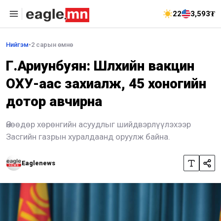
22
3,593₮
Нийгэм
•
2 сарын өмнө
Г.Ариунбуян: Шүлхийн вакцин
ОХУ-аас захиалж, 45 хоногийн
дотор авчирна
Өнөөдөр хөрөнгийн асуудлыг шийдвэрлүүлэхээр
Засгийн газрын хуралдаанд оруулж байна.
Eaglenews