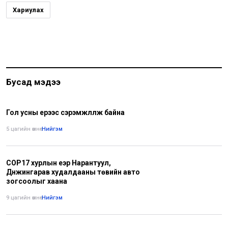
Хариулах
Бусад мэдээ
Гол усны үерээс сэрэмжлүүлж байна
5 цагийн өмнө
•
Нийгэм
COP17 хурлын үеэр Нарантуул,
Дүнжингарав худалдааны төвийн авто
зогсоолыг хаана
9 цагийн өмнө
•
Нийгэм