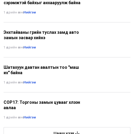
сэрэмжтэй байхыг анхааруулж байна
1 өдрийн өмнө
•
Нийгэм
Энхтайваны гүүрийн туслах замд авто
замын засвар хийнэ
1 өдрийн өмнө
•
Нийгэм
Шатахуун давтан авалтын тоо "маш
их" байна
1 өдрийн өмнө
•
Нийгэм
COP17: Торгоны замын цувааг хүлээн
авлаа
1 өдрийн өмнө
•
Нийгэм
Цааш үзэх