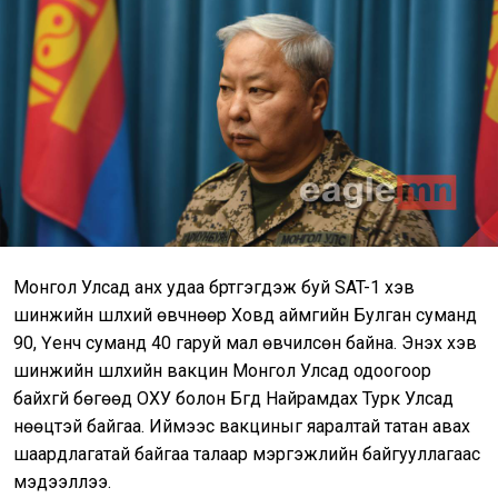
Монгол Улсад анх удаа бүртгэгдэж буй SAT-1 хэв
шинжийн шүлхий өвчнөөр Ховд аймгийн Булган суманд
90, Үенч суманд 40 гаруй мал өвчилсөн байна. Энэхүү хэв
шинжийн шүлхийн вакцин Монгол Улсад одоогоор
байхгүй бөгөөд ОХУ болон Бүгд Найрамдах Турк Улсад
нөөцтэй байгаа. Иймээс вакциныг яаралтай татан авах
шаардлагатай байгаа талаар мэргэжлийн байгууллагаас
мэдээллээ.