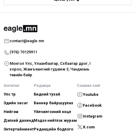
contact@eagle.mn
(976)-70129911
Монгол Улс, Улаанбаатар, Сүхбаатар дүүрэг, I
хороо, Жамъяангүний гудамж 3, Чандмань
төвийн байр
Ангилал
Редакци
Сошиал хаяг
Улс төр
Бидний тухай
Youtube
Эдийн засаг
Баннер байршуулах
Facebook
Нийгэм
Үйлчилгээний нөхцөл
Instagram
Дэлхий дахинд
Мэдээ нийтлэх журам
X.com
Энтертайнмент
Редакцийн бодлого