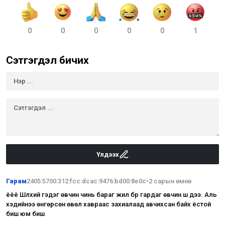
0
0
0
0
0
1
Сэтгэгдэл бичих
Үлдээх
Гарам
2405:5700:312:fcc:dcac:9476:bd00:8e0c
•
2 сарын өмнө
ёёё Шүлхий гэдэг өвчин чинь бараг жил бүр гардаг өвчин ш дээ. Аль
хэдийнээ өнгөрсөн өвөл хавраас захиалаад авчихсан байх ёстой
биш юм бишүү