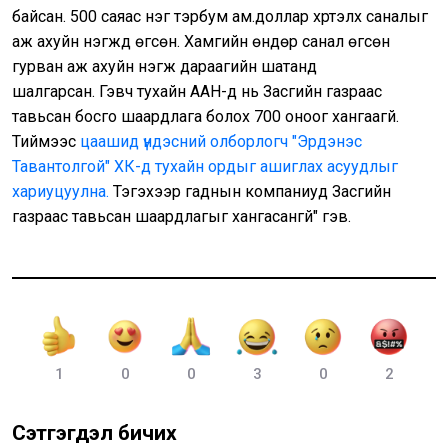
байсан. 500 саяас нэг тэрбум ам.доллар хүртэлх саналыг
аж ахуйн нэгжүүд өгсөн. Хамгийн өндөр санал өгсөн
гурван аж ахуйн нэгж дараагийн шатанд
шалгарсан. Гэвч тухайн ААН-үүд нь Засгийн газраас
тавьсан босго шаардлага болох 700 оноог хангаагүй.
Тиймээс
цаашид үндэсний олборлогч "Эрдэнэс
Тавантолгой" ХК-д тухайн ордыг ашиглах асуудлыг
хариуцуулна.
Тэгэхээр гаднын компаниуд Засгийн
газраас тавьсан шаардлагыг хангасангүй" гэв.
1
0
0
3
0
2
Сэтгэгдэл бичих