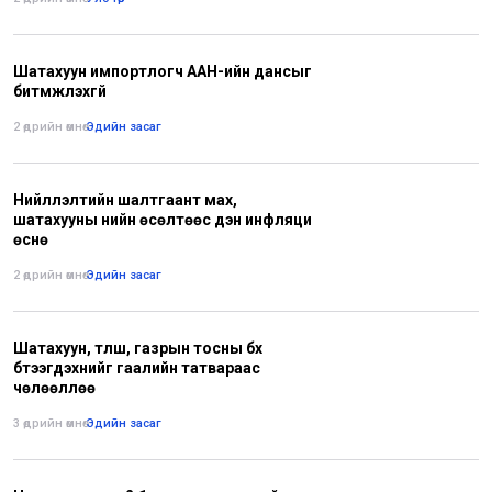
Шатахуун импортлогч ААН-ийн дансыг
битүүмжлэхгүй
2 өдрийн өмнө
•
Эдийн засаг
Нийлүүлэлтийн шалтгаант мах,
шатахууны үнийн өсөлтөөс үүдэн инфляци
өснө
2 өдрийн өмнө
•
Эдийн засаг
Шатахуун, түлш, газрын тосны бүх
бүтээгдэхүүнийг гаалийн татвараас
чөлөөллөө
3 өдрийн өмнө
•
Эдийн засаг