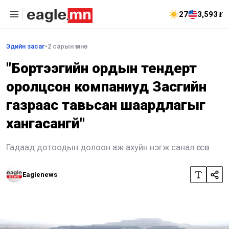
27
3,593₮
Эдийн засаг
•
2 сарын өмнө
"Бортээгийн ордын тендерт
оролцсон компаниуд Засгийн
газраас тавьсан шаардлагыг
хангасангүй"
Гадаад дотоодын долоон аж ахуйн нэгж санал өгсөн.
Eaglenews