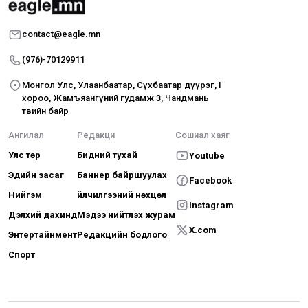
contact@eagle.mn
(976)-70129911
Монгол Улс, Улаанбаатар, Сүхбаатар дүүрэг, I
хороо, Жамъяангүний гудамж 3, Чандмань
төвийн байр
Ангилал
Редакци
Сошиал хаяг
Улс төр
Бидний тухай
Youtube
Эдийн засаг
Баннер байршуулах
Facebook
Нийгэм
Үйлчилгээний нөхцөл
Instagram
Дэлхий дахинд
Мэдээ нийтлэх журам
X.com
Энтертайнмент
Редакцийн бодлого
Спорт