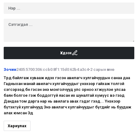
Үлдээх
Зочин
2405:5700:306:ccb0:8f1:15d0:62b4:a3c4
•
2 сарын өмнө
Төрд байлгаж хувааж идэх гэсэн авилагч хулгайчуудын санаа даа
Гадныхан манай авилагч хулгайчуудыг үнэхээр гайхаж толгой
сэгсэрээд бн гэсэн энэ монголчууд улс орноо хөгжүүлэе улсаа
баян болгое гэж боддоггүй яасан их шуналтай хүмүүс вэ гээд
Дандаа том дарга нар нь авилага авах гэдэг гээд... Үнэхээр
бүтэхгүй хулгайчууд Энэ авилагч хулгайчуудыг бүгдийг нь буудаж
алах юмсан Эд
Хариулах