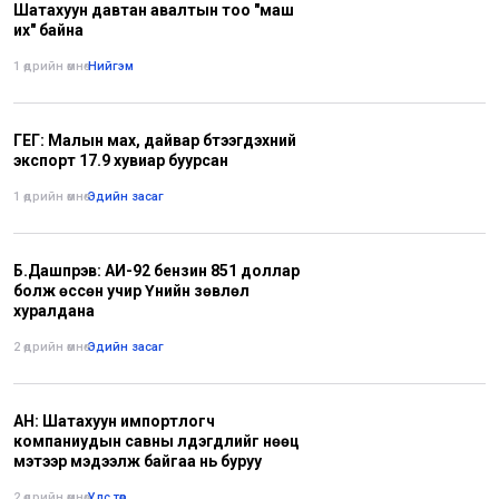
Шатахуун давтан авалтын тоо "маш
их" байна
1 өдрийн өмнө
•
Нийгэм
ГЕГ: Малын мах, дайвар бүтээгдэхүүний
экспорт 17.9 хувиар буурсан
1 өдрийн өмнө
•
Эдийн засаг
Б.Дашпүрэв: АИ-92 бензин 851 доллар
болж өссөн учир Үнийн зөвлөл
хуралдана
2 өдрийн өмнө
•
Эдийн засаг
АН: Шатахуун импортлогч
компаниудын савны үлдэгдлийг нөөц
мэтээр мэдээлж байгаа нь буруу
2 өдрийн өмнө
•
Улс төр