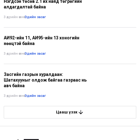
Нэгдсэн төсөв 2.1 их наяд төгрөгийн
алдагдалтай байна
3 өдрийн өмнө
•
Эдийн засаг
АИ92-ийн 11, АИ95-ийн 13 хоногийн
нөөцтэй байна
3 өдрийн өмнө
•
Эдийн засаг
Засгийн газрын хуралдаан:
Шатахууныг олдож байгаа газраас нь
авч байна
3 өдрийн өмнө
•
Эдийн засаг
Цааш үзэх