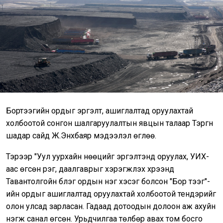
Бортээгийн ордыг эргэлт, ашиглалтад оруулахтай
холбоотой сонгон шалгаруулалтын явцын талаар Тэргүүн
шадар сайд Ж.Энхбаяр мэдээлэл өглөө.
Тэрээр "Уул уурхайн нөөцийг эргэлтэнд оруулах, УИХ-
аас өгсөн үүрэг, даалгаврыг хэрэгжүүлэх хүрээнд
Тавантолгойн бүлэг ордын нэг хэсэг болсон "Бор тээг"-
ийн ордыг ашиглалтад оруулахтай холбоотой тендэрийг
олон улсад зарласан. Гадаад дотоодын долоон аж ахуйн
нэгж санал өгсөн. Урьдчилгаа төлбөр авах том босго