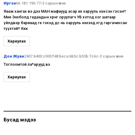
Иргэн
66.181.190.77
•
2 сарын өмнө
Яааж хангах вэ дээ МАН мафиууд асар их харууль нэхсэн гэсэн!!
Мие Энхболд гадаадын хөрөнгө оруулагч УБ хотод хог шатаар
үйлдвэр бариаад өгөе гэхэд өөдөөс нь харууль нэхээд хөөгөөд гаргачихсан
түүхтэй!! Ккк
Хариулах
Дон Жуан
2407:6400:c000:f48:beca:6b5c:b53b:7c6c
•
2 сарын өмнө
Тоглоомтой ла*арууд вэ
Хариулах
Бусад мэдээ