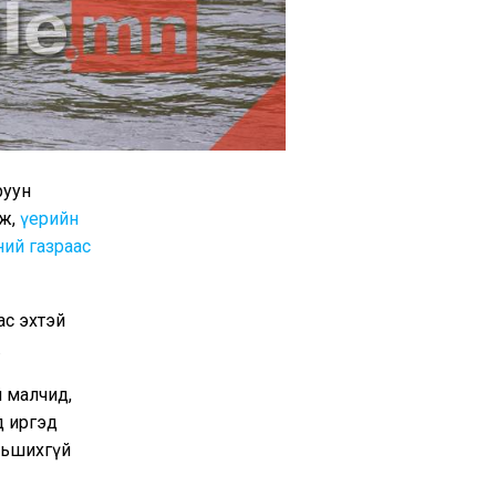
руун
эж,
үерийн
ний газраас
ас эхтэй
.
й малчид,
д иргэд
урьшихгүй