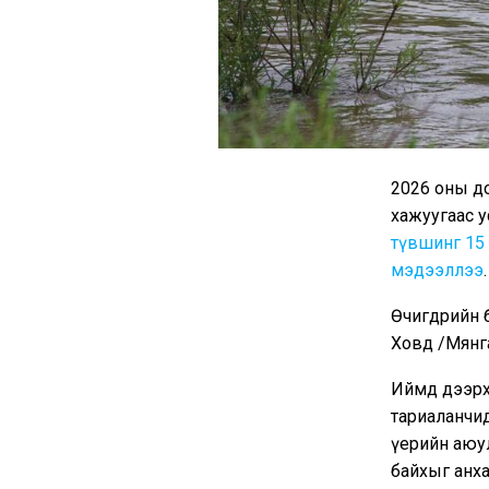
2026 оны д
хажуугаас 
түвшинг 15 
мэдээллээ
.
Өчигдрийн б
Ховд /Мянга
Иймд дээрх 
тариаланчид
үерийн аюул
байхыг анха