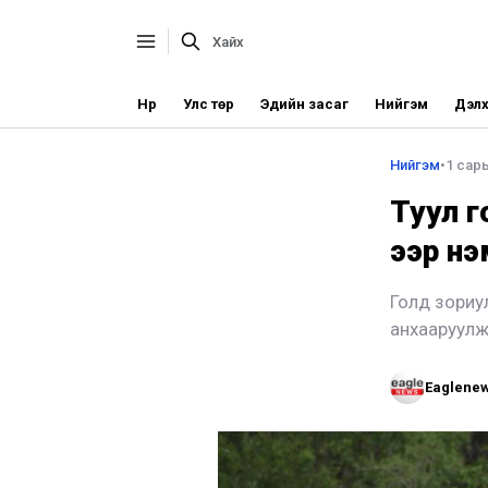
Нүүр
Улс төр
Эдийн засаг
Нийгэм
Дэлх
Нийгэм
•
1 сары
Туул г
ээр нэ
Голд зориу
анхааруулж
Eaglene