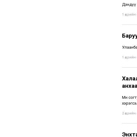
Дэндүү 
1 өдрийн ө
Бару
Улаанба
1 өдрийн ө
Хала
анха
Мөн сог
хэрэгсэ
2 өдрийн ө
Энхт