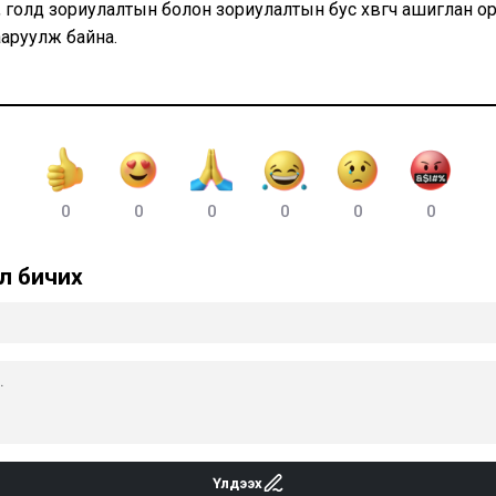
 голд зориулалтын болон зориулалтын бус хөвөгч ашиглан о
аруулж байна.
0
0
0
0
0
0
л бичих
Үлдээх