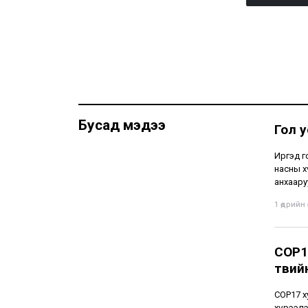
Бусад мэдээ
Гол 
Иргэд г
насны х
анхаару
1 өдрийн ө
COP1
төвий
СОР17 х
хүрээлэ