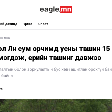
ий дахинд
Урлаг
Спорт
н өмнө
ол Лүн сум орчимд усны түвшин 15
мэгдэж, үерийн түвшинг давжээ
лалтын болон зориулалтын бус хөвөгч ашиглан орохгүй ба
 байна
ws