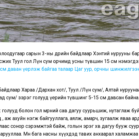
олоодугаар сарын 3-ны өдрийн байдлаар Хэнтий нурууны ба
усжих Туул гол Лүн сум орчимд усны түвшин 15 см нэмэгд
см даван үерлэж байгаа талаар Цаг уур, орчны шинжилгээ
айдлаар Хараа /Дархан хот/, Туул /Лүн сум/, Алтай нурууна
д сум/ зэрэг голууд үерийн түвшинг 5-15 см давсан байна
голууд болон гол мөрний сав дагуу суурьшиж, нутаглаж бу
 , аж ахуйн нэгж байгууллага, аялж, амарч, зугаалж яваа ар
аас сонор сэрэмжтэй байж, голын эрэг хөвөө дагуу бууж су
арууллаа. Мөн бага насны хүүхдэд тавих анхаарал халамжаа