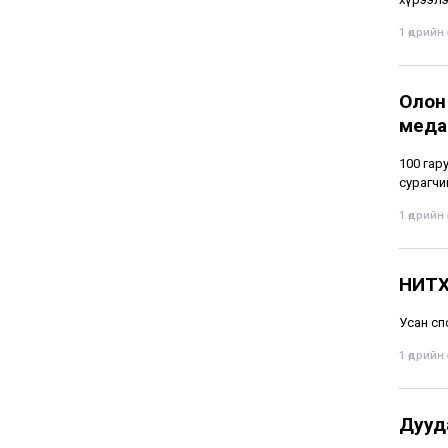
1 өдрийн ө
Олон
меда
100 гару
сурагчи
1 өдрийн ө
НИТХ
Усан сп
1 өдрийн ө
Дууд