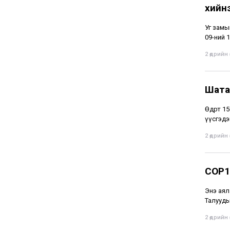
хийн
Уг замы
09-ний 1
2 өдрийн ө
Шата
Өдөрт 1
үүсгэдэ
2 өдрийн ө
COP1
Энэ аял
Талууды
2 өдрийн ө