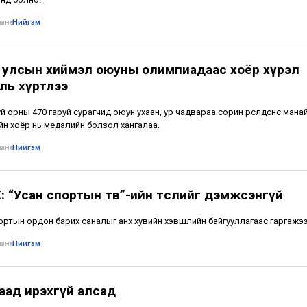
мнө
•
Нийгэм
 улсын хиймэл оюуны олимпиадаас хоёр хүрэл
ль хүртлээ
й орны 470 гаруй сурагчид оюун ухаан, ур чадвараа сорин өрсөлдсөнөөс манай
йн хоёр нь медалийн болзол хангалаа.
мнө
•
Нийгэм
: “Усан спортын төв”-ийн төслийг дэмжсэнгүй
ортын ордон барих саналыг анх хувийн хэвшлийн байгууллагаас гаргажээ
мнө
•
Нийгэм
аад ирэхгүй алсад