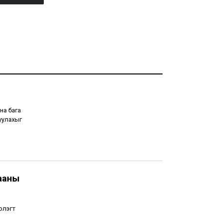
на бага
уулахыг
ааны
рлэгт