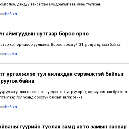
омголон, дэндүү тансагхан амьдралыг аав минь туулсан.
мнө
•
Нийгэм
ун аймгуудын нутгаар бороо орно
атар хот орчмоор үүлшинэ. Бороо орохгүй. 31 градус дулаан байна.
мнө
•
Нийгэм
лт үргэлжлэх тул аялахдаа сэрэмжтэй байхыг
аруулж байна
тууруулах ундаа хэрэглэсэн үедээ гол, ус руу орох, зориулалтын бус хөвөгч
лтэйгээр гол усанд орохгүй байхыг зөвлөж байна.
мнө
•
Нийгэм
айваны гүүрийн туслах замд авто замын засвар