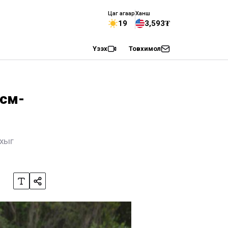
Цаг агаар
Ханш
19
3,593₮
Үзэх
Товхимол
 см-
йхыг