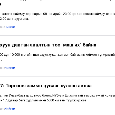
э
н ажлыг наймдугаар сарын 08-ны өдрийн 23:00 цагаас эхэлж наймдугаар 
2:00 цагт дуусгана.
мнө
•
Нийгэм
хуун давтан авалтын тоо "маш их" байна
500 хүн 10 000 төгрөгийн шатахуун худалдан авч байгаа нь хиймэл түгжрэлий
г.
мнө
•
Нийгэм
7: Торгоны замын цувааг хүлээн авлаа
ал нь Улаанбаатар хотноо болох НҮБ-ын Цөлжилттэй тэмцэх тухай конв
н 17 дугаар бага хурлын өмнөхөн 6000 км зам туулж иржээ.
мнө
•
Нийгэм