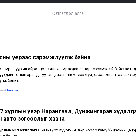
Сэтгэгдэл алга
усны үерээс сэрэмжлүүлж байна
ол, мөрөн нуурын ойролцоо аялаж амрахдаа сонор, сэрэмжтэй байхаас гад
үүхдийг голын эрэг дагуу ганцааранг нь үлдээхгүй, хараа хяналтаа сайжр
улж байна.
мнө
•
Нийгэм
7 хурлын үеэр Нарантуул, Дүнжингарав худалд
н авто зогсоолыг хаана
урлын үйл ажиллагаа Баянзүрх дүүргийн 36-р хороо буюу Үндэсний цэцэ
нд болно.