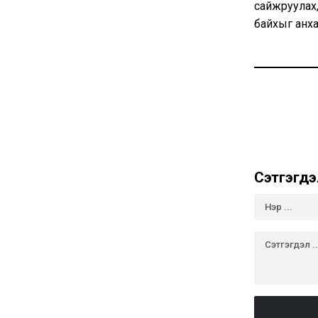
сайжруулах,
байхыг анха
Сэтгэгдэ