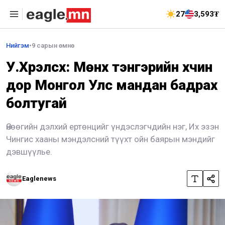
27
3,593₮
Нийгэм
•
9 сарын өмнө
У.Хүрэлсүх: Мөнх тэнгэрийн хүчин
дор Монгол Улс мандан бадрах
болтугай
Өнөөгийн дэлхий ертөнцийг үндэслэгчдийн нэг, Их эзэн
Чингис хааны мэндэлсний түүхт ойн баярын мэндийг
дэвшүүлье.
Eaglenews