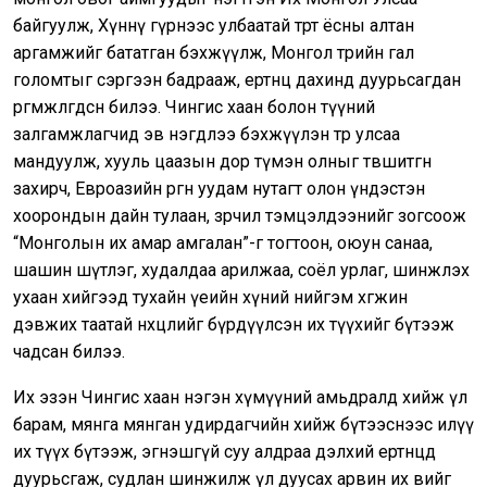
байгуулж, Хүннү гүрнээс улбаатай төрт ёсны алтан
аргамжийг бататган бэхжүүлж, Монгол төрийн гал
голомтыг сэргээн бадрааж, ертөнц дахинд дуурьсагдан
өргөмжлөгдсөн билээ. Чингис хаан болон түүний
залгамжлагчид эв нэгдлээ бэхжүүлэн төр улсаа
мандуулж, хууль цаазын дор түмэн олныг төвшитгөн
захирч, Евроазийн өргөн уудам нутагт олон үндэстэн
хоорондын дайн тулаан, зөрчил тэмцэлдээнийг зогсоож
“Монголын их амар амгалан”-г тогтоон, оюун санаа,
шашин шүтлэг, худалдаа арилжаа, соёл урлаг, шинжлэх
ухаан хийгээд тухайн үеийн хүний нийгэм хөгжин
дэвжих таатай нөхцөлийг бүрдүүлсэн их түүхийг бүтээж
чадсан билээ.
Их эзэн Чингис хаан нэгэн хүмүүний амьдралд хийж үл
барам, мянга мянган удирдагчийн хийж бүтээснээс илүү
их түүх бүтээж, эгнэшгүй суу алдраа дэлхий ертөнцөд
дуурьсгаж, судлан шинжилж үл дуусах арвин их өвийг