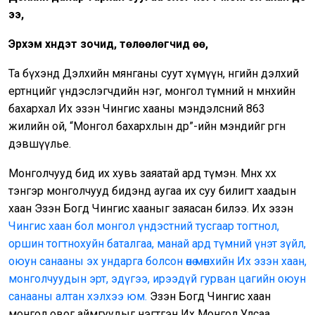
ээ,
Эрхэм хүндэт зочид, төлөөлөгчид өө,
Та бүхэнд Дэлхийн мянганы суут хүмүүн, өнөөгийн дэлхий
ертөнцийг үндэслэгчдийн нэг, монгол түмний өнө мөнхийн
бахархал Их эзэн Чингис хааны мэндэлсний 863
жилийн ой, “Монгол бахархлын өдөр”-ийн мэндийг өргөн
дэвшүүлье.
Монголчууд бид их хувь заяатай ард түмэн. Мөнх хөх
тэнгэр монголчууд бидэнд аугаа их суу билигт хаадын
хаан Эзэн Богд Чингис хааныг заяасан билээ. Их эзэн
Чингис хаан бол монгол үндэстний тусгаар тогтнол,
оршин тогтнохуйн баталгаа, манай ард түмний үнэт зүйл,
оюун санааны эх ундарга болсон өнө мөнхийн Их эзэн хаан,
монголчуудын эрт, эдүгээ, ирээдүй гурван цагийн оюун
санааны алтан хэлхээ юм.
Эзэн Богд Чингис хаан
монгол овог аймгуудыг нэгтгэн Их Монгол Улсаа