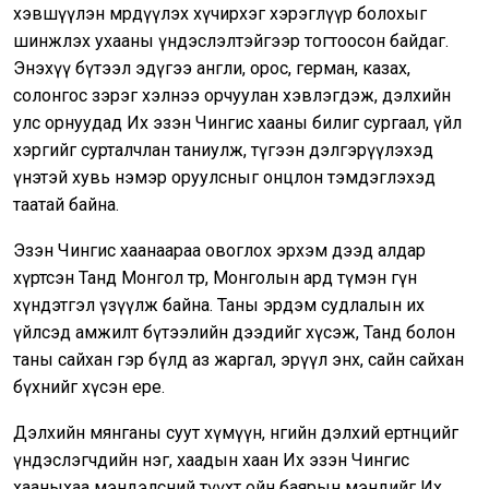
хэвшүүлэн мөрдүүлэх хүчирхэг хэрэглүүр болохыг
шинжлэх ухааны үндэслэлтэйгээр тогтоосон байдаг.
Энэхүү бүтээл эдүгээ англи, орос, герман, казах,
солонгос зэрэг хэлнээ орчуулан хэвлэгдэж, дэлхийн
улс орнуудад Их эзэн Чингис хааны билиг сургаал, үйл
хэргийг сурталчлан таниулж, түгээн дэлгэрүүлэхэд
үнэтэй хувь нэмэр оруулсныг онцлон тэмдэглэхэд
таатай байна.
Эзэн Чингис хаанаараа овоглох эрхэм дээд алдар
хүртсэн Танд Монгол төр, Монголын ард түмэн гүн
хүндэтгэл үзүүлж байна. Таны эрдэм судлалын их
үйлсэд амжилт бүтээлийн дээдийг хүсэж, Танд болон
таны сайхан гэр бүлд аз жаргал, эрүүл энх, сайн сайхан
бүхнийг хүсэн ерөөе.
Дэлхийн мянганы суут хүмүүн, өнөөгийн дэлхий ертөнцийг
үндэслэгчдийн нэг, хаадын хаан Их эзэн Чингис
хааныхаа мэндэлсний түүхт ойн баярын мэндийг Их