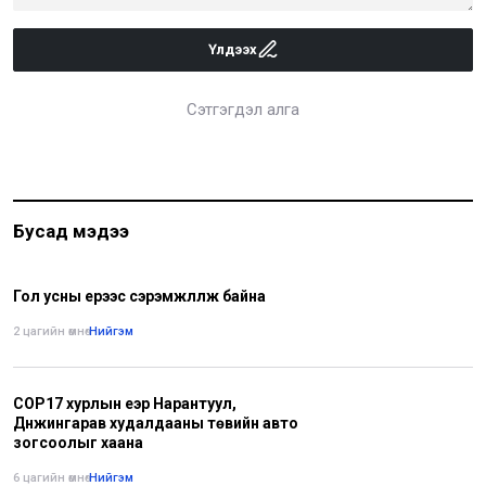
Үлдээх
Сэтгэгдэл алга
Бусад мэдээ
Гол усны үерээс сэрэмжлүүлж байна
2 цагийн өмнө
•
Нийгэм
COP17 хурлын үеэр Нарантуул,
Дүнжингарав худалдааны төвийн авто
зогсоолыг хаана
6 цагийн өмнө
•
Нийгэм