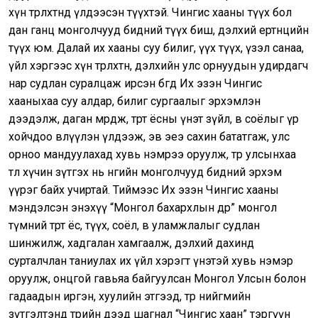
хүн төрөлхтөнд үлдээсэн түүхтэй. Чингис хааны түүх бол
дан ганц монголчууд бидний түүх биш, дэлхий ертөнцийн
түүх юм. Далай их хааны суу билиг, үүх түүх, үзэл санаа,
үйл хэргээс хүн төрөлхтөн, дэлхийн улс орнуудын удирдагч
нар судлан суралцаж ирсэн бөгөөд Их эзэн Чингис
хааныхаа суу алдар, билиг сургаалыг эрхэмлэн
дээдэлж, даган мөрдөж, төрт ёсны үнэт зүйл, өв соёлыг үр
хойчдоо өвлүүлэн үлдээж, эв эеэ сахин бататгаж, улс
орноо мандуулахад хувь нэмрээ оруулж, төр улсынхаа
төлөө хүчин зүтгэх нь өнөөгийн монголчууд бидний эрхэм
үүрэг байх учиртай. Тиймээс Их эзэн Чингис хааны
мэндэлсэн энэхүү “Монгол бахархлын өдөр” монгол
түмний төрт ёс, түүх, соёл, өв уламжлалыг судлан
шинжилж, хадгалан хамгаалж, дэлхий дахинд
сурталчлан таниулах их үйл хэрэгт үнэтэй хувь нэмэр
оруулж, онцгой гавьяа байгуулсан Монгол Улсын болон
гадаадын иргэн, хуулийн этгээд, төр нийгмийн
зүтгэлтэнд төрийн дээд шагнал “Чингис хаан” тэргүүн