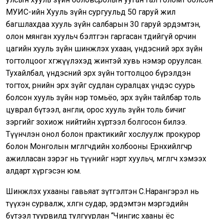
МУИС-ийн Хууль зүйн сургуульд 50 гаруй жил
багшлахдаа хууль зүйн салбарын 30 гаруй эрдэмтэн,
олон мянган хуульч бэлтгэн гаргасан төдийгүй орчин
цагийн хууль зүйн шинжлэх ухаан, үндэсний эрх зүйн
тогтолцоог хөгжүүлэхэд жинтэй хувь нэмэр оруулсан.
Тухайлбал, үндэсний эрх зүйн тогтолцоо бүрэлдэн
тогтох, өрнийн эрх зүйг судлан суралцах үндэс суурь
болсон хууль зүйн нэр томьёо, эрх зүйн тайлбар толь
цуврал бүтээл, англи, орос хууль зүйн толь бичиг
зэргийг зохиож нийтийн хүртээл болгосон билээ.
Түүнчлэн онол болон практикийг хослуулж прокурор
болон Монголын өмгөөлөгчдийн холбооны Ерөнхийлөгчөөр
ажилласан зэрэг нь түүнийг нэрт хуульч, өмгөөлөгч хэмээх
алдарт хүргэсэн юм.
Шинжлэх ухааны гавьяат зүтгэлтэн С.Нарангэрэл нь
түүхэн сурвалж, хөлгөн судар, эрдэмтэн мэргэдийн
бүтээл туурвилд тулгуурлан “Чингис хааны ёс