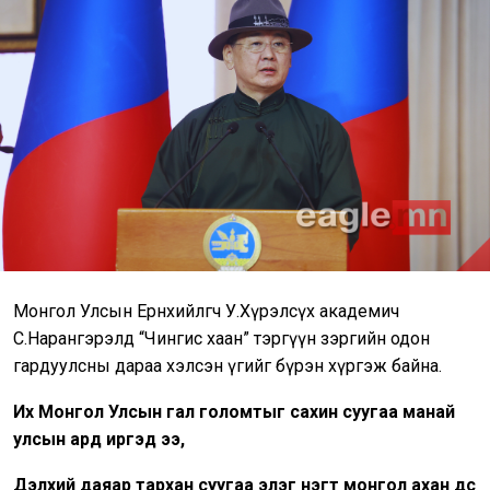
Монгол Улсын Ерөнхийлөгч У.Хүрэлсүх академич
С.Нарангэрэлд “Чингис хаан” тэргүүн зэргийн одон
гардуулсны дараа хэлсэн үгийг бүрэн хүргэж байна.
Их Монгол Улсын гал голомтыг сахин суугаа манай
улсын ард иргэд ээ,
Дэлхий даяар тархан суугаа элэг нэгт монгол ахан дүүс