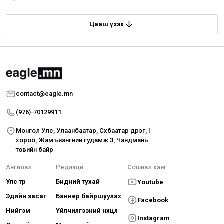
Цааш үзэх
contact@eagle.mn
(976)-70129911
Монгол Улс, Улаанбаатар, Сүхбаатар дүүрэг, I
хороо, Жамъяангүний гудамж 3, Чандмань
төвийн байр
Ангилал
Редакци
Сошиал хаяг
Улс төр
Бидний тухай
Youtube
Эдийн засаг
Баннер байршуулах
Facebook
Нийгэм
Үйлчилгээний нөхцөл
Instagram