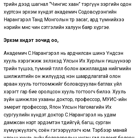
төрийн дээд шагнал “Чингис хаан” тэргүүн зэргийн одон
хүртсэн эрхэм хүндэт академич Содовсүрэнгийн
Нарангэрэл Танд Монголын төр засаг, ард түмнийхээ
нэрийн өмнөөс чин сэтгэлийн халуун баяр хүргэе.
Эрхэм хүндэт зочид оо,
Академич С.Нарангэрэл нь ардчилсан шинэ Үндсэн
хууль хэрэгжиж эхлэхэд Улсын Их Хурлын гишүүнээр
төрийн түшээ, түмний төлөөлөл болон ажиллахдаа нийгмийн
шилжилтийн он жилүүдэд нэн шаардлагатай олон
арван хууль тогтоомжийг боловсруулан батлах үйл
хэрэгт гар бие оролцсон хууль тогтоогч билээ. Хууль
зүйн шинжлэх ухааны доктор, профессор, МУИС-ийн
эмерит профессор, Япон Улсын Нагояагийн Их
сургуулийн хүндэт доктор С.Нарангэрэл нь удам
дамжсан нэрт эрдэмтэн төдийгүй, багш, сурган
хүмүүжүүлэгч, соён гэгээрүүлэгч юм. Тэрбээр манай
улсын хууль зүйн боловсролын ууган гал голомт болсон