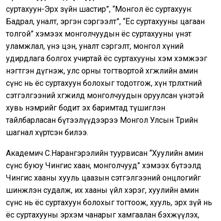
суртахуун-Эрх зүйн шастир”, “Монгол ёс суртахуун:
Бадрал, уналт, эргэн сэргээлт”, “Ёс суртахууны цагаан
толгой” хэмээх монголчуудын ёс суртахууны үнэт
уламжлал, үнэ цэн, уналт сэргэлт, монгол хүний
удирдлага болгох учиртай ёс суртахууны хэм хэмжээг
нэгтгэн дүгнэж, улс орны тогтвортой хөгжлийн амин
сүнс нь ёс суртахуун болохыг тодотгож, хүн төрөлхтний
сэтгэлгээний хөгжилд монголчуудын оруулсан үнэтэй
хувь нэмрийг бодит эх баримтад түшиглэн
тайлбарласан бүтээлүүдээрээ Монгол Улсын Төрийн
шагнал хүртсэн билээ.
Академич С.Нарангэрэлийн туурвисан “Хуулийн амин
сүнс буюу Чингис хаан, монголчууд” хэмээх бүтээлд
Чингис хааны хууль цаазын сэтгэлгээний онцлогийг
шинжлэн судалж, их хааны үйл хэрэг, хуулийн амин
сүнс нь ёс суртахуун болохыг тогтоож, хууль, эрх зүй нь
ёс суртахууны эрхэм чанарыг хамгаалан бэхжүүлэх,