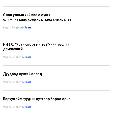
Олон улсын хиймэл оюуны
олимпиадаас хоёр хүрэл медаль хүртлээ
8 цагийн өмнө
•
Нийгэм
НИТХ: “Усан спортын төв”-ийн төслийг
дэмжсэнгүй
9 цагийн өмнө
•
Нийгэм
Дуудаад ирэхгүй алсад
9 цагийн өмнө
•
Нийгэм
Баруун аймгуудын нутгаар бороо орно
9 цагийн өмнө
•
Нийгэм