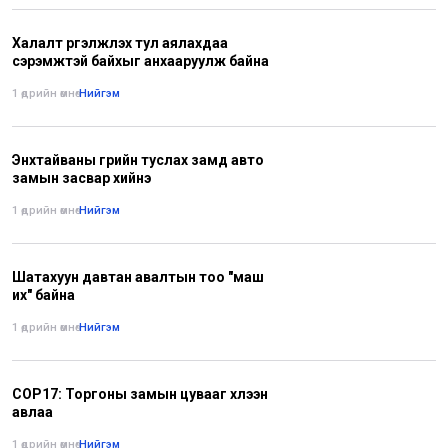
Халалт үргэлжлэх тул аялахдаа
сэрэмжтэй байхыг анхааруулж байна
1 өдрийн өмнө
•
Нийгэм
Энхтайваны гүүрийн туслах замд авто
замын засвар хийнэ
1 өдрийн өмнө
•
Нийгэм
Шатахуун давтан авалтын тоо "маш
их" байна
1 өдрийн өмнө
•
Нийгэм
COP17: Торгоны замын цувааг хүлээн
авлаа
1 өдрийн өмнө
•
Нийгэм