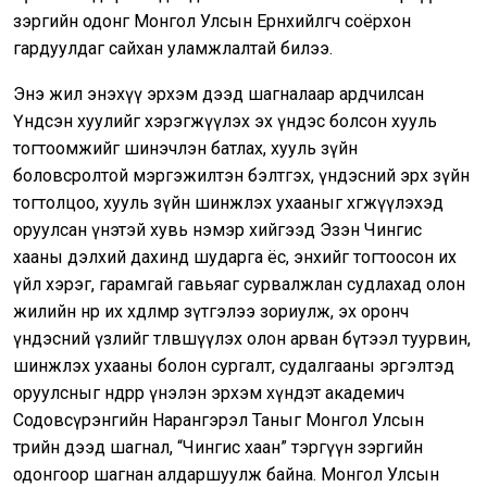
зэргийн одонг Монгол Улсын Ерөнхийлөгч соёрхон
гардуулдаг сайхан уламжлалтай билээ.
Энэ жил энэхүү эрхэм дээд шагналаар ардчилсан
Үндсэн хуулийг хэрэгжүүлэх эх үндэс болсон хууль
тогтоомжийг шинэчлэн батлах, хууль зүйн
боловсролтой мэргэжилтэн бэлтгэх, үндэсний эрх зүйн
тогтолцоо, хууль зүйн шинжлэх ухааныг хөгжүүлэхэд
оруулсан үнэтэй хувь нэмэр хийгээд Эзэн Чингис
хааны дэлхий дахинд шударга ёс, энхийг тогтоосон их
үйл хэрэг, гарамгай гавьяаг сурвалжлан судлахад олон
жилийн нөр их хөдөлмөр зүтгэлээ зориулж, эх оронч
үндэсний үзлийг төлөвшүүлэх олон арван бүтээл туурвин,
шинжлэх ухааны болон сургалт, судалгааны эргэлтэд
оруулсныг өндрөөр үнэлэн эрхэм хүндэт академич
Содовсүрэнгийн Нарангэрэл Таныг Монгол Улсын
төрийн дээд шагнал, “Чингис хаан” тэргүүн зэргийн
одонгоор шагнан алдаршуулж байна. Монгол Улсын