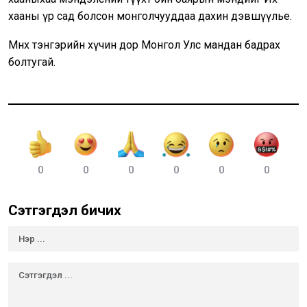
хааны үр сад болсон монголчууддаа дахин дэвшүүлье.
Мөнх тэнгэрийн хүчин дор Монгол Улс мандан бадрах
болтугай.
0
0
0
0
0
0
Сэтгэгдэл бичих