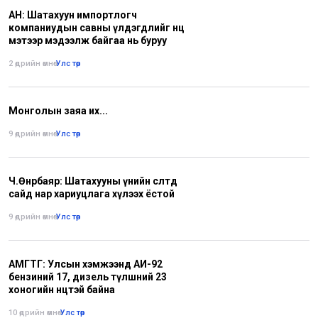
АН: Шатахуун импортлогч
компаниудын савны үлдэгдлийг нөөц
мэтээр мэдээлж байгаа нь буруу
2 өдрийн өмнө
•
Улс төр
Монголын заяа их...
9 өдрийн өмнө
•
Улс төр
Ч.Өнөрбаяр: Шатахууны үнийн өсөлтөд
сайд нар хариуцлага хүлээх ёстой
9 өдрийн өмнө
•
Улс төр
АМГТГ: Улсын хэмжээнд АИ-92
бензиний 17, дизель түлшний 23
хоногийн нөөцтэй байна
10 өдрийн өмнө
•
Улс төр