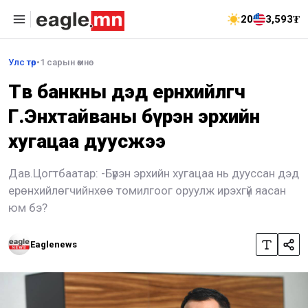
20
3,593₮
Улс төр
•
1 сарын өмнө
Төв банкны дэд ерөнхийлөгч
Г.Энхтайваны бүрэн эрхийн
хугацаа дуусжээ
Дав.Цогтбаатар: -Бүрэн эрхийн хугацаа нь дууссан дэд
ерөнхийлөгчийнхөө томилгоог оруулж ирэхгүй яасан
юм бэ?
Eaglenews