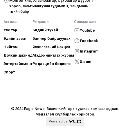
Монгол Улс, Улаанбаатар, Сүхбаатар дүүрэг, I
хороо, Жамъяангүний гудамж 3, Чандмань
төвийн байр
Ангилал
Редакци
Сошиал хаяг
Улс төр
Бидний тухай
Youtube
Эдийн засаг
Баннер байршуулах
Facebook
Нийгэм
Үйлчилгээний нөхцөл
Instagram
Дэлхий дахинд
Мэдээ нийтлэх журам
X.com
Энтертайнмент
Редакцийн бодлого
Спорт
© 2024 Eagle News.
Зохиогчийн эрх хуулиар хамгаалагдсан.
Мэдээлэл хуулбарлах хориотой.
Powered by