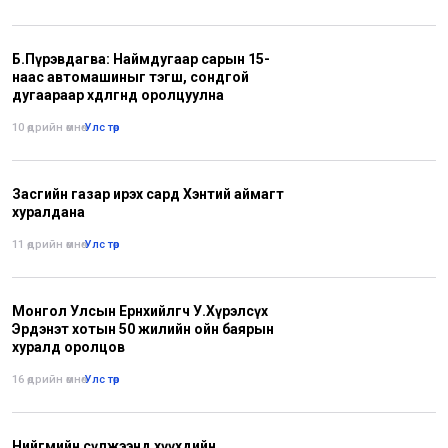
Б.Пүрэвдагва: Наймдугаар сарын 15-
наас автомашиныг тэгш, сондгой
дугаараар хөдөлгөөнд оролцуулна
10 өдрийн өмнө
•
Улс төр
Засгийн газар ирэх сард Хэнтий аймагт
хуралдана
11 өдрийн өмнө
•
Улс төр
Монгол Улсын Ерөнхийлөгч У.Хүрэлсүх
Эрдэнэт хотын 50 жилийн ойн баярын
хуралд оролцов
16 өдрийн өмнө
•
Улс төр
Нийгмийн сүлжээнд хүүхдийн