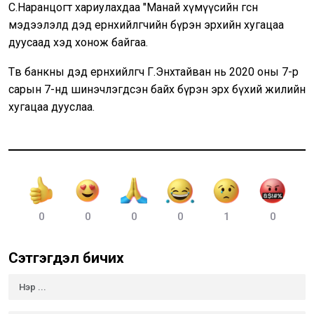
С.Наранцогт хариулахдаа "Манай хүмүүсийн өгсөн
мэдээлэлд дэд ерөнхийлөгчийн бүрэн эрхийн хугацаа
дуусаад хэд хонож байгаа.
Төв банкны дэд ерөнхийлөгч Г.Энхтайван нь 2020 оны 7-р
сарын 7-нд шинэчлэгдсэн байх бүрэн эрх бүхий жилийн
хугацаа дууслаа.
0
0
0
0
1
0
Сэтгэгдэл бичих