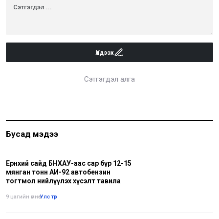
Үлдээх
Сэтгэгдэл алга
Бусад мэдээ
Ерөнхий сайд БНХАУ-аас сар бүр 12-15
мянган тонн АИ-92 автобензин
тогтмол нийлүүлэх хүсэлт тавила
9 цагийн өмнө
•
Улс төр