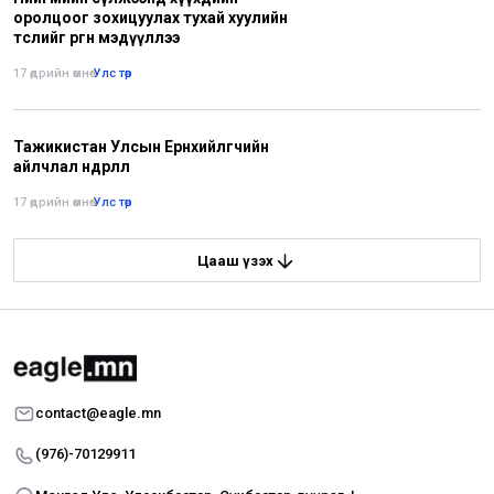
оролцоог зохицуулах тухай хуулийн
төслийг өргөн мэдүүллээ
17 өдрийн өмнө
•
Улс төр
Тажикистан Улсын Ерөнхийлөгчийн
айлчлал өндөрлөлөө
17 өдрийн өмнө
•
Улс төр
Цааш үзэх
contact@eagle.mn
(976)-70129911