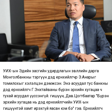
УИХ-ын Эдийн засгийн удирдлагын зөвлөлийн дарга
Монголбанкны тэргүүн дэд ерөнхийлөгчөөр Э.Анарыг
томилохыг хэлэлцэн дэмжсэн. Энэ асуудал тус банкны
дэд ерөнхийлөгч Г.Энхтайваны бүрэн эрхийн хугацаа ч
тухай асуудал үүссэнгүй. гишүүн, Дав.Цогтбаатар "Бүрэн
эрхийн хугацаа нь дэд ерөнхийлөгчийн УИХ-ын
гишүүнтэй хамт ирэхгүй яасан юм бэ" гэв. Ерөнхийлөгч