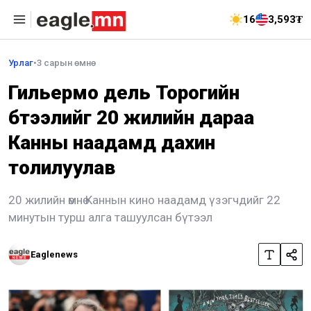
16
3,593₮
Урлаг
•
3 сарын өмнө
Гильермо дель Торогийн
бүтээлийг 20 жилийн дараа
Канны наадамд дахин
толилуулав
20 жилийн өмнө Каннын кино наадамд үзэгчдийг 22
минутын турш алга ташуулсан бүтээл
Eaglenews