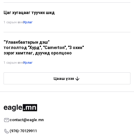
Цаг хугацааг туучих шид
1 сарын өмнө
•
Урлаг
“Улаанбаатарын үдэш”
тоглолтод "Хурд", "Camerton", "3 охин"
зэрэг хамтлаг, дуучид оролцоно
1 сарын өмнө
•
Урлаг
Цааш үзэх
contact@eagle.mn
(976)-70129911