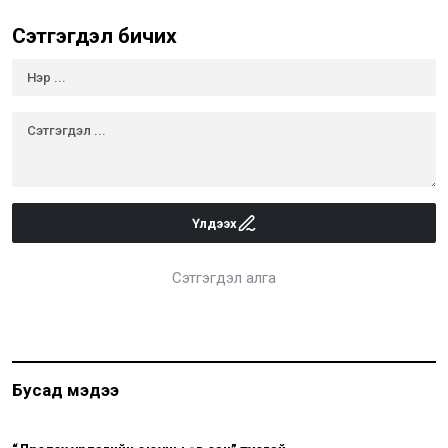
Сэтгэгдэл бичих
Үлдээх
Сэтгэгдэл алга
Бусад мэдээ