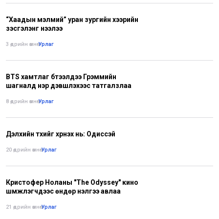
“Хаадын мэлмий” уран зургийн хээрийн
үзэсгэлэнг нээлээ
3 өдрийн өмнө
•
Урлаг
BTS хамтлаг бүтээлүүдээ Грэммийн
шагналд нэр дэвшүүлэхээс татгалзлаа
8 өдрийн өмнө
•
Урлаг
Дэлхийн түүхийг хүүрнэх нь: Одиссэй
20 өдрийн өмнө
•
Урлаг
Кристофер Ноланы "The Odyssey" кино
шүүмжлэгчдээс өндөр үнэлгээ авлаа
21 өдрийн өмнө
•
Урлаг