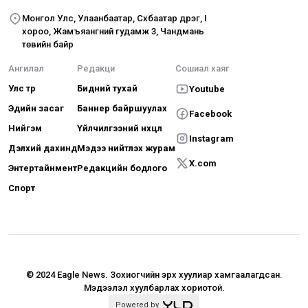
Монгол Улс, Улаанбаатар, Сүхбаатар дүүрэг, I
хороо, Жамъяангүний гудамж 3, Чандмань
төвийн байр
Ангилал
Редакци
Сошиал хаяг
Улс төр
Бидний тухай
Youtube
Эдийн засаг
Баннер байршуулах
Facebook
Нийгэм
Үйлчилгээний нөхцөл
Instagram
Дэлхий дахинд
Мэдээ нийтлэх журам
X.com
Энтертайнмент
Редакцийн бодлого
Спорт
© 2024 Eagle News.
Зохиогчийн эрх хуулиар хамгаалагдсан.
Мэдээлэл хуулбарлах хориотой.
Powered by