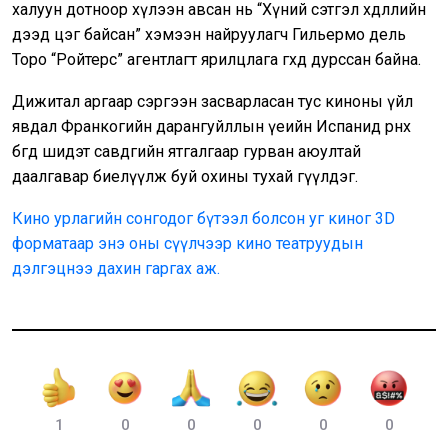
халуун дотноор хүлээн авсан нь “Хүний сэтгэл хөдлөлийн
дээд цэг байсан” хэмээн найруулагч Гильермо дель
Торо “Ройтерс” агентлагт ярилцлага өгөхдөө дурссан байна.
Дижитал аргаар сэргээн засварласан тус киноны үйл
явдал Франкогийн дарангуйллын үеийн Испанид өрнөх
бөгөөд шидэт савдгийн ятгалгаар гурван аюултай
даалгавар биелүүлж буй охины тухай өгүүлдэг.
Кино урлагийн сонгодог бүтээл болсон уг киног 3D
форматаар энэ оны сүүлчээр кино театруудын
дэлгэцнээ дахин гаргах аж.
1
0
0
0
0
0