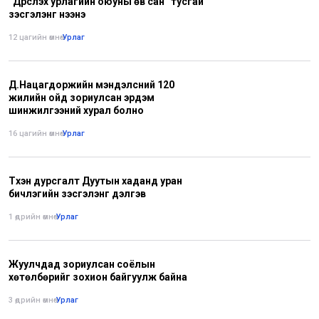
“Дүрслэх урлагийн оюуны өв сан” тусгай
үзэсгэлэнг нээнэ
12 цагийн өмнө
•
Урлаг
Д.Нацагдоржийн мэндэлсний 120
жилийн ойд зориулсан эрдэм
шинжилгээний хурал болно
16 цагийн өмнө
•
Урлаг
Түүхэн дурсгалт Дуутын хаданд уран
бичлэгийн үзэсгэлэнг дэлгэв
1 өдрийн өмнө
•
Урлаг
Жуулчдад зориулсан соёлын
хөтөлбөрийг зохион байгуулж байна
3 өдрийн өмнө
•
Урлаг