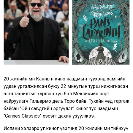
20 жилийн өмнө Каннын кино наадмын түүхэнд хамгийн
удаан үргэлжилсэн буюу 22 минутын турш нижигнэсэн
алга ташилтыг хүртсэн хүн бол Мексикийн нэрт
найруулагч Гильермо дель Торо байв. Тухайн үед гаргаж
байсан "Ойн савдгийн эргүүлэг" киног тус наадмын
“Cannes Classics” хэсэгт дахин үзүүлжээ.
Испани хэлээрх уг киног үзэгчид 20 жилийн өмнө тийнхүү