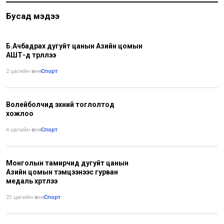
Бусад мэдээ
Б.Ачбадрах дугуйт цанын Азийн цомын
АШТ-д түрүүллээ
2 цагийн өмнө
•
Спорт
Волейболчид эхний тоглолтод
хожлоо
4 цагийн өмнө
•
Спорт
Монголын тамирчид дугуйт цанын
Азийн цомын тэмцээнээс гурван
медаль хүртлээ
21 цагийн өмнө
•
Спорт