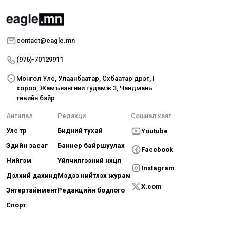
contact@eagle.mn
(976)-70129911
Монгол Улс, Улаанбаатар, Сүхбаатар дүүрэг, I
хороо, Жамъяангүний гудамж 3, Чандмань
төвийн байр
Ангилал
Редакци
Сошиал хаяг
Улс төр
Бидний тухай
Youtube
Эдийн засаг
Баннер байршуулах
Facebook
Нийгэм
Үйлчилгээний нөхцөл
Instagram
Дэлхий дахинд
Мэдээ нийтлэх журам
X.com
Энтертайнмент
Редакцийн бодлого
Спорт