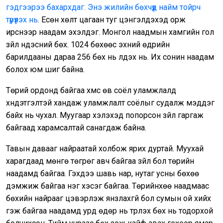
гэдгээрээ бахархдаг. Энэ жилийн бөхчүүд найм тойрч
түрүүлэх нь
. Есөн хөлт цагаан туг цэнгэлдэхэд орж
ирснээр наадам эхэлдэг. Монгол наадмын хамгийн гол
зүйл үндэсний бөх. 1024 бөхөөс эхний өдрийн
барилдааны дараа 256 бөх нь үлдэх нь. Их сонин наадам
болох юм шиг байна.
Төрий ордонд байгаа хүмүүс өв соёл уламжлалд
хүндэтгэлтэй хандаж уламжлалт соёлыг судалж мэддэг
байх нь чухал. Муугаар хэлэхэд попорсон зүйл гаргаж
байгаад харамсалтай санагдаж байна.
Тавын давааг найраатай холбож ярих дуртай. Муухай
харагдаад мөнгө төгрөг авч байгаа зүйл бол төрийн
наадамд байгаа. Гэхдээ шавь нар, нутаг усны бөхөө
дэмжиж байгаа нэг хэсэг байгаа. Төрийнхөө наадмаас
бөхийн найрааг цэвэрлэж янзлахгүй бол сумын ой хийх
гэж байгаа наадамд урд өдөр нь түрүүлэх бөх нь тодорхой