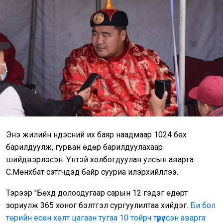
Энэ жилийн үндэсний их баяр наадмаар 1024 бөх
барилдуулж, гурван өдөр барилдуулахаар
шийдвэрлэсэн. Үүнтэй холбогдуулан улсын аварга
С.Мөнхбат сэтгүүчдэд байр сууриа илэрхийллээ.
Тэрээр "Бөхүүд долоодугаар сарын 12 гэдэг өдөрт
зориулж 365 хоног бэлтгэл сургуулилтаа хийдэг.
Би бол
төрийн есөн хөлт цагаан тугаа 10 тойрч түрүүлсэн аварга