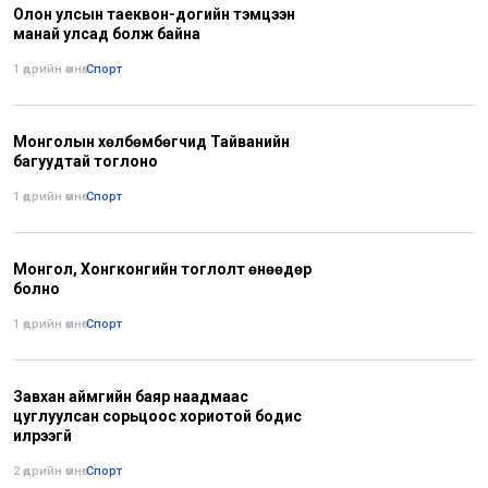
Олон улсын таеквон-догийн тэмцээн
манай улсад болж байна
1 өдрийн өмнө
•
Спорт
Монголын хөлбөмбөгчид Тайванийн
багуудтай тоглоно
1 өдрийн өмнө
•
Спорт
Монгол, Хонгконгийн тоглолт өнөөдөр
болно
1 өдрийн өмнө
•
Спорт
Завхан аймгийн баяр наадмаас
цуглуулсан сорьцоос хориотой бодис
илрээгүй
2 өдрийн өмнө
•
Спорт