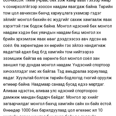
болчихсон. Тийм учраас бөх үзэж кайф авах гэхээр ямар
ч сонирхолгүйгээр хоосон наадам явагдаж байна. Төрийн
том цол авчихсан бөхчүүд хариуцлага ухамсар гэдэг
зүйлийг монгол бөхийн ёс жудгийг сахиж хамгаалж явах
хэрэгтэй гэж бодож байна. Монгол үндэсний бөх монгол
наадам хэдэн бөх уяачдын наадам биш монгол хүн
бүрийн эрхэмлэж явах өвөг дээдсээсээ авч үлдсэн өв
соёл. Өв хөрөнгөдөө хүн өөрийн гэх зүйлээ нандигнаж
явдагтай адил бид бүгд хамгийн том нийтээрээ
эзэмшиж байгаа өв хөрөнгө бол монгол соёл зан
заншил тэр дундаа монгол наадам. Үндэсний спортоор
хичээллэдэг хүмүүс их байгаа. Тэд амьдралаа зориулаад
явдаг. Хуультай болгож төрийн бодлогод гүнзгий оруулж
өгмөөр байна. Наадмаар санаад бусад үедээ мартдаг.
Аливаа үндэстэн, аливаа улс үндэсний спортоороо
дамжиж мандан бадарч байдаг. Монгол эр хүнийг
загварчилдаг монгол бөхчүүд хамгийн сайн хүн байх ёстой.
Өнөөдөр 1000 бөх барилдуулаад цол өгөхөөс илүү 10