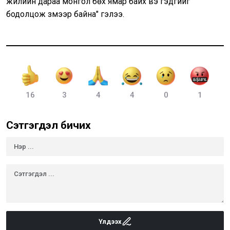
жилийн дараа монгол бөх ямар байх вэ гэдгийг
бодолцож үзмээр байна" гэлээ.
16
3
4
4
0
1
Сэтгэгдэл бичих
Үлдээх