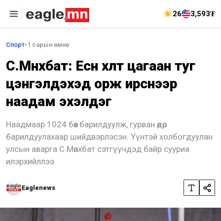
26
3,593₮
Спорт
•
1 сарын өмнө
С.Мөнхбат: Есөн хөлт цагаан туг
цэнгэлдэхэд орж ирснээр
наадам эхэлдэг
Наадмаар 1024 бөх барилдуулж, гурван өдөр
барилдуулахаар шийдвэрлэсэн. Үүнтэй холбогдуулан
улсын аварга С.Мөнхбат сэтгүүчдэд байр сууриа
илэрхийллээ
Eaglenews