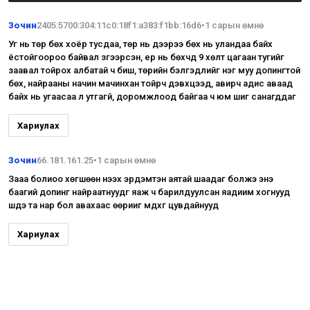
Зочин
2405:5700:304:11c0:18f1:a383:f1bb:16d6
•
1 сарын өмнө
Уг нь төр бөх хоёр тусдаа, төр нь дээрээ бөх нь уландаа байх
ёстойгоороо байвал зүгээрсэн, ер нь бөхчүүд 9 хөлт цагаан тугийг
заавал тойрох албатай ч биш, төрийн бэлгэдлийг нэг муу допингтой
бөх, найрааны начин мачинхан тойрч дэвхцээд, авирч адис аваад
байх нь угаасаа л утгагүй, доромжлоод байгаа ч юм шиг санагддаг
Хариулах
Зочин
66.181.161.25
•
1 сарын өмнө
Зааа болиоо хөгшөөн нээх эрдэмтэн аятай шаадаг болжэ энэ
баагий допинг найраатнуудг яаж ч барилдуулсан яадиим хогнууд
шдэ та нар бол авахаас өөрииг мдхгү цувдайнууд
Хариулах