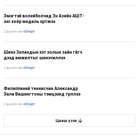
Эмэгтэй волейболчид Зүүн Азийн АШТ-
ээс хоёр медаль хүртжээ
2 өдрийн өмнө
•
Спорт
Шинэ Зеландын хэт холын зайн гүйгч
дээд амжилтыг шинэчиллээ
2 өдрийн өмнө
•
Спорт
Филиппиний теннисчин Александр
Эала Вашингтоны тэмцээнд түрүүллээ
2 өдрийн өмнө
•
Спорт
Цааш үзэх