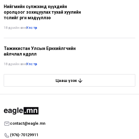
Нийгмийн сүлжээнд хүүхдийн
оролцоог зохицуулах тухай хуулийн
төслийг өргөн мэдүүллээ
18 өдрийн өмнө
•
Улс төр
Тажикистан Улсын Ерөнхийлөгчийн
айлчлал өндөрлөлөө
18 өдрийн өмнө
•
Улс төр
Цааш үзэх
contact@eagle.mn
(976)-70129911