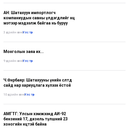
АН: Шатахуун импортлогч
компаниудын савны үлдэгдлийг нөөц
мэтээр мэдээлж байгаа нь буруу
3 өдрийн өмнө
•
Улс төр
Монголын заяа их...
9 өдрийн өмнө
•
Улс төр
Ч.Өнөрбаяр: Шатахууны үнийн өсөлтөд
сайд нар хариуцлага хүлээх ёстой
10 өдрийн өмнө
•
Улс төр
АМГТГ: Улсын хэмжээнд АИ-92
бензиний 17, дизель түлшний 23
хоногийн нөөцтэй байна