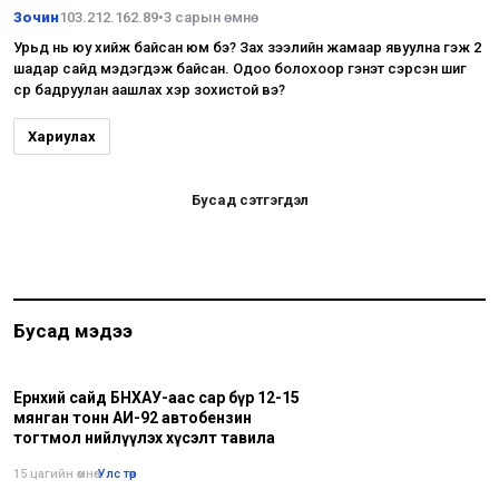
Зочин
103.212.162.89
•
3 сарын өмнө
Урьд нь юу хийж байсан юм бэ? Зах зээлийн жамаар явуулна гэж 2
шадар сайд мэдэгдэж байсан. Одоо болохоор гэнэт сэрсэн шиг
сүр бадруулан аашлах хэр зохистой вэ?
Хариулах
Бусад сэтгэгдэл
Бусад мэдээ
Ерөнхий сайд БНХАУ-аас сар бүр 12-15
мянган тонн АИ-92 автобензин
тогтмол нийлүүлэх хүсэлт тавила
15 цагийн өмнө
•
Улс төр