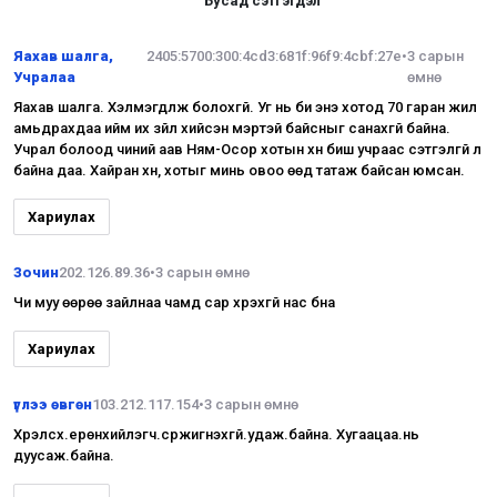
Бусад сэтгэгдэл
Яахав шалга,
2405:5700:300:4cd3:681f:96f9:4cbf:27e
•
3 сарын
Учралаа
өмнө
Яахав шалга. Хэлмэгдүүлж болохгүй. Уг нь би энэ хотод 70 гаран жил
амьдрахдаа ийм их зүйл хийсэн мэртэй байсныг санахгүй байна.
Учрал болоод чиний аав Ням-Осор хотын хүн биш учраас сэтгэлгүй л
байна даа. Хайран хүн, хотыг минь овоо өөд татаж байсан юмсан.
Хариулах
Зочин
202.126.89.36
•
3 сарын өмнө
Чи муу өөрөө зайлнаа чамд сар хүрэхгүй нас бна
Хариулах
үглээ өвгөн
103.212.117.154
•
3 сарын өмнө
Хүрэлсүх.ерөнхийлэгч.сүржигнэхгүй.удаж.байна. Хугаацаа.нь
дуусаж.байна.