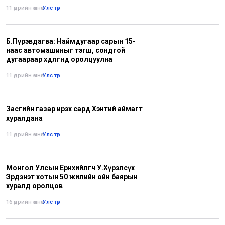
11 өдрийн өмнө
•
Улс төр
Б.Пүрэвдагва: Наймдугаар сарын 15-
наас автомашиныг тэгш, сондгой
дугаараар хөдөлгөөнд оролцуулна
11 өдрийн өмнө
•
Улс төр
Засгийн газар ирэх сард Хэнтий аймагт
хуралдана
11 өдрийн өмнө
•
Улс төр
Монгол Улсын Ерөнхийлөгч У.Хүрэлсүх
Эрдэнэт хотын 50 жилийн ойн баярын
хуралд оролцов
16 өдрийн өмнө
•
Улс төр