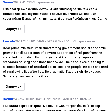
Зочин
202.9.41.113
•
3 сарын өмнө
Нямбаатар ажлаа хийх ёстой. Ажил хийгээд байна гэж халж
солиордогчинь юу вээ Буцааж ажлыг нь хийлгэ Хэнэас ч илүү
хэрэгтэй хүн Дараагийн хүн нь чадахгүй сэтгэлгүй үлбийсэн л юм болно
Хариулах
Lincoln
2601:246:4101:64b0:e5d7:92f:3ae8:51fb
•
3 сарын өмнө
Dear prime minister: Small smart strong government.Social economic
growth for all.Separation of powers.Separation of religion from the
state.End dogmatism.End cronyism and kleptocracy. Improve
standards of living conditions nationwide.The people are bleeding at
all costs because of crooked politicians. The people are sick and tired
of swallowing lies after lies. Be pragmatic.Tax the rich.No excuse.
Sincerely Iron Leader the Great
Хариулах
Зочин
2405:5700:302:6ba:69f8:268:cf3e:6dc8
•
3 сарын өмнө
Гадаадад гаргадаг үхрийн махны үнэ 9300 төгрөг байна. Үнэхээр
засгийн газар ийм үнээр гадаадад мах гаргадаг бол Засгийн газрыг