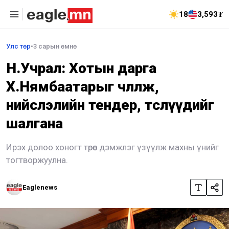
18
3,593₮
Улс төр
•
3 сарын өмнө
Н.Учрал: Хотын дарга
Х.Нямбаатарыг чөлөөлж,
нийслэлийн тендер, төслүүдийг
шалгана
Ирэх долоо хоногт төрөөс дэмжлэг үзүүлж махны үнийг
тогтворжуулна.
Eaglenews