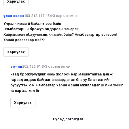
Хариулах
үглээ өвгөн
103.212.117.154
•
3 сарын өмнө
Учрал чимээгүй байх.нь зөв байв.
Нямбаатарын.брожур.эвдэрсэн.Чанаргүй!
Хайран.мөнгө!.хуучин.нь.илүү.сайн.байв? Нямбаатар.дүр эсгэсэн!
Хэний даалгавар.вэ???
Хариулах
зочин
202.126.91.3
•
3 сарын өмнө
наад брожуруудийг чинь жолооч нар машинтайгаа давж
гараад эвдэж байгааг анзаардаг хүн бна уу.Гэнэт лхүнийг
буруутгах юм.Нямбаатар харин ч сайн ажилладаг шүү.Ийм хүнийг
та нар халж л бг
Хариулах
Бусад сэтгэгдэл