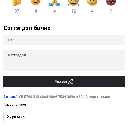
97
4
4
12
4
9
Сэтгэгдэл бичих
Үлдээх
Зочин
2405:5700:310:68c8:96e6:7539:369e:c684
•
3 сарын өмнө
Гацаана гээч
Хариулах