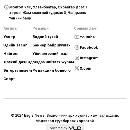
Монгол Улс, Улаанбаатар, Сүхбаатар дүүрэг, I
хороо, Жамъяангүний гудамж 3, Чандмань
төвийн байр
Ангилал
Редакци
Сошиал хаяг
Улс төр
Бидний тухай
Youtube
Эдийн засаг
Баннер байршуулах
Facebook
Нийгэм
Үйлчилгээний нөхцөл
Instagram
Дэлхий дахинд
Мэдээ нийтлэх журам
X.com
Энтертайнмент
Редакцийн бодлого
Спорт
© 2024 Eagle News.
Зохиогчийн эрх хуулиар хамгаалагдсан.
Мэдээлэл хуулбарлах хориотой.
Powered by