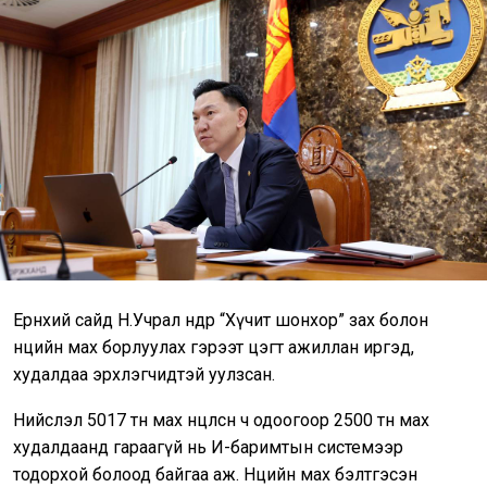
Ерөнхий сайд Н.Учрал өнөөдөр “Хүчит шонхор” зах болон
нөөцийн мах борлуулах гэрээт цэгт ажиллан иргэд,
худалдаа эрхлэгчидтэй уулзсан.
Нийслэл 5017 тн мах нөөцөлсөн ч одоогоор 2500 тн мах
худалдаанд гараагүй нь И-баримтын системээр
тодорхой болоод байгаа аж. Нөөцийн мах бэлтгэсэн