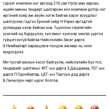
гэрээт компани нэг иргэнд 216 сая төгрөгөөр мах зарсан,
нөөцийн махны тендерт шалгарсан есөн компани дотор нэг
иргэний хоёр аж ахуйн нэгж байгаа зэрэг асуудлыг
шалгуулна гэдгээ Ерөнхий сайд Н.Учрал иргэдтэй
уулзахдаа хэлж байсан юм. Түүнчлэн стратегийн
хүнсний нөөц бүрдүүлэх, хүн амыг хүнсээр хангах үүргээ
гүйцэтгэхгүй байгаа Нийслэлийн Засаг дарга
Х.Нямбаатарт хариуцлага тооцож ажлаас нь чөлөөлөхөө
мэдэгдлээ.
Мөн тусгай ажлын хэсэг байгуулж, нийслэлийн бүх төсөл,
тендерийг шалгахыг АТГ-ын дарга З.Дашдаваа, ТЕГ-ын
дарга П.Одонбаатар, ЦЕГ-ын Тэргүүн дэд дарга
Б.Ганчулуун нарт үүрэг болгов.