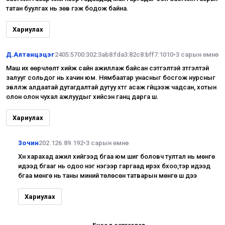
татан буулгах нь зөв гэж бодож байна.
Хариулах
Д.Алтанцэцэг
2405:5700:302:3ab8:fda3:82c8:bff7:1010
•
3 сарын өмнө
Маш их өөрчлөлт хийж сайн ажиллаж байсан сэтгэлтэй зүтгэлтэй
залууг сольдог нь хачин юм. Нямбаатар унасныг босгож нурсныг
эвлүүлж алдаатай дутагдалтай дутуу хүтүүг асаж гүйцээж чадсан, хотын
олон олон чухал ажлуудыг хийсэн ганц дарга шүү.
Хариулах
Зочин
202.126.89.192
•
3 сарын өмнө
Хүн харахад ажил хийгээд бгаа юм шиг боловч тултал нь мөнгө
идээд бгааг нь одоо нэг нэгээр гаргаад ирэх бхоо,тэр идээд
бгаа мөнгө нь таны миний төлөсөн татварын мөнгө шүү дээ
Хариулах