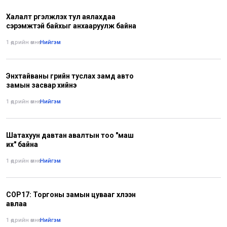
Халалт үргэлжлэх тул аялахдаа
сэрэмжтэй байхыг анхааруулж байна
1 өдрийн өмнө
•
Нийгэм
Энхтайваны гүүрийн туслах замд авто
замын засвар хийнэ
1 өдрийн өмнө
•
Нийгэм
Шатахуун давтан авалтын тоо "маш
их" байна
1 өдрийн өмнө
•
Нийгэм
COP17: Торгоны замын цувааг хүлээн
авлаа
1 өдрийн өмнө
•
Нийгэм