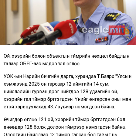
Ой, хээрийн болон объектын түймрийн нөхцөл байдлын
талаар ОБЕГ-аас мэдээлэл өглөө.
УОК-ын Нарийн бичгийн дарга, хурандаа Т.Баярхүү "Улсын
хэмжээнд 2025 он гарсаар 12 аймгийн 14 сум,
нийслэлийн гурван дүүрэг нийтдээ 128 удаагийн ой,
хээрийн гал түймэр бүртгэгдсэн. Үүнийг өнгөрсөн оны мөн
үетэй харьцуулахад 43.7 хувиар нэмэгдсэн байна.
Өчигдөр өглөө 121 ой, хээрийн түймэр бүртгэгдсэн бол
өнөөдөр 128 болж долоон түймрээр нэмэгдсэн байна.
Одоогийн байдлаар 13 түймэр гарсан бол тавыг нь