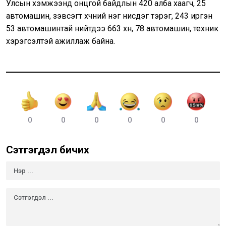
Улсын хэмжээнд онцгой байдлын 420 алба хаагч, 25
автомашин, зэвсэгт хүчний нэг нисдэг тэрэг, 243 иргэн
53 автомашинтай нийтдээ 663 хүн, 78 автомашин, техник
хэрэгсэлтэй ажиллаж байна.
0
0
0
0
0
0
Сэтгэгдэл бичих