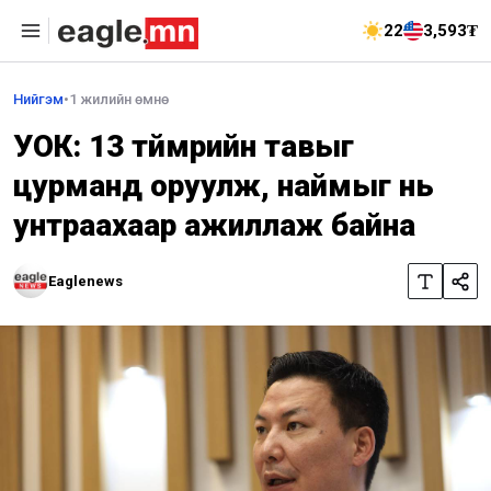
22
3,593₮
Нийгэм
•
1 жилийн өмнө
УОК: 13 түймрийн тавыг
цурманд оруулж, наймыг нь
унтраахаар ажиллаж байна
Eaglenews