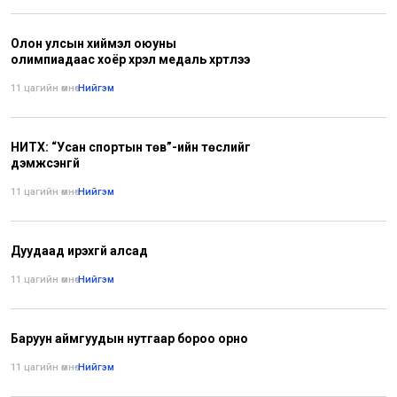
Олон улсын хиймэл оюуны
олимпиадаас хоёр хүрэл медаль хүртлээ
11 цагийн өмнө
•
Нийгэм
НИТХ: “Усан спортын төв”-ийн төслийг
дэмжсэнгүй
11 цагийн өмнө
•
Нийгэм
Дуудаад ирэхгүй алсад
11 цагийн өмнө
•
Нийгэм
Баруун аймгуудын нутгаар бороо орно
11 цагийн өмнө
•
Нийгэм