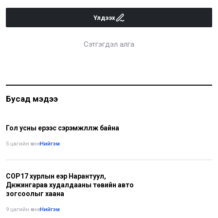
Үлдээх
Сэтгэгдэл алга
Бусад мэдээ
Гол усны үерээс сэрэмжлүүлж байна
5 цагийн өмнө
•
Нийгэм
COP17 хурлын үеэр Нарантуул,
Дүнжингарав худалдааны төвийн авто
зогсоолыг хаана
9 цагийн өмнө
•
Нийгэм