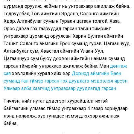
цурманд оруулж, наймыг нь унтраахаар ажиллаж байна.
Тодруулбал, Төв аймгийн Эрдэнэ, Сэлэнгэ аймгийн
Хүдэр, Алтанбулаг сумын Гурван цагаан толгой, Хаза,
Орос даваа гэх газруудад гарсан таван түймрийг
унтраахаар цурманд оруулсан. Харин Булган аймгийн
Тэшиг, Сэлэнгэ аймгийн Ерөө суманд гурав, Цагааннуур,
Алтанбулаг сум, Хөвсгөл аймгийн Улаан-Уул,
Цагааннуур сум буюу дөрвөн аймгийн найман суманд
гарсан түймрийг унтрахаар ажиллаж байна. Мөн
дөнгөж
сая
хэвлэлийн хурал хийх үеэр
Дорнод аймгийн Баян
суманд гал түймэр гарсан гэх дуудлага мэдээлэл ирсэн
.
Улмаар алба хаагчид унтраахаар дуудлагад гарсан
.
Түүнчлэн, нийт нутаг дэвсгэрт хуурайшилт ихтэй
байгаагийн улмаас түймэр унтраахаар 4 газар зориудаар
үүлэнд нөлөөлж, хур тунадас нэмэгдүүлэхээр ажиллаж
байна.