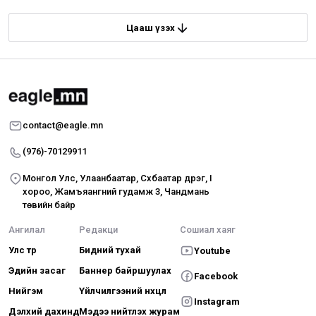
Цааш үзэх
contact@eagle.mn
(976)-70129911
Монгол Улс, Улаанбаатар, Сүхбаатар дүүрэг, I
хороо, Жамъяангүний гудамж 3, Чандмань
төвийн байр
Ангилал
Редакци
Сошиал хаяг
Улс төр
Бидний тухай
Youtube
Эдийн засаг
Баннер байршуулах
Facebook
Нийгэм
Үйлчилгээний нөхцөл
Instagram
Дэлхий дахинд
Мэдээ нийтлэх журам