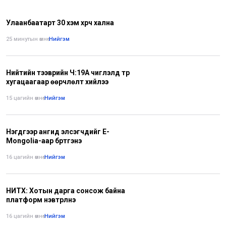
Улаанбаатарт 30 хэм хүрч хална
25 минутын өмнө
•
Нийгэм
Нийтийн тээврийн Ч:19А чиглэлд түр
хугацаагаар өөрчлөлт хийлээ
15 цагийн өмнө
•
Нийгэм
Нэгдүгээр ангид элсэгчдийг E-
Mongolia-аар бүртгэнэ
16 цагийн өмнө
•
Нийгэм
НИТХ: Хотын дарга сонсож байна
платформ нэвтрүүлнэ
16 цагийн өмнө
•
Нийгэм