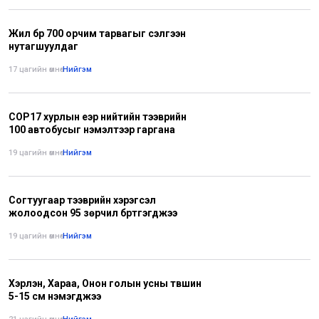
Жил бүр 700 орчим тарвагыг сэлгээн
нутагшуулдаг
17 цагийн өмнө
•
Нийгэм
СОР17 хурлын үеэр нийтийн тээврийн
100 автобусыг нэмэлтээр гаргана
19 цагийн өмнө
•
Нийгэм
Согтуугаар тээврийн хэрэгсэл
жолоодсон 95 зөрчил бүртгэгджээ
19 цагийн өмнө
•
Нийгэм
Хэрлэн, Хараа, Онон голын усны түвшин
5-15 см нэмэгджээ