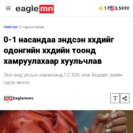
17
3,593₮
Нийгэм
•
2 сарын өмнө
0-1 насандаа эндсэн хүүхдийг
одонгийн хүүхдийн тоонд
хамруулахаар хуульчлав
Энэ онд улсын хэмжээнд 12 306 ээж Алдарт эхийн
одон авчээ
Eaglenews