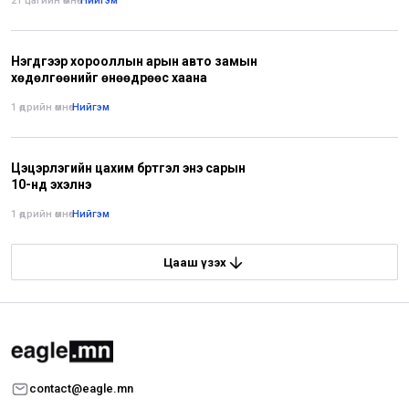
21 цагийн өмнө
•
Нийгэм
Нэгдүгээр хорооллын арын авто замын
хөдөлгөөнийг өнөөдрөөс хаана
1 өдрийн өмнө
•
Нийгэм
Цэцэрлэгийн цахим бүртгэл энэ сарын
10-нд эхэлнэ
1 өдрийн өмнө
•
Нийгэм
Цааш үзэх
contact@eagle.mn