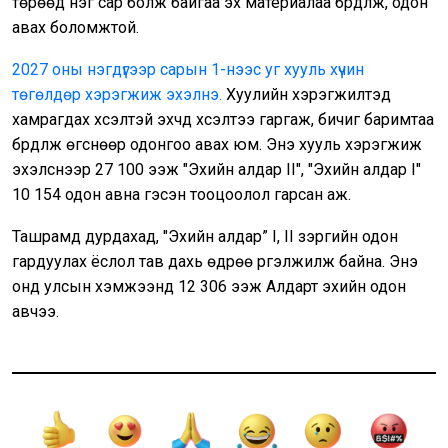
төрөөд нэг сар болж байгаа эх материалаа бүрдүүлж, одон
авах боломжтой.
2027 оны нэгдүгээр сарын 1-нээс уг хууль хүчин
төгөлдөр хэрэгжиж эхэлнэ.
Хуулийн хэрэгжилтэд
хамрагдах хүсэлтэй эхчүүд хүсэлтээ гаргаж, бичиг баримтаа
бүрдүүлж өгснөөр одонгоо авах юм. Энэ хууль хэрэгжиж
эхэлснээр 27 100 ээж "Эхийн алдар II", "Эхийн алдар I"
10 154 одон авна гэсэн тооцоолол гарсан аж.
Ташрамд дурдахад, "Эхийн алдар” I, II зэргийн одон
гардуулах ёслол тав дахь өдрөө үргэлжилж байна. Энэ
онд улсын хэмжээнд 12 306 ээж Алдарт эхийн одон
авчээ.