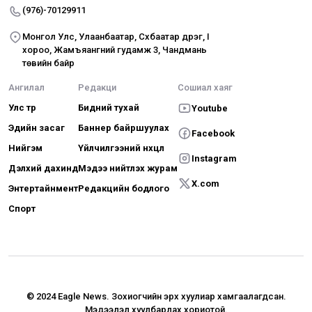
(976)-70129911
Монгол Улс, Улаанбаатар, Сүхбаатар дүүрэг, I
хороо, Жамъяангүний гудамж 3, Чандмань
төвийн байр
Ангилал
Редакци
Сошиал хаяг
Улс төр
Бидний тухай
Youtube
Эдийн засаг
Баннер байршуулах
Facebook
Нийгэм
Үйлчилгээний нөхцөл
Instagram
Дэлхий дахинд
Мэдээ нийтлэх журам
X.com
Энтертайнмент
Редакцийн бодлого
Спорт
© 2024 Eagle News.
Зохиогчийн эрх хуулиар хамгаалагдсан.
Мэдээлэл хуулбарлах хориотой.