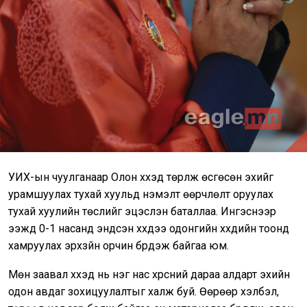
УИХ-ын чуулганаар Олон хүүхэд төрүүлж өсгөсөн эхийг
урамшуулах тухай хуульд нэмэлт өөрчлөлт оруулах
тухай хуулийн төслийг эцэслэн баталлаа. Ингэснээр
ээжүүд 0-1 насанд эндсэн хүүхдээ одонгийн хүүхдийн тоонд
хамруулах эрхзүйн орчин бүрдэж байгаа юм.
Мөн заавал хүүхэд нь нэг нас хүрсний дараа алдарт эхийн
одон авдаг зохицуулалтыг халж буй. Өөрөөр хэлбэл,