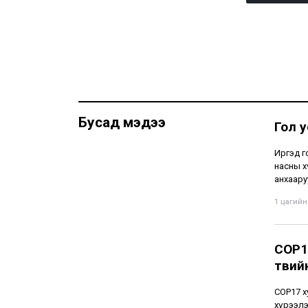
Бусад мэдээ
Гол 
Иргэд г
насны х
анхаару
1 цагийн 
COP1
төвий
СОР17 х
хүрээлэ