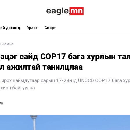
ий дахинд
Урлаг
Спорт
ын өмнө
эцэг сайд СОР17 бага хурлын та
л ажилтай танилцлаа
 ирэх наймдугаар сарын 17-28-нд UNCCD COP17 бага хур
хион байгуулна
ws