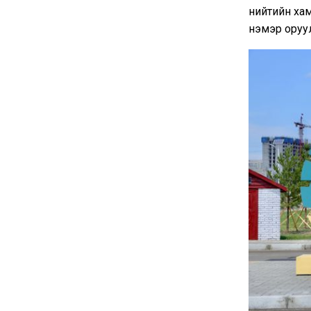
нийтийн ха
нэмэр оруу