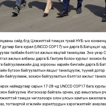
лцааны сайд бөгөөд Цөлжилттэй тэмцэх тухай НҮБ-ын конвен
 дугаар бага хурал (UNCCD COP17)-ын дарга Б.Батцэцэг өнөөдө
уулах талбайн бэлтгэл ажлын явцтай танилцлаа. Энэ үеэр 
гэл ажлын албаны дарга Б.Гантуяа болон хурлыг зохион б
га байгууламжийн дэд хорооны нарийн бичгийн дарга Б.Бат
айн бүтээн байгуулалтын явцыг танилцуулж, түүний дотор 
йн байгууламж, зохион байгуулалтын бэлтгэл ажлыг танил
 ирэх наймдугаар сарын 17-28-нд UNCCD COP17 бага хурлы
ион байгуулна. Ингэснээр байгаль орчин, уур амьсгалын өөрч
цөлжилттэй тэмцэх чиглэлээрх олон улсын хамтын ажиллаг
ах, тогтвортой хөгжлийн зорилтуудын хэрэгжилтийг ахиулах