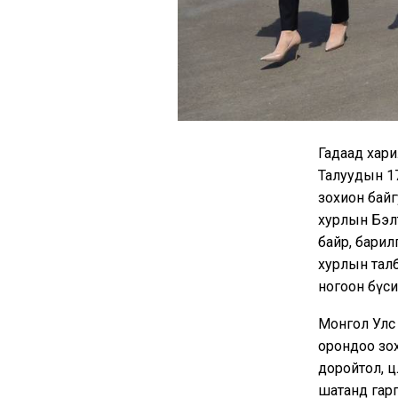
Гадаад хари
Талуудын 17
зохион байг
хурлын Бэлт
байр, барил
хурлын талб
ногоон бүси
Монгол Улс
орондоо зох
доройтол, 
шатанд гарг