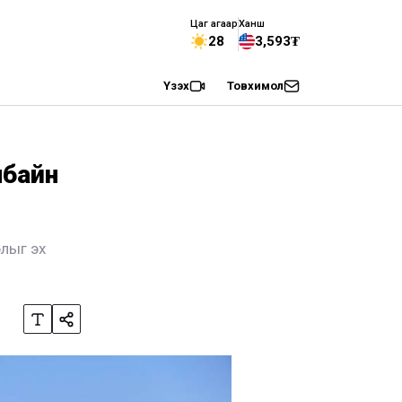
Цаг агаар
Ханш
28
3,593₮
Үзэх
Товхимол
лбайн
лыг эх