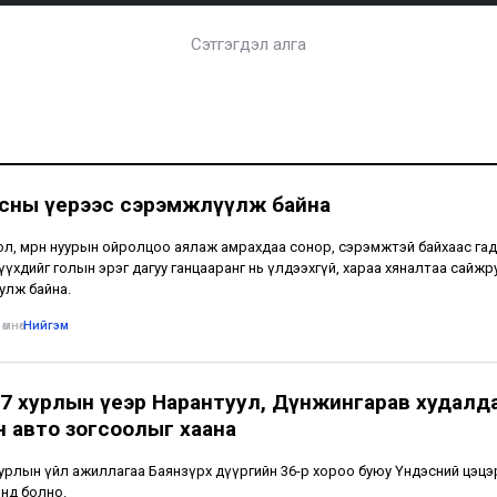
Сэтгэгдэл алга
усны үерээс сэрэмжлүүлж байна
ол, мөрөн нуурын ойролцоо аялаж амрахдаа сонор, сэрэмжтэй байхаас гад
үүхдийг голын эрэг дагуу ганцааранг нь үлдээхгүй, хараа хяналтаа сайжр
улж байна.
өмнө
•
Нийгэм
7 хурлын үеэр Нарантуул, Дүнжингарав худалд
н авто зогсоолыг хаана
урлын үйл ажиллагаа Баянзүрх дүүргийн 36-р хороо буюу Үндэсний цэцэ
нд болно.