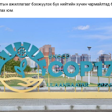
мтын ажиллагааг бэхжүүлэх бүх нийтийн хүчин чармайлтад 
лах юм.