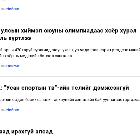
өмнө
•
Нийгэм
 улсын хиймэл оюуны олимпиадаас хоёр хүрэл
ль хүртлээ
й орны 470 гаруй сурагчид оюун ухаан, ур чадвараа сорин өрсөлдсөнөөс манай
йн хоёр нь медалийн болзол хангалаа.
өмнө
•
Нийгэм
: “Усан спортын төв”-ийн төслийг дэмжсэнгүй
ортын ордон барих саналыг анх хувийн хэвшлийн байгууллагаас гаргажээ
өмнө
•
Нийгэм
аад ирэхгүй алсад