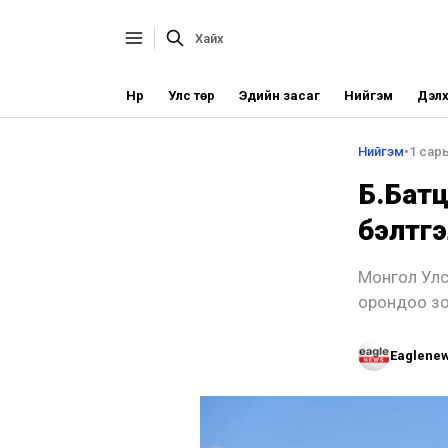
Нүүр
Улс төр
Эдийн засаг
Нийгэм
Дэлх
Нийгэм
•
1 сар
Б.Батц
бэлтгэ
Монгол Улс
орондоо зо
Eaglene