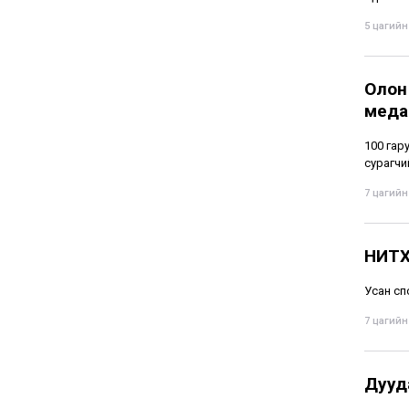
5 цагийн 
Олон
меда
100 гару
сурагчи
7 цагийн 
НИТХ
Усан сп
7 цагийн 
Дууд