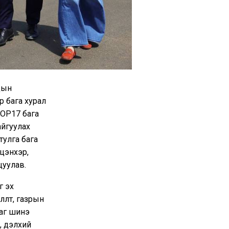
цын
р бага хурал
COP17 бага
айгуулах
тулга бага
цэнхэр,
цуулав.
г эх
лөлт, газрын
ааг шинэ
, дэлхий