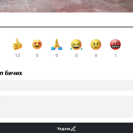
13
5
0
0
0
1
л бичих
Үлдээх