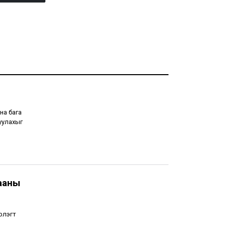
на бага
уулахыг
ааны
рлэгт