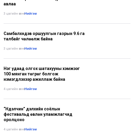
авлаа
3 цагийн өмнө
•
Нийгэм
Самбалхүндэв оршуулгын газрын 9.6 га
талбайг чөлөөлж байна
3 цагийн өмнө
•
Нийгэм
Нэг удаад олгох шатахууны хэмжээг
100 мянган төгрөг болгож
нэмэгдүүлэхээр ажиллаж байна
4 цагийн өмнө
•
Нийгэм
“Нүүдэлчин” дэлхийн соёлын
фестивальд өвлөн уламжлагчид
оролцоно
4 цагийн өмнө
•
Нийгэм