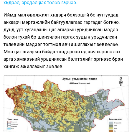
хүндрэл, эрсдэл үүсэх төлөв гарчээ.
Иймд мал өвөлжилт хүндэрч болзошгүй бүс нутгуудад
анхаарч мэргэжлийн байгууллагаас гаргадаг богино,
дунд, урт хугацааны цаг агаарын урьдчилсан мэдээ
болон тухай бүр шинэчлэн гаргах зудын урьдчилсан
төлөвийн мэдээг тогтмол авч ашиглахыг зөвлөлөө.
Мөн цаг агаарын байдал хүндэрсэн үед авч хэрэгжүүлэх
арга хэмжээний урьдчилсан бэлтгэлийг эртнээс бүрэн
хангаж ажиллахыг зөвлөв.