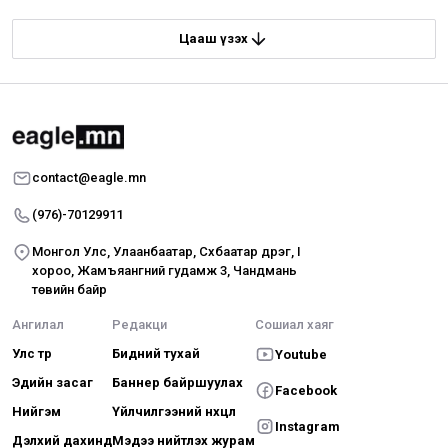
Цааш үзэх
contact@eagle.mn
(976)-70129911
Монгол Улс, Улаанбаатар, Сүхбаатар дүүрэг, I
хороо, Жамъяангүний гудамж 3, Чандмань
төвийн байр
Ангилал
Редакци
Сошиал хаяг
Улс төр
Бидний тухай
Youtube
Эдийн засаг
Баннер байршуулах
Facebook
Нийгэм
Үйлчилгээний нөхцөл
Instagram
Дэлхий дахинд
Мэдээ нийтлэх журам