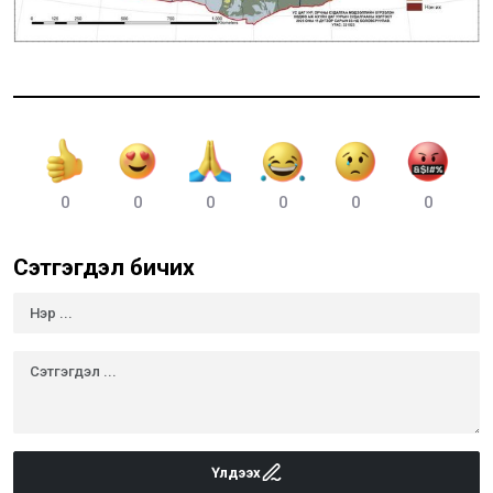
0
0
0
0
0
0
Сэтгэгдэл бичих
Үлдээх