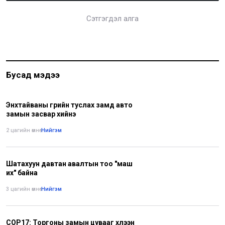
Сэтгэгдэл алга
Бусад мэдээ
Энхтайваны гүүрийн туслах замд авто
замын засвар хийнэ
2 цагийн өмнө
•
Нийгэм
Шатахуун давтан авалтын тоо "маш
их" байна
3 цагийн өмнө
•
Нийгэм
COP17: Торгоны замын цувааг хүлээн