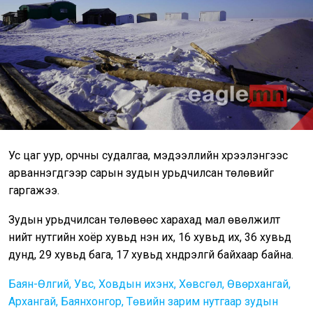
Ус цаг уур, орчны судалгаа, мэдээллийн хүрээлэнгээс
арваннэгдүгээр сарын зудын урьдчилсан төлөвийг
гаргажээ.
Зудын урьдчилсан төлөвөөс харахад мал өвөлжилт
нийт нутгийн хоёр хувьд нэн их, 16 хувьд их, 36 хувьд
дунд, 29 хувьд бага, 17 хувьд хүндрэлгүй байхаар байна.
Баян-Өлгий, Увс, Ховдын ихэнх, Хөвсгөл, Өвөрхангай,
Архангай, Баянхонгор, Төвийн зарим нутгаар зудын