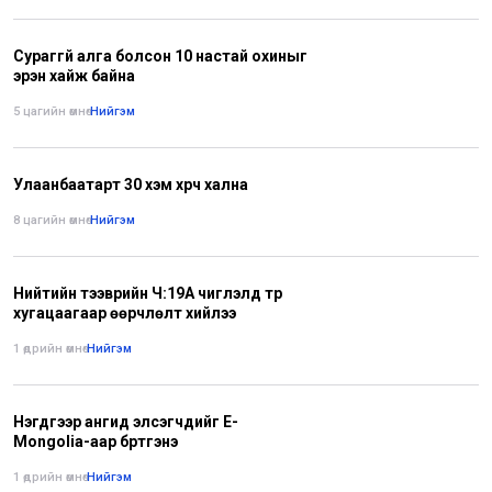
Сураггүй алга болсон 10 настай охиныг
эрэн хайж байна
5 цагийн өмнө
•
Нийгэм
Улаанбаатарт 30 хэм хүрч хална
8 цагийн өмнө
•
Нийгэм
Нийтийн тээврийн Ч:19А чиглэлд түр
хугацаагаар өөрчлөлт хийлээ
1 өдрийн өмнө
•
Нийгэм
Нэгдүгээр ангид элсэгчдийг E-
Mongolia-аар бүртгэнэ
1 өдрийн өмнө
•
Нийгэм