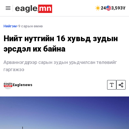
24
3,593₮
Нийгэм
•
9 сарын өмнө
Нийт нутгийн 16 хувьд зудын
эрсдэл их байна
Арваннэгдүгээр сарын зудын урьдчилсан төлөвийг
гаргажээ
Eaglenews