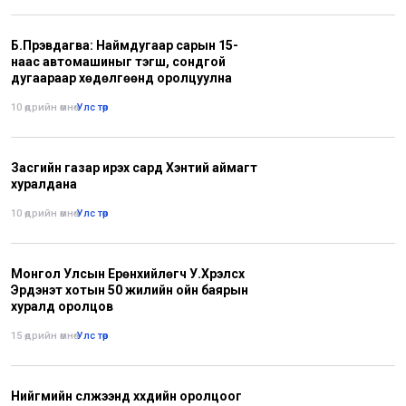
Б.Пүрэвдагва: Наймдугаар сарын 15-
наас автомашиныг тэгш, сондгой
дугаараар хөдөлгөөнд оролцуулна
10 өдрийн өмнө
•
Улс төр
Засгийн газар ирэх сард Хэнтий аймагт
хуралдана
10 өдрийн өмнө
•
Улс төр
Монгол Улсын Ерөнхийлөгч У.Хүрэлсүх
Эрдэнэт хотын 50 жилийн ойн баярын
хуралд оролцов
15 өдрийн өмнө
•
Улс төр
Нийгмийн сүлжээнд хүүхдийн оролцоог