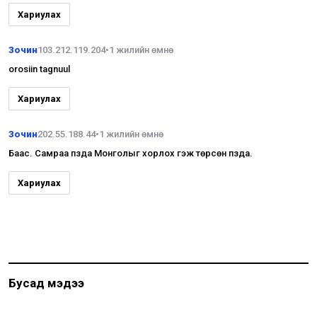
Хариулах
Зочин
103.212.119.204
•
1 жилийн өмнө
orosiin tagnuul
Хариулах
Зочин
202.55.188.44
•
1 жилийн өмнө
Баас. Самраа пзда Монголыг хорлох гэж төрсөн пзда.
Хариулах
Бусад мэдээ