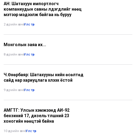
АН: Шатахуун импортлогч
компаниудын савны үлдэгдлийг нөөц
мэтээр мэдээлж байгаа нь буруу
2 өдрийн өмнө
•
Улс төр
Монголын заяа их...
8 өдрийн өмнө
•
Улс төр
Ч.Өнөрбаяр: Шатахууны үнийн өсөлтөд
сайд нар хариуцлага хүлээх ёстой
9 өдрийн өмнө
•
Улс төр
АМГТГ: Улсын хэмжээнд АИ-92
бензиний 17, дизель түлшний 23
хоногийн нөөцтэй байна
10 өдрийн өмнө
•
Улс төр