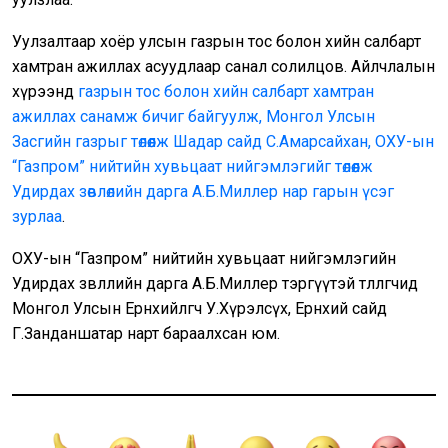
Уулзалтаар хоёр улсын газрын тос болон хийн салбарт
хамтран ажиллах асуудлаар санал солилцов. Айлчлалын
хүрээнд
газрын тос болон хийн салбарт хамтран
ажиллах санамж бичиг байгуулж, Монгол Улсын
Засгийн газрыг төлөөлж Шадар сайд С.Амарсайхан, ОХУ-ын
“Газпром” нийтийн хувьцаат нийгэмлэгийг төлөөлж
Удирдах зөвлөлийн дарга А.Б.Миллер нар гарын үсэг
зурлаа
.
ОХУ-ын “Газпром” нийтийн хувьцаат нийгэмлэгийн
Удирдах зөвлөлийн дарга А.Б.Миллер тэргүүтэй төлөөлөгчид
Монгол Улсын Ерөнхийлөгч У.Хүрэлсүх, Ерөнхий сайд
Г.Занданшатар нарт бараалхсан юм.