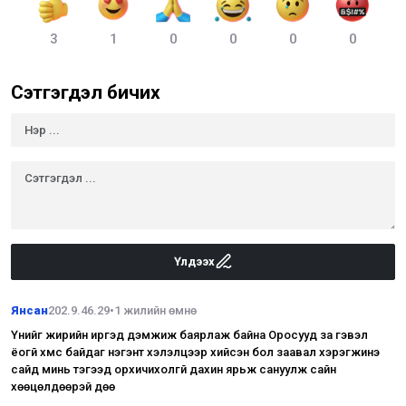
3
1
0
0
0
0
Сэтгэгдэл бичих
Үлдээх
Янсан
202.9.46.29
•
1 жилийн өмнө
Үүнийг жирийн иргэд дэмжиж баярлаж байна Оросууд за гэвэл
ёогүй хүмүүс байдаг нэгэнт хэлэлцээр хийсэн бол заавал хэрэгжинэ
сайд минь тэгээд орхичихолгүй дахин ярьж сануулж сайн
хөөцөлдөөрэй дөө