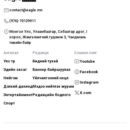
contact@eagle.mn
(976)-70129911
Монгол Улс, Улаанбаатар, Сүхбаатар дүүрэг, I
хороо, Жамъяангүний гудамж 3, Чандмань
төвийн байр
Ангилал
Редакци
Сошиал хаяг
Улс төр
Бидний тухай
Youtube
Эдийн засаг
Баннер байршуулах
Facebook
Нийгэм
Үйлчилгээний нөхцөл
Instagram
Дэлхий дахинд
Мэдээ нийтлэх журам
X.com
Энтертайнмент
Редакцийн бодлого
Спорт