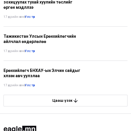
зохицуулах тухай хуулийн төслийг
өргөн мэдүүллээ
17 өдрийн өмнө
•
Улс төр
Тажикистан Улсын Ерөнхийлөгчийн
айлчлал өндөрлөлөө
17 өдрийн өмнө
•
Улс төр
Ерөнхийлөгч БНХАУ-ын Элчин сайдыг
хүлээн авч уулзлаа
17 өдрийн өмнө
•
Улс төр
Цааш үзэх