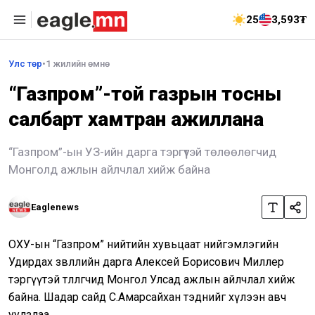
25
3,593₮
Улс төр
•
1 жилийн өмнө
“Газпром”-той газрын тосны
салбарт хамтран ажиллана
“Газпром”-ын УЗ-ийн дарга тэргүүтэй төлөөлөгчид
Монголд ажлын айлчлал хийж байна
Eaglenews
ОХУ-ын “Газпром” нийтийн хувьцаат нийгэмлэгийн
Удирдах зөвлөлийн дарга Алексей Борисович Миллер
тэргүүтэй төлөөлөгчид Монгол Улсад ажлын айлчлал хийж
байна. Шадар сайд С.Амарсайхан тэднийг хүлээн авч
уулзлаа.