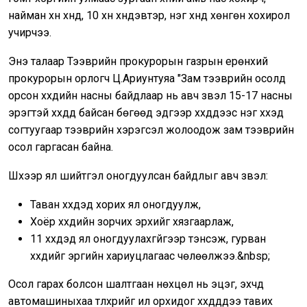
найман хүн хүнд, 10 хүн хүндэвтэр, нэг хүнд хөнгөн хохирол
учирчээ.
Энэ талаар Тээврийн прокурорын газрын ерөнхий
прокурорын орлогч Ц.Ариунтуяа "Зам тээврийн осолд
орсон хүүхдийн насны байдлаар нь авч үзвэл 15-17 насны
эрэгтэй хүүхдүүд байсан бөгөөд эдгээр хүүхдүүдээс нэг хүүхэд
согтуугаар тээврийн хэрэгсэл жолоодож зам тээврийн
осол гаргасан байна.
Шүүхээр ял шийтгэл оногдуулсан байдлыг авч үзвэл:
Таван хүүхдэд хорих ял оногдуулж,
Хоёр хүүхдийн зорчих эрхийг хязгаарлаж,
11 хүүхдэд ял оногдуулахгүйгээр тэнсэж, гурван
хүүхдийг эрүүгийн хариуцлагаас чөлөөлжээ.&nbsp;
Осол гарах болсон шалтгаан нөхцөл нь эцэг, эхчүүд
автомашиныхаа түлхүүрийг ил орхидог хүүхдүүддээ тавих