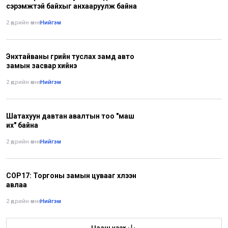
сэрэмжтэй байхыг анхааруулж байна
2 өдрийн өмнө
•
Нийгэм
Энхтайваны гүүрийн туслах замд авто
замын засвар хийнэ
2 өдрийн өмнө
•
Нийгэм
Шатахуун давтан авалтын тоо "маш
их" байна
2 өдрийн өмнө
•
Нийгэм
COP17: Торгоны замын цувааг хүлээн
авлаа
2 өдрийн өмнө
•
Нийгэм
Цааш үзэх