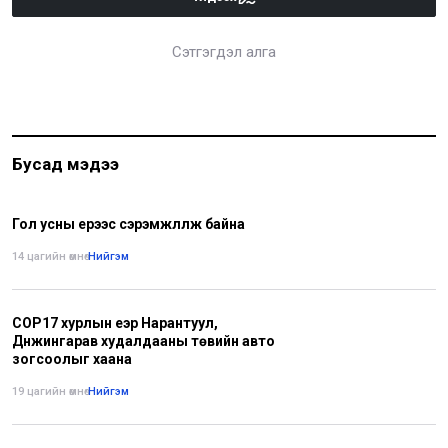
Сэтгэгдэл алга
Бусад мэдээ
Гол усны үерээс сэрэмжлүүлж байна
14 цагийн өмнө
•
Нийгэм
COP17 хурлын үеэр Нарантуул,
Дүнжингарав худалдааны төвийн авто
зогсоолыг хаана
19 цагийн өмнө
•
Нийгэм