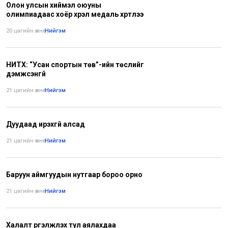
Олон улсын хиймэл оюуны
олимпиадаас хоёр хүрэл медаль хүртлээ
20 цагийн өмнө
•
Нийгэм
НИТХ: “Усан спортын төв”-ийн төслийг
дэмжсэнгүй
21 цагийн өмнө
•
Нийгэм
Дуудаад ирэхгүй алсад
21 цагийн өмнө
•
Нийгэм
Баруун аймгуудын нутгаар бороо орно
21 цагийн өмнө
•
Нийгэм
Халалт үргэлжлэх тул аялахдаа