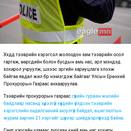
Хүүхдүүд тээврийн хэрэгсэл жолоодон зам тээврийн осол
гаргаж, өөрсдийн болон бусдын амь нас, эрүүл мэндэд
хохирол учруулж, шүүхээс эрүүгийн хариуцлага хүлээж
байгаа явдал жил бүр нэмэгдэж байгааг Улсын Ерөнхий
Прокурорын Газраас анхааруулав.
Тээврийн прокурорын газраас
сүүлийн гурван жилийн
байдлаар насанд хүрээгүй хүүхдийн үйлдсэн тээврийн
хэрэгслийн хөдөлгөөний аюулгүй байдал, ашиглалтын
журам зөрчих 21 хэргийг шүүхээр шийдвэрлүүлээд байна
.
Гэмт хэргийн улмаас зургаан хүний амь нас хохирч,