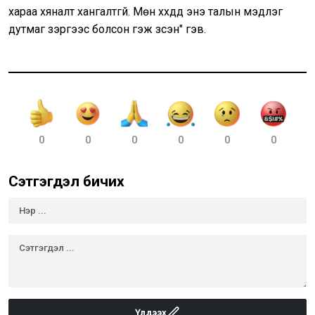
хараа хяналт хангалтгүй. Мөн хүүхдүүд энэ талын мэдлэг
дутмаг зэргээс болсон гэж үзсэн" гэв.
0
0
0
0
0
0
Сэтгэгдэл бичих
Үлдээх