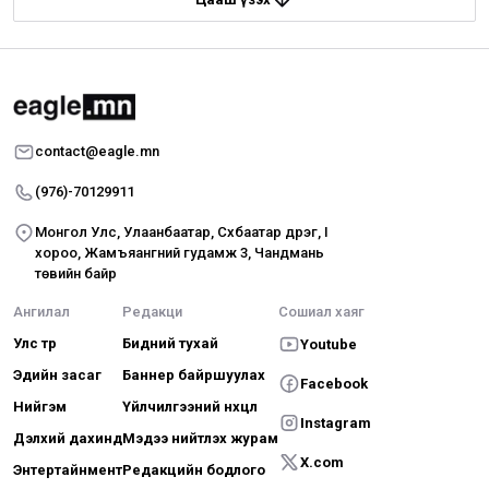
contact@eagle.mn
(976)-70129911
Монгол Улс, Улаанбаатар, Сүхбаатар дүүрэг, I
хороо, Жамъяангүний гудамж 3, Чандмань
төвийн байр
Ангилал
Редакци
Сошиал хаяг
Улс төр
Бидний тухай
Youtube
Эдийн засаг
Баннер байршуулах
Facebook
Нийгэм
Үйлчилгээний нөхцөл
Instagram
Дэлхий дахинд
Мэдээ нийтлэх журам
X.com
Энтертайнмент
Редакцийн бодлого