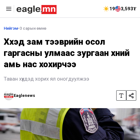
19
3,593₮
Нийгэм
•
3 сарын өмнө
Хүүхэд зам тээврийн осол
гаргасны улмаас зургаан хүний
амь нас хохирчээ
Таван хүүхдэд хорих ял оногдуулжээ
Eaglenews