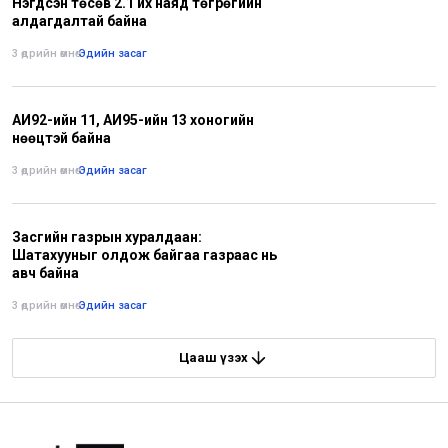
Нэгдсэн төсөв 2.1 их наяд төгрөгийн
алдагдалтай байна
3 өдрийн өмнө
•
Эдийн засаг
АИ92-ийн 11, АИ95-ийн 13 хоногийн
нөөцтэй байна
3 өдрийн өмнө
•
Эдийн засаг
Засгийн газрын хуралдаан:
Шатахууныг олдож байгаа газраас нь
авч байна
3 өдрийн өмнө
•
Эдийн засаг
Цааш үзэх