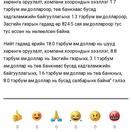
хөрөнгө оруулалт, компани хоорондын зээллэг 1.7
тэрбум ам.доллароор, төв банкнаас бусад
хадгаламжийн байгууллагынх 1.3 тэрбум ам.доллароор,
Засгийн газрын гадаад өр 824.5 сая ам.доллароор тус
тус өссөн нь нөлөөлсөн байна.
Нийт гадаад өрийн 18.0 тэрбум ам.доллар нь шууд
хөрөнгө оруулалт, компани хоорондын зээллэг, 8.8
тэрбум ам.доллар нь Засгийн газрынх, 3.1 тэрбум
ам.доллар нь төв банкнаас бусад хадгаламжийн
байгууллагынх, 1.6 тэрбум ам.доллар нь төв банкных,
8.0 тэрбум ам.доллар нь бусад салбарынх байна" гэлээ.
0
0
0
0
0
0