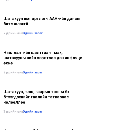
Шатахуун импортлогч ААН-ийн дансыг
битүүмжлэхгүй
2 өдрийн өмнө
•
Эдийн засаг
Нийлүүлэлтийн шалтгаант мах,
шатахууны үнийн өсөлтөөс үүдэн инфляци
өснө
2 өдрийн өмнө
•
Эдийн засаг
Шатахуун, түлш, газрын тосны бүх
бүтээгдэхүүнийг гаалийн татвараас
чөлөөллөө
3 өдрийн өмнө
•
Эдийн засаг