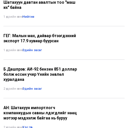
Шатахуун давтан авалтын тоо "маш
их" байна
1 өдрийн өмнө
•
Нийгэм
ГЕГ: Малын мах, дайвар бүтээгдэхүүний
экспорт 17.9 хувиар буурсан
1 өдрийн өмнө
•
Эдийн засаг
Б.Дашпүрэв: АИ-92 бензин 851 доллар
болж өссөн учир Үнийн зөвлөл
хуралдана
2 өдрийн өмнө
•
Эдийн засаг
АН: Шатахуун импортлогч
компаниудын савны үлдэгдлийг нөөц
мэтээр мэдээлж байгаа нь буруу
2 өдрийн өмнө
•
Улс төр