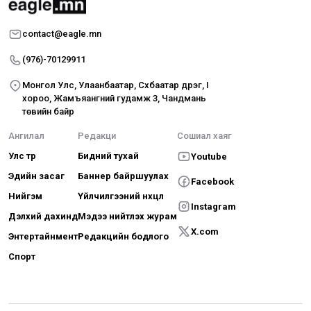
contact@eagle.mn
(976)-70129911
Монгол Улс, Улаанбаатар, Сүхбаатар дүүрэг, I
хороо, Жамъяангүний гудамж 3, Чандмань
төвийн байр
Ангилал
Редакци
Сошиал хаяг
Улс төр
Бидний тухай
Youtube
Эдийн засаг
Баннер байршуулах
Facebook
Нийгэм
Үйлчилгээний нөхцөл
Instagram
Дэлхий дахинд
Мэдээ нийтлэх журам
X.com
Энтертайнмент
Редакцийн бодлого
Спорт