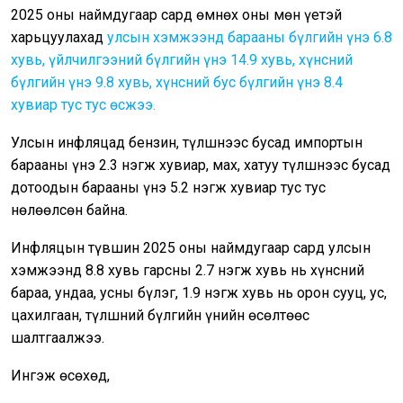
2025 оны наймдугаар сард өмнөх оны мөн үетэй
харьцуулахад
улсын хэмжээнд барааны бүлгийн үнэ 6.8
хувь, үйлчилгээний бүлгийн үнэ 14.9 хувь, хүнсний
бүлгийн үнэ 9.8 хувь, хүнсний бус бүлгийн үнэ 8.4
хувиар тус тус өсжээ.
Улсын инфляцад бензин, түлшнээс бусад импортын
барааны үнэ 2.3 нэгж хувиар, мах, хатуу түлшнээс бусад
дотоодын барааны үнэ 5.2 нэгж хувиар тус тус
нөлөөлсөн байна.
Инфляцын түвшин 2025 оны наймдугаар сард улсын
хэмжээнд 8.8 хувь гарсны 2.7 нэгж хувь нь хүнсний
бараа, ундаа, усны бүлэг, 1.9 нэгж хувь нь орон сууц, ус,
цахилгаан, түлшний бүлгийн үнийн өсөлтөөс
шалтгаалжээ.
Ингэж өсөхөд,