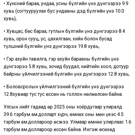
• Хүнсний бараа, ундаа, усны бүлгийн үнэ дүнгээрээ 9.9
хувь (согтууруулах бус ундааны дэд бүлгийн үнэ 10.0
хувь),
• Хувцас, бөс бараа, гутлын бүлгийн үнэ дүнгээрээ 8.4
хувь, орон сууц, ус, цахилгаан, хийн болон бусад
түлшний бүлгийн үнэ дүнгээрээ 19.8 хувь,
• Гэр ахуйн тавилга, гэр ахуйн барааны бүлгийн үнэ
дүнгээрээ 5.8 хувь, зочид буудал, нийтийн хоол, дотуур
байрны үйлчилгээний бүлгийн үнэ дүнгээрээ 12.8 хувь,
• Боловсролын үйлчилгээний бүлгийн үнэ дүнгээрээ
12.8хувиар тус тус өссөн нь голлон нөлөөлсөн байна.
Улсын нийт гадаад өр 2025 оны хоёрдугаар улиралд
39.6 тэрбум ам.долларт хүрч, өмнөх оны мөн үеэс 4.5
тэрбум ам.доллароор өсжээ. Улмаар өмнөх улирлаас 1.6
тэрбум ам.доллароор өссөн байна. Ингэж өсөхөд