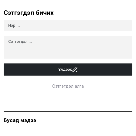
Сэтгэгдэл бичих
Үлдээх
Сэтгэгдэл алга
Бусад мэдээ