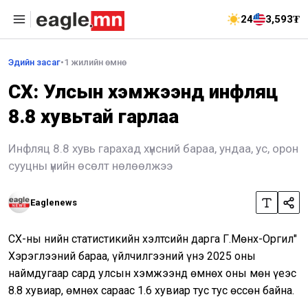
24
3,593₮
Эдийн засаг
•
1 жилийн өмнө
ҮСХ: Улсын хэмжээнд инфляц
8.8 хувьтай гарлаа
Инфляц 8.8 хувь гарахад хүнсний бараа, ундаа, ус, орон
сууцны үнийн өсөлт нөлөөлжээ
Eaglenews
ҮСХ-ны Үнийн статистикийн хэлтсийн дарга Г.Мөнх-Оргил"
Хэрэглээний бараа, үйлчилгээний үнэ 2025 оны
наймдугаар сард улсын хэмжээнд өмнөх оны мөн үеэс
8.8 хувиар, өмнөх сараас 1.6 хувиар тус тус өссөн байна.