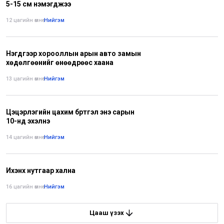
5-15 см нэмэгджээ
12 цагийн өмнө
•
Нийгэм
Нэгдүгээр хорооллын арын авто замын
хөдөлгөөнийг өнөөдрөөс хаана
13 цагийн өмнө
•
Нийгэм
Цэцэрлэгийн цахим бүртгэл энэ сарын
10-нд эхэлнэ
14 цагийн өмнө
•
Нийгэм
Ихэнх нутгаар хална
16 цагийн өмнө
•
Нийгэм
Цааш үзэх