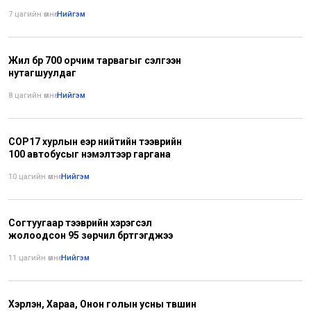
7 цагийн өмнө
•
Нийгэм
Жил бүр 700 орчим тарвагыг сэлгээн
нутагшуулдаг
8 цагийн өмнө
•
Нийгэм
СОР17 хурлын үеэр нийтийн тээврийн
100 автобусыг нэмэлтээр гаргана
10 цагийн өмнө
•
Нийгэм
Согтуугаар тээврийн хэрэгсэл
жолоодсон 95 зөрчил бүртгэгджээ
11 цагийн өмнө
•
Нийгэм
Хэрлэн, Хараа, Онон голын усны түвшин