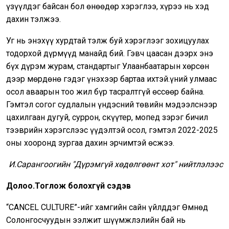
үзүүлдэг байсан бол өнөөдөр хэрэглээ, хүрээ нь хэд
дахин тэлжээ.
Уг нь энэхүү хурдтай тэлж буй хэрэглээг зохицуулах
тодорхой дүрмүүд манайд бий. Гэвч цаасан дээрх энэ
бүх дүрэм журам, стандартыг Улаанбаатарын хөрсөн
дээр мөрдөнө гэдэг үнэхээр бартаа ихтэй.Үүний улмаас
осол аваарын тоо жил бүр тасралтгүй өссөөр байна.
Гэмтэл согог судлалын үндэсний төвийн мэдээлснээр
цахилгаан дугуй, суррон, скүүтер, мопед зэрэг бичил
тээврийн хэрэгслээс үүдэлтэй осол, гэмтэл 2022-2025
оны хооронд зургаа дахин эрчимтэй өсжээ.
И.Сарангоогийн "Дүрэмгүй хөдөлгөөнт хот" нийтлэлээс
Долоо.Тоглож болохгүй сэдэв
“CANCEL CULTURE”-ийг хамгийн сайн үйлддэг Өмнөд
Солонгосчуудын ээлжит шүүмжлэлийн бай нь