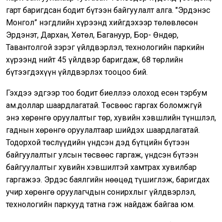
гарт баригдсан бодит бүтээн байгуулалт алга. "Эрдэнэс
Монгол” нэгдлийн хүрээнд хийгдэхээр төлөвлөсөн
Эрдэнэт, Дархан, Хөтөл, Багануур, Бор- Өндөр,
Тавантолгой зэрэг үйлдвэрлэл, технологийн паркийн
хүрээнд нийт 45 үйлдвэр баригдаж, 68 төрлийн
бүтээгдэхүүн үйлдвэрлэх тооцоо бий.
Гэхдээ эдгээр тоо бодит биеллээ олоход есөн тэрбум
ам.доллар шаардлагатай. Төсвөөс гаргах боломжгүй
энэ хөрөнгө оруулалтыг төр, хувийн хэвшлийн түншлэл,
гаднын хөрөнгө оруулалтаар шийдэх шаардлагатай.
Тодорхой төслүүдийн үндсэн дэд бүтцийн бүтээн
байгуулалтыг улсын төсвөөс гаргаж, үндсэн бүтээн
байгуулалтыг хувийн хэвшилтэй хамтрах хувилбар
гаргажээ. Эрдэс баялгийн нөөцөд түшиглэж, баригдах
учир хөрөнгө оруулагчдын сонирхлыг үйлдвэрлэл,
технологийн паркууд татна гэж найдаж байгаа юм.