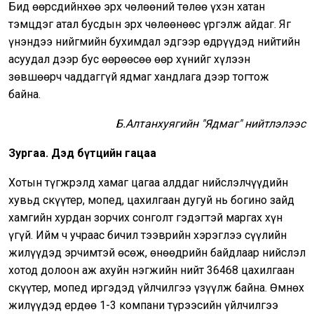
Бид өөрсдийнхөө эрх чөлөөний төлөө үхэн хатан
тэмцдэг атал бусдын эрх чөлөөнөөс үргэлж айдаг. Яг
үнэндээ нийгмийн бухимдал эдгээр өдрүүдэд нийтийн
асуудал дээр бус өөрөөсөө өөр хүнийг хүлээн
зөвшөөрч чаддаггүй ядмаг хандлага дээр тогтож
байна.
Б.Алтанхуягийн "Ядмаг" нийтлэлээс
Зургаа. Дэд бүтцийн гацаа
Хотын түгжрэлд хамаг цагаа алддаг нийслэлчүүдийн
хувьд скүүтер, мопед, цахилгаан дугуй нь богино зайд
хамгийн хурдан зорчих сонголт гэдэгтэй маргах хүн
үгүй. Ийм ч учраас бичил тээврийн хэрэглээ сүүлийн
жилүүдэд эрчимтэй өсөж, өнөөдрийн байдлаар нийслэл
хотод долоон аж ахуйн нэгжийн нийт 36468 цахилгаан
скүүтер, мопед иргэдэд үйлчилгээ үзүүлж байна. Өмнөх
жилүүдэд ердөө 1-3 компани түрээсийн үйлчилгээ