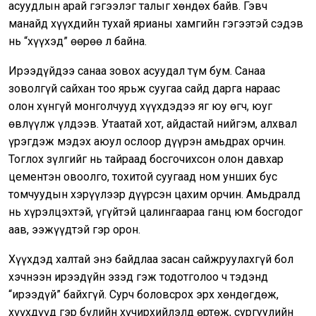
асуудлын арай гэгээлэг талыг хөндөх байв. Гэвч
манайд хүүхдийн тухай ярианы хамгийн гэгээтэй сэдэв
нь “хүүхэд” өөрөө л байна.
Ирээдүйдээ санаа зовох асуудал түм бум. Санаа
зоволгүй сайхан тоо ярьж суугаа сайд дарга нараас
олон хүнгүй монголчууд хүүхдэдээ яг юу өгч, юуг
өвлүүлж үлдээв. Утаатай хот, айдастай нийгэм, алхвал
үрэгдэж мэдэх аюул ослоор дүүрэн амьдрах орчин.
Тоглох зүлгийг нь тайраад босгочихсон олон давхар
цементэн овоолго, тохитой суугаад ном унших бус
томчуудын хэрүүлээр дүүрсэн цахим орчин. Амьдралд
нь хүрэлцэхтэй, үгүйтэй цалингаараа ганц юм босгодог
аав, ээжүүдтэй гэр орон.
Хүүхдэд халтай энэ байдлаа засан сайжруулахгүй бол
хэчнээн ирээдүйн эзэд гэж тодотголоо ч тэдэнд
“ирээдүй” байхгүй. Сурч боловсрох эрх хөндөгдөж,
хүүхдүүд гэр бүлийн хүчирхийлэлд өртөж, сургуулийн