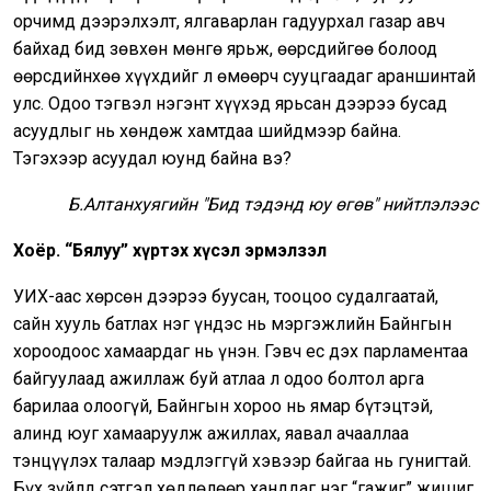
орчимд дээрэлхэлт, ялгаварлан гадуурхал газар авч
байхад бид зөвхөн мөнгө ярьж, өөрсдийгөө болоод
өөрсдийнхөө хүүхдийг л өмөөрч сууцгаадаг араншинтай
улс. Одоо тэгвэл нэгэнт хүүхэд ярьсан дээрээ бусад
асуудлыг нь хөндөж хамтдаа шийдмээр байна.
Тэгэхээр асуудал юунд байна вэ?
Б.Алтанхуягийн "Бид тэдэнд юу өгөв" нийтлэлээс
Хоёр. “Бялуу” хүртэх хүсэл эрмэлзэл
УИХ-аас хөрсөн дээрээ буусан, тооцоо судалгаатай,
сайн хууль батлах нэг үндэс нь мэргэжлийн Байнгын
хороодоос хамаардаг нь үнэн. Гэвч ес дэх парламентаа
байгуулаад ажиллаж буй атлаа л одоо болтол арга
барилаа олоогүй, Байнгын хороо нь ямар бүтэцтэй,
алинд юуг хамааруулж ажиллах, яавал ачааллаа
тэнцүүлэх талаар мэдлэггүй хэвээр байгаа нь гунигтай.
Бүх зүйлд сэтгэл хөдлөлөөр ханддаг нэг “гажиг” жишиг