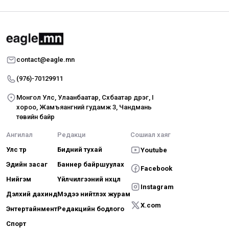
contact@eagle.mn
(976)-70129911
Монгол Улс, Улаанбаатар, Сүхбаатар дүүрэг, I
хороо, Жамъяангүний гудамж 3, Чандмань
төвийн байр
Ангилал
Редакци
Сошиал хаяг
Улс төр
Бидний тухай
Youtube
Эдийн засаг
Баннер байршуулах
Facebook
Нийгэм
Үйлчилгээний нөхцөл
Instagram
Дэлхий дахинд
Мэдээ нийтлэх журам
X.com
Энтертайнмент
Редакцийн бодлого
Спорт