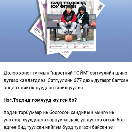
Долоо хоног тутмын "Үндэстний ТОЙМ" сэтгүүлийн шинэ
дугаар хэвлэгдлээ. Сэтгүүлийн 677 дахь дугаарт багтсан
онцлох нийтлэлүүдээс танилцуулъя.
Нэг.Тэдэнд томчууд юу өгсөн бэ?
Хэдэн тэрбумаар нь босгосон хандивын мөнгө нь
үнэхээр хүүхдэдээ зарцуулагдаж, үр дүнгээ өгсөн бол
өдгөө бид туулсан нийгэм бүрд тулгарч байсан эл