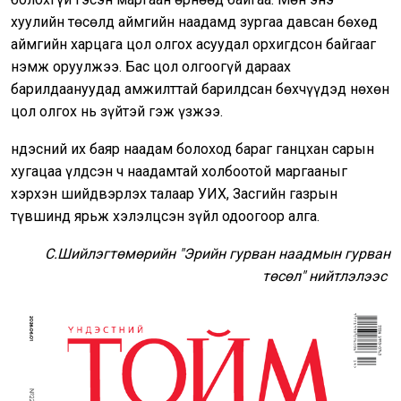
хуулийн төсөлд аймгийн наадамд зургаа давсан бөхөд
аймгийн харцага цол олгох асуудал орхигдсон байгааг
нэмж оруулжээ. Бас цол олгоогүй дараах
барилдаануудад амжилттай барилдсан бөхчүүдэд нөхөн
цол олгох нь зүйтэй гэж үзжээ.
Үндэсний их баяр наадам болоход бараг ганцхан сарын
хугацаа үлдсэн ч наадамтай холбоотой маргааныг
хэрхэн шийдвэрлэх талаар УИХ, Засгийн газрын
түвшинд ярьж хэлэлцсэн зүйл одоогоор алга.
С.Шийлэгтөмөрийн "Эрийн гурван наадмын гурван
төсөл" нийтлэлээс