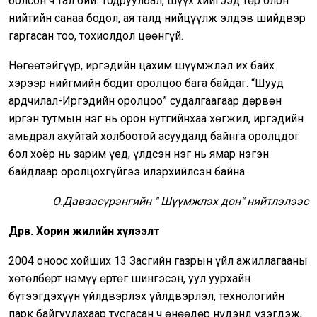
болсон ч тал бий. Тодруулбал, шүүх хийгээд төр олон
нийтийн санаа бодол, ая талд нийцүүлж элдэв шийдвэр
гаргасан тоо, тохиолдол цөөнгүй.
Нөгөөтэйгүүр, иргэдийн цахим шүүмжлэл их байх
хэрээр нийгмийн бодит оролцоо бага байдаг. “Шууд
ардчилал-Иргэдийн оролцоо” судалгаагаар дөрвөн
иргэн тутмын нэг нь орон нутгийнхаа хөгжил, иргэдийн
амьдрал ахуйтай холбоотой асуудалд байнга оролцдог
бол хоёр нь зарим үед, үлдсэн нэг нь ямар нэгэн
байдлаар оролцохгүйгээ илэрхийлсэн байна.
О.Даваасүрэнгийн " Шүүмжлэх дон" нийтлэлээс
Дөрөв. Хорин жилийн хүлээлт
2004 оноос хойших 13 Засгийн газрын үйл ажиллагааны
хөтөлбөрт нэмүү өртөг шингэсэн, уул уурхайн
бүтээгдэхүүн үйлдвэрлэх үйлдвэрлэл, технологийн
парк байгуулахаар тусгасан ч өнөөдөр нүдэнд үзэгдэж,