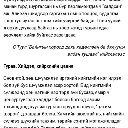
манай төрд шургалсан нь бүр парламентдаа ч “халдсан”
аж. Аливаа шийдвэр гаргахын өмнө тооцоо, судалгаа
гээд тун чухал нэг юм хийх учиртай байдаг. Гэвч үүнийг
л орхигдуулаад байгаа нь хоёр жилд гурван удаа
өөрчлөлт хийж буйгаас харагдана.
С.Туул "Байнгын хороод дахь хөдөлгөөн ба бялууны
албан тушаал" нийтлэлээс
Гурав. Хийдэл, хийрхлийн цаана
Оновчтой, зөв шүүмжлэл иргэний нийгмийн нэг илрэл
бол зүй бус шүүмжлэл асар хортой. Бид нийгмийн
сүлжээнд хэн нэгний нэр төрд зүй бусаар, ямар ч
цензургүйгээр халддаг болсон бөгөөд зарим
тохиолдолд хуулиас урьтан эрүүдэн шүүж, “цахим
шорон”-д хашдаг болов. Хамгийн аюултай нь, нийгмийн
сүлжээ шүүхийн танхим, төрийн сэнтий мэт ажилладаг