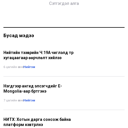
Сэтгэгдэл алга
Бусад мэдээ
Нийтийн тээврийн Ч:19А чиглэлд түр
хугацаагаар өөрчлөлт хийлээ
6 цагийн өмнө
•
Нийгэм
Нэгдүгээр ангид элсэгчдийг E-
Mongolia-аар бүртгэнэ
7 цагийн өмнө
•
Нийгэм
НИТХ: Хотын дарга сонсож байна
платформ нэвтрүүлнэ