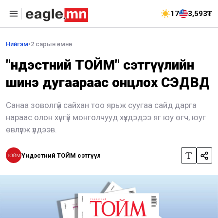
17
3,593₮
Нийгэм
•
2 сарын өмнө
"Үндэстний ТОЙМ" сэтгүүлийн
шинэ дугаараас онцлох СЭДВҮҮД
Санаа зоволгүй сайхан тоо ярьж суугаа сайд дарга
нараас олон хүнгүй монголчууд хүүхдэдээ яг юу өгч, юуг
өвлүүлж үлдээв.
Үндэстний ТОЙМ сэтгүүл