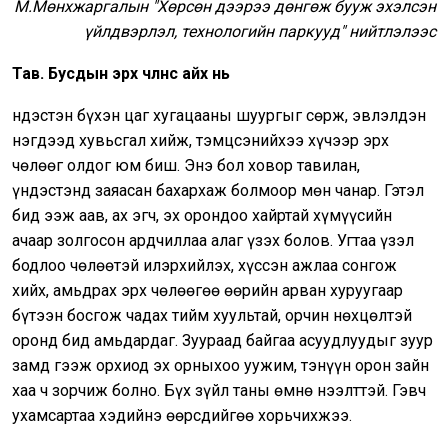
М.Мөнхжаргалын "Хөрсөн дээрээ дөнгөж бууж эхэлсэн
үйлдвэрлэл, технологийн паркууд" нийтлэлээс
Тав. Бусдын эрх чөлөөнөөс айх нь
Үндэстэн бүхэн цаг хугацааны шуургыг сөрж, эвлэлдэн
нэгдээд хувьсгал хийж, тэмцсэнийхээ хүчээр эрх
чөлөөг олдог юм биш. Энэ бол ховор тавилан,
үндэстэнд заяасан бахархаж болмоор мөн чанар. Гэтэл
бид ээж аав, ах эгч, эх орондоо хайртай хүмүүсийн
ачаар золгосон ардчиллаа алаг үзэх болов. Угтаа үзэл
бодлоо чөлөөтэй илэрхийлэх, хүссэн ажлаа сонгож
хийх, амьдрах эрх чөлөөгөө өөрийн арван хуруугаар
бүтээн босгож чадах тийм хуультай, орчин нөхцөлтэй
оронд бид амьдардаг. Зуураад байгаа асуудлуудыг зуур
замд гээж орхиод эх орныхоо уужим, тэнүүн орон зайн
хаа ч зорчиж болно. Бүх зүйл таны өмнө нээлттэй. Гэвч
ухамсартаа хэдийнэ өөрсдийгөө хорьчихжээ.