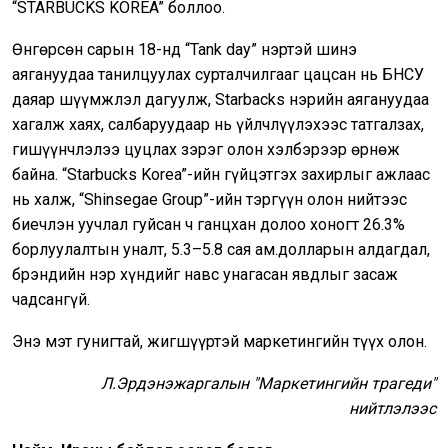
“STARBUCKS KOREA” боллоо.
Өнгөрсөн сарын 18-нд “Tank day” нэртэй шинэ
аягануудаа танилцуулах сурталчилгааг цацсан нь БНСУ
даяар шүүмжлэл дагуулж, Starbacks нэрийн аягануудаа
хагалж хаях, салбаруудаар нь үйлчлүүлэхээс татгалзах,
гишүүнчлэлээ цуцлах зэрэг олон хэлбэрээр өрнөж
байна. “Starbucks Korea”-ийн гүйцэтгэх захирлыг ажлаас
нь халж, “Shinsegae Group”-ийн тэргүүн олон нийтээс
биечлэн уучлал гуйсан ч ганцхан долоо хоногт 26.3%
борлуулалтын уналт, 5.3–5.8 сая ам.долларын алдагдал,
брэндийн нэр хүндийг навс унагасан явдлыг засаж
чадсангүй.
Энэ мэт гунигтай, жигшүүртэй маркетингийн түүх олон.
Л.Эрдэнэжаргалын "Маркетингийн трагеди"
нийтлэлээс