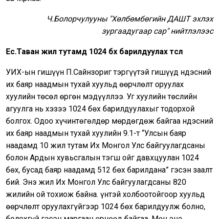
Ч.Болорчулууны "Хөлбөмбөгийн ДАШТ эхлэх
зургаадугаар сар" нийтлэлээс
Ес.Таван жил тутамд 1024 бөх барилдуулах төсөл
УИХ-ын гишүүн П.Сайнзориг тэргүүтэй гишүүд Үндэсний
их баяр наадмын тухай хуульд өөрчлөлт оруулах
хуулийн төсөл өргөн мэдүүллээ. Уг хуулийн төслийн
агуулга нь хэзээ 1024 бөх барилдуулахыг тодорхой
болгох. Одоо хүчинтөгөлдөр мөрдөгдөж байгаа Үндэсний
их баяр наадмын тухай хуулийн 9.1-т “Улсын баяр
наадамд 10 жил тутам Их Монгол Улс байгуулагдсаны
болон Ардын хувьсгалын тэгш ойг давхцуулан 1024
бөх, бусад баяр наадамд 512 бөх барилдана” гэсэн заалт
бий. Энэ жил Их Монгол Улс байгуулагдсаны 820
жилийн ой тохиож байна. Үүнтэй холбоотойгоор хуульд
өөрчлөлт оруулахгүйгээр 1024 бөх барилдуулж болно,
болохгүй гэсэн маргаан өрнөөд байгаа. Мөн энэ