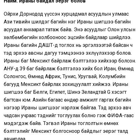
Найм. Ираны байдал эерэг болов
Ойрхи Дорнодод үүссэн хурцадмал асуудлын улмаас
Ази тивийн шилдэг багийн нэг Ираны шигшээ багийн
асуудал анхаарал татаж байв. Энэ асуудлыг Олон улсын
хөлбөмбөгийн холбооноос эцсийн байдлаар шийдлээ.
Ираны багийн ДАШТ-д тоглох нь эргэлзээтэй байсан ч
тэд эрхээ авсны дагуу тэмцээнээ эхлүүлэхээр болов.
Ираны баг Мексикт байрлаж бэлтгэлээ хийхээр болсон.
АНУ-д 39 баг байрлаж бэлтгэлээ хийх бол Иран, Өмнөд
Солонгос, Өмнөд Африк, Тунис, Уругвай, Колумбийн
багууд Мексикт байрлах зохицуулалт хийжээ. Ираны
шигшээ баг Белги, Египет, Шинэ Зеландтай G хэсэгт
багтсан юм. Азийн багаас өндөр амжилт гаргах багийн
нэгээр Ираны шигшээг нэрлэж байгаа. Тэд эрхээ авч
чадсан учраас тэднийг тоглуулах болно гэж ФИФА-гаас
мэдэгдэж байв. Тэгвэл Ираны тоглолтын өмнөх
бэлтгэлийг Мексикт болгосноор байдлыг эерэг талд
авчирлаа.