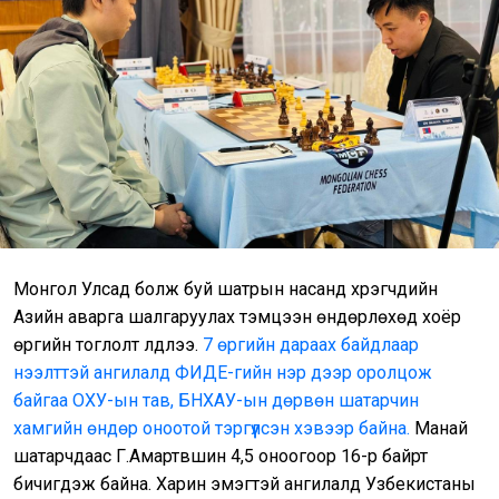
Монгол Улсад болж буй шатрын насанд хүрэгчдийн
Азийн аварга шалгаруулах тэмцээн өндөрлөхөд хоёр
өргийн тоглолт үлдлээ.
7 өргийн дараах байдлаар
нээлттэй ангилалд ФИДЕ-гийн нэр дээр оролцож
байгаа ОХУ-ын тав, БНХАУ-ын дөрвөн шатарчин
хамгийн өндөр оноотой тэргүүлсэн хэвээр байна.
Манай
шатарчдаас Г.Амартүвшин 4,5 оноогоор 16-р байрт
бичигдэж байна. Харин эмэгтэй ангилалд Узбекистаны