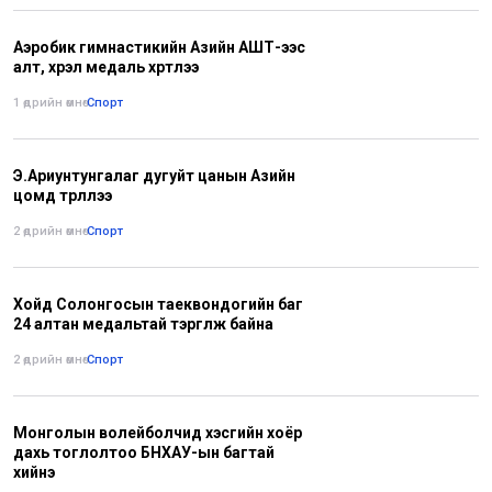
Аэробик гимнастикийн Азийн АШТ-ээс
алт, хүрэл медаль хүртлээ
1 өдрийн өмнө
•
Спорт
Э.Ариунтунгалаг дугуйт цанын Азийн
цомд түрүүллээ
2 өдрийн өмнө
•
Спорт
Хойд Солонгосын таеквондогийн баг
24 алтан медальтай тэргүүлж байна
2 өдрийн өмнө
•
Спорт
Монголын волейболчид хэсгийн хоёр
дахь тоглолтоо БНХАУ-ын багтай
хийнэ