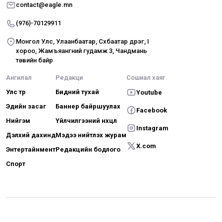
contact@eagle.mn
(976)-70129911
Монгол Улс, Улаанбаатар, Сүхбаатар дүүрэг, I
хороо, Жамъяангүний гудамж 3, Чандмань
төвийн байр
Ангилал
Редакци
Сошиал хаяг
Улс төр
Бидний тухай
Youtube
Эдийн засаг
Баннер байршуулах
Facebook
Нийгэм
Үйлчилгээний нөхцөл
Instagram
Дэлхий дахинд
Мэдээ нийтлэх журам
X.com
Энтертайнмент
Редакцийн бодлого
Спорт