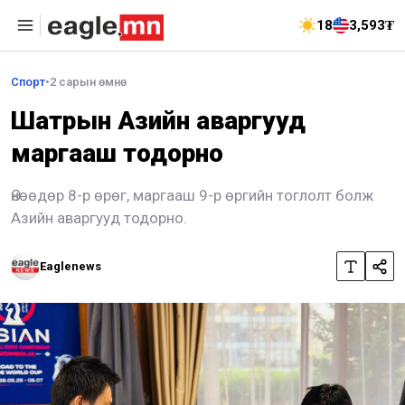
18
3,593₮
Спорт
•
2 сарын өмнө
Шатрын Азийн аваргууд
маргааш тодорно
Өнөөдөр 8-р өрөг, маргааш 9-р өргийн тоглолт болж
Азийн аваргууд тодорно.
Eaglenews