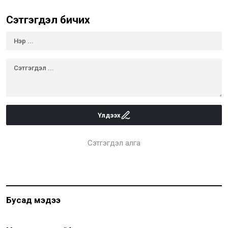
Сэтгэгдэл бичих
Үлдээх
Сэтгэгдэл алга
Бусад мэдээ