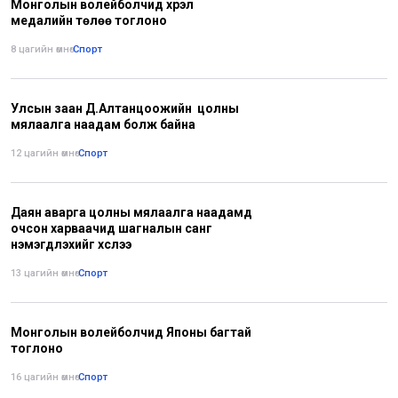
Монголын волейболчид хүрэл
медалийн төлөө тоглоно
8 цагийн өмнө
•
Спорт
Улсын заан Д.Алтанцоожийн цолны
мялаалга наадам болж байна
12 цагийн өмнө
•
Спорт
Даян аварга цолны мялаалга наадамд
очсон харваачид шагналын санг
нэмэгдүүлэхийг хүслээ
13 цагийн өмнө
•
Спорт
Монголын волейболчид Японы багтай
тоглоно
16 цагийн өмнө
•
Спорт