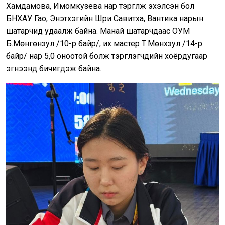
Хамдамова, Имомкузева нар тэргүүлж эхэлсэн бол
БНХАУ Гао, Энэтхэгийн Шри Савитха, Вантика нарын
шатарчид удаалж байна. Манай шатарчдаас ОУМ
Б.Мөнгөнзул /10-р байр/, их мастер Т.Мөнхзул /14-р
байр/ нар 5,0 оноотой болж тэргүүлэгчдийн хоёрдугаар
эгнээнд бичигдэж байна.