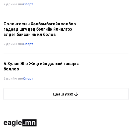
2 өдрийн өмнө
•
Спорт
Солонгосын Хөлбөмбөгийн холбоо
гадаад шүүгчдэд бэлгийн үйлчилгээ
үзүүлдэг байсан нь ил болов
2 өдрийн өмнө
•
Спорт
Б.Хулан Жюү Жицүгийн дэлхийн аварга
боллоо
2 өдрийн өмнө
•
Спорт
Цааш үзэх