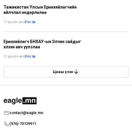
Тажикистан Улсын Ерөнхийлөгчийн
айлчлал өндөрлөлөө
17 өдрийн өмнө
•
Улс төр
Ерөнхийлөгч БНХАУ-ын Элчин сайдыг
хүлээн авч уулзлаа
17 өдрийн өмнө
•
Улс төр
Цааш үзэх
contact@eagle.mn
(976)-70129911