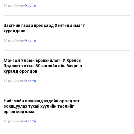
10 өдрийн өмнө
•
Улс төр
Засгийн газар ирэх сард Хэнтий аймагт
хуралдана
10 өдрийн өмнө
•
Улс төр
Монгол Улсын Ерөнхийлөгч У.Хүрэлсүх
Эрдэнэт хотын 50 жилийн ойн баярын
хуралд оролцов
15 өдрийн өмнө
•
Улс төр
Нийгмийн сүлжээнд хүүхдийн оролцоог
зохицуулах тухай хуулийн төслийг
өргөн мэдүүллээ
16 өдрийн өмнө
•
Улс төр