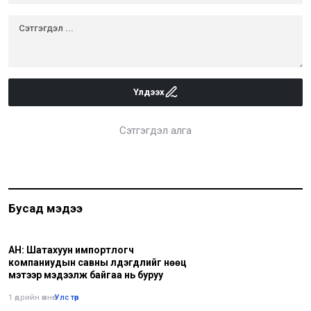
Үлдээх
Сэтгэгдэл алга
Бусад мэдээ
АН: Шатахуун импортлогч
компаниудын савны үлдэгдлийг нөөц
мэтээр мэдээлж байгаа нь буруу
1 өдрийн өмнө
•
Улс төр