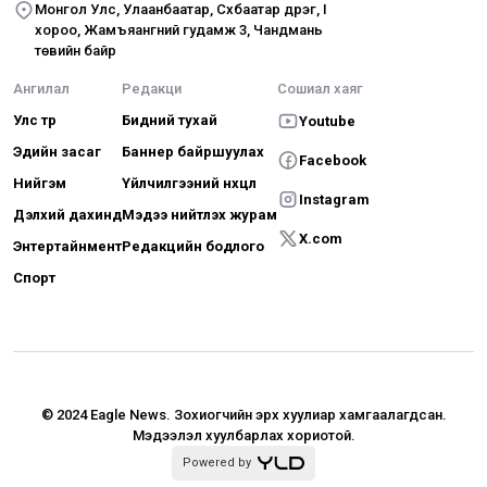
Монгол Улс, Улаанбаатар, Сүхбаатар дүүрэг, I
хороо, Жамъяангүний гудамж 3, Чандмань
төвийн байр
Ангилал
Редакци
Сошиал хаяг
Улс төр
Бидний тухай
Youtube
Эдийн засаг
Баннер байршуулах
Facebook
Нийгэм
Үйлчилгээний нөхцөл
Instagram
Дэлхий дахинд
Мэдээ нийтлэх журам
X.com
Энтертайнмент
Редакцийн бодлого
Спорт
© 2024 Eagle News.
Зохиогчийн эрх хуулиар хамгаалагдсан.
Мэдээлэл хуулбарлах хориотой.
Powered by