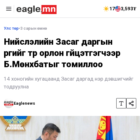
17
3,593₮
Улс төр
•
3 сарын өмнө
Нийслэлийн Засаг даргын
үүргийг түр орлон гүйцэтгэгчээр
Б.Мөнхбатыг томиллоо
14 хоногийн хугацаанд Засаг даргад нэр дэвшигчийг
тодруулна
Eaglenews