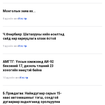
Монголын заяа их...
8 өдрийн өмнө
•
Улс төр
Ч.Өнөрбаяр: Шатахууны үнийн өсөлтөд
сайд нар хариуцлага хүлээх ёстой
9 өдрийн өмнө
•
Улс төр
АМГТГ: Улсын хэмжээнд АИ-92
бензиний 17, дизель түлшний 23
хоногийн нөөцтэй байна
10 өдрийн өмнө
•
Улс төр
Б.Пүрэвдагва: Наймдугаар сарын 15-
наас автомашиныг тэгш, сондгой
дугаараар хөдөлгөөнд оролцуулна