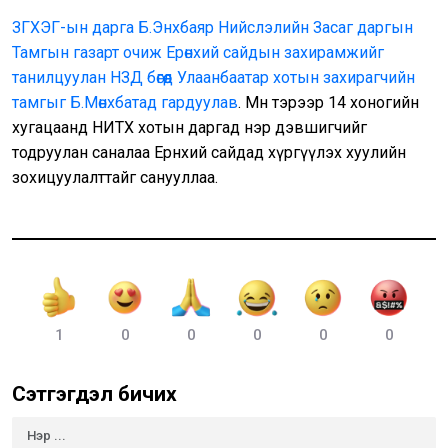
ЗГХЭГ-ын дарга Б.Энхбаяр Нийслэлийн Засаг даргын
Тамгын газарт очиж Ерөнхий сайдын захирамжийг
танилцуулан НЗД бөгөөд Улаанбаатар хотын захирагчийн
тамгыг Б.Мөнхбатад гардуулав
. Мөн тэрээр 14 хоногийн
хугацаанд НИТХ хотын даргад нэр дэвшигчийг
тодруулан саналаа Ерөнхий сайдад хүргүүлэх хуулийн
зохицуулалттайг санууллаа.
1
0
0
0
0
0
Сэтгэгдэл бичих