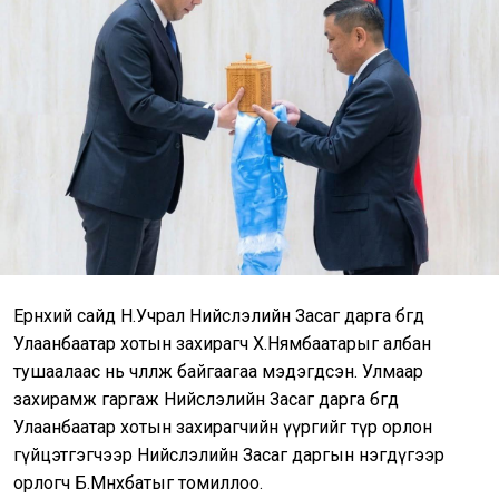
Ерөнхий сайд Н.Учрал Нийслэлийн Засаг дарга бөгөөд
Улаанбаатар хотын захирагч Х.Нямбаатарыг албан
тушаалаас нь чөлөөлж байгаагаа мэдэгдсэн. Улмаар
захирамж гаргаж Нийслэлийн Засаг дарга бөгөөд
Улаанбаатар хотын захирагчийн үүргийг түр орлон
гүйцэтгэгчээр Нийслэлийн Засаг даргын нэгдүгээр
орлогч Б.Мөнхбатыг томиллоо.